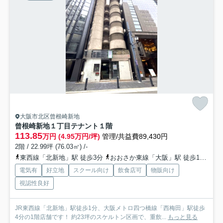
大阪市北区曾根崎新地
曾根崎新地１丁目テナント
１階
113.85
万円 (4.95万円/坪)
管理/共益費89,430円
2階 / 22.99坪 (76.03㎡) /-
東西線「北新地」駅 徒歩3分
おおさか東線「大阪」駅 徒歩10分
電気有
好立地
スクール向け
飲食店可
物販向け
視認性良好
JR東西線「北新地」駅徒歩1分、大阪メトロ四つ橋線「西梅田」駅徒歩
4分の1階店舗です！ 約23坪のスケルトン区画で、重飲...
もっと見る