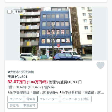
事務所
大阪市北区天神橋
玉屋ビル
301
32.07
万円 (1.04万円/坪)
管理/共益費60,766円
3階 / 30.69坪 (101.47㎡) /築50年
地下鉄堺筋線「扇町」駅 徒歩5分
地下鉄谷町線「南森町」駅 徒歩5分
エアコン
電気有
エレベーター
インターネット対応
好立地
事務所可