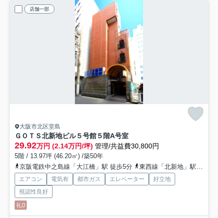
店舗一部
大阪市北区堂島
ＧＯＴＳ北新地ビル５号館
５階A号室
29.92
万円 (2.14万円/坪)
管理/共益費30,800円
5階 / 13.97坪 (46.20㎡) /築50年
京阪電鉄中之島線「大江橋」駅 徒歩5分
東西線「北新地」駅 徒歩8分
エアコン
電気有
都市ガス
エレベーター
好立地
視認性良好
礼0