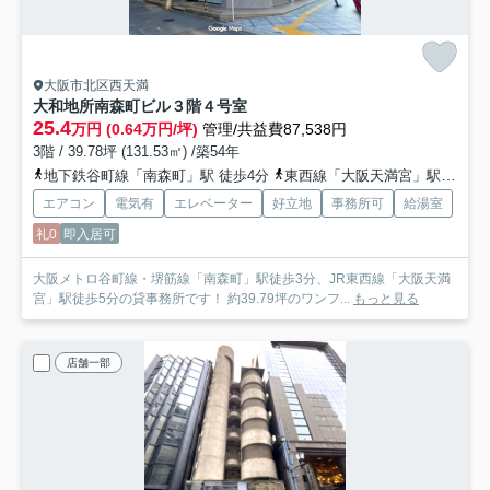
大阪市北区西天満
大和地所南森町ビル
３階４号室
25.4
万円 (0.64万円/坪)
管理/共益費87,538円
3階 / 39.78坪 (131.53㎡) /築54年
地下鉄谷町線「南森町」駅 徒歩4分
東西線「大阪天満宮」駅 徒歩7分
エアコン
電気有
エレベーター
好立地
事務所可
給湯室
礼0
即入居可
大阪メトロ谷町線・堺筋線「南森町」駅徒歩3分、JR東西線「大阪天満
宮」駅徒歩5分の貸事務所です！ 約39.79坪のワンフ...
もっと見る
店舗一部