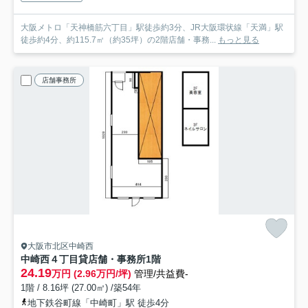
大阪メトロ「天神橋筋六丁目」駅徒歩約3分、JR大阪環状線「天満」駅
徒歩約4分、約115.7㎡（約35坪）の2階店舗・事務...
もっと見る
店舗事務所
大阪市北区中崎西
中崎西４丁目貸店舗・事務所
1階
24.19
万円 (2.96万円/坪)
管理/共益費-
1階 / 8.16坪 (27.00㎡) /築54年
地下鉄谷町線「中崎町」駅 徒歩4分