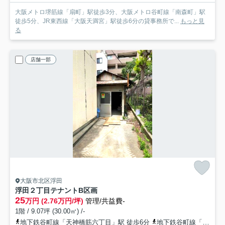
大阪メトロ堺筋線「扇町」駅徒歩3分、大阪メトロ谷町線「南森町」駅
徒歩5分、JR東西線「大阪天満宮」駅徒歩6分の貸事務所で...
もっと見
る
店舗一部
大阪市北区浮田
浮田２丁目テナント
B区画
25
万円 (2.76万円/坪)
管理/共益費-
1階 / 9.07坪 (30.00㎡) /-
地下鉄谷町線「天神橋筋六丁目」駅 徒歩6分
地下鉄谷町線「中崎町」駅 徒歩6分