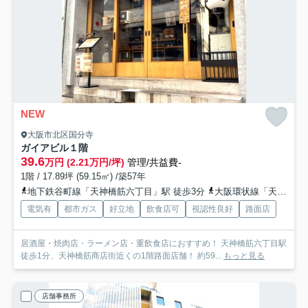
NEW
大阪市北区国分寺
ガイアビル
１階
39.6
万円 (2.21万円/坪)
管理/共益費-
1階 / 17.89坪 (59.15㎡) /築57年
地下鉄谷町線「天神橋筋六丁目」駅 徒歩3分
大阪環状線「天満」駅 徒歩11分
電気有
都市ガス
好立地
飲食店可
視認性良好
路面店
居酒屋・焼肉店・ラーメン店・重飲食店におすすめ！ 天神橋筋六丁目駅
徒歩1分、天神橋筋商店街近くの1階路面店舗！ 約59...
もっと見る
店舗事務所