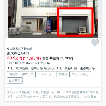
大阪市北区野崎町
新大和ビル
102
20.9
万円 (1.1万円/坪)
管理/共益費62,700円
1階 / 18.99坪 (62.81㎡) /築56年
地下鉄堺筋線「扇町」駅 徒歩6分
地下鉄谷町線「南森町」駅 徒歩9分
電気有
都市ガス
エレベーター
好立地
スクール向け
飲食店可
大阪メトロ堺筋線「扇町」駅徒歩5分、梅田エリアも徒歩圏内の1階店舗
です！ 約19坪の使いやすい広さで、視認性のある路面区...
もっと見る