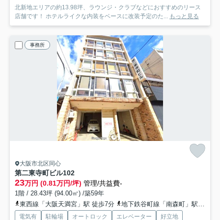
北新地エリアの約13.98坪、ラウンジ・クラブなどにおすすめのリース
店舗です！ ホテルライクな内装をベースに改装予定のた...
もっと見る
事務所
大阪市北区同心
第二東寺町ビル
102
23
万円 (0.81万円/坪)
管理/共益費-
1階 / 28.43坪 (94.00㎡) /築59年
東西線「大阪天満宮」駅 徒歩7分
地下鉄谷町線「南森町」駅 徒歩9分
電気有
駐輪場
オートロック
エレベーター
好立地