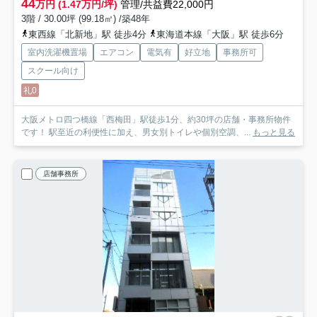
44
万円 (1.47万円/坪)
管理/共益費22,000円
3階 / 30.00坪 (99.18㎡) /築48年
東西線「北新地」駅 徒歩4分
東海道本線「大阪」駅 徒歩6分
室内洗濯機置場
エアコン
電気有
好立地
事務所可
スクール向け
礼0
大阪メトロ四つ橋線「西梅田」駅徒歩1分、約30坪の店舗・事務所物件
です！ 駅至近の利便性に加え、男女別トイレや個別空調、...
もっと見る
店舗事務所