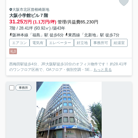
大阪市北区曾根崎新地
大阪小学館ビル
７階
31.25
万円 (1.1万円/坪)
管理/共益費85,230円
7階 / 28.41坪 (93.92㎡) /築43年
阪神本線「福島」駅 徒歩6分
東西線「北新地」駅 徒歩7分
エアコン
電気有
エレベーター
好立地
事務所可
給湯室
礼0
西梅田駅徒歩4分、JR大阪駅徒歩10分のオフィス物件です！ 約28.41坪
のワンフロア区画で、OAフロア・個別空調・SE...
もっと見る
事務所