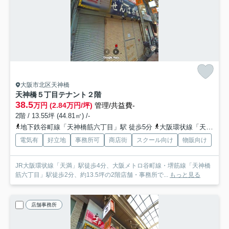
大阪市北区天神橋
天神橋５丁目テナント
２階
38.5
万円 (2.84万円/坪)
管理/共益費-
2階 / 13.55坪 (44.81㎡) /-
地下鉄谷町線「天神橋筋六丁目」駅 徒歩5分
大阪環状線「天満」駅 徒歩5分
電気有
好立地
事務所可
商店街
スクール向け
物販向け
JR大阪環状線「天満」駅徒歩4分、大阪メトロ谷町線・堺筋線「天神橋
筋六丁目」駅徒歩2分、約13.5坪の2階店舗・事務所で...
もっと見る
店舗事務所