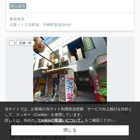
即入居可
東南角地
大阪メトロ谷町線 中崎町駅徒歩4分
店舗一部
当サイトでは、お客様の当サイト利用状況把握、サービス向上検討を目的と
して、クッキー（Cookie）を使用しています。
大阪市北区天神橋
詳しくは、当社の
「Cookieの取扱いについて」
をご確認ください。
イストワール天四
２階
66
閉じる
万円 (3.29万円/坪)
管理/共益費-
2階 / 20.07坪 (66.34㎡) /築31年