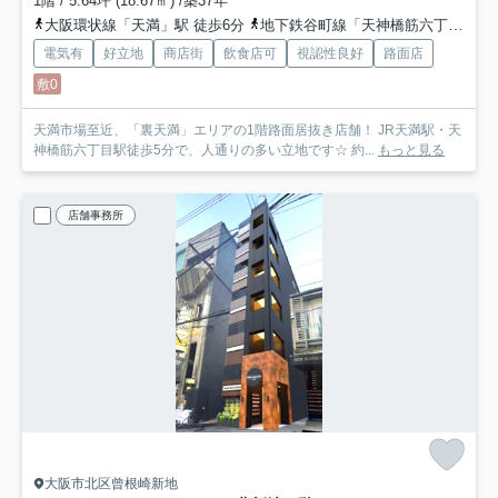
1階 / 5.64坪 (18.67㎡) /築37年
大阪環状線「天満」駅 徒歩6分
地下鉄谷町線「天神橋筋六丁目」駅 徒歩7分
電気有
好立地
商店街
飲食店可
視認性良好
路面店
敷0
天満市場至近、「裏天満」エリアの1階路面居抜き店舗！ JR天満駅・天
神橋筋六丁目駅徒歩5分で、人通りの多い立地です☆ 約...
もっと見る
店舗事務所
大阪市北区曾根崎新地