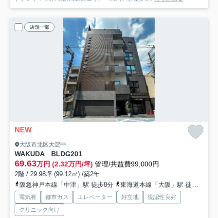
店舗一部
NEW
大阪市北区大淀中
WAKUDA BLDG
201
69.63
万円 (2.32万円/坪)
管理/共益費99,000円
2階 / 29.98坪 (99.12㎡) /築2年
阪急神戸本線「中津」駅 徒歩8分
東海道本線「大阪」駅 徒歩14分
電気有
都市ガス
エレベーター
好立地
視認性良好
クリニック向け