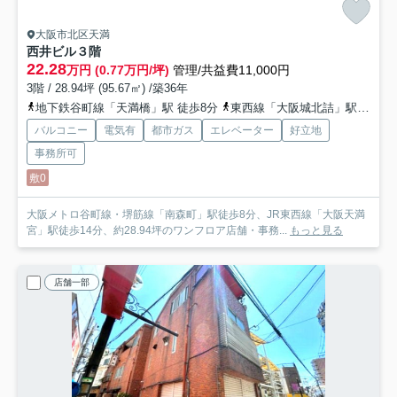
大阪市北区天満
西井ビル
３階
22.28
万円 (0.77万円/坪)
管理/共益費11,000円
3階 / 28.94坪 (95.67㎡) /築36年
地下鉄谷町線「天満橋」駅 徒歩8分
東西線「大阪城北詰」駅 徒歩12分
バルコニー
電気有
都市ガス
エレベーター
好立地
事務所可
敷0
大阪メトロ谷町線・堺筋線「南森町」駅徒歩8分、JR東西線「大阪天満
宮」駅徒歩14分、約28.94坪のワンフロア店舗・事務...
もっと見る
店舗一部