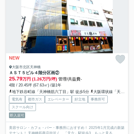
NEW
大阪市北区天神橋
ＡＳＴ５ビル
４階分区画②
25.79
万円 (1.26万円/坪)
管理/共益費-
4階 / 20.45坪 (67.63㎡) /築1年
地下鉄谷町線「天神橋筋六丁目」駅 徒歩5分
大阪環状線「天満」駅 徒歩6分
電気有
都市ガス
エレベーター
好立地
事務所可
スクール向け
即入居可
美容サロン・カフェ・バー・事務所におすすめ！ 2025年1月完成の新築
テナント！ 天神橋筋商店街近く、「天六」駅徒歩3...
もっと見る