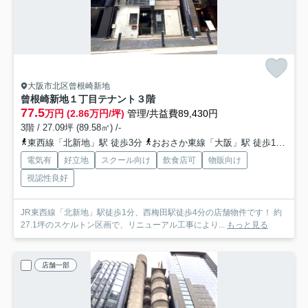
大阪市北区曾根崎新地
曾根崎新地１丁目テナント
３階
77.5
万円 (2.86万円/坪)
管理/共益費89,430円
3階 / 27.09坪 (89.58㎡) /-
東西線「北新地」駅 徒歩3分
おおさか東線「大阪」駅 徒歩10分
電気有
好立地
スクール向け
飲食店可
物販向け
視認性良好
JR東西線「北新地」駅徒歩1分、西梅田駅徒歩4分の店舗物件です！ 約
27.1坪のスケルトン区画で、リニューアル工事により...
もっと見る
店舗一部