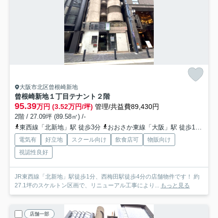
大阪市北区曾根崎新地
曾根崎新地１丁目テナント
２階
95.39
万円 (3.52万円/坪)
管理/共益費89,430円
2階 / 27.09坪 (89.58㎡) /-
東西線「北新地」駅 徒歩3分
おおさか東線「大阪」駅 徒歩10分
電気有
好立地
スクール向け
飲食店可
物販向け
視認性良好
JR東西線「北新地」駅徒歩1分、西梅田駅徒歩4分の店舗物件です！ 約
27.1坪のスケルトン区画で、リニューアル工事により...
もっと見る
店舗一部