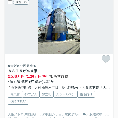
店舗一部
大阪市北区天神橋
ＡＳＴ５ビル
４階
25.8
万円 (1.26万円/坪)
管理/共益費-
4階 / 20.45坪 (67.63㎡) /築1年
地下鉄谷町線「天神橋筋六丁目」駅 徒歩5分
大阪環状線「天満」駅 徒歩6分
電気有
都市ガス
好立地
スクール向け
物販向け
視認性良好
大阪メトロ御堂筋線「天神橋筋六丁目」駅徒歩3分、JR大阪環状線「天