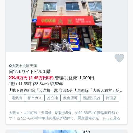
大阪市北区天満
日宝ホワイトビル
１階
28.6
万円 (2.45万円/坪)
管理/共益費11,000円
1階 / 11.65坪 (38.54㎡) /築52年
地下鉄谷町線「天満橋」駅 徒歩5分
東西線「大阪天満宮」駅 徒歩11分
電気有
都市ガス
好立地
飲食店可
視認性良好
路面店
大阪メトロ谷町線「天満橋」駅徒歩5分、約11.66坪の1階路面店舗で
す！ 昔ながらの町中華店の居抜き物件で、厨房設備が充...
もっと見る