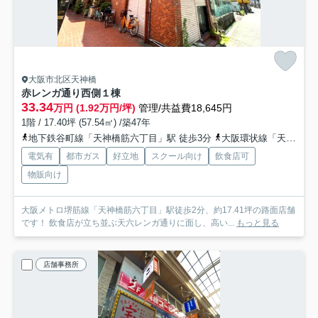
大阪市北区天神橋
赤レンガ通り西側
１棟
33.34
万円 (1.92万円/坪)
管理/共益費18,645円
1階 / 17.40坪 (57.54㎡) /築47年
地下鉄谷町線「天神橋筋六丁目」駅 徒歩3分
大阪環状線「天満」駅 徒歩9分
電気有
都市ガス
好立地
スクール向け
飲食店可
物販向け
大阪メトロ堺筋線「天神橋筋六丁目」駅徒歩2分、約17.41坪の路面店舗
です！ 飲食店が立ち並ぶ天六レンガ通りに面し、高い...
もっと見る
店舗事務所