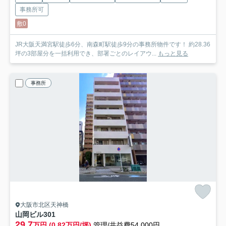
事務所可
敷0
JR大阪天満宮駅徒歩6分、南森町駅徒歩9分の事務所物件です！ 約28.36
坪の3部屋分を一括利用でき、部署ごとのレイアウ...
もっと見る
事務所
大阪市北区天神橋
山岡ビル
301
29.7
万円 (0.82万円/坪)
管理/共益費54,000円