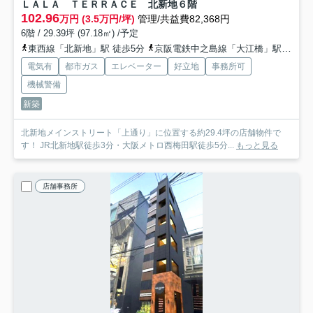
ＬＡＬＡ ＴＥＲＲＡＣＥ 北新地
６階
102.96
万円 (3.5万円/坪)
管理/共益費82,368円
6階 / 29.39坪 (97.18㎡) /予定
東西線「北新地」駅 徒歩5分
京阪電鉄中之島線「大江橋」駅 徒歩6分
電気有
都市ガス
エレベーター
好立地
事務所可
機械警備
新築
北新地メインストリート「上通り」に位置する約29.4坪の店舗物件で
す！ JR北新地駅徒歩3分・大阪メトロ西梅田駅徒歩5分...
もっと見る
店舗事務所