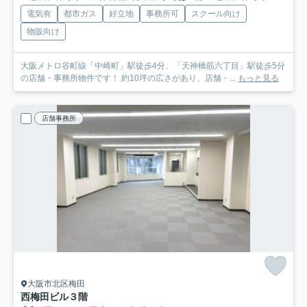
電気有
都市ガス
好立地
事務所可
スクール向け
物販向け
大阪メトロ谷町線「中崎町」駅徒歩4分、「天神橋筋六丁目」駅徒歩5分
の店舗・事務所物件です！ 約10坪の広さがあり、店舗・...
もっと見る
店舗事務所
大阪市北区梅田
西梅田ビル
３階