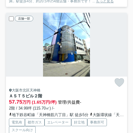
満」駅徒歩4分、約20.5坪の4階店舗・事務所です！ ...
もっと見る
店舗一部
大阪市北区天神橋
ＡＳＴ５ビル
２階
57.75
万円 (1.65万円/坪)
管理/共益費-
2階 / 34.99坪 (115.70㎡) /-
地下鉄谷町線「天神橋筋六丁目」駅 徒歩5分
大阪環状線「天満」駅 徒歩6分
電気有
都市ガス
エレベーター
好立地
事務所可
スクール向け