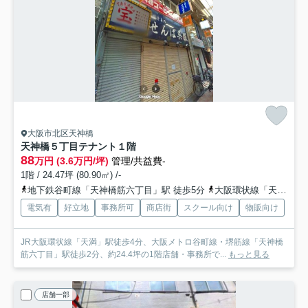
大阪市北区天神橋
天神橋５丁目テナント
１階
88
万円 (3.6万円/坪)
管理/共益費-
1階 / 24.47坪 (80.90㎡) /-
地下鉄谷町線「天神橋筋六丁目」駅 徒歩5分
大阪環状線「天満」駅 徒歩5分
電気有
好立地
事務所可
商店街
スクール向け
物販向け
JR大阪環状線「天満」駅徒歩4分、大阪メトロ谷町線・堺筋線「天神橋
筋六丁目」駅徒歩2分、約24.4坪の1階店舗・事務所で...
もっと見る
店舗一部