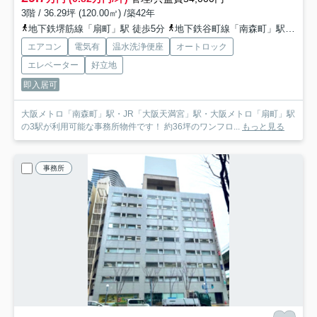
3階 / 36.29坪 (120.00㎡) /築42年
地下鉄堺筋線「扇町」駅 徒歩5分
地下鉄谷町線「南森町」駅 徒歩5分
エアコン
電気有
温水洗浄便座
オートロック
エレベーター
好立地
即入居可
大阪メトロ「南森町」駅・JR「大阪天満宮」駅・大阪メトロ「扇町」駅
の3駅が利用可能な事務所物件です！ 約36坪のワンフロ...
もっと見る
事務所