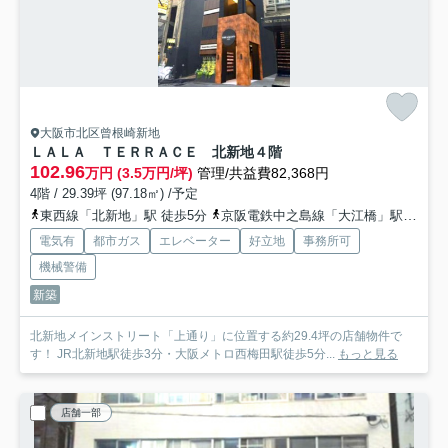
大阪市北区曾根崎新地
ＬＡＬＡ ＴＥＲＲＡＣＥ 北新地
４階
102.96
万円 (3.5万円/坪)
管理/共益費82,368円
4階 / 29.39坪 (97.18㎡) /予定
東西線「北新地」駅 徒歩5分
京阪電鉄中之島線「大江橋」駅 徒歩6分
電気有
都市ガス
エレベーター
好立地
事務所可
機械警備
新築
北新地メインストリート「上通り」に位置する約29.4坪の店舗物件で
す！ JR北新地駅徒歩3分・大阪メトロ西梅田駅徒歩5分...
もっと見る
店舗一部