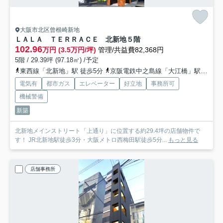
大阪市北区曾根崎新地
ＬＡＬＡ ＴＥＲＲＡＣＥ 北新地
５階
102.96
万円 (3.5万円/坪)
管理/共益費82,368円
5階 / 29.39坪 (97.18㎡) /予定
東西線「北新地」駅 徒歩5分
京阪電鉄中之島線「大江橋」駅 徒歩6分
電気有
都市ガス
エレベーター
好立地
事務所可
機械警備
新築
北新地メインストリート「上通り」に位置する約29.4坪の店舗物件で
す！ JR北新地駅徒歩3分・大阪メトロ西梅田駅徒歩5分...
もっと見る
店舗事務所