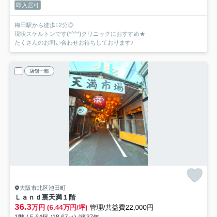
即入居可
梅田駅から徒歩12分◎
現状スケルトンです(*^^*)クリニックにおすすめ★
たくさんのお問い合わせお待ちしております♪
店舗一部
大阪市北区池田町
Ｌａｎｄ裏天満
１階
36.3
万円 (6.44万円/坪)
管理/共益費22,000円