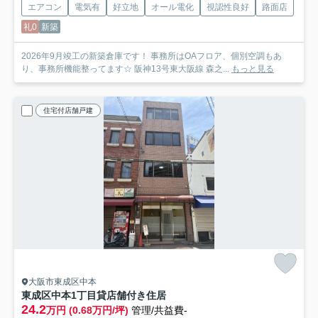
エアコン
電気有
好立地
オール電化
視認性良好
路面店
礼0
新築
2026年9月竣工の新築倉庫です！ 事務所はOAフロア、個別空調もあ
り、事務所機能整ってます☆ 阪神13号東大阪線 森之...
もっと見る
住宅付店舗戸建
大阪市東成区中本
東成区中本1丁目貸店舗付き住居
24.2
万円 (0.68万円/坪)
管理/共益費-