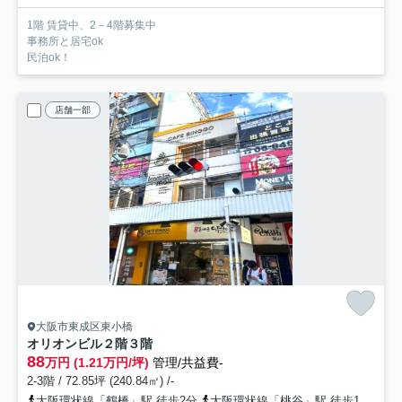
1階 賃貸中、2－4階募集中
事務所と居宅ok
民泊ok！
店舗一部
大阪市東成区東小橋
オリオンビル
２階３階
88
万円 (1.21万円/坪)
管理/共益費-
2-3階 / 72.85坪 (240.84㎡) /-
大阪環状線「鶴橋」駅 徒歩2分
大阪環状線「桃谷」駅 徒歩12分