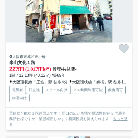
大阪市東成区東小橋
米山文化
１階
22
万円 (1.81万円/坪)
管理/共益費-
1階 / 12.13坪 (40.12㎡) /築69年
大阪環状線「玉造」駅 徒歩4分
大阪環状線「鶴橋」駅 徒歩11分
電気有
好立地
スクール向け
２４時間利用可能
飲食店可
物販向け
重飲食可能な１階路面店です！ 間口の広い角地で視認性良好☆ 内装事
務所仕様ですが、業態転用しやすく初期投資も抑えられます...
もっと見
る