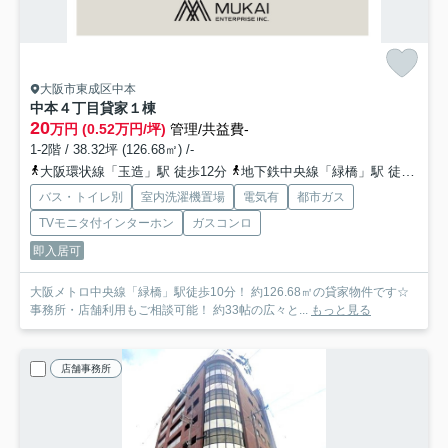
大阪市東成区中本
中本４丁目貸家
１棟
20
万円 (0.52万円/坪)
管理/共益費-
1-2階 / 38.32坪 (126.68㎡) /-
大阪環状線「玉造」駅 徒歩12分
地下鉄中央線「緑橋」駅 徒歩12分
バス・トイレ別
室内洗濯機置場
電気有
都市ガス
TVモニタ付インターホン
ガスコンロ
即入居可
大阪メトロ中央線「緑橋」駅徒歩10分！ 約126.68㎡の貸家物件です☆
事務所・店舗利用もご相談可能！ 約33帖の広々と...
もっと見る
店舗事務所