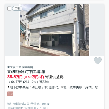
工場
大阪市東成区神路
東成区神路1丁目工場
1階
38.5
万円 (0.59万円/坪)
管理/共益費-
- / 64.77坪 (214.12㎡) /築57年
地下鉄中央線「深江橋」駅 徒歩7分
地下鉄中央線「緑橋」駅 徒歩13分
礼0
深江橋駅徒歩7分♪天井高2.9ｍ★
※契約期間はお問合せください。