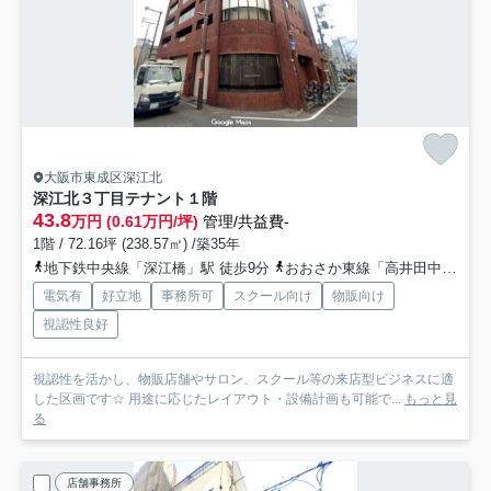
大阪市東成区深江北
深江北３丁目テナント
１階
43.8
万円 (0.61万円/坪)
管理/共益費-
1階 / 72.16坪 (238.57㎡) /築35年
地下鉄中央線「深江橋」駅 徒歩9分
おおさか東線「高井田中央」駅 徒歩13分
電気有
好立地
事務所可
スクール向け
物販向け
視認性良好
視認性を活かし、物販店舗やサロン、スクール等の来店型ビジネスに適
した区画です☆ 用途に応じたレイアウト・設備計画も可能で...
もっと見
る
店舗事務所