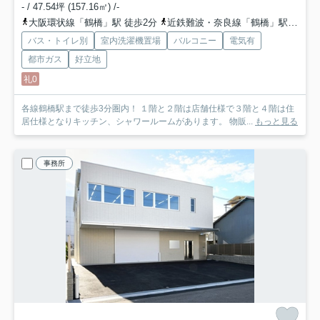
- / 47.54坪 (157.16㎡) /-
大阪環状線「鶴橋」駅 徒歩2分
近鉄難波・奈良線「鶴橋」駅 徒歩2分
バス・トイレ別
室内洗濯機置場
バルコニー
電気有
都市ガス
好立地
礼0
各線鶴橋駅まで徒歩3分圏内！ １階と２階は店舗仕様で３階と４階は住
居仕様となりキッチン、シャワールームがあります。 物販...
もっと見る
事務所