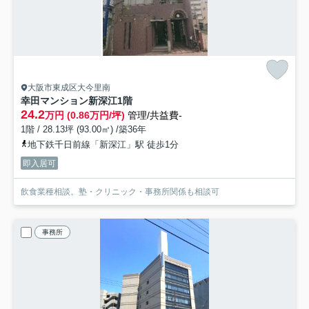
大阪市東成区大今里南
幸田マンション新深江
1階
24.2
万円 (0.86万円/坪)
管理/共益費-
1階 / 28.13坪 (93.00㎡) /築36年
地下鉄千日前線「新深江」駅 徒歩1分
即入居可
飲食業種相談。塾・クリニック・事務所関係も相談可
事務所