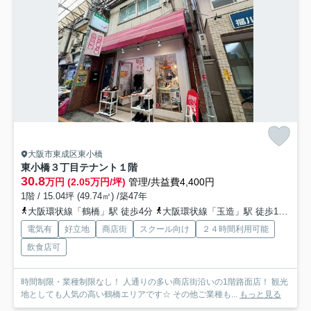
大阪市東成区東小橋
東小橋３丁目テナント
１階
30.8
万円 (2.05万円/坪)
管理/共益費4,400円
1階 / 15.04坪 (49.74㎡) /築47年
大阪環状線「鶴橋」駅 徒歩4分
大阪環状線「玉造」駅 徒歩14分
電気有
好立地
商店街
スクール向け
２４時間利用可能
飲食店可
時間制限・業種制限なし！ 人通りの多い商店街沿いの1階路面店！ 観光
地としても人気の高い鶴橋エリアです☆ その他ご業種も...
もっと見る