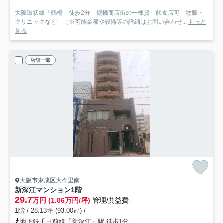
大阪環状線「鶴橋」徒歩2分 鶴橋商店街の一棟貸 飲食店可 物販・
クリニックなど （※可能業種や設備等の詳細はお問い合わせ...
もっと
見る
店舗一部
大阪市東成区大今里南
新深江マンション
1階
29.7
万円 (1.06万円/坪)
管理/共益費-
1階 / 28.13坪 (93.00㎡) /-
地下鉄千日前線「新深江」駅 徒歩1分