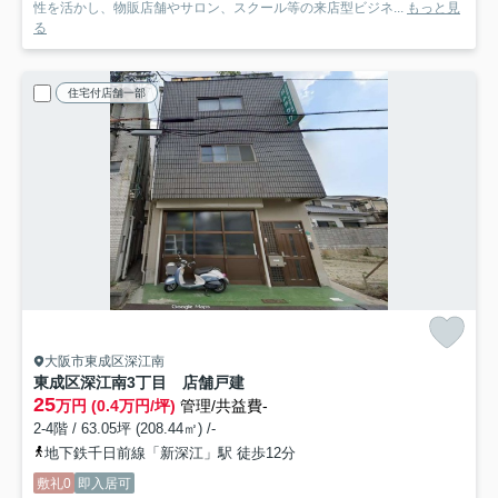
性を活かし、物販店舗やサロン、スクール等の来店型ビジネ...
もっと見
る
住宅付店舗一部
大阪市東成区深江南
東成区深江南3丁目 店舗戸建
25
万円 (0.4万円/坪)
管理/共益費-
2-4階 / 63.05坪 (208.44㎡) /-
地下鉄千日前線「新深江」駅 徒歩12分
敷礼0
即入居可