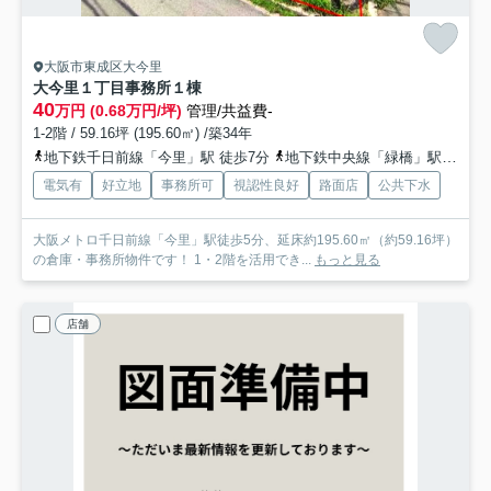
大阪市東成区大今里
大今里１丁目事務所
１棟
40
万円 (0.68万円/坪)
管理/共益費-
1-2階 / 59.16坪 (195.60㎡) /築34年
地下鉄千日前線「今里」駅 徒歩7分
地下鉄中央線「緑橋」駅 徒歩14分
電気有
好立地
事務所可
視認性良好
路面店
公共下水
大阪メトロ千日前線「今里」駅徒歩5分、延床約195.60㎡（約59.16坪）
の倉庫・事務所物件です！ 1・2階を活用でき...
もっと見る
店舗