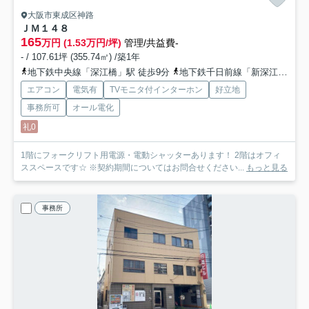
大阪市東成区神路
ＪＭ１４８
165
万円 (1.53万円/坪)
管理/共益費-
- / 107.61坪 (355.74㎡) /築1年
地下鉄中央線「深江橋」駅 徒歩9分
地下鉄千日前線「新深江」駅 徒歩10分
エアコン
電気有
TVモニタ付インターホン
好立地
事務所可
オール電化
礼0
1階にフォークリフト用電源・電動シャッターあります！ 2階はオフィ
ススペースです☆ ※契約期間についてはお問合せください...
もっと見る
事務所