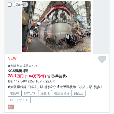
店舗一部
NEW
大阪市東成区東小橋
KCS鶴橋
1階
78.1
万円 (1.64万円/坪)
管理/共益費-
1階 / 47.54坪 (157.16㎡) /築35年
大阪環状線「鶴橋」駅 徒歩2分
大阪環状線「桃谷」駅 徒歩12分
電気有
都市ガス
好立地
視認性良好
路面店
ロードサイド
礼0