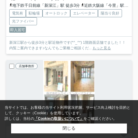
地下鉄千日前線「新深江」駅 徒歩3分
近鉄大阪線「今里」駅 徒歩9分
電気有
駐輪場
オートロック
エレベーター
陽当り良好
光ファイバー
即入居可
新深江駅から徒歩3分と駅近物件です(*^_^*) 1階路面店舗でました！！
内覧ご案内できます♪なんでもご業種ご相談くだ...
もっと見る
店舗事務所
当サイトでは、お客様の当サイト利用状況把握、サービス向上検討を目的と
して、クッキー（Cookie）を使用しています。
詳しくは、当社の
「Cookieの取扱いについて」
をご確認ください。
閉じる