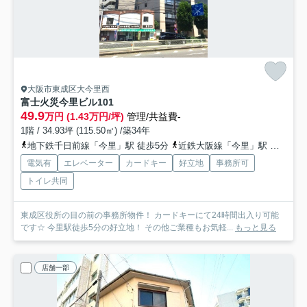
大阪市東成区大今里西
富士火災今里ビル
101
49.9
万円 (1.43万円/坪)
管理/共益費-
1階 / 34.93坪 (115.50㎡) /築34年
地下鉄千日前線「今里」駅 徒歩5分
近鉄大阪線「今里」駅 徒歩14分
電気有
エレベーター
カードキー
好立地
事務所可
トイレ共同
東成区役所の目の前の事務所物件！ カードキーにて24時間出入り可能
です☆ 今里駅徒歩5分の好立地！ その他ご業種もお気軽...
もっと見る
店舗一部