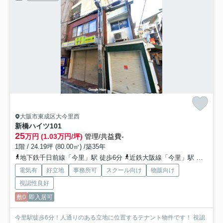
大阪市東成区大今里西
新橋ハイツ
101
25
万円 (1.03万円/坪)
管理/共益費-
1階 / 24.19坪 (80.00㎡) /築35年
地下鉄千日前線「今里」駅 徒歩6分
近鉄大阪線「今里」駅 徒歩14分
電気有
好立地
事務所可
スクール向け
物販向け
視認性良好
敷0
即入居可
今里駅徒歩6分！人通りのある立地に位置するテナント物件です！ 視認