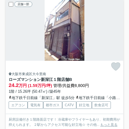
店舗一部
大阪市東成区大今里南
ローズマンション新深江
１階店舗B
24.2
万円 (1.59万円/坪)
管理/共益費8,800円
1階 / 15.26坪 (50.47㎡) /築45年
地下鉄千日前線「新深江」駅 徒歩5分
地下鉄千日前線「小路」駅 徒歩10分
エアコン
電気有
都市ガス
CATV
好立地
飲食店可
厨房設備付き１階路面店です！ 冷蔵庫やフライヤーもあり、初期費用が
抑えられます。 ２駅からアクセス可能な好立地☆ その他...
もっと見る