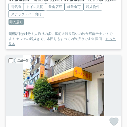
電気有
トイレ共同
飲食店可
軽飲食可
居抜物件
スナック・バー向け
即入居可
鶴橋駅徒歩1分！人通りの多い駅前大通り沿いの飲食可能テナントで
す！ カフェの居抜きで、水回りもすべて内装済みです☆ 図面...
もっと
見る
店舗一部