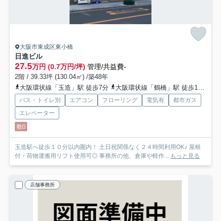
大阪市東成区東小橋
日進ビル
27.5
万円 (0.7万円/坪)
管理/共益費-
2階 / 39.33坪 (130.04㎡) /築48年
大阪環状線「玉造」駅 徒歩7分
大阪環状線「鶴橋」駅 徒歩12分
地
バス・トイレ別
エアコン
フローリング
電気有
都市ガス
エレベーター
敷0
玉造駅へ徒歩１０分以内圏内！ 土日祝関係なく２４時間利用OK♪ 屋根
付・荷物運搬用リフト使用可◎ 事務所の他、倉庫や軽作...
もっと見る
店舗事務所