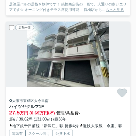
居酒屋バルの居抜き物件です！ 鶴橋商店街の一画で、人通りの多いエリ
アです☆ オーニング付きテラス席使用可能！ 鶴橋駅から...
もっと見る
店舗一部
大阪市東成区大今里南
ハイツヤグルマ
1F
27.5
万円 (0.69万円/坪)
管理/共益費-
1階 / 39.62坪 (131.00㎡) /築38年
地下鉄千日前線「新深江」駅 徒歩4分
近鉄大阪線「今里」駅 徒歩6分
電気有
スクール向け
公共下水