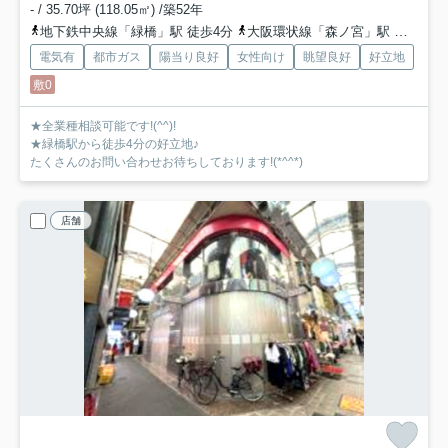
- / 35.70坪 (118.05㎡) /築52年
地下鉄中央線「緑橋」駅 徒歩4分
大阪環状線「森ノ宮」駅 徒歩10分
電気有
都市ガス
陽当り良好
女性向け
眺望良好
好立地
敷0
★全業種相談可能です!(^^)!
★緑橋駅から徒歩4分の好立地♪
たくさんのお問い合わせお待ちしております!(*^^*)
店舗