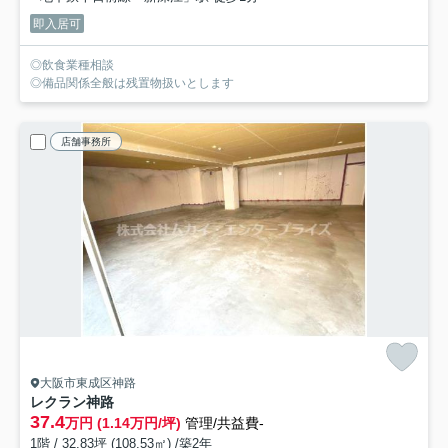
即入居可
◎飲食業種相談
◎備品関係全般は残置物扱いとします
店舗事務所
大阪市東成区神路
レクラン神路
37.4
万円 (1.14万円/坪)
管理/共益費-
1階 / 32.83坪 (108.53㎡) /築2年