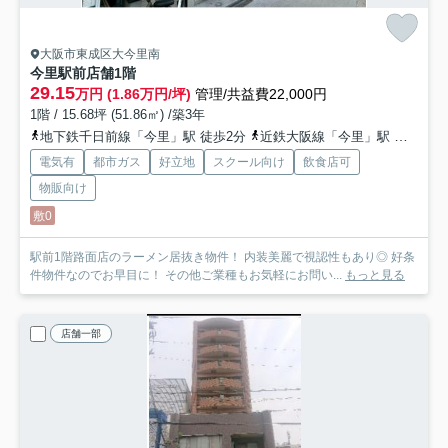
大阪市東成区大今里南
今里駅前店舗
1階
29.15
万円 (1.86万円/坪)
管理/共益費22,000円
1階 / 15.68坪 (51.86㎡) /築3年
地下鉄千日前線「今里」駅 徒歩2分
近鉄大阪線「今里」駅 徒歩11分
電気有
都市ガス
好立地
スクール向け
飲食店可
物販向け
敷0
駅前1階路面店のラーメン居抜き物件！ 内装美麗で視認性もあり◎ 好条
件物件なのでお早目に！ その他ご業種もお気軽にお問い...
もっと見る
店舗一部