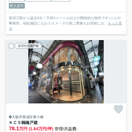
即入居可
新深江駅から徒歩4分！天井4メートル以上の開放的な物件です♪ジムや
事務所、福祉施設にもおススメ！その他ご業種もお気軽にお...
もっと見
る
住宅付店舗戸建
大阪市東成区東小橋
ＫＣＳ鶴橋
戸建
78.1
万円 (1.64万円/坪)
管理/共益費-