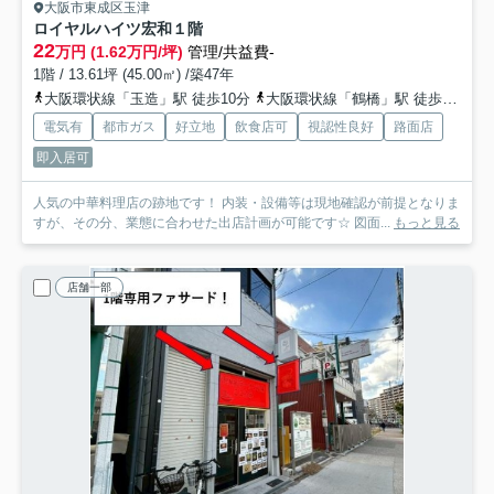
大阪市東成区玉津
ロイヤルハイツ宏和
１階
22
万円 (1.62万円/坪)
管理/共益費-
1階 / 13.61坪 (45.00㎡) /築47年
大阪環状線「玉造」駅 徒歩10分
大阪環状線「鶴橋」駅 徒歩11分
電気有
都市ガス
好立地
飲食店可
視認性良好
路面店
即入居可
人気の中華料理店の跡地です！ 内装・設備等は現地確認が前提となりま
すが、その分、業態に合わせた出店計画が可能です☆ 図面...
もっと見る
店舗一部