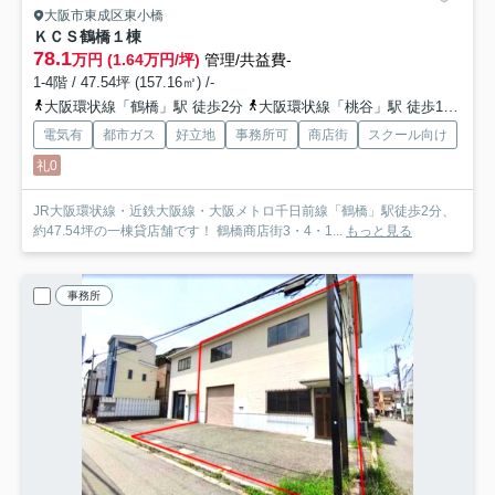
大阪市東成区東小橋
ＫＣＳ鶴橋
１棟
78.1
万円 (1.64万円/坪)
管理/共益費-
1-4階 / 47.54坪 (157.16㎡) /-
大阪環状線「鶴橋」駅 徒歩2分
大阪環状線「桃谷」駅 徒歩12分
電気有
都市ガス
好立地
事務所可
商店街
スクール向け
礼0
JR大阪環状線・近鉄大阪線・大阪メトロ千日前線「鶴橋」駅徒歩2分、
約47.54坪の一棟貸店舗です！ 鶴橋商店街3・4・1...
もっと見る
事務所