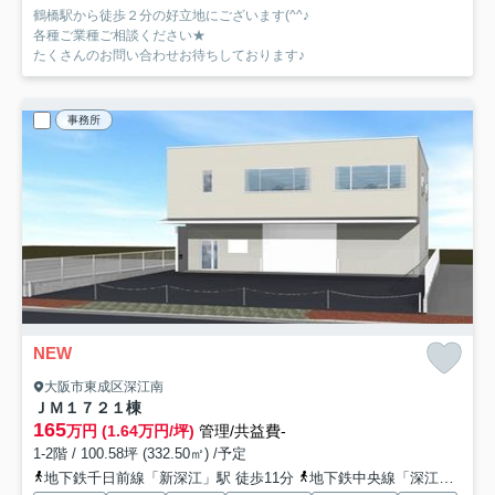
鶴橋駅から徒歩２分の好立地にございます(^^♪
各種ご業種ご相談ください★
たくさんのお問い合わせお待ちしております♪
事務所
NEW
大阪市東成区深江南
ＪＭ１７２
１棟
165
万円 (1.64万円/坪)
管理/共益費-
1-2階 / 100.58坪 (332.50㎡) /予定
地下鉄千日前線「新深江」駅 徒歩11分
地下鉄中央線「深江橋」駅 徒歩9分