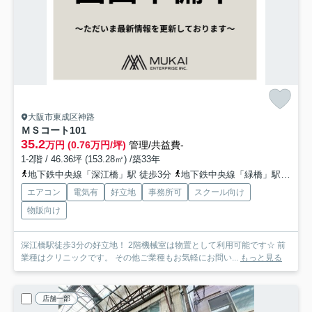
大阪市東成区神路
ＭＳコート
101
35.2
万円 (0.76万円/坪)
管理/共益費-
1-2階 / 46.36坪 (153.28㎡) /築33年
地下鉄中央線「深江橋」駅 徒歩3分
地下鉄中央線「緑橋」駅 徒歩13分
エアコン
電気有
好立地
事務所可
スクール向け
物販向け
深江橋駅徒歩3分の好立地！ 2階機械室は物置として利用可能です☆ 前
業種はクリニックです。 その他ご業種もお気軽にお問い...
もっと見る
店舗一部