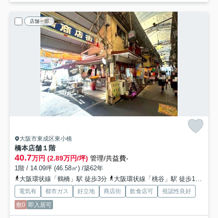
店舗一部
大阪市東成区東小橋
橋本店舗
１階
40.7
万円 (2.89万円/坪)
管理/共益費-
1階 / 14.09坪 (46.58㎡) /築62年
大阪環状線「鶴橋」駅 徒歩3分
大阪環状線「桃谷」駅 徒歩13分
電気有
都市ガス
好立地
商店街
飲食店可
視認性良好
敷0
即入居可