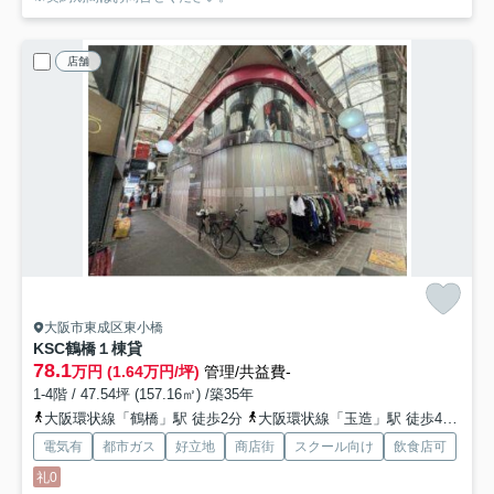
店舗
大阪市東成区東小橋
KSC鶴橋
１棟貸
78.1
万円 (1.64万円/坪)
管理/共益費-
1-4階 / 47.54坪 (157.16㎡) /築35年
大阪環状線「鶴橋」駅 徒歩2分
大阪環状線「玉造」駅 徒歩4分
大
電気有
都市ガス
好立地
商店街
スクール向け
飲食店可
礼0