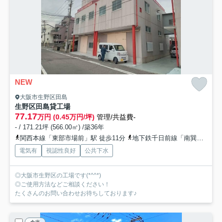
NEW
大阪市生野区田島
生野区田島貸工場
77.17
万円 (0.45万円/坪)
管理/共益費-
- / 171.21坪 (566.00㎡) /築36年
関西本線「東部市場前」駅 徒歩11分
地下鉄千日前線「南巽」駅 徒歩16分
電気有
視認性良好
公共下水
◎大阪市生野区の工場です(*^^*)
◎ご使用方法などご相談ください！
たくさんのお問い合わせお待ちしております♪