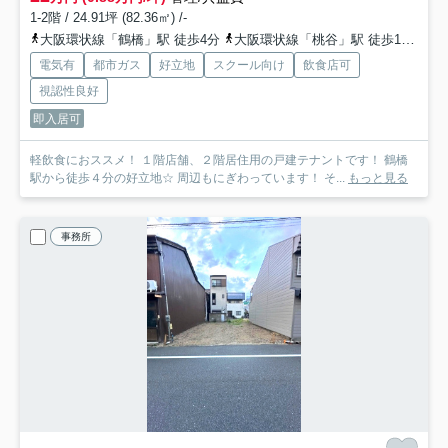
1-2階 / 24.91坪 (82.36㎡) /-
大阪環状線「鶴橋」駅 徒歩4分
大阪環状線「桃谷」駅 徒歩13分
電気有
都市ガス
好立地
スクール向け
飲食店可
視認性良好
即入居可
軽飲食におススメ！ １階店舗、２階居住用の戸建テナントです！ 鶴橋
駅から徒歩４分の好立地☆ 周辺もにぎわっています！ そ...
もっと見る
事務所