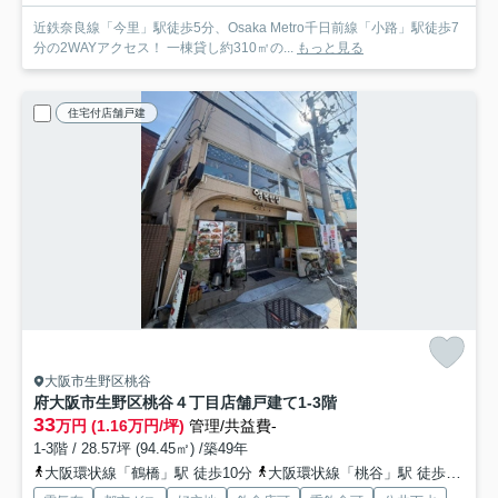
近鉄奈良線「今里」駅徒歩5分、Osaka Metro千日前線「小路」駅徒歩7
分の2WAYアクセス！ 一棟貸し約310㎡の...
もっと見る
住宅付店舗戸建
大阪市生野区桃谷
府大阪市生野区桃谷４丁目店舗戸建て
1-3階
33
万円 (1.16万円/坪)
管理/共益費-
1-3階 / 28.57坪 (94.45㎡) /築49年
大阪環状線「鶴橋」駅 徒歩10分
大阪環状線「桃谷」駅 徒歩15分