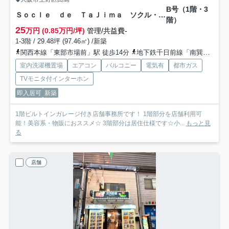
B号（1階・3
Ｓｏｃｌｅ ｄｅ ＴａＪｉｍａ ソクル・ド・タジマ
階）
25
万円 (0.85万円/坪)
管理/共益費-
1-3階 / 29.48坪 (97.46㎡) /新築
関西本線「東部市場前」駅 徒歩14分
地下鉄千日前線「南巽」駅 徒歩17分
室内洗濯機置場
エアコン
バルコニー
電気有
都市ガス
TVモニタ付インターホン
即入居可
新築
1階ビルトインガレージ付き店舗事務所です！ 1階部分を店舗利用可
能！美容系・物販におススメ☆ 3階部分は居住仕様です☆小...
もっと見
る
店舗