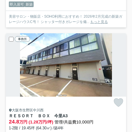
即入居可
新築
美容サロン・物販店・SOHO利用におすすめ！ 2026年2月完成の新築ガ
レージハウスC号！ シャッター付きガレージを備...
もっと見る
事務所
大阪市生野区中川西
ＲＥＳＯＲＴ ＢＯＸ 今里
A3
24.8
万円 (1.28万円/坪)
管理/共益費10,000円
1-2階 / 19.45坪 (64.30㎡) /築4年