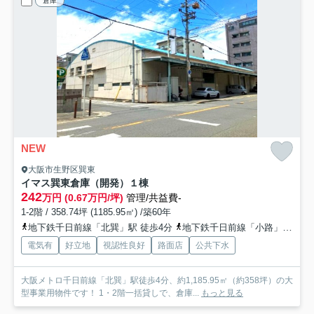
倉庫
NEW
大阪市生野区巽東
イマス巽東倉庫（開発）
１棟
242
万円 (0.67万円/坪)
管理/共益費-
1-2階 / 358.74坪 (1185.95㎡) /築60年
地下鉄千日前線「北巽」駅 徒歩4分
地下鉄千日前線「小路」駅 徒歩16分
電気有
好立地
視認性良好
路面店
公共下水
大阪メトロ千日前線「北巽」駅徒歩4分、約1,185.95㎡（約358坪）の大
型事業用物件です！ 1・2階一括貸しで、倉庫...
もっと見る