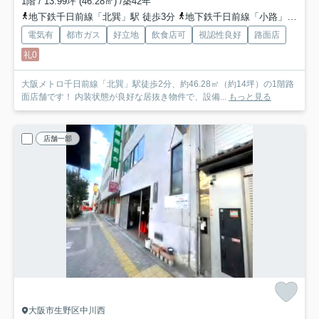
1階 / 13.99坪 (46.28㎡) /築42年
地下鉄千日前線「北巽」駅 徒歩3分
地下鉄千日前線「小路」駅 徒歩11分
電気有
都市ガス
好立地
飲食店可
視認性良好
路面店
礼0
大阪メトロ千日前線「北巽」駅徒歩2分、約46.28㎡（約14坪）の1階路
面店舗です！ 内装状態が良好な居抜き物件で、設備...
もっと見る
店舗一部
大阪市生野区中川西