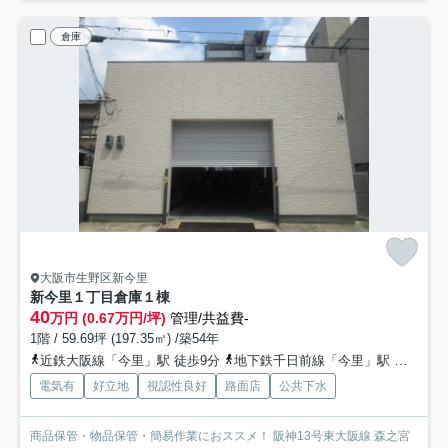
倉庫
大阪市生野区新今里
新今里１丁目倉庫
１棟
40
万円 (0.67万円/坪)
管理/共益費-
1階 / 59.69坪 (197.35㎡) /築54年
近鉄大阪線「今里」駅 徒歩9分
地下鉄千日前線「今里」駅 徒歩9分
電気有
好立地
視認性良好
路面店
公共下水
商品保管・物品保管・簡易作業におススメ！ 阪神13号東大阪線 森之宮