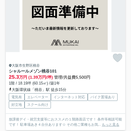
大阪市生野区桃谷
シャルールメゾン桃谷
101
25.3
万円 (1.39万円/坪)
管理/共益費5,500円
1階 / 18.19坪 (60.15㎡) /築1年
大阪環状線「桃谷」駅 徒歩15分
電気有
エレベーター
インターネット対応
バイク置場あり
好立地
スクール向け
放課後デイ・就労支援等におススメの１階路面店です！ 条件等相談可能
です！ 駐車場あき４台分あります☆ その他ご業種もお気...
もっと見る