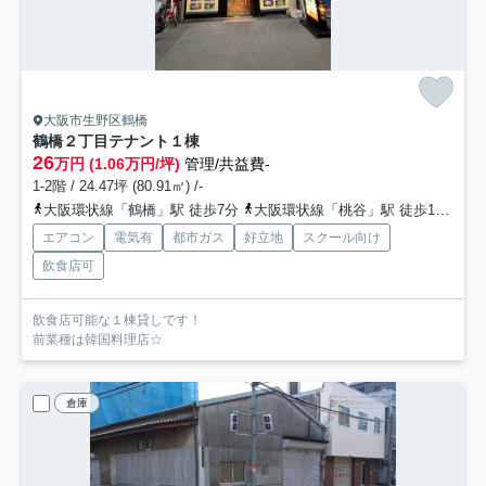
大阪市生野区鶴橋
鶴橋２丁目テナント
１棟
26
万円 (1.06万円/坪)
管理/共益費-
1-2階 / 24.47坪 (80.91㎡) /-
大阪環状線「鶴橋」駅 徒歩7分
大阪環状線「桃谷」駅 徒歩12分
エアコン
電気有
都市ガス
好立地
スクール向け
飲食店可
飲食店可能な１棟貸しです！
前業種は韓国料理店☆
倉庫