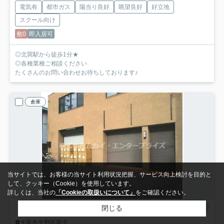
電気有
都市ガス
陽当り良好
眺望良好
好立地
スクール向け
敷0
即入居可
◎北巽駅から徒歩1分★
◎各種業種ご相談ください
たくさんのお問い合わせお待ちしております♪
倉庫
当サイトでは、お客様の当サイト利用状況把握、サービス向上検討を目的と
して、クッキー（Cookie）を使用しています。
詳しくは、当社の
「Cookieの取扱いについて」
をご確認ください。
閉じる
大阪市生野区巽北