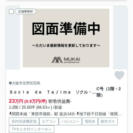
店舗事務所
大阪市生野区田島
C号（1階・2
Ｓｏｃｌｅ ｄｅ ＴａＪｉｍａ ソクル・ド・タジマ
階）
23
万円 (0.9万円/坪)
管理/共益費-
1-2階 / 25.60坪 (84.63㎡) /新築
関西本線「東部市場前」駅 徒歩14分
地下鉄千日前線「南巽」駅 徒歩17分
室内洗濯機置場
エアコン
バルコニー
電気有
都市ガス
TVモニタ付インターホン