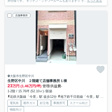
所仕様です。 キッチン・シャワールームもあります☆ そ...
もっと見る
店舗事務所
大阪市生野区中川
生野区中川 ２階建て店舗事務所
１棟
23
万円 (1.46万円/坪)
管理/共益費-
1-2階 / 15.76坪 (52.10㎡) /新築
近鉄大阪線「今里」駅 徒歩12分
地下鉄千日前線「今里」駅 徒歩11分
電気有
都市ガス
好立地
事務所可
スクール向け
物販向け