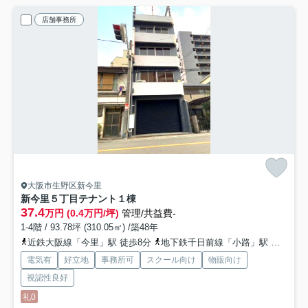
店舗事務所
大阪市生野区新今里
新今里５丁目テナント
１棟
37.4
万円 (0.4万円/坪)
管理/共益費-
1-4階 / 93.78坪 (310.05㎡) /築48年
近鉄大阪線「今里」駅 徒歩8分
地下鉄千日前線「小路」駅 徒歩12分
電気有
好立地
事務所可
スクール向け
物販向け
視認性良好
礼0