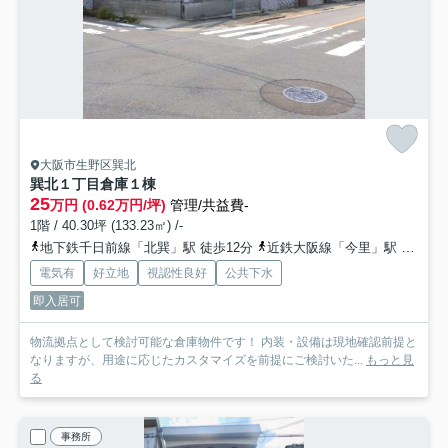
大阪市生野区巽北
巽北１丁目倉庫
１棟
25
万円 (0.62万円/坪)
管理/共益費-
1階 / 40.30坪 (133.23㎡) /-
地下鉄千日前線「北巽」駅 徒歩12分
近鉄大阪線「今里」駅 徒歩17分
電気有
好立地
視認性良好
公共下水
即入居可
物流拠点として検討可能な倉庫物件です！ 内装・設備は現地確認前提と
なりますが、用途に応じたカスタマイズを前提にご検討いた...
もっと見
る
事務所