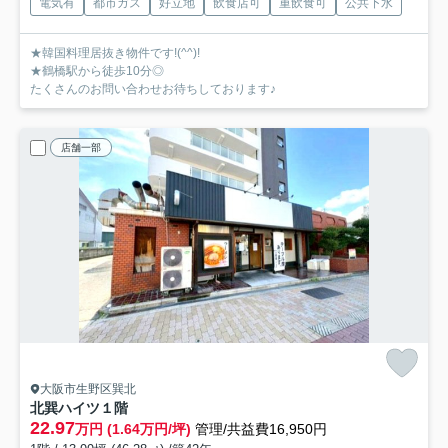
電気有
都市ガス
好立地
飲食店可
重飲食可
公共下水
★韓国料理居抜き物件です!(^^)!
★鶴橋駅から徒歩10分◎
たくさんのお問い合わせお待ちしております♪
店舗一部
大阪市生野区巽北
北巽ハイツ
１階
22.97
万円 (1.64万円/坪)
管理/共益費16,950円