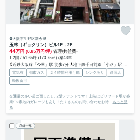
大阪市生野区新今里
玉林（ギョクリン）ビル
1F，2F
44
万円 (0.85万円/坪)
管理/共益費-
1-2階 / 51.65坪 (170.75㎡) /築43年
近鉄大阪線「今里」駅 徒歩7分
地下鉄千日前線「小路」駅 徒歩11分
電気有
都市ガス
２４時間利用可能
シンクあり
路面店
軽飲食可
交通量の多い道に面した1，2階テナントです！上階はビリヤード場が盛
業中♪敷地内ガレージもあり！たくさんのお問い合わせお待...
もっと見
る
店舗一部