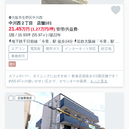
大阪市生野区中川西
中川西２丁目 店舗
101
21.45
万円 (1.27万円/坪)
管理/共益費-
1階 / 16.93坪 (55.97㎡) /築22年
地下鉄千日前線「今里」駅 徒歩14分
近鉄大阪線「今里」駅 徒歩14分
エアコン
電気有
都市ガス
インターネット対応
好立地
事務所可
敷0
カフェやバー、ダイニングにおすすめ！ 飲食店居抜きの1階店舗です！
約55.97㎡の使いやすい広さで、カウンターや厨房...
もっと見る
店舗事務所