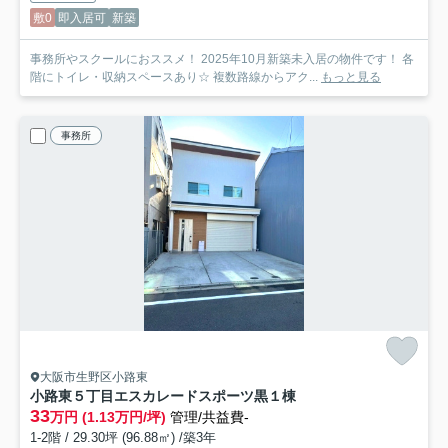
敷0
即入居可
新築
事務所やスクールにおススメ！ 2025年10月新築未入居の物件です！ 各
階にトイレ・収納スペースあり☆ 複数路線からアク...
もっと見る
事務所
大阪市生野区小路東
小路東５丁目エスカレードスポーツ黒
１棟
33
万円 (1.13万円/坪)
管理/共益費-
1-2階 / 29.30坪 (96.88㎡) /築3年