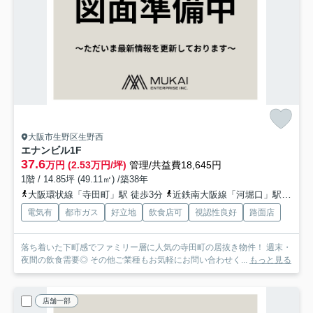
大阪市生野区生野西
エナンビル
1F
37.6
万円 (2.53万円/坪)
管理/共益費18,645円
1階 / 14.85坪 (49.11㎡) /築38年
大阪環状線「寺田町」駅 徒歩3分
近鉄南大阪線「河堀口」駅 徒歩13分
電気有
都市ガス
好立地
飲食店可
視認性良好
路面店
落ち着いた下町感でファミリー層に人気の寺田町の居抜き物件！ 週末・
夜間の飲食需要◎ その他ご業種もお気軽にお問い合わせく...
もっと見る
店舗一部