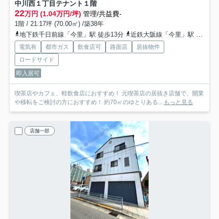
中川西１丁目テナント
１階
22
万円 (1.04万円/坪)
管理/共益費-
1階 / 21.17坪 (70.00㎡) /築38年
地下鉄千日前線「今里」駅 徒歩13分
近鉄大阪線「今里」駅 徒歩13分
電気有
都市ガス
飲食店可
路面店
居抜物件
ロードサイド
即入居可
喫茶店やカフェ、軽飲食店におすすめ！ 元喫茶店の居抜き店舗で、開業
や移転をご検討の方におすすめ！ 約70㎡のゆとりある...
もっと見る
店舗一部