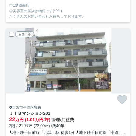
◎1階路面店
◎美容室の居抜き物件です(*^^*)
たくさんのお問い合わせお待ちしております♪
店舗一部
大阪市生野区巽東
ＪＴＢマンション
201
22
万円 (1.01万円/坪)
管理/共益費-
2階 / 21.77坪 (72.00㎡) /築40年
地下鉄千日前線「北巽」駅 徒歩1分
地下鉄千日前線「小路」駅 徒歩13分