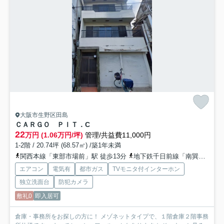
大阪市生野区田島
ＣＡＲＧＯ ＰＩＴ．
C
22
万円 (1.06万円/坪)
管理/共益費11,000円
1-2階 / 20.74坪 (68.57㎡) /築1年未満
関西本線「東部市場前」駅 徒歩13分
地下鉄千日前線「南巽」駅 徒歩15分
エアコン
電気有
都市ガス
TVモニタ付インターホン
独立洗面台
防犯カメラ
敷礼0
即入居可
倉庫・事務所をお探しの方に！ メゾネットタイプで、１階倉庫２階事務