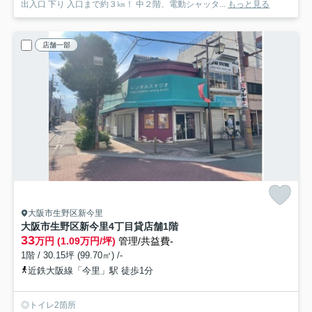
出入口 下り 入口まで約３㎞！ 中２階、電動シャッタ...
もっと見る
店舗一部
大阪市生野区新今里
大阪市生野区新今里4丁目貸店舗
1階
33
万円 (1.09万円/坪)
管理/共益費-
1階 / 30.15坪 (99.70㎡) /-
近鉄大阪線「今里」駅 徒歩1分
◎トイレ2箇所