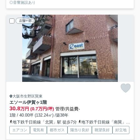
◎音響施設あり
店舗一部
大阪市生野区巽東
エソール伊賀ヶ
1階
30.8
万円 (0.7万円/坪)
管理/共益費-
1階 / 40.00坪 (132.24㎡) /築38年
地下鉄千日前線「北巽」駅 徒歩7分
地下鉄千日前線「南巽」駅 徒歩8分
エアコン
電気有
都市ガス
陽当り良好
眺望良好
好立地