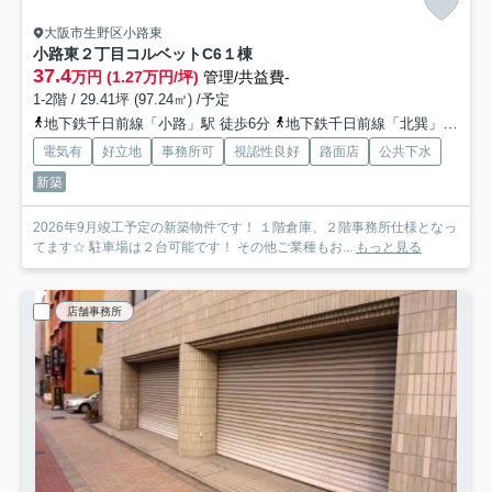
大阪市生野区小路東
小路東２丁目コルベットC6
１棟
37.4
万円 (1.27万円/坪)
管理/共益費-
1-2階 / 29.41坪 (97.24㎡) /予定
地下鉄千日前線「小路」駅 徒歩6分
地下鉄千日前線「北巽」駅 徒歩10分
電気有
好立地
事務所可
視認性良好
路面店
公共下水
新築
2026年9月竣工予定の新築物件です！ １階倉庫、２階事務所仕様となっ
てます☆ 駐車場は２台可能です！ その他ご業種もお...
もっと見る
店舗事務所