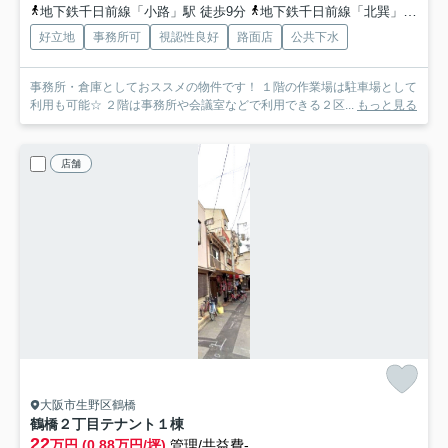
地下鉄千日前線「小路」駅 徒歩9分
地下鉄千日前線「北巽」駅 徒歩12分
好立地
事務所可
視認性良好
路面店
公共下水
事務所・倉庫としておススメの物件です！ １階の作業場は駐車場として
利用も可能☆ ２階は事務所や会議室などで利用できる２区...
もっと見る
店舗
大阪市生野区鶴橋
鶴橋２丁目テナント
１棟
22
万円 (0.88万円/坪)
管理/共益費-