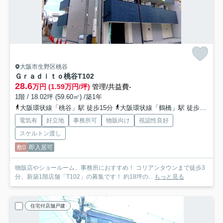
大阪市生野区桃谷
Ｇｒａｄｉｔｏ桃谷
T102
28.6
万円 (1.59万円/坪)
管理/共益費-
1階 / 18.02坪 (59.60㎡) /築1年
大阪環状線「桃谷」駅 徒歩15分
大阪環状線「鶴橋」駅 徒歩20分
電気有
好立地
事務所可
物販向け
視認性良好
スケルトン渡し
敷0
即入居可
物販店やショールーム、事務所におすすめ！ コリアンタウンまで徒歩3
分、新築1階店舗「T102」の募集です！ 約18坪の...
もっと見る
住宅付店舗戸建