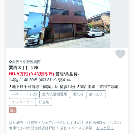
大阪市生野区巽西
巽西３丁目
１棟
60.5
万円 (0.43万円/坪)
管理/共益費-
1-4階 / 140.30坪 (463.81㎡) /築41年
地下鉄千日前線「南巽」駅 徒歩13分
関西本線「東部市場前」駅 徒歩19分
バス・トイレ別
室内洗濯機置場
電気有
都市ガス
エレベーター
好立地
敷0
福祉施設・社員寮・シェアハウスにおすすめ！ 延床約463㎡、6LDK＋
倉庫付きの大型住付店舗戸建！ 居住スペースと事業...
もっと見る