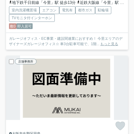
地下鉄千日前線「今里」駅 徒歩13分
近鉄大阪線「今里」駅 徒歩13分
室内洗濯機置場
エアコン
電気有
都市ガス
駐輪場
TVモニタ付インターホン
敷0
即入居可
ガレージオフィス・EC事業・建設関連業におすすめ！ 今里エリアのデ
ザイナーズガレージオフィス☆ 車3台駐車可能で、1階...
もっと見る
店舗事務所
大阪市生野区田島