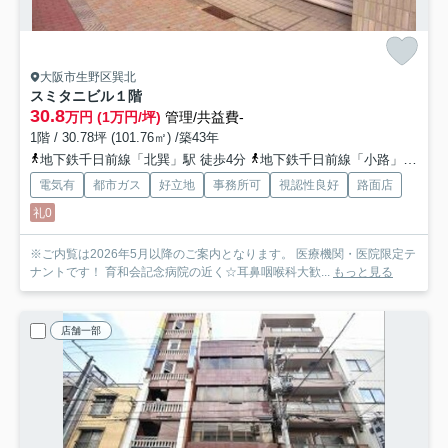
大阪市生野区巽北
スミタニビル
１階
30.8
万円 (1万円/坪)
管理/共益費-
1階 / 30.78坪 (101.76㎡) /築43年
地下鉄千日前線「北巽」駅 徒歩4分
地下鉄千日前線「小路」駅 徒歩9分
電気有
都市ガス
好立地
事務所可
視認性良好
路面店
礼0
※ご内覧は2026年5月以降のご案内となります。 医療機関・医院限定テ
ナントです！ 育和会記念病院の近く☆耳鼻咽喉科大歓...
もっと見る
店舗一部