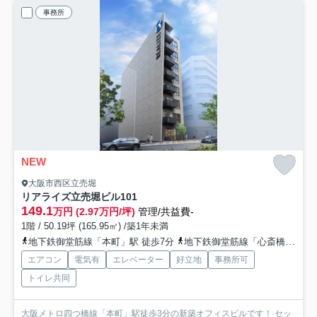
事務所
NEW
大阪市西区立売堀
リアライズ立売堀ビル
101
149.1
万円 (2.97万円/坪)
管理/共益費-
1階 / 50.19坪 (165.95㎡) /築1年未満
地下鉄御堂筋線「本町」駅 徒歩7分
地下鉄御堂筋線「心斎橋」駅 徒歩11分
エアコン
電気有
エレベーター
好立地
事務所可
トイレ共同
大阪メトロ四つ橋線「本町」駅徒歩3分の新築オフィスビルです！ セッ