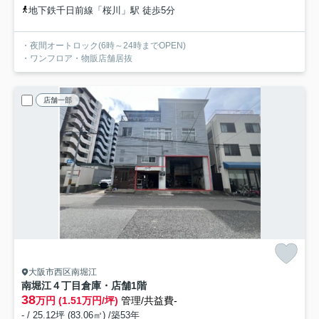
地下鉄千日前線「桜川」駅 徒歩5分
・夜間オートロック(6時～24時までOPEN)
・ワンフロア・物販店舗居抜
店舗一部
大阪市西区南堀江
南堀江４丁目倉庫・店舗
1階
38
万円 (1.51万円/坪)
管理/共益費-
- / 25.12坪 (83.06㎡) /築53年