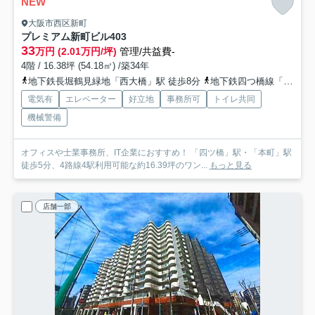
NEW
大阪市西区新町
プレミアム新町ビル
403
33
万円 (2.01万円/坪)
管理/共益費-
4階 / 16.38坪 (54.18㎡) /築34年
地下鉄長堀鶴見緑地「西大橋」駅 徒歩8分
地下鉄四つ橋線「四ツ橋」駅 徒歩8分
電気有
エレベーター
好立地
事務所可
トイレ共同
機械警備
オフィスや士業事務所、IT企業におすすめ！ 「四ツ橋」駅・「本町」駅
徒歩5分、4路線4駅利用可能な約16.39坪のワン...
もっと見る
店舗一部