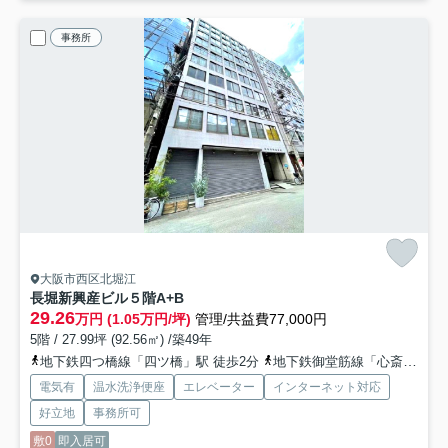
事務所
大阪市西区北堀江
長堀新興産ビル
５階A+B
29.26
万円 (1.05万円/坪)
管理/共益費77,000円
5階 / 27.99坪 (92.56㎡) /築49年
地下鉄四つ橋線「四ツ橋」駅 徒歩2分
地下鉄御堂筋線「心斎橋」駅 徒歩5分
電気有
温水洗浄便座
エレベーター
インターネット対応
好立地
事務所可
敷0
即入居可