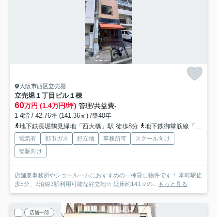
大阪市西区立売堀
立売堀１丁目ビル
１棟
60
万円 (1.4万円/坪)
管理/共益費-
1-4階 / 42.76坪 (141.36㎡) /築40年
地下鉄長堀鶴見緑地「西大橋」駅 徒歩8分
地下鉄御堂筋線「本町」駅 徒歩11分
電気有
都市ガス
好立地
事務所可
スクール向け
物販向け
店舗兼事務所やショールームにおすすめの一棟貸し物件です！ 本町駅徒
歩5分、3沿線3駅利用可能な好立地☆ 延床約141㎡の...
もっと見る
店舗一部