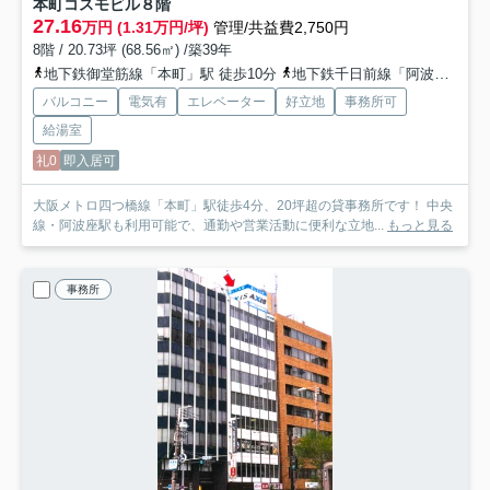
本町コスモビル
８階
27.16
万円 (1.31万円/坪)
管理/共益費2,750円
8階 / 20.73坪 (68.56㎡) /築39年
地下鉄御堂筋線「本町」駅 徒歩10分
地下鉄千日前線「阿波座」駅 徒歩12分
バルコニー
電気有
エレベーター
好立地
事務所可
給湯室
礼0
即入居可
大阪メトロ四つ橋線「本町」駅徒歩4分、20坪超の貸事務所です！ 中央
線・阿波座駅も利用可能で、通勤や営業活動に便利な立地...
もっと見る
事務所