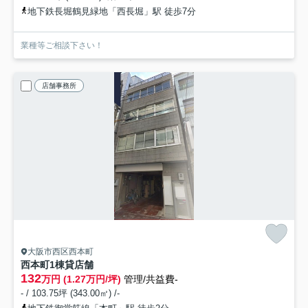
地下鉄長堀鶴見緑地「西長堀」駅 徒歩7分
業種等ご相談下さい！
店舗事務所
大阪市西区西本町
西本町1棟貸店舗
132
万円 (1.27万円/坪)
管理/共益費-
- / 103.75坪 (343.00㎡) /-