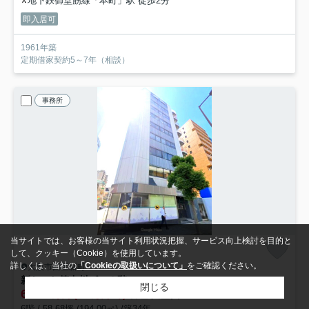
地下鉄御堂筋線「本町」駅 徒歩2分
即入居可
1961年築
定期借家契約5～7年（相談）
事務所
当サイトでは、お客様の当サイト利用状況把握、サービス向上検討を目的と
して、クッキー（Cookie）を使用しています。
詳しくは、当社の
「Cookieの取扱いについて」
をご確認ください。
大阪市西区新町
新なにわ筋中川ビル
６階
閉じる
64.63
万円 (1.1万円/坪)
管理/共益費-
6階 / 58.68坪 (194.00㎡) /築34年