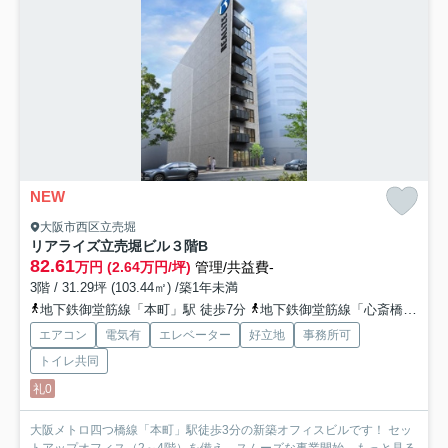
NEW
大阪市西区立売堀
リアライズ立売堀ビル
３階B
82.61
万円 (2.64万円/坪)
管理/共益費-
3階 / 31.29坪 (103.44㎡) /築1年未満
地下鉄御堂筋線「本町」駅 徒歩7分
地下鉄御堂筋線「心斎橋」駅 徒歩11分
エアコン
電気有
エレベーター
好立地
事務所可
トイレ共同
礼0
大阪メトロ四つ橋線「本町」駅徒歩3分の新築オフィスビルです！ セッ