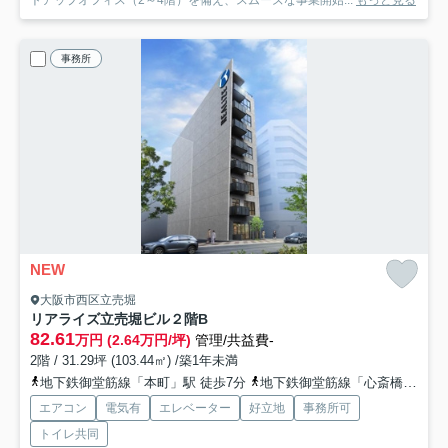
トアップオフィス（2～4階）を備え、スムーズな事業開始...
もっと見る
事務所
NEW
大阪市西区立売堀
リアライズ立売堀ビル
２階B
82.61
万円 (2.64万円/坪)
管理/共益費-
2階 / 31.29坪 (103.44㎡) /築1年未満
地下鉄御堂筋線「本町」駅 徒歩7分
地下鉄御堂筋線「心斎橋」駅 徒歩11分
エアコン
電気有
エレベーター
好立地
事務所可
トイレ共同