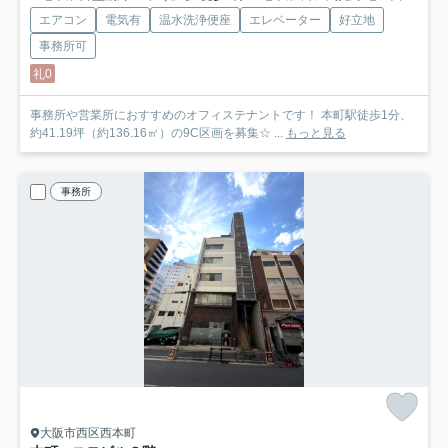
エアコン
電気有
温水洗浄便座
エレベーター
好立地
事務所可
礼0
事務所や営業所におすすめのオフィステナントです！ 本町駅徒歩1分、
約41.19坪（約136.16㎡）の9C区画を募集☆ ...
もっと見る
事務所
大阪市西区西本町