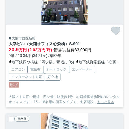
大阪市西区新町
大幸ビル（天翔オフィス心斎橋）
S-901
20.9
万円 (2.02万円/坪)
管理/共益費33,000円
9階 / 10.34坪 (34.21㎡) /築52年
地下鉄四つ橋線「四ツ橋」駅 徒歩3分
地下鉄御堂筋線「心斎橋」駅 徒歩5分
エアコン
電気有
オートロック
エレベーター
インターネット対応
好立地
敷礼0
大阪メトロ四つ橋線「四ツ橋」駅徒歩1分、心斎橋駅徒歩5分のレンタル
オフィスです！ 15～18名用の個室タイプで、支店開設...
もっと見る
事務所