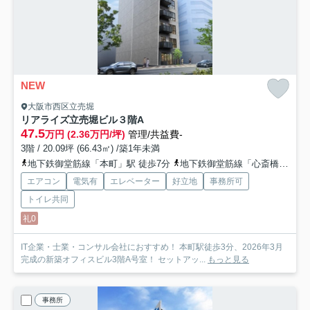
NEW
大阪市西区立売堀
リアライズ立売堀ビル
３階A
47.5
万円 (2.36万円/坪)
管理/共益費-
3階 / 20.09坪 (66.43㎡) /築1年未満
地下鉄御堂筋線「本町」駅 徒歩7分
地下鉄御堂筋線「心斎橋」駅 徒歩11分
エアコン
電気有
エレベーター
好立地
事務所可
トイレ共同
礼0
IT企業・士業・コンサル会社におすすめ！ 本町駅徒歩3分、2026年3月
完成の新築オフィスビル3階A号室！ セットアッ...
もっと見る
事務所