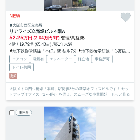
NEW
大阪市西区立売堀
リアライズ立売堀ビル
４階A
52.25
万円 (2.64万円/坪)
管理/共益費-
4階 / 19.79坪 (65.43㎡) /築1年未満
地下鉄御堂筋線「本町」駅 徒歩7分
地下鉄御堂筋線「心斎橋」駅 徒歩11分
エアコン
電気有
エレベーター
好立地
事務所可
トイレ共同
敷0
大阪メトロ四つ橋線「本町」駅徒歩3分の新築オフィスビルです！ セッ
トアップオフィス（2～4階）を備え、スムーズな事業開始...
もっと見る
事務所