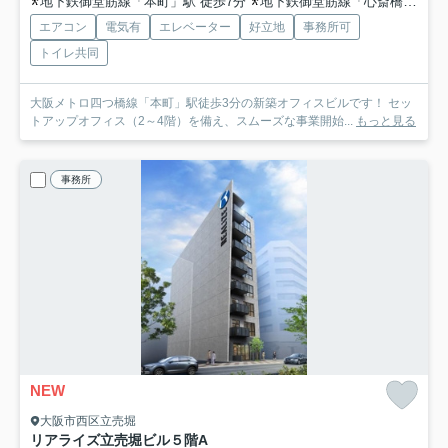
地下鉄御堂筋線「本町」駅 徒歩7分
地下鉄御堂筋線「心斎橋」駅 徒歩11分
エアコン
電気有
エレベーター
好立地
事務所可
トイレ共同
大阪メトロ四つ橋線「本町」駅徒歩3分の新築オフィスビルです！ セッ
トアップオフィス（2～4階）を備え、スムーズな事業開始...
もっと見る
事務所
NEW
大阪市西区立売堀
リアライズ立売堀ビル
５階A