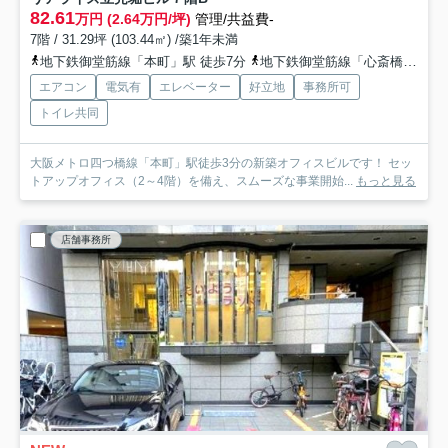
82.61
万円 (2.64万円/坪)
管理/共益費-
7階 / 31.29坪 (103.44㎡) /築1年未満
地下鉄御堂筋線「本町」駅 徒歩7分
地下鉄御堂筋線「心斎橋」駅 徒歩11分
エアコン
電気有
エレベーター
好立地
事務所可
トイレ共同
大阪メトロ四つ橋線「本町」駅徒歩3分の新築オフィスビルです！ セッ
トアップオフィス（2～4階）を備え、スムーズな事業開始...
もっと見る
店舗事務所