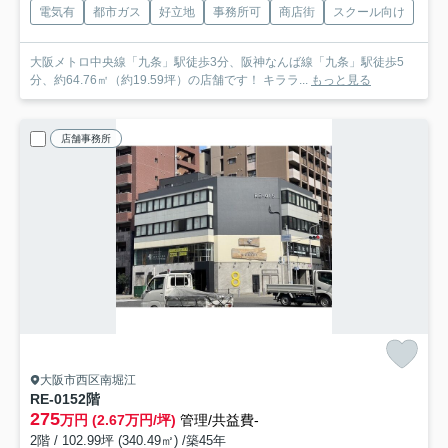
電気有
都市ガス
好立地
事務所可
商店街
スクール向け
大阪メトロ中央線「九条」駅徒歩3分、阪神なんば線「九条」駅徒歩5
分、約64.76㎡（約19.59坪）の店舗です！ キララ...
もっと見る
店舗事務所
大阪市西区南堀江
RE-015
2階
275
万円 (2.67万円/坪)
管理/共益費-
2階 / 102.99坪 (340.49㎡) /築45年