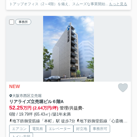
トアップオフィス（2～4階）を備え、スムーズな事業開始...
もっと見る
事務所
NEW
大阪市西区立売堀
リアライズ立売堀ビル
６階A
52.25
万円 (2.64万円/坪)
管理/共益費-
6階 / 19.79坪 (65.43㎡) /築1年未満
地下鉄御堂筋線「本町」駅 徒歩7分
地下鉄御堂筋線「心斎橋」駅 徒歩11分
エアコン
電気有
エレベーター
好立地
事務所可
トイレ共同