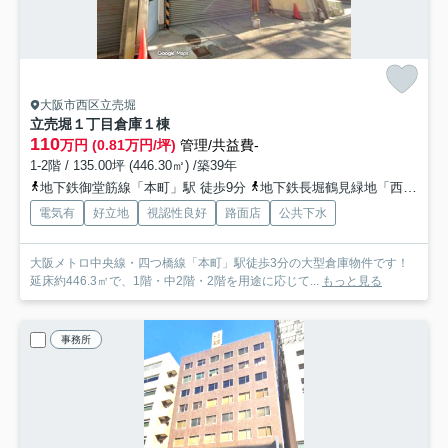
大阪市西区立売堀
立売堀１丁目倉庫
１棟
110
万円 (0.81万円/坪)
管理/共益費-
1-2階 / 135.00坪 (446.30㎡) /築39年
地下鉄御堂筋線「本町」駅 徒歩9分
地下鉄長堀鶴見緑地「西大橋」駅 徒歩10分
電気有
好立地
視認性良好
路面店
公共下水
大阪メトロ中央線・四つ橋線「本町」駅徒歩3分の大型倉庫物件です！
延床約446.3㎡で、1階・中2階・2階を用途に応じて...
もっと見る
事務所