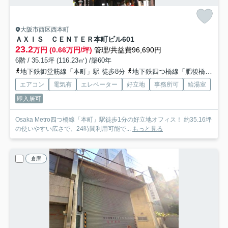
大阪市西区西本町
ＡＸＩＳ ＣＥＮＴＥＲ本町ビル
601
23.2
万円 (0.66万円/坪)
管理/共益費96,690円
6階 / 35.15坪 (116.23㎡) /築60年
地下鉄御堂筋線「本町」駅 徒歩8分
地下鉄四つ橋線「肥後橋」駅 徒歩12分
エアコン
電気有
エレベーター
好立地
事務所可
給湯室
即入居可
Osaka Metro四つ橋線「本町」駅徒歩1分の好立地オフィス！ 約35.16坪
の使いやすい広さで、24時間利用可能で...
もっと見る
倉庫