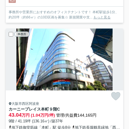
礼0
事務所や営業所におすすめのオフィステナントです！ 本町駅徒歩1分、
約20坪（約66㎡）の10D区画を募集☆ 新規開業や支...
もっと見る
事務所
大阪市西区阿波座
カーニープレイス本町
９階C
43.04
万円 (1.04万円/坪)
管理/共益費144,165円
9階 / 41.19坪 (136.16㎡) /築37年
地下鉄御堂筋線「本町」駅 徒歩8分
地下鉄長堀鶴見緑地「西大橋」駅 徒歩11分