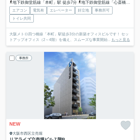
地下鉄御堂筋線「本町」駅 徒歩7分
地下鉄御堂筋線「心斎橋」駅 徒歩11分
エアコン
電気有
エレベーター
好立地
事務所可
トイレ共同
大阪メトロ四つ橋線「本町」駅徒歩3分の新築オフィスビルです！ セッ
トアップオフィス（2～4階）を備え、スムーズな事業開始...
もっと見る
事務所
NEW
大阪市西区立売堀
リアライズ立売堀ビル
７階B