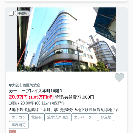
事務所
大阪市西区阿波座
カーニープレイス本町
10階D
20.9
万円 (1.05万円/坪)
管理/共益費77,000円
10階 / 20.00坪 (66.11㎡) /築37年
地下鉄御堂筋線「本町」駅 徒歩8分
地下鉄長堀鶴見緑地「西大橋」駅 徒歩11分
エアコン
電気有
温水洗浄便座
エレベーター
好立地
事務所可