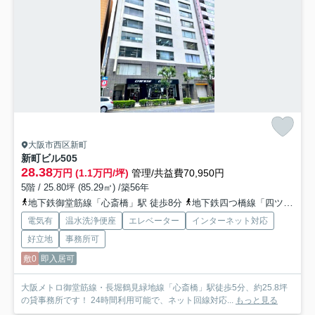
大阪市西区新町
新町ビル
505
28.38
万円 (1.1万円/坪)
管理/共益費70,950円
5階 / 25.80坪 (85.29㎡) /築56年
地下鉄御堂筋線「心斎橋」駅 徒歩8分
地下鉄四つ橋線「四ツ橋」駅 徒歩6分
電気有
温水洗浄便座
エレベーター
インターネット対応
好立地
事務所可
敷0
即入居可
大阪メトロ御堂筋線・長堀鶴見緑地線「心斎橋」駅徒歩5分、約25.8坪
の貸事務所です！ 24時間利用可能で、ネット回線対応...
もっと見る