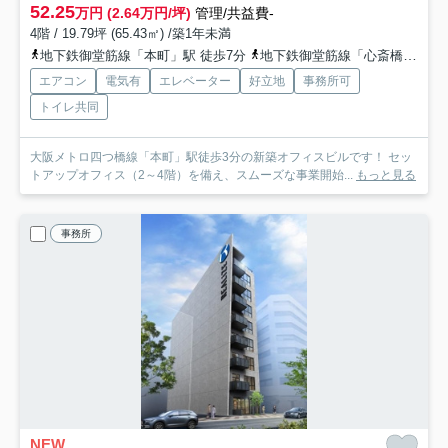
52.25
万円 (2.64万円/坪)
管理/共益費-
4階 / 19.79坪 (65.43㎡) /築1年未満
地下鉄御堂筋線「本町」駅 徒歩7分
地下鉄御堂筋線「心斎橋」駅 徒歩11分
エアコン
電気有
エレベーター
好立地
事務所可
トイレ共同
大阪メトロ四つ橋線「本町」駅徒歩3分の新築オフィスビルです！ セッ
トアップオフィス（2～4階）を備え、スムーズな事業開始...
もっと見る
事務所
NEW