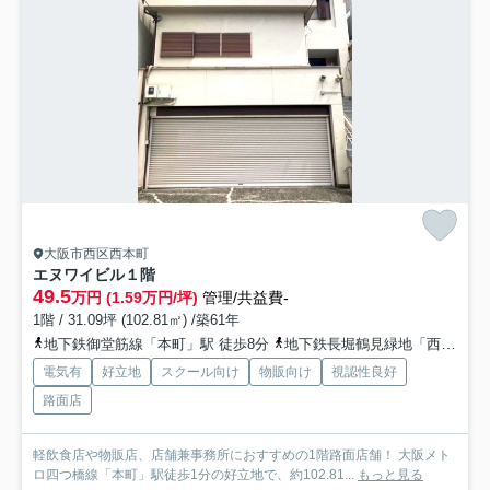
大阪市西区西本町
エヌワイビル
１階
49.5
万円 (1.59万円/坪)
管理/共益費-
1階 / 31.09坪 (102.81㎡) /築61年
地下鉄御堂筋線「本町」駅 徒歩8分
地下鉄長堀鶴見緑地「西大橋」駅 徒歩13分
電気有
好立地
スクール向け
物販向け
視認性良好
路面店
軽飲食店や物販店、店舗兼事務所におすすめの1階路面店舗！ 大阪メト
ロ四つ橋線「本町」駅徒歩1分の好立地で、約102.81...
もっと見る