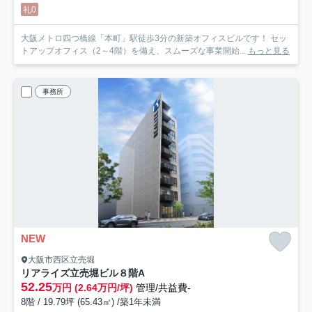
礼0
大阪メトロ四つ橋線「本町」駅徒歩3分の新築オフィスビルです！ セッ
トアップオフィス（2～4階）を備え、スムーズな事業開始...
もっと見る
事務所
NEW
大阪市西区立売堀
リアライズ立売堀ビル
８階A
52.25
万円 (2.64万円/坪)
管理/共益費-
8階 / 19.79坪 (65.43㎡) /築1年未満