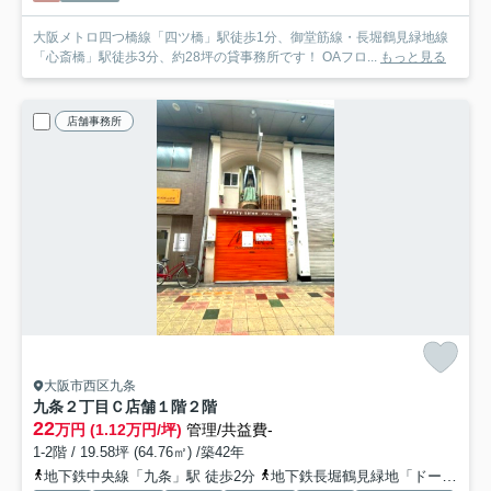
大阪メトロ四つ橋線「四ツ橋」駅徒歩1分、御堂筋線・長堀鶴見緑地線
「心斎橋」駅徒歩3分、約28坪の貸事務所です！ OAフロ...
もっと見る
店舗事務所
大阪市西区九条
九条２丁目Ｃ店舗
１階２階
22
万円 (1.12万円/坪)
管理/共益費-
1-2階 / 19.58坪 (64.76㎡) /築42年
地下鉄中央線「九条」駅 徒歩2分
地下鉄長堀鶴見緑地「ドーム前千代崎」駅 徒歩14分