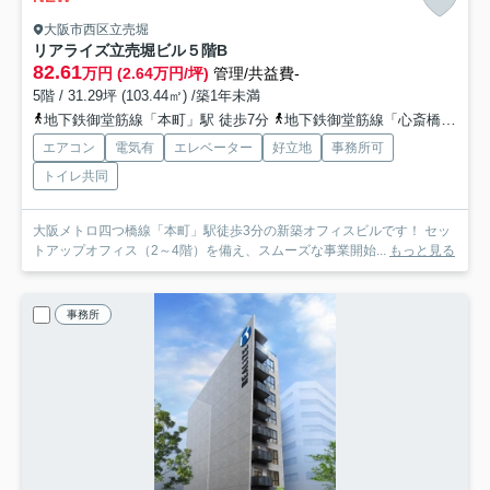
大阪市西区立売堀
リアライズ立売堀ビル
５階B
82.61
万円 (2.64万円/坪)
管理/共益費-
5階 / 31.29坪 (103.44㎡) /築1年未満
地下鉄御堂筋線「本町」駅 徒歩7分
地下鉄御堂筋線「心斎橋」駅 徒歩11分
エアコン
電気有
エレベーター
好立地
事務所可
トイレ共同
大阪メトロ四つ橋線「本町」駅徒歩3分の新築オフィスビルです！ セッ
トアップオフィス（2～4階）を備え、スムーズな事業開始...
もっと見る
事務所