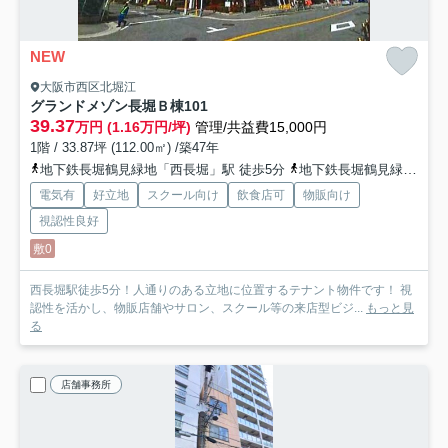
NEW
大阪市西区北堀江
グランドメゾン長堀Ｂ棟
101
39.37
万円 (1.16万円/坪)
管理/共益費15,000円
1階 / 33.87坪 (112.00㎡) /築47年
地下鉄長堀鶴見緑地「西長堀」駅 徒歩5分
地下鉄長堀鶴見緑地「ドーム前千代崎」駅 徒歩11分
電気有
好立地
スクール向け
飲食店可
物販向け
視認性良好
敷0
西長堀駅徒歩5分！人通りのある立地に位置するテナント物件です！ 視
認性を活かし、物販店舗やサロン、スクール等の来店型ビジ...
もっと見
る
店舗事務所