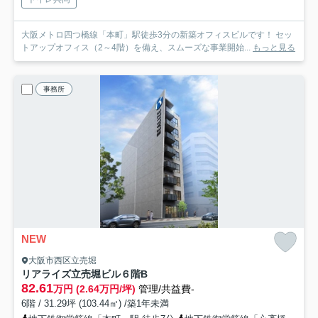
大阪メトロ四つ橋線「本町」駅徒歩3分の新築オフィスビルです！ セッ
トアップオフィス（2～4階）を備え、スムーズな事業開始...
もっと見る
事務所
NEW
大阪市西区立売堀
リアライズ立売堀ビル
６階B
82.61
万円 (2.64万円/坪)
管理/共益費-
6階 / 31.29坪 (103.44㎡) /築1年未満