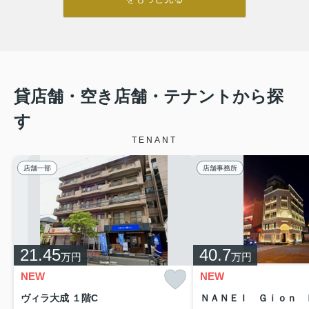
貸店舗・空き店舗・テナントから探
す
TENANT
店舗一部
店舗事務所
21.45
40.7
万円
万円
NEW
NEW
ヴィラ大成 １階C
ＮＡＮＥＩ Ｇｉｏｎ Ｂ