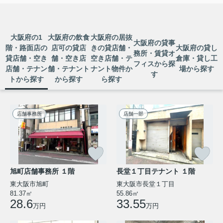
京都や大阪で教室ビジネスを始めた
いものの、どのような物件選びをす
ればよいか分からず、不安を感じて
いませんか。同じテナントでも、教
大阪府の1
大阪府の飲食
大阪府の居抜
室向きの物件とそうでない物件があ
大阪府の貸事
り、さらに店舗との違いも理解して
階・路面店の
店可の貸店
きの貸店舗・
大阪府の貸し
務所・賃貸オ
おかない...
貸店舗・空き
舗・空き店
空き店舗・テ
倉庫・貸し工
フィスから探
店舗・テナン
舗・テナント
ナント物件か
場から探す
す
2026.07.08
トから探す
から探す
ら探す
京都大阪でワークショップ教室開業
を検討中の方へ？路面店テナン...
京都や大阪で、自分らしいワークシ
店舗事務所
店舗一部
ョップ教室を開きたいと考える方は
年々増えています。その一方で、路
面店テナントを選ぶべきか、ビル上
階や商業施設内など別の立地にする
べきか、判断に迷う場面も多いので
はないで...
旭町店舗事務所 １階
長堂１丁目テナント １階
東大阪市旭町
東大阪市長堂１丁目
2026.07.07
81.37㎡
55.86㎡
京都大阪で少人数ワークショップ開
28.6
33.55
万円
万円
業？教室に向いているテナント...
京都や大阪で少人数制のワークショ