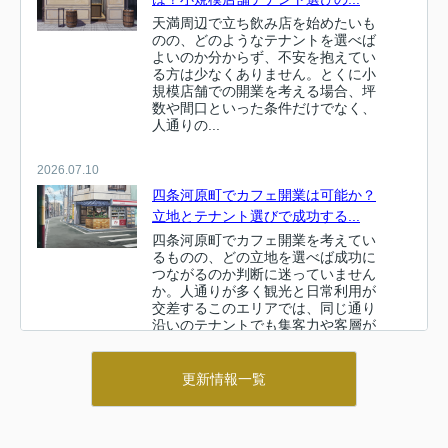
天満周辺で立ち飲み店を始めたいも
のの、どのようなテナントを選べば
よいのか分からず、不安を抱えてい
る方は少なくありません。とくに小
規模店舗での開業を考える場合、坪
数や間口といった条件だけでなく、
人通りの...
2026.07.10
四条河原町でカフェ開業は可能か？
立地とテナント選びで成功する...
四条河原町でカフェ開業を考えてい
るものの、どの立地を選べば成功に
つながるのか判断に迷っていません
か。人通りが多く観光と日常利用が
交差するこのエリアでは、同じ通り
沿いのテナントでも集客力や客層が
大きく変...
更新情報一覧
2026.07.09
京都大阪で教室ビジネスを始めるな
ら？物件選びとテナントと店舗...