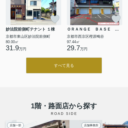
妙法院前側町テナント １棟
ＯＲＡＮＧＥ ＢＡＳＥ ｋａｔａｇｉｈａｒａ Ⅰ号室
京都市東山区妙法院前側町
京都市西京区樫原鴫谷
80.00㎡
97.44㎡
31.9
29.7
万円
万円
すべて見る
1階・路面店から探す
ROAD SIDE
店舗一部
店舗事務所