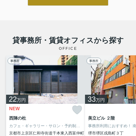
貸事務所・賃貸オフィスから探す
OFFICE
事務所
事務所
22
33
万円
万円
NEW
西陣の杜
美立ビル ２階
カフェ・ギャラリー・サロン・予約制店舗におすすめ！
事務所利用におすすめ！
京都・西陣エ
南海
京都市上京区仁和寺街道千本東入西富仲町
堺市堺区戎島町３丁