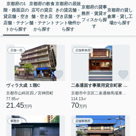
京都府の1
京都府の飲食
京都府の居抜
京都府の貸事
階・路面店の
店可の貸店
きの貸店舗・
京都府の貸し
務所・賃貸オ
貸店舗・空き
舗・空き店
空き店舗・テ
倉庫・貸し工
フィスから探
店舗・テナン
舗・テナント
ナント物件か
場から探す
す
トから探す
から探す
ら探す
店舗一部
店舗事務所
ヴィラ大成 １階C
二条通面す事業用貸京町家 １棟
京都市山科区四ノ宮神田町
京都市中京区二条通柳馬場東入晴明町
77.85㎡
114.13㎡
21.45
70
万円
万円
事務所
店舗事務所