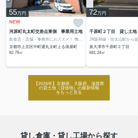
55
72
万円
万円
NEW
河原町丸太町交差点東側 事業用土地
千原町２丁目 貸し土地
飲食店・店舗・事務所におススメ！
鴨川まで約2分という、歴史と自然をあわせもつ立地です。
京都市上京区中町通丸太町上る俵屋町
泉大津市千原町２丁目
82.79㎡
681.24㎡
【2026年】京都府、大阪府、滋賀県
の貸土地（貸借地）の最新情報
をもっと見る
貸し倉庫・貸し工場から探す