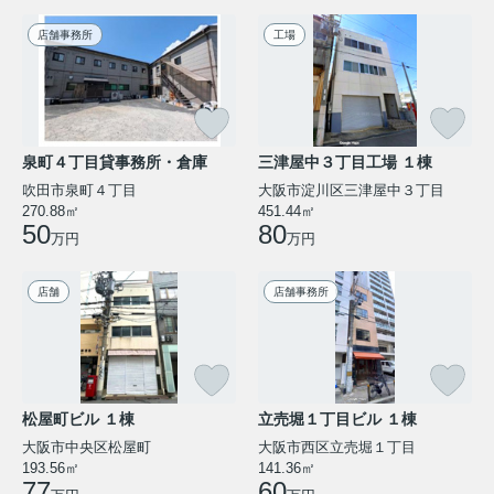
店舗事務所
工場
泉町４丁目貸事務所・倉庫
三津屋中３丁目工場 １棟
吹田市泉町４丁目
大阪市淀川区三津屋中３丁目
270.88㎡
451.44㎡
50
80
万円
万円
店舗
店舗事務所
松屋町ビル １棟
立売堀１丁目ビル １棟
大阪市中央区松屋町
大阪市西区立売堀１丁目
193.56㎡
141.36㎡
77
60