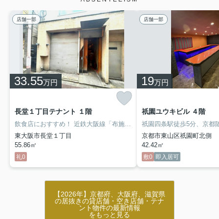
店舗一部
店舗一部
33.55
19
万円
万円
長堂１丁目テナント １階
祇園ユウキビル ４階
飲食店におすすめ！
近鉄大阪線「布施」駅徒歩2分、駅チカのあかつき通りに面した1階路面店です！
東大阪市長堂１丁目
京都市東山区祇園町北側
55.86㎡
42.42㎡
礼0
敷0
即入居可
【2026年】京都府、大阪府、滋賀県
の居抜きの貸店舗・空き店舗・テナ
ント物件の最新情報
をもっと見る