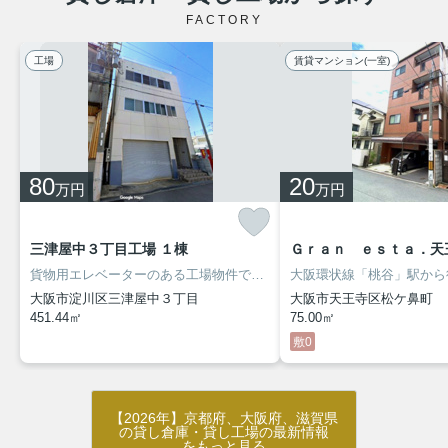
FACTORY
工場
賃貸マンション(一室)
80
20
万円
万円
三津屋中３丁目工場 １棟
Ｇｒａｎ ｅｓｔａ．天王
貨物用エレベーターのある工場物件です！
屋上から淀川花火大会が鑑
大阪市淀川区三津屋中３丁目
大阪市天王寺区松ケ鼻町
451.44㎡
75.00㎡
敷0
【2026年】京都府、大阪府、滋賀県
の貸し倉庫・貸し工場の最新情報
をもっと見る