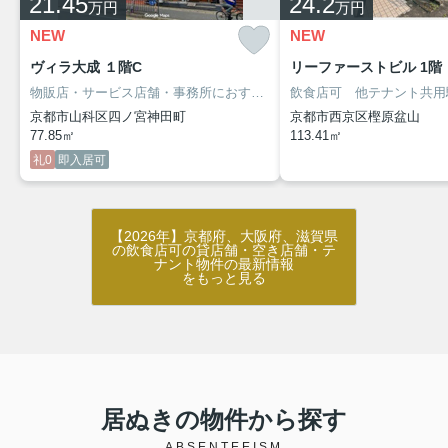
21.45
24.2
万円
万円
NEW
NEW
ヴィラ大成 １階C
リーファーストビル 1階
物販店・サービス店舗・事務所におすすめ！
JR・地下鉄「山科」駅徒
京都市山科区四ノ宮神田町
京都市西京区樫原盆山
77.85㎡
113.41㎡
礼0
即入居可
【2026年】京都府、大阪府、滋賀県
の飲食店可の貸店舗・空き店舗・テ
ナント物件の最新情報
をもっと見る
居ぬきの物件から探す
ABSENTEEISM