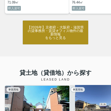
71.09㎡
76.44㎡
即入居可
即入居可
【2026年】京都府・大阪府・滋賀県
の貸事務所・賃貸オフィス物件の最
新情報
をもっと見る
貸土地（貸借地）から探す
LEASED LAND
事業用地
事業用地