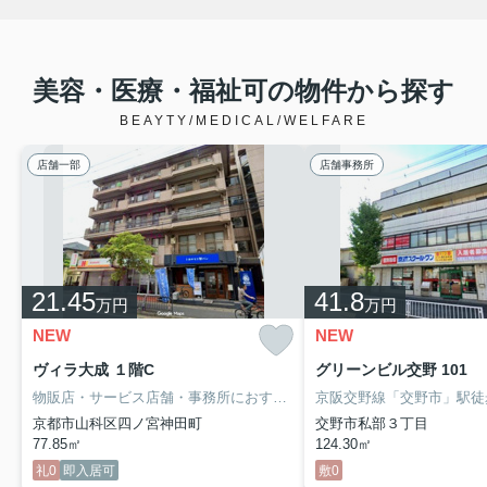
美容・医療・福祉可の物件から探す
BEAYTY/MEDICAL/WELFARE
店舗一部
店舗事務所
21.45
41.8
万円
万円
NEW
NEW
ヴィラ大成 １階C
グリーンビル交野 101
物販店・サービス店舗・事務所におすすめ！
JR・地下鉄「山科」駅徒
京都市山科区四ノ宮神田町
交野市私部３丁目
77.85㎡
124.30㎡
礼0
即入居可
敷0