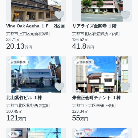
Vine Oak Ageha １Ｆ 2区画
リアライズ金閣寺 １階
京都市上京区元新在家町
京都市北区衣笠御所ノ内町
33.71㎡
136.52㎡
20.13
41.8
万円
万円
店舗事務所
店舗事務所
北山紫竹ビル １棟
朱雀正会町テナント １棟
京都市北区紫野西泉堂町
京都市下京区朱雀正会町
380.45㎡
123.34㎡
121
55
万円
万円
店舗
倉庫