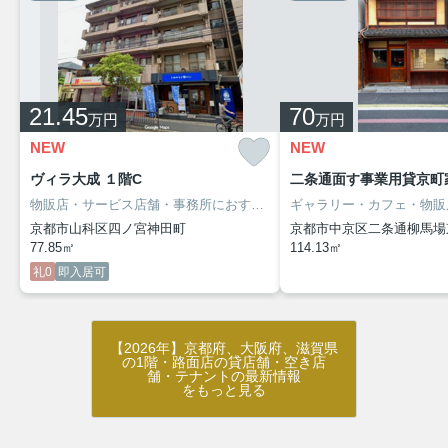
21.45
70
万円
万円
NEW
NEW
ヴィラ大成 １階C
二条通面す事業用貸京町
物販店・サービス店舗・事務所におすすめ！
JR・地下鉄「山科」駅徒
京都市山科区四ノ宮神田町
京都市中京区二条通柳馬場
77.85㎡
114.13㎡
礼0
即入居可
【2026年】京都府、大阪府、滋賀県
の1階・路面店の貸店舗・空き店
舗・テナントの最新情報
をもっと見る