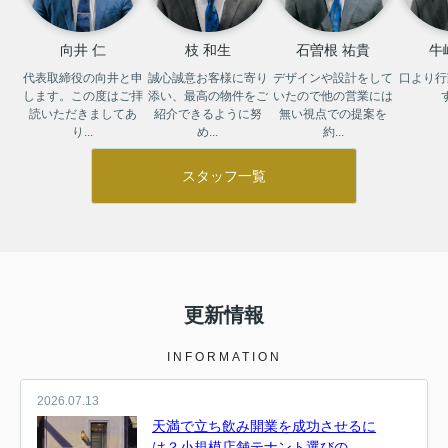
向井 仁
枝 和生
石曽根 祐貴
牛
代表取締役の向井と申
誠心誠意お客様に寄り
デザインや設計をして
口より行
します。この度はご拝
添い、最高の物件をご
いたので他の営業には
読いただきましてあ
紹介できるように努
無い視点での提案を
り...
め...
約...
スタッフ一覧
更新情報
INFORMATION
2026.07.13
天満で立ち飲み開業を成功させるに
は？小規模店舗テナント選びの...