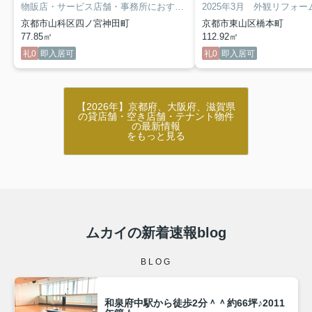
物販店・サービス店舗・事務所におすすめ！
2025年3月 外観リフォ
JR・地下鉄「山科」駅徒
京都市山科区四ノ宮神田町
京都市東山区橋本町
77.85㎡
112.92㎡
礼0
即入居可
礼0
即入居可
【2026年】京都府、大阪府、滋賀県
の貸店舗・空き店舗・テナント物件
の最新情報
をもっと見る
ムカイの新着速報blog
BLOG
和泉府中駅から徒歩2分＾＾約66坪♪2011