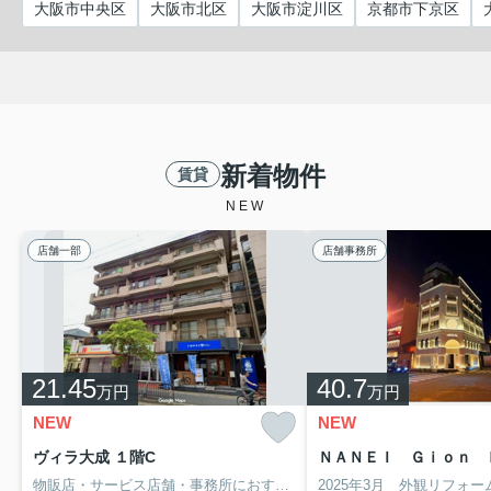
大阪市中央区
大阪市北区
大阪市淀川区
京都市下京区
新着物件
賃貸
NEW
店舗一部
店舗事務所
21.45
40.7
万円
万円
NEW
NEW
ヴィラ大成 １階C
ＮＡＮＥＩ Ｇｉｏｎ Ｂ
物販店・サービス店舗・事務所におすすめ！
2025年3月 外観リフォ
JR・地下鉄「山科」駅徒