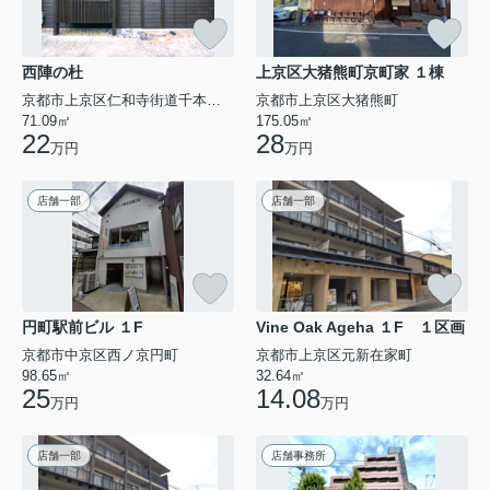
西陣の杜
上京区大猪熊町京町家 １棟
京都市上京区仁和寺街道千本東入西富仲町
京都市上京区大猪熊町
71.09㎡
175.05㎡
22
28
万円
万円
店舗一部
店舗一部
円町駅前ビル １F
Vine Oak Ageha １F １区画
京都市中京区西ノ京円町
京都市上京区元新在家町
98.65㎡
32.64㎡
25
14.08
万円
万円
店舗一部
店舗事務所