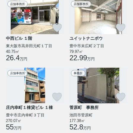
ップや教室を開きたいと考えた時、
店舗事務所
店舗事務所
どんなテナントが本当に向いている
のか、迷ってしまう方は少なくあり
ません。なんとなく広さや賃料だけ
で選んでしまうと、参加者同士が話
しづらか...
中西ビル １階
ユイットナニボウ
東大阪市高井田元町１丁目
豊中市末広町２丁目
40.75㎡
79.97㎡
26.4
22.99
万円
万円
店舗事務所
事務所
庄内幸町１棟貸ビル １棟
菅原町 事務所
豊中市庄内幸町３丁目
池田市菅原町
270.07㎡
177.38㎡
55
52.8
万円
万円