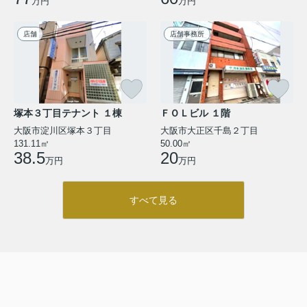
万円
万円
店舗
店舗事務所
塚本３丁目テナント １棟
ＦＯＬビル １階
大阪市淀川区塚本３丁目
大阪市大正区千島２丁目
131.11㎡
50.00㎡
38.5
20
万円
万円
すべて見る