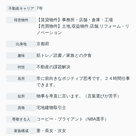
7年
不動産キャリア
【賃貸物件】事務所・店舗・倉庫・工場
得意物件
【売買物件】土地,収益物件,店舗,リフォーム・リ
ノベーション
京都府
出身地
筋トレ／読書／家族との夕食
趣味
不動産の課題解決
特技
常に前向きなポジティブ思考です。２４時間仕事
長所
できます。
物事を率直に言います。（言葉選びが苦手）
短所
宅地建物取引士
資格
コービー・ブライアント（NBA選手）
尊敬する人
妻・長女・次女
家族構成