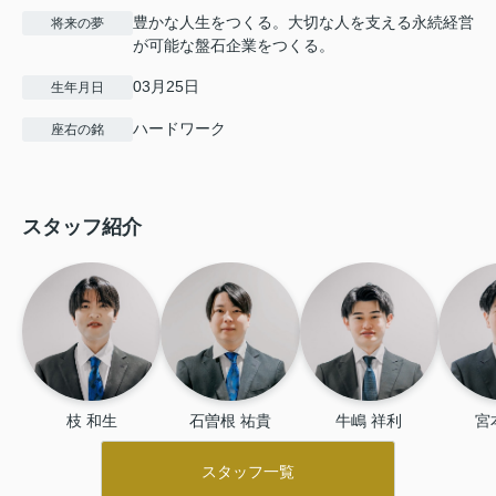
豊かな人生をつくる。大切な人を支える永続経営
将来の夢
が可能な盤石企業をつくる。
03月25日
生年月日
ハードワーク
座右の銘
スタッフ紹介
枝 和生
石曽根 祐貴
牛嶋 祥利
宮
スタッフ一覧