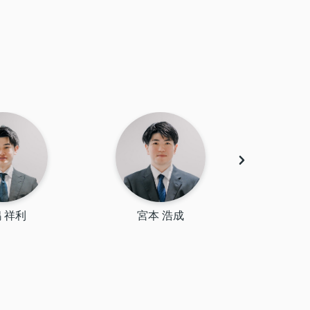
 祥利
宮本 浩成
石