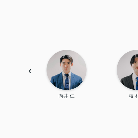
雅央
向井 仁
枝 