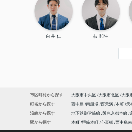
向井 仁
枝 和生
市区町村から探す
大阪市中央区
大阪市北区
大阪
町名から探す
西中島
南船場
西天満
本町
天
沿線から探す
地下鉄御堂筋線
阪急京都本線
駅から探す
本町
堺筋本町
心斎橋
西中島南