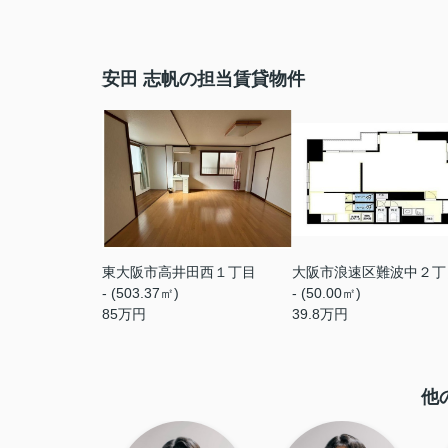
安田 志帆の担当賃貸物件
東大阪市高井田西１丁目
大阪市浪速区難波中２丁
- (503.37㎡)
- (50.00㎡)
85
万円
39.8
万円
他