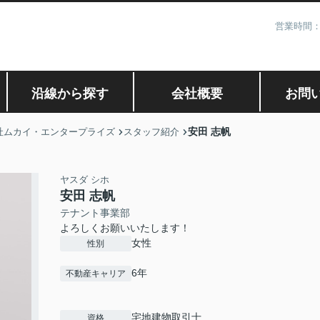
営業時間：
沿線から探す
会社概要
お問
安田 志帆
社ムカイ・エンタープライズ
スタッフ紹介
ヤスダ シホ
安田 志帆
テナント事業部
よろしくお願いいたします！
女性
性別
6年
不動産キャリア
宅地建物取引士
資格