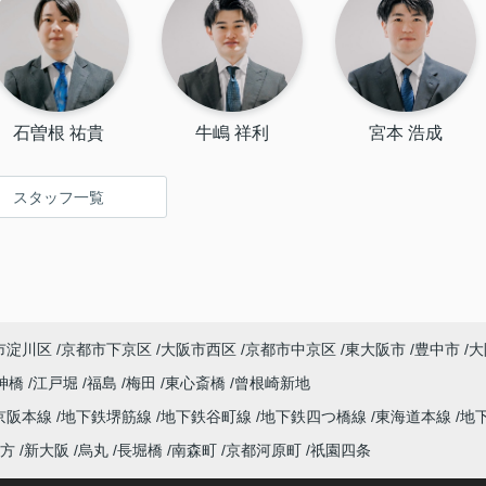
石曽根 祐貴
牛嶋 祥利
宮本 浩成
スタッフ一覧
市淀川区
京都市下京区
大阪市西区
京都市中京区
東大阪市
豊中市
大
神橋
江戸堀
福島
梅田
東心斎橋
曾根崎新地
京阪本線
地下鉄堺筋線
地下鉄谷町線
地下鉄四つ橋線
東海道本線
地
方
新大阪
烏丸
長堀橋
南森町
京都河原町
祇園四条