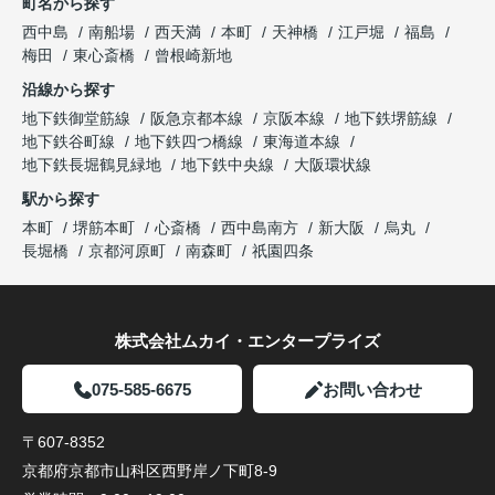
町名から探す
西中島
南船場
西天満
本町
天神橋
江戸堀
福島
梅田
東心斎橋
曾根崎新地
沿線から探す
地下鉄御堂筋線
阪急京都本線
京阪本線
地下鉄堺筋線
地下鉄谷町線
地下鉄四つ橋線
東海道本線
地下鉄長堀鶴見緑地
地下鉄中央線
大阪環状線
駅から探す
本町
堺筋本町
心斎橋
西中島南方
新大阪
烏丸
長堀橋
京都河原町
南森町
祇園四条
株式会社ムカイ・エンタープライズ
075-585-6675
お問い合わせ
〒607-8352
京都府京都市山科区西野岸ノ下町8-9