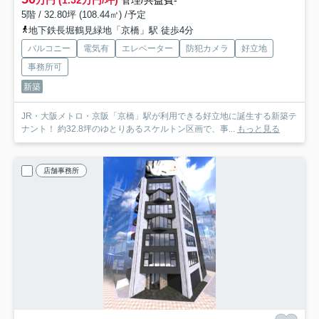
万円 (1.52万円/坪)
管理/共益費-
5階 / 32.80坪 (108.44㎡) /予定
地下鉄長堀鶴見緑地「京橋」駅 徒歩4分
バルコニー
電気有
エレベーター
防犯カメラ
好立地
事務所可
新築
JR・大阪メトロ・京阪「京橋」駅が利用できる好立地に誕生する新築テ
ナント！ 約32.8坪のゆとりあるスケルトン区画で、事...
もっと見る
店舗事務所