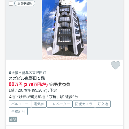
店舗事務所
大阪市都島区東野田町
スズビル東野田
１階
80
万円 (2.78万円/坪)
管理/共益費-
1階 / 28.79坪 (95.20㎡) /予定
地下鉄長堀鶴見緑地「京橋」駅 徒歩4分
バルコニー
電気有
エレベーター
防犯カメラ
好立地
事務所可
新築