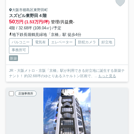
大阪市都島区東野田町
スズビル東野田
４階
50
万円 (1.53万円/坪)
管理/共益費-
4階 / 32.68坪 (108.04㎡) /予定
地下鉄長堀鶴見緑地「京橋」駅 徒歩4分
バルコニー
電気有
エレベーター
防犯カメラ
好立地
事務所可
新築
JR・大阪メトロ・京阪「京橋」駅が利用できる好立地に誕生する新築テ
ナント！ 約32.68坪のゆとりあるスケルトン区画で、...
もっと見る
店舗事務所