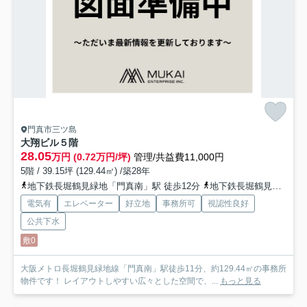
門真市三ツ島
大翔ビル
５階
28.05
万円 (0.72万円/坪)
管理/共益費11,000円
5階 / 39.15坪 (129.44㎡) /築28年
地下鉄長堀鶴見緑地「門真南」駅 徒歩12分
地下鉄長堀鶴見緑地「鶴見緑地」駅 徒歩29分
電気有
エレベーター
好立地
事務所可
視認性良好
公共下水
敷0
大阪メトロ長堀鶴見緑地線「門真南」駅徒歩11分、約129.44㎡の事務所
物件です！ レイアウトしやすい広々とした空間で、...
もっと見る