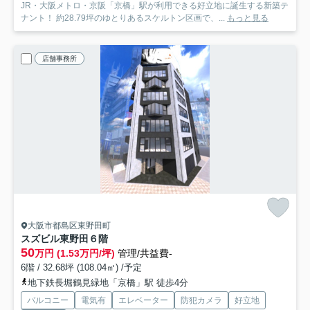
JR・大阪メトロ・京阪「京橋」駅が利用できる好立地に誕生する新築テ
ナント！ 約28.79坪のゆとりあるスケルトン区画で、...
もっと見る
店舗事務所
大阪市都島区東野田町
スズビル東野田
６階
50
万円 (1.53万円/坪)
管理/共益費-
6階 / 32.68坪 (108.04㎡) /予定
地下鉄長堀鶴見緑地「京橋」駅 徒歩4分
バルコニー
電気有
エレベーター
防犯カメラ
好立地