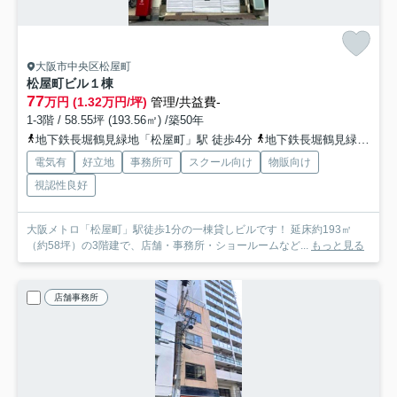
大阪市中央区松屋町
松屋町ビル
１棟
77
万円 (1.32万円/坪)
管理/共益費-
1-3階 / 58.55坪 (193.56㎡) /築50年
地下鉄長堀鶴見緑地「松屋町」駅 徒歩4分
地下鉄長堀鶴見緑地「長堀橋」駅 徒歩8分
電気有
好立地
事務所可
スクール向け
物販向け
視認性良好
大阪メトロ「松屋町」駅徒歩1分の一棟貸しビルです！ 延床約193㎡
（約58坪）の3階建で、店舗・事務所・ショールームなど...
もっと見る
店舗事務所