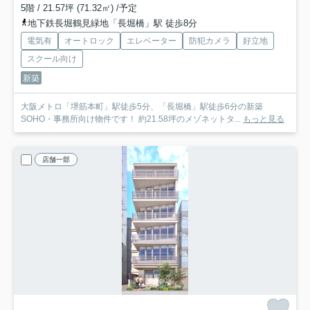
5階 / 21.57坪 (71.32㎡) /予定
地下鉄長堀鶴見緑地「長堀橋」駅 徒歩8分
電気有
オートロック
エレベーター
防犯カメラ
好立地
スクール向け
新築
大阪メトロ「堺筋本町」駅徒歩5分、「長堀橋」駅徒歩6分の新築
SOHO・事務所向け物件です！ 約21.58坪のメゾネットタ...
もっと見る
店舗一部