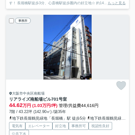
す！ 長堀橋駅徒歩3分、心斎橋駅徒歩圏内の好立地☆ 約14...
もっと見る
事務所
大阪市中央区南船場
リアライズ南船場ビル
701号室
44.62
万円 (1.03万円/坪)
管理/共益費44,616円
7階 / 43.22坪 (142.90㎡) /築35年
地下鉄長堀鶴見緑地「長堀橋」駅 徒歩5分
地下鉄長堀鶴見緑地「松屋町」駅 徒歩9分
電気有
エレベーター
好立地
事務所可
視認性良好
公共下水