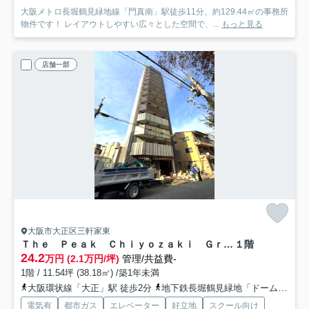
大阪メトロ長堀鶴見緑地線「門真南」駅徒歩11分、約129.44㎡の事務所
物件です！ レイアウトしやすい広々とした空間で、...
もっと見る
店舗一部
大阪市大正区三軒家東
Ｔｈｅ Ｐｅａｋ Ｃｈｉｙｏｚａｋｉ Ｇｒａｎｄ
１階
24.2
万円 (2.1万円/坪)
管理/共益費-
1階 / 11.54坪 (38.18㎡) /築1年未満
大阪環状線「大正」駅 徒歩2分
地下鉄長堀鶴見緑地「ドーム前千代崎」駅 徒歩7分
電気有
都市ガス
エレベーター
好立地
スクール向け