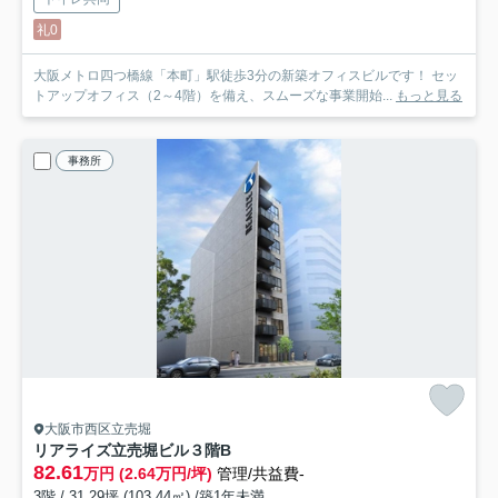
礼0
大阪メトロ四つ橋線「本町」駅徒歩3分の新築オフィスビルです！ セッ
トアップオフィス（2～4階）を備え、スムーズな事業開始...
もっと見る
事務所
大阪市西区立売堀
リアライズ立売堀ビル
３階B
82.61
万円 (2.64万円/坪)
管理/共益費-
3階 / 31.29坪 (103.44㎡) /築1年未満