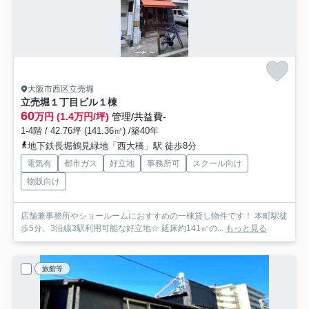
大阪市西区立売堀
立売堀１丁目ビル
１棟
60
万円 (1.4万円/坪)
管理/共益費-
1-4階 / 42.76坪 (141.36㎡) /築40年
地下鉄長堀鶴見緑地「西大橋」駅 徒歩8分
電気有
都市ガス
好立地
事務所可
スクール向け
物販向け
店舗兼事務所やショールームにおすすめの一棟貸し物件です！ 本町駅徒
歩5分、3沿線3駅利用可能な好立地☆ 延床約141㎡の...
もっと見る
旅館等