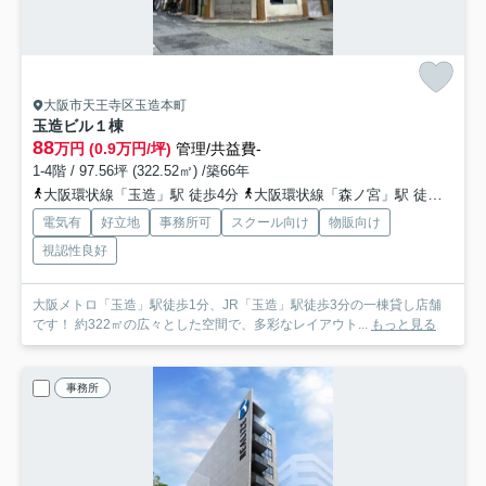
大阪市天王寺区玉造本町
玉造ビル
１棟
88
万円 (0.9万円/坪)
管理/共益費-
1-4階 / 97.56坪 (322.52㎡) /築66年
大阪環状線「玉造」駅 徒歩4分
大阪環状線「森ノ宮」駅 徒歩11分
電気有
好立地
事務所可
スクール向け
物販向け
視認性良好
大阪メトロ「玉造」駅徒歩1分、JR「玉造」駅徒歩3分の一棟貸し店舗
です！ 約322㎡の広々とした空間で、多彩なレイアウト...
もっと見る
事務所