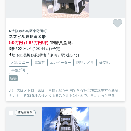
大阪市都島区東野田町
スズビル東野田
３階
50
万円 (1.52万円/坪)
管理/共益費-
3階 / 32.80坪 (108.44㎡) /予定
地下鉄長堀鶴見緑地「京橋」駅 徒歩4分
バルコニー
電気有
エレベーター
防犯カメラ
好立地
事務所可
新築
JR・大阪メトロ・京阪「京橋」駅が利用できる好立地に誕生する新築テ
ナント！ 約32.8坪のゆとりあるスケルトン区画で、事...
もっと見る
店舗事務所