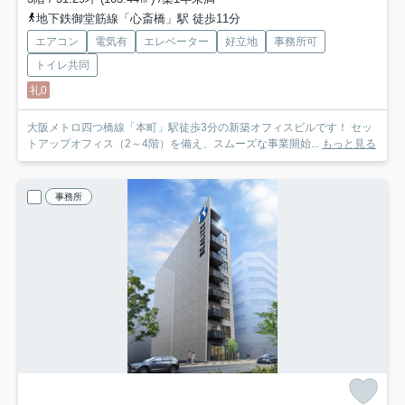
地下鉄御堂筋線「心斎橋」駅 徒歩11分
エアコン
電気有
エレベーター
好立地
事務所可
トイレ共同
礼0
大阪メトロ四つ橋線「本町」駅徒歩3分の新築オフィスビルです！ セッ
トアップオフィス（2～4階）を備え、スムーズな事業開始...
もっと見る
事務所