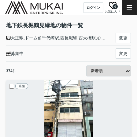
0
ログイン
お気に入り
地下鉄長堀鶴見緑地の物件一覧
大正駅,ドーム前千代崎駅,西長堀駅,西大橋駅,心斎橋駅,長堀橋駅,松屋町駅,谷町六丁目駅,玉造駅,森ノ宮駅,大阪ビジネスパーク駅,京橋駅,蒲生四丁目駅,今福鶴見駅,横堤駅,鶴見緑地駅,門真南駅
変更
募集中
変更
374
件
店舗