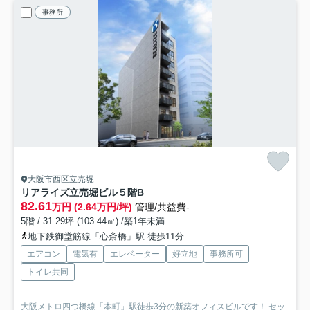
事務所
大阪市西区立売堀
リアライズ立売堀ビル
５階B
82.61
万円 (2.64万円/坪)
管理/共益費-
5階 / 31.29坪 (103.44㎡) /築1年未満
地下鉄御堂筋線「心斎橋」駅 徒歩11分
エアコン
電気有
エレベーター
好立地
事務所可
トイレ共同
大阪メトロ四つ橋線「本町」駅徒歩3分の新築オフィスビルです！ セッ