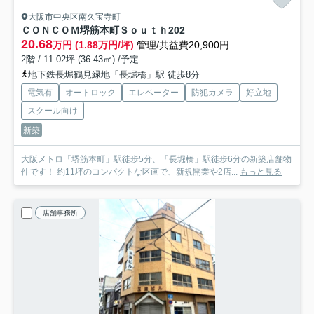
大阪市中央区南久宝寺町
ＣＯＮＣＯＭ堺筋本町Ｓｏｕｔｈ
202
20.68
万円 (1.88万円/坪)
管理/共益費20,900円
2階 / 11.02坪 (36.43㎡) /予定
地下鉄長堀鶴見緑地「長堀橋」駅 徒歩8分
電気有
オートロック
エレベーター
防犯カメラ
好立地
スクール向け
新築
大阪メトロ「堺筋本町」駅徒歩5分、「長堀橋」駅徒歩6分の新築店舗物
件です！ 約11坪のコンパクトな区画で、新規開業や2店...
もっと見る
店舗事務所