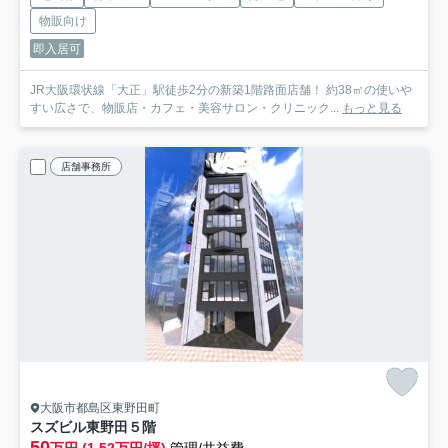
物販向け
即入居可
JR大阪環状線「大正」駅徒歩2分の新築1階路面店舗！ 約38㎡の使いや
すい広さで、物販店・カフェ・美容サロン・クリニック...
もっと見る
店舗事務所
大阪市都島区東野田町
スズビル東野田
５階
50