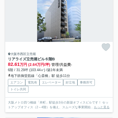
大阪市西区立売堀
リアライズ立売堀ビル
６階B
82.61
万円 (2.64万円/坪)
管理/共益費-
6階 / 31.29坪 (103.44㎡) /築1年未満
地下鉄御堂筋線「心斎橋」駅 徒歩11分
エアコン
電気有
エレベーター
好立地
事務所可
トイレ共同
大阪メトロ四つ橋線「本町」駅徒歩3分の新築オフィスビルです！ セッ
トアップオフィス（2～4階）を備え、スムーズな事業開始...
もっと見る