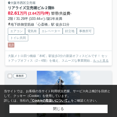
大阪市西区立売堀
リアライズ立売堀ビル
２階B
82.61
万円 (2.64万円/坪)
管理/共益費-
2階 / 31.29坪 (103.44㎡) /築1年未満
地下鉄御堂筋線「心斎橋」駅 徒歩11分
エアコン
電気有
エレベーター
好立地
事務所可
トイレ共同
礼0
大阪メトロ四つ橋線「本町」駅徒歩3分の新築オフィスビルです！ セッ
トアップオフィス（2～4階）を備え、スムーズな事業開始...
もっと見る
事務所
当サイトでは、お客様の当サイト利用状況把握、サービス向上検討を目的と
して、クッキー（Cookie）を使用しています。
詳しくは、当社の
「Cookieの取扱いについて」
をご確認ください。
閉じる