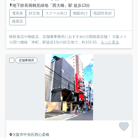
地下鉄長堀鶴見緑地「西大橋」駅 徒歩13分
電気有
好立地
スクール向け
物販向け
視認性良好
路面店
軽飲食店や物販店、店舗兼事務所におすすめの1階路面店舗！ 大阪メト
ロ四つ橋線「本町」駅徒歩1分の好立地で、約102.81...
もっと見る
店舗事務所
大阪市中央区西心斎橋