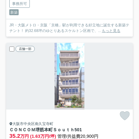
事務所可
新築
JR・大阪メトロ・京阪「京橋」駅が利用できる好立地に誕生する新築テ
ナント！ 約32.68坪のゆとりあるスケルトン区画で、...
もっと見る
店舗一部
大阪市中央区南久宝寺町
ＣＯＮＣＯＭ堺筋本町Ｓｏｕｔｈ
501
35.2
万円 (1.63万円/坪)
管理/共益費20,900円