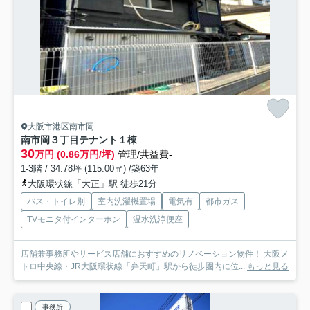
大阪市港区南市岡
南市岡３丁目テナント
１棟
30
万円 (0.86万円/坪)
管理/共益費-
1-3階 / 34.78坪 (115.00㎡) /築63年
大阪環状線「大正」駅 徒歩21分
バス・トイレ別
室内洗濯機置場
電気有
都市ガス
TVモニタ付インターホン
温水洗浄便座
店舗兼事務所やサービス店舗におすすめのリノベーション物件！ 大阪メ
トロ中央線・JR大阪環状線「弁天町」駅から徒歩圏内に位...
もっと見る
事務所