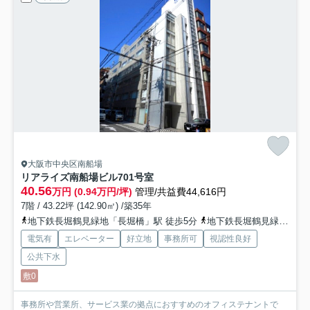
大阪市中央区南船場
リアライズ南船場ビル
701号室
40.56
万円 (0.94万円/坪)
管理/共益費44,616円
7階 / 43.22坪 (142.90㎡) /築35年
地下鉄長堀鶴見緑地「長堀橋」駅 徒歩5分
地下鉄長堀鶴見緑地「松屋町」駅 徒歩9分
電気有
エレベーター
好立地
事務所可
視認性良好
公共下水
敷0
事務所や営業所、サービス業の拠点におすすめのオフィステナントで