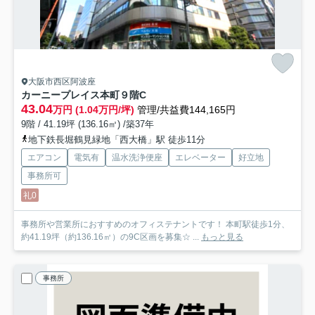
大阪市西区阿波座
カーニープレイス本町
９階C
43.04
万円 (1.04万円/坪)
管理/共益費144,165円
9階 / 41.19坪 (136.16㎡) /築37年
地下鉄長堀鶴見緑地「西大橋」駅 徒歩11分
エアコン
電気有
温水洗浄便座
エレベーター
好立地
事務所可
礼0
事務所や営業所におすすめのオフィステナントです！ 本町駅徒歩1分、
約41.19坪（約136.16㎡）の9C区画を募集☆ ...
もっと見る
事務所