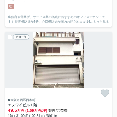
敷0
事務所や営業所、サービス業の拠点におすすめのオフィステナントで
す！ 長堀橋駅徒歩3分、心斎橋駅徒歩圏内の好立地☆ 約14...
もっと見る
店舗一部
大阪市西区西本町
エヌワイビル
１階
49.5
万円 (1.59万円/坪)
管理/共益費-
1階 / 31.09坪 (102.81㎡) /築61年