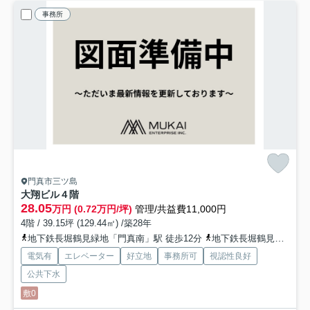
事務所
門真市三ツ島
大翔ビル
４階
28.05
万円 (0.72万円/坪)
管理/共益費11,000円
4階 / 39.15坪 (129.44㎡) /築28年
地下鉄長堀鶴見緑地「門真南」駅 徒歩12分
地下鉄長堀鶴見緑地「鶴見緑地」駅 徒歩29分
電気有
エレベーター
好立地
事務所可
視認性良好
公共下水
敷0