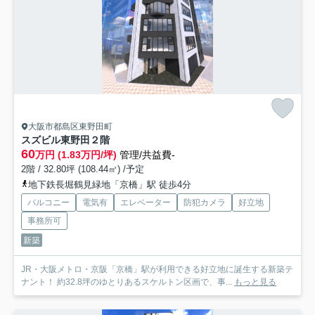
大阪市都島区東野田町
スズビル東野田
２階
60
万円 (1.83万円/坪)
管理/共益費-
2階 / 32.80坪 (108.44㎡) /予定
地下鉄長堀鶴見緑地「京橋」駅 徒歩4分
バルコニー
電気有
エレベーター
防犯カメラ
好立地
事務所可
新築
JR・大阪メトロ・京阪「京橋」駅が利用できる好立地に誕生する新築テ
ナント！ 約32.8坪のゆとりあるスケルトン区画で、事...
もっと見る