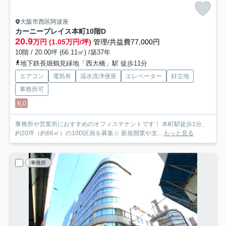
大阪市西区阿波座
カーニープレイス本町
10階D
20.9
万円 (1.05万円/坪)
管理/共益費77,000円
10階 / 20.00坪 (66.11㎡) /築37年
地下鉄長堀鶴見緑地「西大橋」駅 徒歩11分
エアコン
電気有
温水洗浄便座
エレベーター
好立地
事務所可
礼0
事務所や営業所におすすめのオフィステナントです！ 本町駅徒歩1分、
約20坪（約66㎡）の10D区画を募集☆ 新規開業や支...
もっと見る
事務所