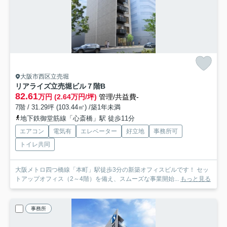
大阪市西区立売堀
リアライズ立売堀ビル
７階B
82.61
万円 (2.64万円/坪)
管理/共益費-
7階 / 31.29坪 (103.44㎡) /築1年未満
地下鉄御堂筋線「心斎橋」駅 徒歩11分
エアコン
電気有
エレベーター
好立地
事務所可
トイレ共同
大阪メトロ四つ橋線「本町」駅徒歩3分の新築オフィスビルです！ セッ
トアップオフィス（2～4階）を備え、スムーズな事業開始...
もっと見る
事務所