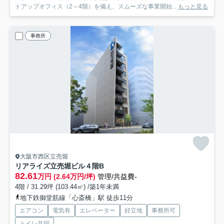
トアップオフィス（2～4階）を備え、スムーズな事業開始...
もっと見る
事務所
大阪市西区立売堀
リアライズ立売堀ビル
４階B
82.61
万円 (2.64万円/坪)
管理/共益費-
4階 / 31.29坪 (103.44㎡) /築1年未満
地下鉄御堂筋線「心斎橋」駅 徒歩11分
エアコン
電気有
エレベーター
好立地
事務所可
トイレ共同