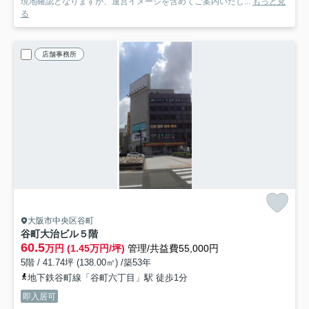
現地確認となりますが、運営イメージを含めてご案内いたし...
もっと見
る
店舗事務所
大阪市中央区谷町
谷町大治ビル
５階
60.5
万円 (1.45万円/坪)
管理/共益費55,000円
5階 / 41.74坪 (138.00㎡) /築53年
地下鉄谷町線「谷町六丁目」駅 徒歩1分
即入居可