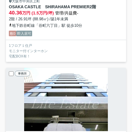
大阪市中央区上町
OSAKA CASTLE SHIRAHAMA PREMIER
2階
40.36
万円 (1.5万円/坪)
管理/共益費-
2階 / 26.91坪 (88.98㎡) /築1年未満
地下鉄谷町線「谷町六丁目」駅 徒歩10分
敷0
即入居可
1フロア１住戸
モニター付インターホン
宅配BOX有！
事務所