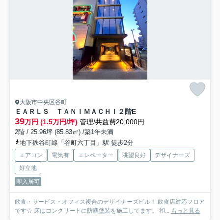
大阪市中央区谷町
ＥＡＲＬＳ ＴＡＮＩＭＡＣＨＩ
２階E
39
万円 (1.5万円/坪)
管理/共益費20,000円
2階 / 25.96坪 (85.83㎡) /築1年未満
地下鉄谷町線「谷町六丁目」駅 徒歩2分
エアコン
電気有
エレベーター
眺望良好
デザイナーズ
好立地
即入居可
飲食・サービス・オフィス複合のデザイナーズビル！ 飲食店対応フロア
です☆ 床はコンクリートに防塵塗装を施工してます。 和...
もっと見る