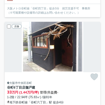
大阪メトロ谷町線「谷町四丁目」徒歩3分 就労支援不可 事務所
（※可能業種や設備等の詳細はお問い合わせください。）
店舗
大阪市中央区谷町
谷町6丁目店舗戸建
33
万円 (1.44万円/坪)
管理/共益費-
1-2階 / 22.94坪 (75.83㎡) /築81年
地下鉄谷町線「谷町六丁目」駅 徒歩4分