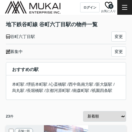
0
ログイン
お気に入り
地下鉄谷町線 谷町六丁目駅の物件一覧
谷町六丁目駅
変更
募集中
変更
おすすめの駅
本町駅
/
堺筋本町駅
/
心斎橋駅
/
西中島南方駅
/
新大阪駅
/
烏丸駅
/
長堀橋駅
/
京都河原町駅
/
南森町駅
/
祇園四条駅
23
件
店舗一部