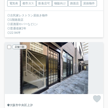
電気有
都市ガス
飲食店可
物販向け
路面店
居抜物件
◎古民家レストラン居抜き物件
◎1階路面店
◎居酒屋やバーなどに♪
◎普通借家2年
◎22.94坪
店舗一部
大阪市中央区上汐