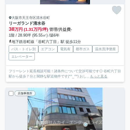
大阪市天王寺区清水谷町
リーガランド清水谷
38
万円 (1.31万円/坪)
管理/共益費-
1階 / 28.90坪 (95.55㎡) /築6年
地下鉄谷町線「谷町六丁目」駅 徒歩11分
バス・トイレ別
エアコン
電気有
都市ガス
温水洗浄便座
エレベーター
フリーレント延長相談可能！諸条件について交渉可能です◎ 谷町六丁目
駅から徒歩７分と閑静な駅近物件です(*^_^*) おし...
もっと見る
店舗事務所