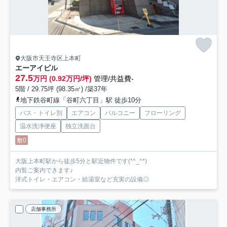
大阪市天王寺区上本町
エーアイビル
27.5
万円 (0.92万円/坪)
管理/共益費-
5階 / 29.75坪 (98.35㎡) /築37年
地下鉄谷町線「谷町六丁目」駅 徒歩10分
バス・トイレ別
エアコン
バルコニー
フローリング
温水洗浄便座
独立洗面台
敷0
大阪上本町駅から徒歩5分と駅近物件です(*^_^*)
内覧ご案内できます♪
洋式トイレ・エアコン・給湯室など充実の設備◎
店舗事務所