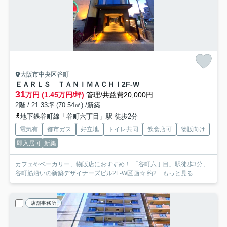
大阪市中央区谷町
ＥＡＲＬＳ ＴＡＮＩＭＡＣＨＩ
2F-W
31
万円 (1.45万円/坪)
管理/共益費20,000円
2階 / 21.33坪 (70.54㎡) /新築
地下鉄谷町線「谷町六丁目」駅 徒歩2分
電気有
都市ガス
好立地
トイレ共同
飲食店可
物販向け
即入居可
新築
カフェやベーカリー、物販店におすすめ！ 「谷町六丁目」駅徒歩3分、
谷町筋沿いの新築デザイナーズビル2F-W区画☆ 約2...
もっと見る
店舗事務所