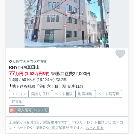
大阪市天王寺区空堀町
RHYTHM真田山
77
万円 (1.52万円/坪)
管理/共益費22,000円
1-4階 / 50.58坪 (167.24㎡) /築2年
地下鉄谷町線「谷町六丁目」駅 徒歩11分
エアコン
陽当り良好
ペット相談
耐震構造
ペット飼育可
好立地
敷0
即入居可
ペット可
玉造駅から徒歩3分と駅近物件です(*^_^*)フリーレント相談OK♪ エアコ
ン・ペットOK・楽器OKな貸店舗事務所です♪...
もっと見る