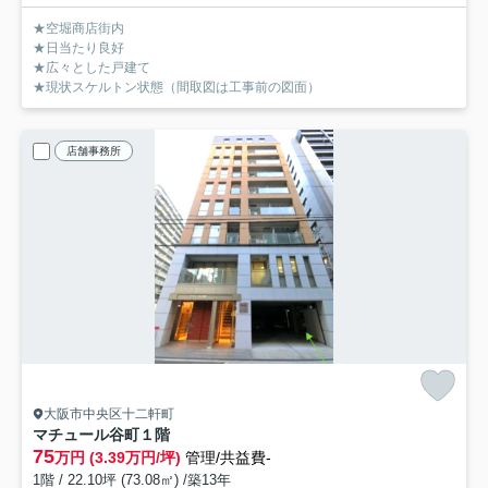
★空堀商店街内
★日当たり良好
★広々とした戸建て
★現状スケルトン状態（間取図は工事前の図面）
店舗事務所
大阪市中央区十二軒町
マチュール谷町
１階
75
万円 (3.39万円/坪)
管理/共益費-
1階 / 22.10坪 (73.08㎡) /築13年