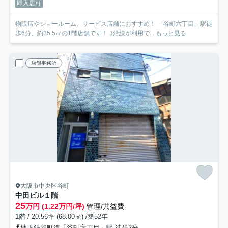
即入居可
物販店やショールーム、サービス店舗におすすめ！ 「谷町六丁目」駅徒
歩6分、約35.5㎡の1階店舗です！ 3沿線が利用で...
もっと見る
店舗事務所
大阪市中央区谷町
中田ビル
１階
25
万円 (1.22万円/坪)
管理/共益費-
1階 / 20.56坪 (68.00㎡) /築52年
地下鉄谷町線「谷町六丁目」駅 徒歩2分