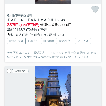
大阪市中央区谷町
ＥＡＲＬＳ ＴＡＮＩＭＡＣＨＩ
3F-W
33
万円 (1.55万円/坪)
管理/共益費22,000円
3階 / 21.33坪 (70.54㎡) /予定
地下鉄谷町線「谷町六丁目」駅 徒歩3分
陽当り良好
眺望良好
耐震構造
視認性良好
公共下水
★各区画 エアコン・照明器具・トイレ・シンク付き◎ ★見晴らしの良
いガラス張りです(*^^*) ★各種ご業種ご相談くださ...
もっと見る
店舗事務所