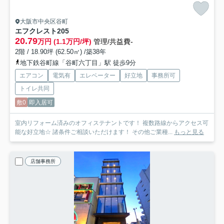
大阪市中央区谷町
エフクレスト
205
20.79
万円 (1.1万円/坪)
管理/共益費-
2階 / 18.90坪 (62.50㎡) /築38年
地下鉄谷町線「谷町六丁目」駅 徒歩9分
エアコン
電気有
エレベーター
好立地
事務所可
トイレ共同
敷0
即入居可
室内リフォーム済みのオフィステナントです！ 複数路線からアクセス可
能な好立地☆ 諸条件ご相談いただけます！ その他ご業種...
もっと見る
店舗事務所