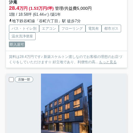
汐庵
28.4
万円 (1.53万円/坪)
管理/共益費5,000円
1階 / 18.58坪 (61.44㎡) /築1年
地下鉄谷町線「谷町六丁目」駅 徒歩7分
バス・トイレ別
エアコン
フローリング
電気有
都市ガス
温水洗浄便座
即入居可
賃料は28.4万円です♪ 新築スケルトン渡しなのでお客様の理想のお店づ
くりをしていただけます☆ 好立地であり、利便性の高...
もっと見る
店舗一部