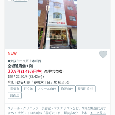
NEW
大阪市中央区上本町西
空堀通店舗
１階
33
万円 (1.49万円/坪)
管理/共益費-
1階 / 22.20坪 (73.42㎡) /-
地下鉄谷町線「谷町六丁目」駅 徒歩5分
電気有
好立地
スクール向け
物販向け
視認性良好
路面店
スクール・クリニック・美容室・エステサロンなど、来店型店舗におす
すめ！ 大阪メトロ谷町線「谷町六丁目」駅徒歩5分、上本...
もっと見る