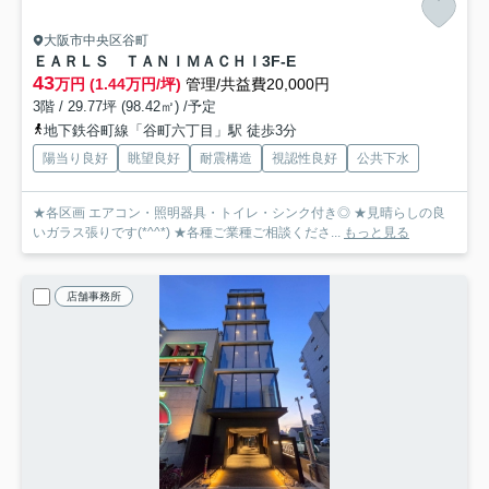
大阪市中央区谷町
ＥＡＲＬＳ ＴＡＮＩＭＡＣＨＩ
3F-E
43
万円 (1.44万円/坪)
管理/共益費20,000円
3階 / 29.77坪 (98.42㎡) /予定
地下鉄谷町線「谷町六丁目」駅 徒歩3分
陽当り良好
眺望良好
耐震構造
視認性良好
公共下水
★各区画 エアコン・照明器具・トイレ・シンク付き◎ ★見晴らしの良
いガラス張りです(*^^*) ★各種ご業種ご相談くださ...
もっと見る
店舗事務所