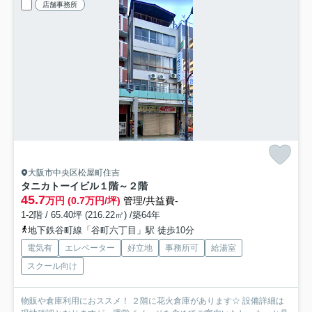
店舗事務所
大阪市中央区松屋町住吉
タニカトーイビル
１階～２階
45.7
万円 (0.7万円/坪)
管理/共益費-
1-2階 / 65.40坪 (216.22㎡) /築64年
地下鉄谷町線「谷町六丁目」駅 徒歩10分
電気有
エレベーター
好立地
事務所可
給湯室
スクール向け
物販や倉庫利用におススメ！ ２階に花火倉庫があります☆ 設備詳細は