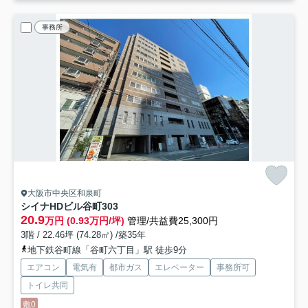
事務所
大阪市中央区和泉町
シイナHDビル谷町
303
20.9
万円 (0.93万円/坪)
管理/共益費25,300円
3階 / 22.46坪 (74.28㎡) /築35年
地下鉄谷町線「谷町六丁目」駅 徒歩9分
エアコン
電気有
都市ガス
エレベーター
事務所可
トイレ共同
敷0