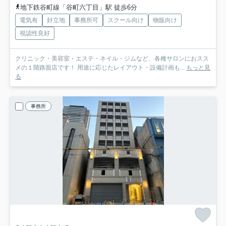
地下鉄谷町線「谷町六丁目」駅 徒歩6分
電気有
好立地
事務所可
スクール向け
物販向け
視認性良好
クリニック・美容室・エステ・ネイル・ジムなど、各種サロンにおスス
メの１階路面店です！ 用途に応じたレイアウト・設備計画も...
もっと見
る
事務所