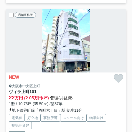
店舗事務所
NEW
大阪市中央区上町
ヴィラ上町
101
22
万円 (2.05万円/坪)
管理/共益費-
1階 / 10.73坪 (35.50㎡) /築37年
地下鉄谷町線「谷町六丁目」駅 徒歩11分
電気有
好立地
事務所可
スクール向け
物販向け
視認性良好