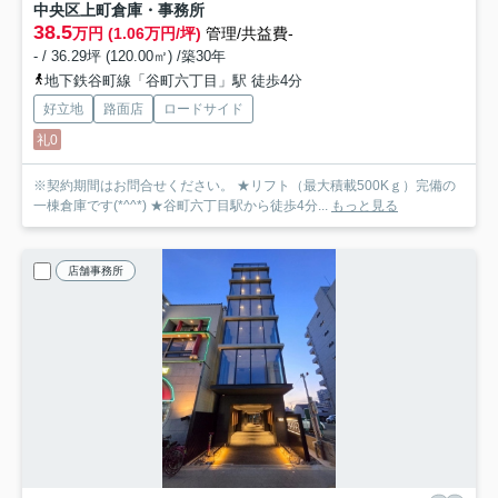
中央区上町倉庫・事務所
38.5
万円 (1.06万円/坪)
管理/共益費-
- / 36.29坪 (120.00㎡) /築30年
地下鉄谷町線「谷町六丁目」駅 徒歩4分
好立地
路面店
ロードサイド
礼0
※契約期間はお問合せください。 ★リフト（最大積載500Kｇ）完備の
一棟倉庫です(*^^*) ★谷町六丁目駅から徒歩4分...
もっと見る
店舗事務所