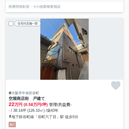
医療関係歓迎・その他業種要相談
住宅付店舗一部
大阪市中央区谷町
空堀商店街 戸建て
22
万円 (0.58万円/坪)
管理/共益費-
- / 38.14坪 (126.10㎡) /築43年
地下鉄谷町線「谷町六丁目」駅 徒歩5分
敷0