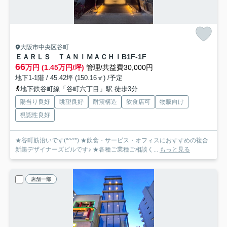
大阪市中央区谷町
ＥＡＲＬＳ ＴＡＮＩＭＡＣＨＩ
B1F-1F
66
万円 (1.45万円/坪)
管理/共益費30,000円
地下1-1階 / 45.42坪 (150.16㎡) /予定
地下鉄谷町線「谷町六丁目」駅 徒歩3分
陽当り良好
眺望良好
耐震構造
飲食店可
物販向け
視認性良好
★谷町筋沿いです(*^^*) ★飲食・サービス・オフィスにおすすめの複合
新築デザイナーズビルです♪ ★各種ご業種ご相談く...
もっと見る
店舗一部