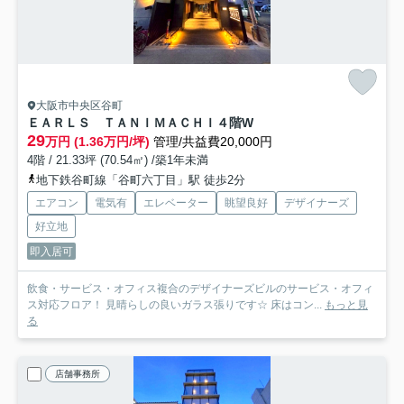
大阪市中央区谷町
ＥＡＲＬＳ ＴＡＮＩＭＡＣＨＩ
４階W
29
万円 (1.36万円/坪)
管理/共益費20,000円
4階 / 21.33坪 (70.54㎡) /築1年未満
地下鉄谷町線「谷町六丁目」駅 徒歩2分
エアコン
電気有
エレベーター
眺望良好
デザイナーズ
好立地
即入居可
飲食・サービス・オフィス複合のデザイナーズビルのサービス・オフィ
ス対応フロア！ 見晴らしの良いガラス張りです☆ 床はコン...
もっと見
る
店舗事務所