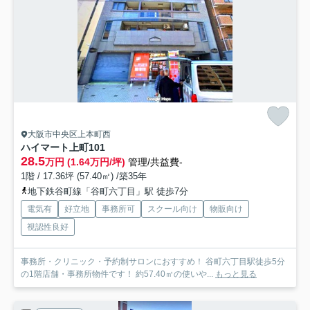
大阪市中央区上本町西
ハイマート上町
101
28.5
万円 (1.64万円/坪)
管理/共益費-
1階 / 17.36坪 (57.40㎡) /築35年
地下鉄谷町線「谷町六丁目」駅 徒歩7分
電気有
好立地
事務所可
スクール向け
物販向け
視認性良好
事務所・クリニック・予約制サロンにおすすめ！ 谷町六丁目駅徒歩5分
の1階店舗・事務所物件です！ 約57.40㎡の使いや...
もっと見る