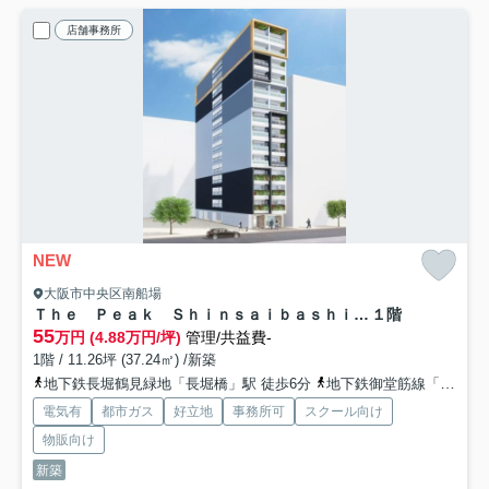
店舗事務所
NEW
大阪市中央区南船場
Ｔｈｅ Ｐｅａｋ Ｓｈｉｎｓａｉｂａｓｈｉ Ｊｅｗｅｌ
１階
55
万円 (4.88万円/坪)
管理/共益費-
1階 / 11.26坪 (37.24㎡) /新築
地下鉄長堀鶴見緑地「長堀橋」駅 徒歩6分
地下鉄御堂筋線「心斎橋」駅 徒歩8分
電気有
都市ガス
好立地
事務所可
スクール向け
物販向け
新築