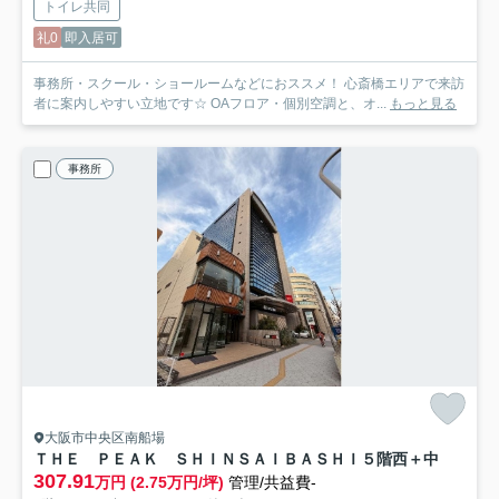
トイレ共同
礼0
即入居可
事務所・スクール・ショールームなどにおススメ！ 心斎橋エリアで来訪
者に案内しやすい立地です☆ OAフロア・個別空調と、オ...
もっと見る
事務所
大阪市中央区南船場
ＴＨＥ ＰＥＡＫ ＳＨＩＮＳＡＩＢＡＳＨＩ
５階西＋中
307.91
万円 (2.75万円/坪)
管理/共益費-