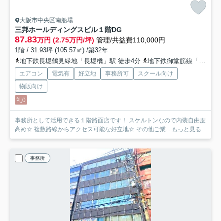
大阪市中央区南船場
三邦ホールディングスビル
１階DG
87.83
万円 (2.75万円/坪)
管理/共益費110,000円
1階 / 31.93坪 (105.57㎡) /築32年
地下鉄長堀鶴見緑地「長堀橋」駅 徒歩4分
地下鉄御堂筋線「心斎橋」駅 徒歩7分
エアコン
電気有
好立地
事務所可
スクール向け
物販向け
礼0
事務所として活用できる１階路面店です！ スケルトンなので内装自由度
高め☆ 複数路線からアクセス可能な好立地☆ その他ご業...
もっと見る
事務所