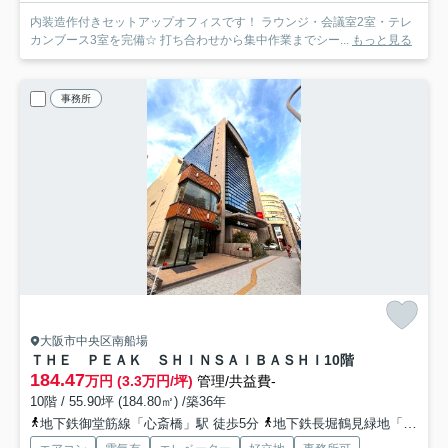
内装造作付きセットアップオフィスです！ ラウンジ・会議室2室・テレ
カンブース3室を完備☆ 打ち合わせから集中作業までシー...
もっと見る
事務所
大阪市中央区南船場
ＴＨＥ ＰＥＡＫ ＳＨＩＮＳＡＩＢＡＳＨＩ
10階
184.47
万円 (3.3万円/坪)
管理/共益費-
10階 / 55.90坪 (184.80㎡) /築36年
地下鉄御堂筋線「心斎橋」駅 徒歩5分
地下鉄長堀鶴見緑地「長堀橋」駅 徒歩6分