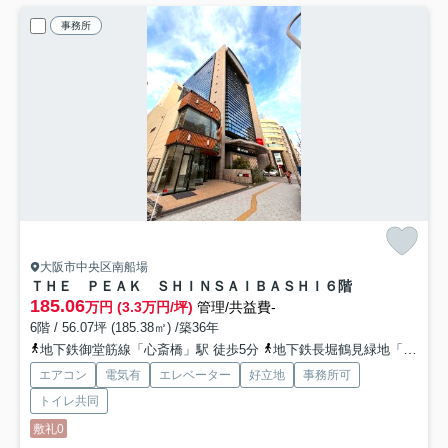
事務所
大阪市中央区南船場
ＴＨＥ ＰＥＡＫ ＳＨＩＮＳＡＩＢＡＳＨＩ
６階
185.06
万円 (3.3万円/坪)
管理/共益費-
6階 / 56.07坪 (185.38㎡) /築36年
地下鉄御堂筋線「心斎橋」駅 徒歩5分
地下鉄長堀鶴見緑地「長堀橋」駅 徒歩6分
エアコン
電気有
エレベーター
好立地
事務所可
トイレ共同
敷礼0