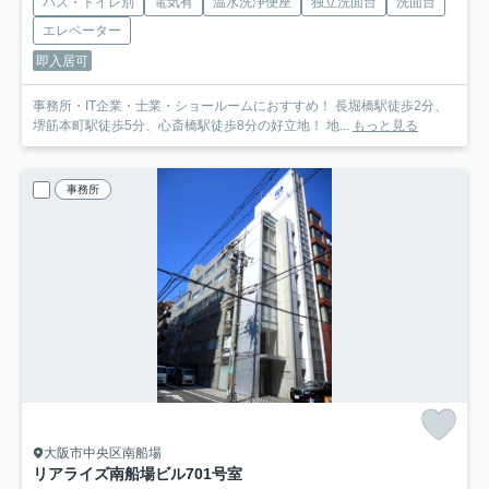
バス・トイレ別
電気有
温水洗浄便座
独立洗面台
洗面台
エレベーター
即入居可
事務所・IT企業・士業・ショールームにおすすめ！ 長堀橋駅徒歩2分、
堺筋本町駅徒歩5分、心斎橋駅徒歩8分の好立地！ 地...
もっと見る
事務所
大阪市中央区南船場
リアライズ南船場ビル
701号室