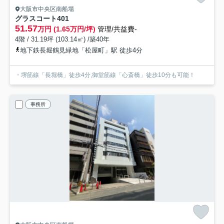
大阪市中央区南船場
グラスコート
401
51.57
万円 (1.65万円/坪)
管理/共益費-
4階 / 31.19坪 (103.14㎡) /築40年
地下鉄長堀鶴見緑地「松屋町」駅 徒歩4分
・堺筋線「長堀橋」徒歩4分,御堂筋線「心斎橋」徒歩10分も可能！
事務所