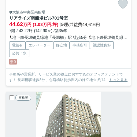
大阪市中央区南船場
リアライズ南船場ビル
701号室
44.62
万円 (1.03万円/坪)
管理/共益費44,616円
7階 / 43.22坪 (142.90㎡) /築35年
地下鉄長堀鶴見緑地「長堀橋」駅 徒歩5分
地下鉄長堀鶴見緑地「松屋町」駅 徒歩9分
電気有
エレベーター
好立地
事務所可
視認性良好
公共下水
敷0
事務所や営業所、サービス業の拠点におすすめのオフィステナントで
す！ 長堀橋駅徒歩3分、心斎橋駅徒歩圏内の好立地☆ 約14...
もっと見る
事務所