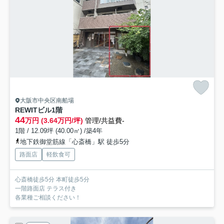
大阪市中央区南船場
REWITビル
1階
44
万円 (3.64万円/坪)
管理/共益費-
1階 / 12.09坪 (40.00㎡) /築4年
地下鉄御堂筋線「心斎橋」駅 徒歩5分
路面店
軽飲食可
心斎橋徒歩5分 本町徒歩5分
一階路面店 テラス付き
各業種ご相談ください！