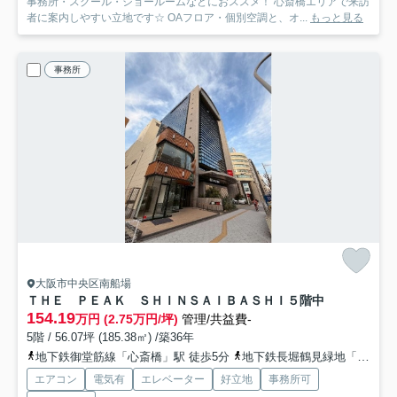
事務所・スクール・ショールームなどにおススメ！ 心斎橋エリアで来訪
者に案内しやすい立地です☆ OAフロア・個別空調と、オ...
もっと見る
事務所
大阪市中央区南船場
ＴＨＥ ＰＥＡＫ ＳＨＩＮＳＡＩＢＡＳＨＩ
５階中
154.19
万円 (2.75万円/坪)
管理/共益費-
5階 / 56.07坪 (185.38㎡) /築36年
地下鉄御堂筋線「心斎橋」駅 徒歩5分
地下鉄長堀鶴見緑地「長堀橋」駅 徒歩6分
エアコン
電気有
エレベーター
好立地
事務所可