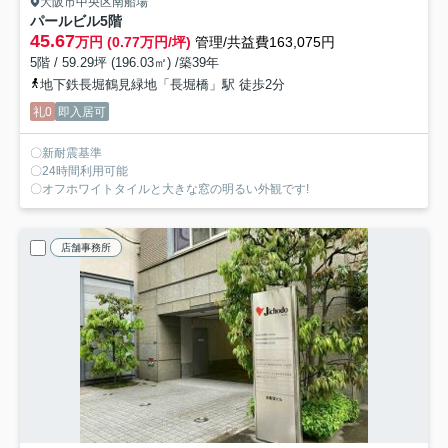
大阪市中央区南船場
パールビル
5階
45.67
万円 (0.77万円/坪)
管理/共益費163,075円
5階 / 59.29坪 (196.03㎡) /築39年
地下鉄長堀鶴見緑地「長堀橋」駅 徒歩2分
礼0
即入居可
〇新耐震基準
〇24時間利用可能
〇オフホワイトタイルと大きな窓の明るい外観です!
店舗事務所