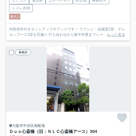
エアコン
電気有
エレベーター
好立地
事務所可
トイレ共同
敷礼0
内装造作付きセットアップオフィスです！ ラウンジ・会議室2室・テレ
カンブース3室を完備☆ 打ち合わせから集中作業までシー...
もっと見る
事務所
大阪市中央区南船場
Ｄｕｏ心斎橋（旧：ＮＬＣ心斎橋アース）
304