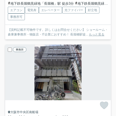
地下鉄長堀鶴見緑地「長堀橋」駅 徒歩3分
地下鉄長堀鶴見緑地「松屋町」駅 徒歩7分
エアコン
電気有
エレベーター
光ファイバー
好立地
事務所可
【賃料記載不可物件です。詳しくはお問合せください】 ショールーム・
倉庫兼事務所・物販店・IT企業におすすめ！ 長堀橋駅徒...
もっと見る
事務所
大阪市中央区南船場