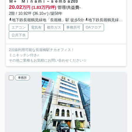
Ｍ＋ Ｍｉｎａｍｉ－ｓｅｍｂａ
203
20.02
万円 (1.83万円/坪)
管理/共益費-
2階 / 10.92坪 (36.10㎡) /築58年
地下鉄長堀鶴見緑地「長堀橋」駅 徒歩5分
地下鉄長堀鶴見緑地「松屋町」駅 徒歩8分
エアコン
電気有
都市ガス
事務所可
OAフロア
公共下水
2沿線利用可能な長堀橋駅チカオフィス！
ミニキッチン付き♪
その他ご業種もお気軽にお問い合わせください☆
事務所