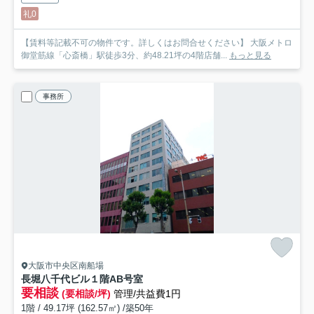
礼0
【賃料等記載不可の物件です。詳しくはお問合せください】 大阪メトロ
御堂筋線「心斎橋」駅徒歩3分、約48.21坪の4階店舗...
もっと見る
事務所
大阪市中央区南船場
長堀八千代ビル
１階AB号室
要相談
(要相談/坪)
管理/共益費1円
1階 / 49.17坪 (162.57㎡) /築50年