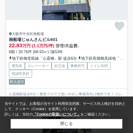
大阪市中央区南船場
南船場じゅんさんビル
601
22.83
万円 (1.1万円/坪)
管理/共益費-
6階 / 20.76坪 (68.63㎡) /築53年
地下鉄御堂筋線「心斎橋」駅 徒歩6分
地下鉄長堀鶴見緑地「長堀橋」駅 徒歩10分
電気有
エレベーター
好立地
事務所可
トイレ共同
視認性良好
即入居可
心斎橋駅徒歩6分！整形フロアで使いやすい事務所向け物件です！ エレ
ベーター・給湯設備を備えており、初期のレイアウト検討も...
もっと見
当サイトでは、お客様の当サイト利用状況把握、サービス向上検討を目的と
る
して、クッキー（Cookie）を使用しています。
詳しくは、当社の
「Cookieの取扱いについて」
をご確認ください。
店舗一部
閉じる