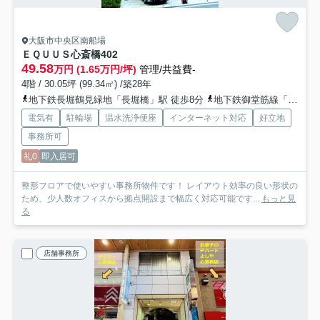
大阪市中央区南船場
ＥＱＵＵＳ心斎橋
402
49.58
万円 (1.65万円/坪)
管理/共益費-
4階 / 30.05坪 (99.34㎡) /築28年
地下鉄長堀鶴見緑地「長堀橋」駅 徒歩8分
地下鉄御堂筋線「心斎橋」駅 徒歩8分
電気有
駐輪場
温水洗浄便座
インターネット対応
好立地
事務所可
礼0
即入居可
整形フロアで使いやすい事務所物件です！ レイアウト効率の良い形状の
ため、少人数オフィスから拠点開設まで幅広く対応可能です...
もっと見
る
店舗事務所