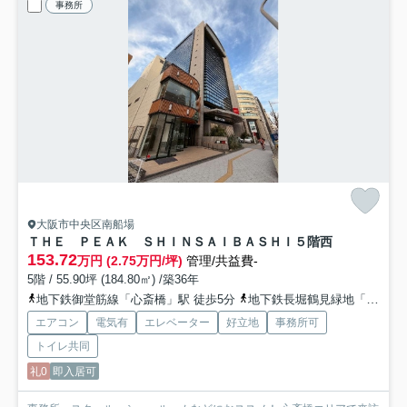
事務所
大阪市中央区南船場
ＴＨＥ ＰＥＡＫ ＳＨＩＮＳＡＩＢＡＳＨＩ
５階西
153.72
万円 (2.75万円/坪)
管理/共益費-
5階 / 55.90坪 (184.80㎡) /築36年
地下鉄御堂筋線「心斎橋」駅 徒歩5分
地下鉄長堀鶴見緑地「長堀橋」駅 徒歩6分
エアコン
電気有
エレベーター
好立地
事務所可
トイレ共同
礼0
即入居可