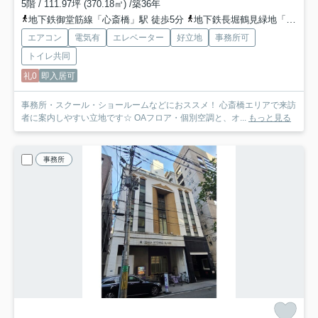
5階 / 111.97坪 (370.18㎡) /築36年
地下鉄御堂筋線「心斎橋」駅 徒歩5分
地下鉄長堀鶴見緑地「長堀橋」駅 徒歩6分
エアコン
電気有
エレベーター
好立地
事務所可
トイレ共同
礼0
即入居可
事務所・スクール・ショールームなどにおススメ！ 心斎橋エリアで来訪
者に案内しやすい立地です☆ OAフロア・個別空調と、オ...
もっと見る
事務所