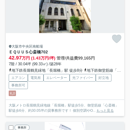
大阪市中央区南船場
ＥＱＵＵＳ心斎橋
702
42.97
万円 (1.43万円/坪)
管理/共益費99,165円
7階 / 30.04坪 (99.33㎡) /築28年
地下鉄長堀鶴見緑地「長堀橋」駅 徒歩8分
地下鉄御堂筋線「心斎橋」駅 徒歩8分
エアコン
電気有
エレベーター
光ファイバー
好立地
事務所可
礼0
大阪メトロ長堀鶴見緑地線「長堀橋」駅徒歩5分、御堂筋線「心斎橋」
駅徒歩6分、約30.05坪の貸事務所です！ 個別空調やO...
もっと見る
事務所