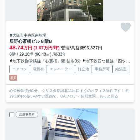
大阪市中央区南船場
辰野心斎橋ビル
８階B
48.74
万円 (1.67万円/坪)
管理/共益費96,327円
8階 / 29.18坪 (96.48㎡) /築33年
地下鉄御堂筋線「心斎橋」駅 徒歩3分
地下鉄四つ橋線「四ツ橋」駅 徒歩5分
エアコン
電気有
エレベーター
好立地
事務所可
給湯室
礼0
心斎橋駅徒歩1分、クリスタ長堀北11出口すぐのオフィス物件です！ 約
29.19坪の使いやすい区画で、OAフロア・個別空調...
もっと見る
店舗事務所