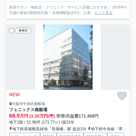
美容サロン・物販店・クリニック・サービス店舗におすすめ！ 2026年4
月築の新築1階路面店舗！ 長堀橋駅徒歩5分、心斎...
もっと見る
事務所
NEW
大阪市中央区南船場
フェニックス南船場
68.5
万円 (1.32万円/坪)
管理/共益費171,468円
地下1階 / 51.96坪 (171.77㎡) /築31年
地下鉄長堀鶴見緑地「長堀橋」駅 徒歩2分
地下鉄中央線「堺筋本町」駅 徒歩6分