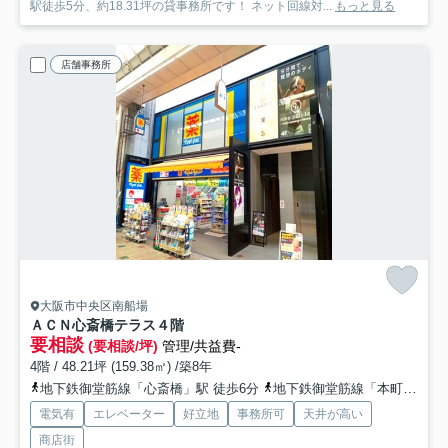
駅徒歩5分、約18.31坪の貸事務所です！ ネット回線対...
もっと見る
店舗事務所
大阪市中央区南船場
ＡＣＮ心斎橋テラス
４階
要相談
(要相談/坪)
管理/共益費-
4階 / 48.21坪 (159.38㎡) /築8年
地下鉄御堂筋線「心斎橋」駅 徒歩6分
地下鉄御堂筋線「本町」駅 徒歩9分
電気有
エレベーター
好立地
事務所可
天井が高い
商店街