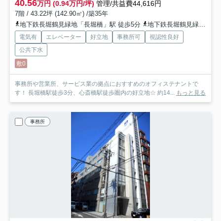
40.56
万円 (0.94万円/坪)
管理/共益費44,616円
7階 / 43.22坪 (142.90㎡) /築35年
地下鉄長堀鶴見緑地「長堀橋」駅 徒歩5分
地下鉄長堀鶴見緑地「松屋町」駅 徒歩9分
電気有
エレベーター
好立地
事務所可
視認性良好
公共下水
敷0
事務所や営業所、サービス業の拠点におすすめのオフィステナントで
す！ 長堀橋駅徒歩3分、心斎橋駅徒歩圏内の好立地☆ 約14...
もっと見る
事務所