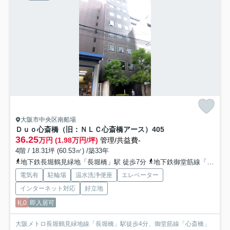
大阪市中央区南船場
Ｄｕｏ心斎橋（旧：ＮＬＣ心斎橋アース）
405
36.25
万円 (1.98万円/坪)
管理/共益費-
4階 / 18.31坪 (60.53㎡) /築33年
地下鉄長堀鶴見緑地「長堀橋」駅 徒歩7分
地下鉄御堂筋線「心斎橋」駅 徒歩8分
電気有
駐輪場
温水洗浄便座
エレベーター
インターネット対応
好立地
礼0
即入居可
大阪メトロ長堀鶴見緑地線「長堀橋」駅徒歩4分、御堂筋線「心斎橋」