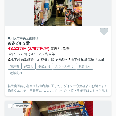
大阪市中央区南船場
彼谷ビル
３階
43.23
万円 (2.75万円/坪)
管理/共益費-
3階 / 15.70坪 (51.92㎡) /築37年
地下鉄御堂筋線「心斎橋」駅 徒歩5分
地下鉄御堂筋線「本町」駅 徒歩9分
電気有
好立地
事務所可
スクール向け
飲食店可
物販向け
軽飲食可能な心斎橋筋商店街に面した、ダイソー心斎橋店のお隣です！
物販やエステ・事務所にもおススメです☆ 内装・設備等は...
もっと見る
店舗事務所