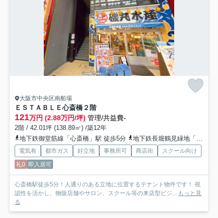
大阪市中央区南船場
ＥＳＴＡＢＬＥ心斎橋
２階
121
万円 (2.88万円/坪)
管理/共益費-
2階 / 42.01坪 (138.89㎡) /築12年
地下鉄御堂筋線「心斎橋」駅 徒歩5分
地下鉄長堀鶴見緑地「長堀橋」駅 徒歩10分
電気有
都市ガス
好立地
事務所可
商店街
スクール向け
礼0
即入居可
心斎橋駅徒歩5分！人通りのある立地に位置するテナント物件です！ 視
認性を活かし、物販店舗やサロン、スクール等の来店型ビジ...
もっと見
る