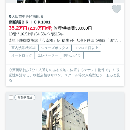
大阪市中央区南船場
南船場ＢＲＩＣＫ
1001
35.2
万円 (2.13万円/坪)
管理/共益費33,000円
10階 / 16.51坪 (54.58㎡) /築15年
地下鉄御堂筋線「心斎橋」駅 徒歩7分
地下鉄四つ橋線「四ツ橋」駅 徒歩7分
室内洗濯機置場
シューズボックス
コンロ２口以上
オートロック
エレベーター
防犯カメラ
心斎橋駅徒歩7分！人通りのある立地に位置するテナント物件です！ 視
認性を活かし、物販店舗やサロン、スクール等の来店型ビジ...
もっと見
る
店舗事務所