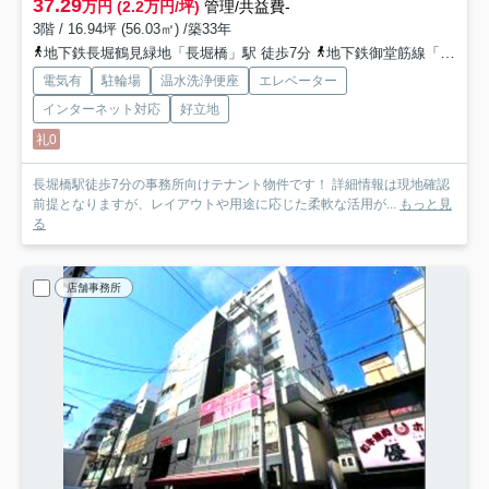
37.29
万円 (2.2万円/坪)
管理/共益費-
3階 / 16.94坪 (56.03㎡) /築33年
地下鉄長堀鶴見緑地「長堀橋」駅 徒歩7分
地下鉄御堂筋線「心斎橋」駅 徒歩8分
電気有
駐輪場
温水洗浄便座
エレベーター
インターネット対応
好立地
礼0
長堀橋駅徒歩7分の事務所向けテナント物件です！ 詳細情報は現地確認
前提となりますが、レイアウトや用途に応じた柔軟な活用が...
もっと見
る
店舗事務所