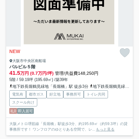
NEW
大阪市中央区南船場
パルビル
５階
41.5
万円 (0.7万円/坪)
管理/共益費148,250円
5階 / 59.19坪 (195.69㎡) /築39年
地下鉄長堀鶴見緑地「長堀橋」駅 徒歩3分
地下鉄長堀鶴見緑地「松屋町」駅 徒歩9分
電気有
都市ガス
好立地
事務所可
トイレ共同
スクール向け
礼0
即入居可
大阪メトロ堺筋線「長堀橋」駅徒歩3分、約195.69㎡（約59.3坪）の貸
事務所です！ ワンフロアのゆとりある空間で、レ...
もっと見る