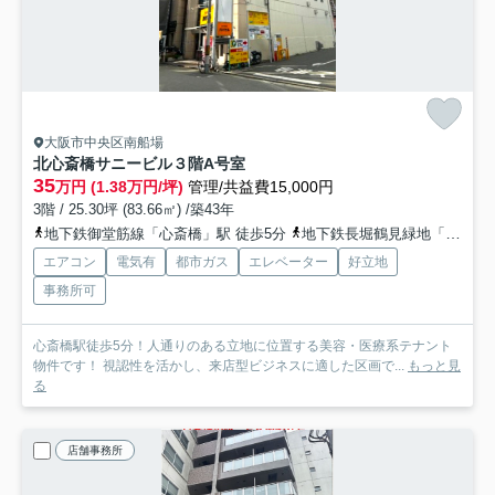
大阪市中央区南船場
北心斎橋サニービル
３階A号室
35
万円 (1.38万円/坪)
管理/共益費15,000円
3階 / 25.30坪 (83.66㎡) /築43年
地下鉄御堂筋線「心斎橋」駅 徒歩5分
地下鉄長堀鶴見緑地「長堀橋」駅 徒歩9分
エアコン
電気有
都市ガス
エレベーター
好立地
事務所可
心斎橋駅徒歩5分！人通りのある立地に位置する美容・医療系テナント
物件です！ 視認性を活かし、来店型ビジネスに適した区画で...
もっと見
る
店舗事務所