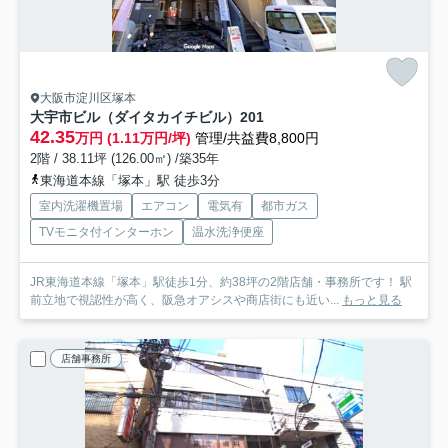
大阪市淀川区塚本
大宇市ビル（ダイタカイチビル）
201
42.35
万円 (1.11万円/坪)
管理/共益費8,800円
2階 / 38.11坪 (126.00㎡) /築35年
東海道本線「塚本」駅 徒歩3分
室内洗濯機置場
エアコン
電気有
都市ガス
TVモニタ付インターホン
温水洗浄便座
JR東海道本線「塚本」駅徒歩1分、約38坪の2階店舗・事務所です！ 駅
前立地で視認性が高く、阪急オアシスや商店街にも近い...
もっと見る
店舗事務所