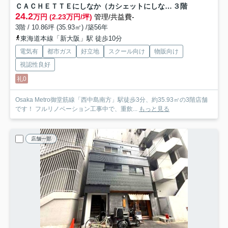
ＣＡＣＨＥＴＴＥにしなか（カシェットにしなか）
３階
24.2
万円 (2.23万円/坪)
管理/共益費-
3階 / 10.86坪 (35.93㎡) /築56年
東海道本線「新大阪」駅 徒歩10分
電気有
都市ガス
好立地
スクール向け
物販向け
視認性良好
礼0
Osaka Metro御堂筋線「西中島南方」駅徒歩3分、約35.93㎡の3階店舗
です！ フルリノベーション工事中で、重飲...
もっと見る
店舗一部