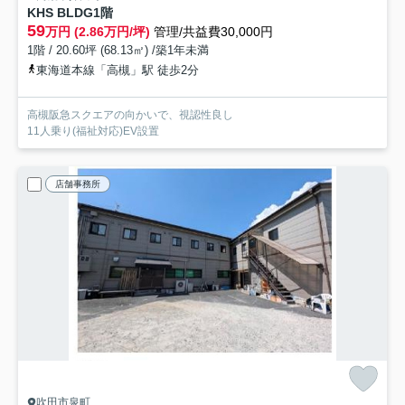
KHS BLDG
1階
59
万円 (2.86万円/坪)
管理/共益費30,000円
1階 / 20.60坪 (68.13㎡) /築1年未満
東海道本線「高槻」駅 徒歩2分
高槻阪急スクエアの向かいで、視認性良し
11人乗り(福祉対応)EV設置
店舗事務所
吹田市泉町