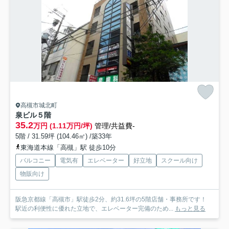
高槻市城北町
泉ビル
５階
35.2
万円 (1.11万円/坪)
管理/共益費-
5階 / 31.59坪 (104.46㎡) /築33年
東海道本線「高槻」駅 徒歩10分
バルコニー
電気有
エレベーター
好立地
スクール向け
物販向け
阪急京都線「高槻市」駅徒歩2分、約31.6坪の5階店舗・事務所です！
駅近の利便性に優れた立地で、エレベーター完備のため...
もっと見る