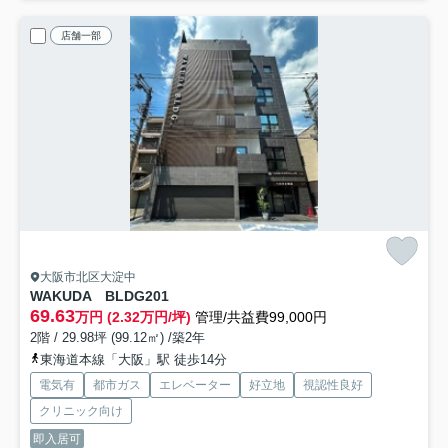
店舗一部
大阪市北区大淀中
WAKUDA BLDG
201
69.63
万円 (2.32万円/坪)
管理/共益費99,000円
2階 / 29.98坪 (99.12㎡) /築2年
東海道本線「大阪」駅 徒歩14分
電気有
都市ガス
エレベーター
好立地
視認性良好
クリニック向け
即入居可