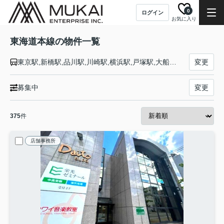
0
ログイン
お気に入り
東海道本線の物件一覧
東京駅,新橋駅,品川駅,川崎駅,横浜駅,戸塚駅,大船駅,藤沢駅,辻堂駅,茅ケ崎駅,平塚駅,大磯駅,二宮駅,国府津駅,鴨宮駅,小田原駅,早川駅,根府川駅,真鶴駅,湯河原駅,熱海駅,函南駅,三島駅,沼津駅,片浜駅,原駅,東田子の浦駅,吉原駅,富士駅,富士川駅,新蒲原駅,蒲原駅,由比駅,興津駅,清水駅,草薙駅,東静岡駅,静岡駅,安倍川駅,用宗駅,焼津駅,西焼津駅,藤枝駅,六合駅,島田駅,金谷駅,菊川駅,掛川駅,愛野駅,袋井駅,御厨駅,磐田駅,豊田町駅,天竜川駅,浜松駅,高塚駅,舞阪駅,弁天島駅,新居町駅,鷲津駅,新所原駅,二川駅,豊橋駅,西小坂井駅,愛知御津駅,三河大塚駅,三河三谷駅,蒲郡駅,三河塩津駅,三ケ根駅,幸田駅,相見駅,岡崎駅,西岡崎駅,安城駅,三河安城駅,東刈谷駅,野田新町駅,刈谷駅,逢妻駅,大府駅,共和駅,南大高駅,大高駅,笠寺駅,熱田駅,金山駅,尾頭橋駅,名古屋駅,枇杷島駅,清洲駅,稲沢駅,尾張一宮駅,木曽川駅,岐阜駅,西岐阜駅,穂積駅,大垣駅,荒尾駅,美濃赤坂駅,垂井駅,関ケ原駅,柏原駅,近江長岡駅,醒ケ井駅,米原駅,彦根駅,南彦根駅,河瀬駅,稲枝駅,能登川駅,安土駅,近江八幡駅,篠原駅,野洲駅,守山駅,栗東駅,草津駅,南草津駅,瀬田駅,石山駅,膳所駅,大津駅,山科駅,京都駅,西大路駅,桂川駅,向日町駅,長岡京駅,山崎駅,島本駅,高槻駅,摂津富田駅,ＪＲ総持寺駅,茨木駅,千里丘駅,岸辺駅,吹田駅,東淀川駅,新大阪駅,大阪駅,塚本駅,尼崎駅,立花駅,甲子園口駅,西宮駅,さくら夙川駅,芦屋駅,甲南山手駅,摂津本山駅,住吉駅,六甲道駅,摩耶駅,灘駅,三ノ宮駅,元町駅,神戸駅
変更
募集中
変更
375
件
店舗事務所