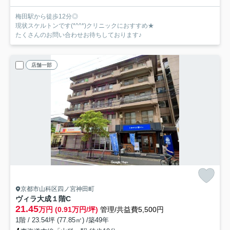
梅田駅から徒歩12分◎
現状スケルトンです(*^^*)クリニックにおすすめ★
たくさんのお問い合わせお待ちしております♪
店舗一部
京都市山科区四ノ宮神田町
ヴィラ大成
１階C
21.45
万円 (0.91万円/坪)
管理/共益費5,500円
1階 / 23.54坪 (77.85㎡) /築49年