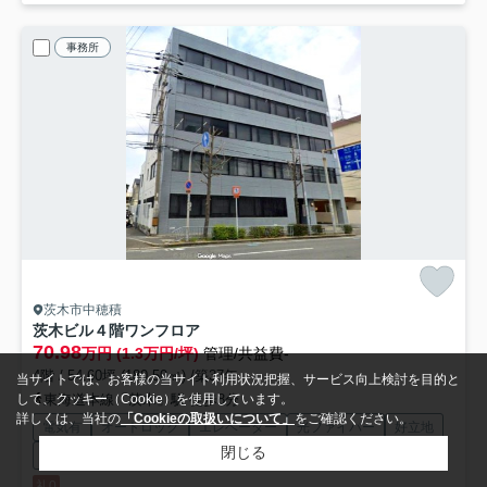
事務所
茨木市中穂積
茨木ビル
４階ワンフロア
70.98
万円 (1.3万円/坪)
管理/共益費-
4階 / 54.60坪 (180.50㎡) /築37年
当サイトでは、お客様の当サイト利用状況把握、サービス向上検討を目的と
東海道本線「茨木」駅 徒歩8分
して、クッキー（Cookie）を使用しています。
詳しくは、当社の
「Cookieの取扱いについて」
をご確認ください。
電気有
オートロック
エレベーター
光ファイバー
好立地
閉じる
事務所可
礼0