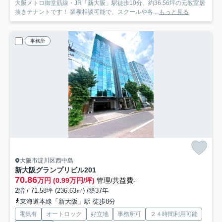
大阪メトロ御堂筋線・JR「新大阪」駅徒歩10分、約36.56坪の元教室居
抜きテナントです！ 業種相談可能で、スクールや各...
もっと見る
事務所
大阪市淀川区西中島
新大阪グランプリビル
201
70.86
万円 (0.99万円/坪)
管理/共益費-
2階 / 71.58坪 (236.63㎡) /築37年
東海道本線「新大阪」駅 徒歩8分
電気有
オートロック
好立地
事務所可
２４時間利用可能