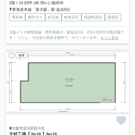
1階 / 14.03坪 (46.39㎡) /築45年
東海道本線「新大阪」駅 徒歩8分
電気有
都市ガス
好立地
飲食店可
視認性良好
路面店
大阪メトロ御堂筋線「西中島南方」駅徒歩5分、約14.03坪の1階店舗で
す！ うどん・そば店の居抜き物件で、カウンターを中...
もっと見る
倉庫
大阪市淀川区田川北
北村工場【 №16 】
No16