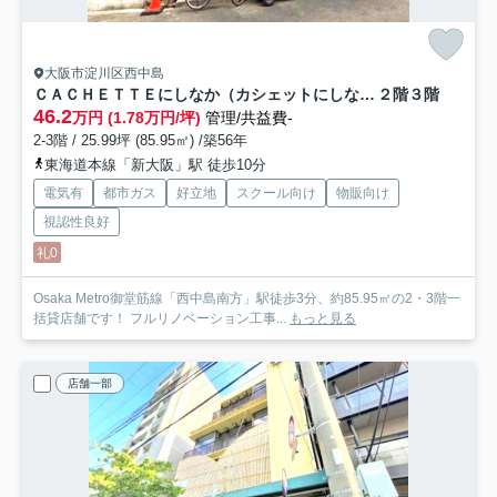
大阪市淀川区西中島
ＣＡＣＨＥＴＴＥにしなか（カシェットにしなか）
２階３階
46.2
万円 (1.78万円/坪)
管理/共益費-
2-3階 / 25.99坪 (85.95㎡) /築56年
東海道本線「新大阪」駅 徒歩10分
電気有
都市ガス
好立地
スクール向け
物販向け
視認性良好
礼0
Osaka Metro御堂筋線「西中島南方」駅徒歩3分、約85.95㎡の2・3階一
括貸店舗です！ フルリノベーション工事...
もっと見る
店舗一部