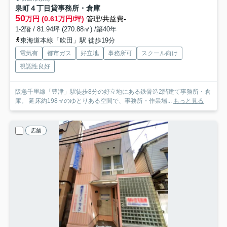
泉町４丁目貸事務所・倉庫
50
万円 (0.61万円/坪)
管理/共益費-
1-2階 / 81.94坪 (270.88㎡) /築40年
東海道本線「吹田」駅 徒歩19分
電気有
都市ガス
好立地
事務所可
スクール向け
視認性良好
阪急千里線「豊津」駅徒歩8分の好立地にある鉄骨造2階建て事務所・倉
庫。 延床約198㎡のゆとりある空間で、事務所・作業場...
もっと見る
店舗