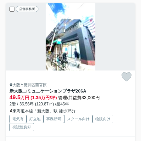
店舗事務所
大阪市淀川区西宮原
新大阪コミュニケーションプラザ
206A
49.5
万円 (1.35万円/坪)
管理/共益費33,000円
2階 / 36.56坪 (120.87㎡) /築46年
東海道本線「新大阪」駅 徒歩15分
電気有
好立地
事務所可
スクール向け
物販向け
視認性良好