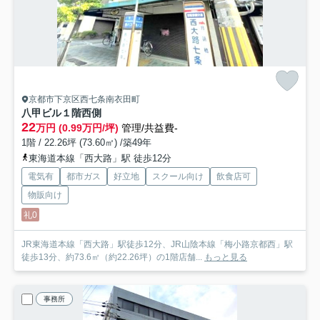
京都市下京区西七条南衣田町
八甲ビル
１階西側
22
万円 (0.99万円/坪)
管理/共益費-
1階 / 22.26坪 (73.60㎡) /築49年
東海道本線「西大路」駅 徒歩12分
電気有
都市ガス
好立地
スクール向け
飲食店可
物販向け
礼0
JR東海道本線「西大路」駅徒歩12分、JR山陰本線「梅小路京都西」駅
徒歩13分、約73.6㎡（約22.26坪）の1階店舗...
もっと見る
事務所