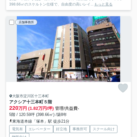
398.66㎡のスケルトン仕様で、自由度の高いレイ...
もっと見る
店舗事務所
大阪市淀川区十三本町
アクシア十三本町
５階
220
万円 (1.82万円/坪)
管理/共益費-
5階 / 120.59坪 (398.66㎡) /築8年
東海道本線「塚本」駅 徒歩21分
電気有
エレベーター
好立地
事務所可
スクール向け
物販向け