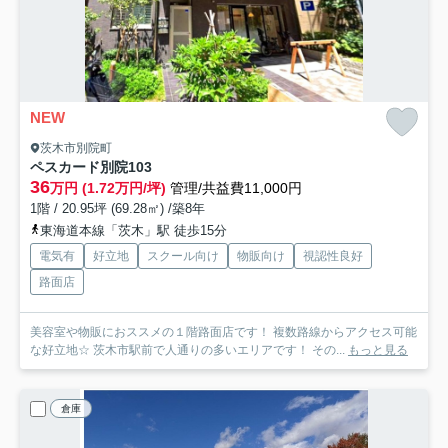
NEW
茨木市別院町
ペスカード別院
103
36
万円 (1.72万円/坪)
管理/共益費11,000円
1階 / 20.95坪 (69.28㎡) /築8年
東海道本線「茨木」駅 徒歩15分
電気有
好立地
スクール向け
物販向け
視認性良好
路面店
美容室や物販におススメの１階路面店です！ 複数路線からアクセス可能
な好立地☆ 茨木市駅前で人通りの多いエリアです！ その...
もっと見る
倉庫