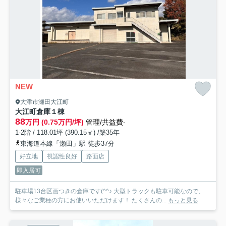
NEW
大津市瀬田大江町
大江町倉庫
１棟
88
万円 (0.75万円/坪)
管理/共益費-
1-2階 / 118.01坪 (390.15㎡) /築35年
東海道本線「瀬田」駅 徒歩37分
好立地
視認性良好
路面店
即入居可
駐車場13台区画つきの倉庫です(^^♪ 大型トラックも駐車可能なので、
様々なご業種の方にお使いいただけます！ たくさんの...
もっと見る