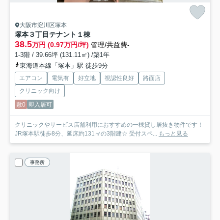
大阪市淀川区塚本
塚本３丁目テナント
１棟
38.5
万円 (0.97万円/坪)
管理/共益費-
1-3階 / 39.66坪 (131.11㎡) /築1年
東海道本線「塚本」駅 徒歩9分
エアコン
電気有
好立地
視認性良好
路面店
クリニック向け
敷0
即入居可
クリニックやサービス店舗利用におすすめの一棟貸し居抜き物件です！
JR塚本駅徒歩8分、延床約131㎡の3階建☆ 受付スペ...
もっと見る
事務所