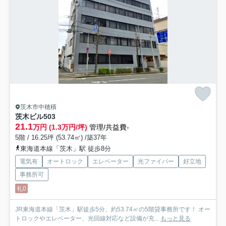
茨木市中穂積
茨木ビル
503
21.1
万円 (1.3万円/坪)
管理/共益費-
5階 / 16.25坪 (53.74㎡) /築37年
東海道本線「茨木」駅 徒歩8分
電気有
オートロック
エレベーター
光ファイバー
好立地
事務所可
礼0
JR東海道本線「茨木」駅徒歩5分、約53.74㎡の5階貸事務所です！ オー
トロックやエレベーター、光回線対応など設備が充...
もっと見る