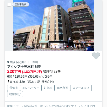
店舗事務所
大阪市淀川区十三本町
アクシア十三本町
６階
220
万円 (1.82万円/坪)
管理/共益費-
6階 / 120.59坪 (398.66㎡) /築8年
東海道本線「塚本」駅 徒歩21分
電気有
エレベーター
好立地
事務所可
スクール向け
物販向け
阪急「十三」駅徒歩2分、約120.59坪の6階店舗です！ ワンフロア約