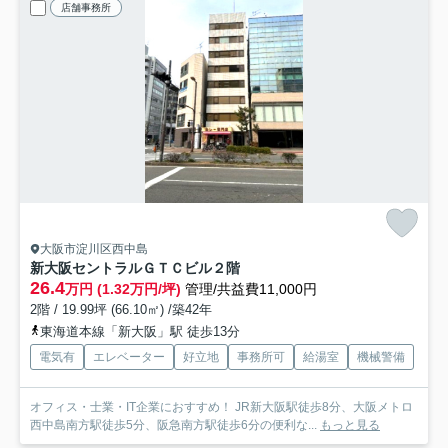
店舗事務所
大阪市淀川区西中島
新大阪セントラルＧＴＣビル
２階
26.4
万円 (1.32万円/坪)
管理/共益費11,000円
2階 / 19.99坪 (66.10㎡) /築42年
東海道本線「新大阪」駅 徒歩13分
電気有
エレベーター
好立地
事務所可
給湯室
機械警備
オフィス・士業・IT企業におすすめ！ JR新大阪駅徒歩8分、大阪メトロ
西中島南方駅徒歩5分、阪急南方駅徒歩6分の便利な...
もっと見る