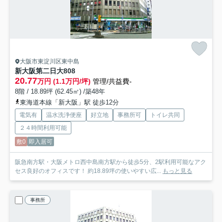
大阪市東淀川区東中島
新大阪第二日大
808
20.77
万円 (1.1万円/坪)
管理/共益費-
8階 / 18.89坪 (62.45㎡) /築48年
東海道本線「新大阪」駅 徒歩12分
電気有
温水洗浄便座
好立地
事務所可
トイレ共同
２４時間利用可能
敷0
即入居可
阪急南方駅・大阪メトロ西中島南方駅から徒歩5分、2駅利用可能なアク
セス良好のオフィスです！ 約18.89坪の使いやすい広...
もっと見る
事務所