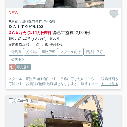
NEW
京都市山科区竹鼻竹ノ街道町
ＤＡＩＴＯビル
102
27.5
万円 (1.14万円/坪)
管理/共益費22,000円
1階 / 24.12坪 (79.75㎡) /築36年
東海道本線「山科」駅 徒歩6分
電気有
好立地
事務所可
スクール向け
視認性良好
公共下水
礼0
即入居可
スクール・事務所向け物件です！ 用途に応じたレイアウト・設備計画も
可能です！ 設備詳細は現地確認となりますが、運営イメー...
もっと見る
店舗一部