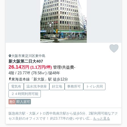
大阪市東淀川区東中島
新大阪第二日大
407
26.14
万円 (1.1万円/坪)
管理/共益費-
4階 / 23.77坪 (78.58㎡) /築48年
東海道本線「新大阪」駅 徒歩12分
電気有
温水洗浄便座
好立地
事務所可
トイレ共同
２４時間利用可能
敷0
即入居可
阪急南方駅・大阪メトロ西中島南方駅から徒歩5分、2駅利用可能なアク
セス良好のオフィスです！ 約23.77坪の使いやすい広...
もっと見る