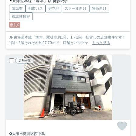
東海道本線「塚本」駅 徒歩2分
電気有
都市ガス
好立地
スクール向け
物販向け
視認性良好
敷礼0
JR東海道本線「塚本」駅徒歩約1分、1・2階一括貸しの店舗物件です！
1階・2階それぞれ約27.70㎡で、店舗とバックヤ...
もっと見る
店舗一部
大阪市淀川区西中島