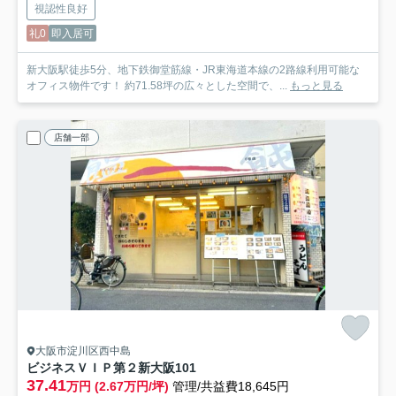
視認性良好
礼0
即入居可
新大阪駅徒歩5分、地下鉄御堂筋線・JR東海道本線の2路線利用可能な
オフィス物件です！ 約71.58坪の広々とした空間で、...
もっと見る
店舗一部
大阪市淀川区西中島
ビジネスＶＩＰ第２新大阪
101
37.41
万円 (2.67万円/坪)
管理/共益費18,645円