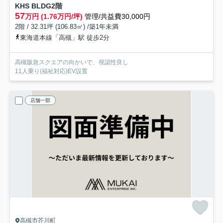
KHS BLDG
2階
57
万円 (1.76万円/坪)
管理/共益費30,000円
2階 / 32.31坪 (106.83㎡) /築1年未満
東海道本線「高槻」駅 徒歩2分
高槻阪急スクエアの向かいで、視認性良し
11人乗り(福祉対応)EV設置
店舗一部
高槻市芥川町