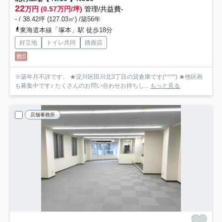
22
万円 (0.57万円/坪)
管理/共益費-
- / 38.42坪 (127.03㎡) /築56年
東海道本線「塚本」駅 徒歩18分
好立地
トイレ共同
路面店
敷0
※築年月不詳です。 ★淀川区田川北3丁目の貸倉庫です(*^^*) ★他区画
も募集中です♪ たくさんのお問い合わせお待ちし...
もっと見る
店舗事務所