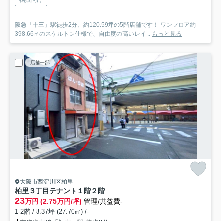
阪急「十三」駅徒歩2分、約120.59坪の5階店舗です！ ワンフロア約
398.66㎡のスケルトン仕様で、自由度の高いレイ...
もっと見る
店舗一部
大阪市西淀川区柏里
柏里３丁目テナント
１階２階
23
万円 (2.75万円/坪)
管理/共益費-
1-2階 / 8.37坪 (27.70㎡) /-