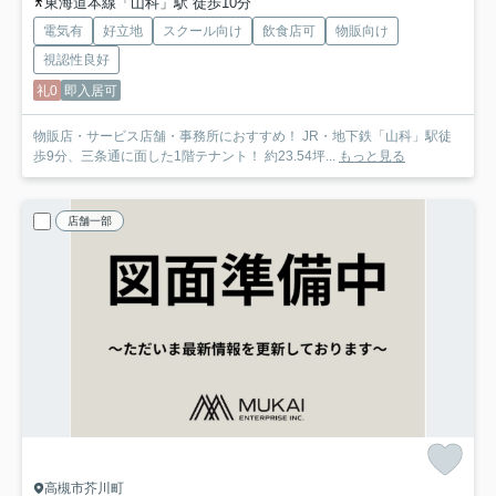
東海道本線「山科」駅 徒歩10分
電気有
好立地
スクール向け
飲食店可
物販向け
視認性良好
礼0
即入居可
物販店・サービス店舗・事務所におすすめ！ JR・地下鉄「山科」駅徒
歩9分、三条通に面した1階テナント！ 約23.54坪...
もっと見る
店舗一部
高槻市芥川町