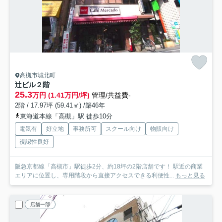
高槻市城北町
辻ビル
２階
25.3
万円 (1.41万円/坪)
管理/共益費-
2階 / 17.97坪 (59.41㎡) /築46年
東海道本線「高槻」駅 徒歩10分
電気有
好立地
事務所可
スクール向け
物販向け
視認性良好
阪急京都線「高槻市」駅徒歩2分、約18坪の2階店舗です！ 駅近の商業
エリアに位置し、専用階段から直接アクセスできる利便性...
もっと見る
店舗一部