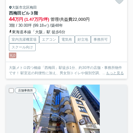
大阪市北区梅田
西梅田ビル
３階
44
万円 (1.47万円/坪)
管理/共益費22,000円
3階 / 30.00坪 (99.18㎡) /築48年
東海道本線「大阪」駅 徒歩6分
室内洗濯機置場
エアコン
電気有
好立地
事務所可
スクール向け
礼0
大阪メトロ四つ橋線「西梅田」駅徒歩1分、約30坪の店舗・事務所物件
です！ 駅至近の利便性に加え、男女別トイレや個別空調、...
もっと見る
店舗事務所