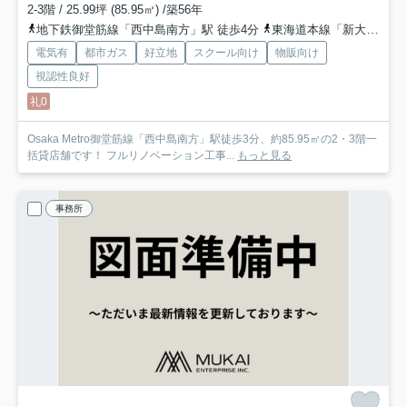
2-3階 / 25.99坪 (85.95㎡) /築56年
地下鉄御堂筋線「西中島南方」駅 徒歩4分
東海道本線「新大阪」駅 徒歩10分
電気有
都市ガス
好立地
スクール向け
物販向け
視認性良好
礼0
Osaka Metro御堂筋線「西中島南方」駅徒歩3分、約85.95㎡の2・3階一
括貸店舗です！ フルリノベーション工事...
もっと見る
事務所