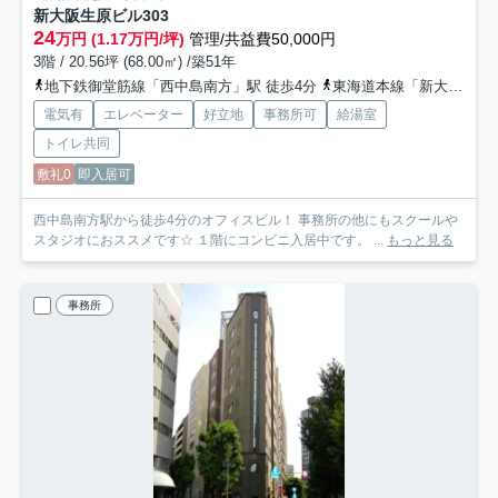
新大阪生原ビル
303
24
万円 (1.17万円/坪)
管理/共益費50,000円
3階 / 20.56坪 (68.00㎡) /築51年
地下鉄御堂筋線「西中島南方」駅 徒歩4分
東海道本線「新大阪」駅 徒歩14分
電気有
エレベーター
好立地
事務所可
給湯室
トイレ共同
敷礼0
即入居可
西中島南方駅から徒歩4分のオフィスビル！ 事務所の他にもスクールや
スタジオにおススメです☆ １階にコンビニ入居中です。 ...
もっと見る
事務所