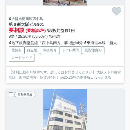
大阪市淀川区西中島
第６新大阪ビル
901
要相談
(要相談/坪)
管理/共益費1円
9階 / 25.26坪 (83.53㎡) /築42年
地下鉄御堂筋線「西中島南方」駅 徒歩4分
東海道本線「新大阪」駅 徒歩12分
電気有
好立地
事務所可
トイレ共同
視認性良好
ロードサイド
【賃料記載不可物件です。詳しくはお問合せください】 大阪メトロ御堂
筋線「西中島南方」駅徒歩4分！ 約25.26坪の事務所...
もっと見る
店舗事務所