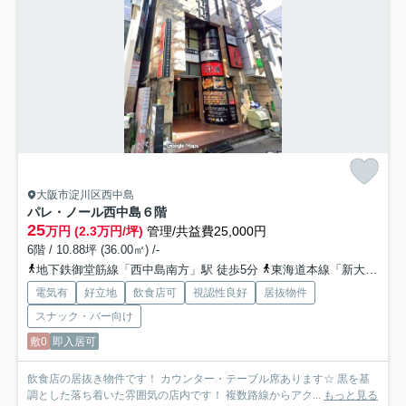
大阪市淀川区西中島
パレ・ノール西中島
６階
25
万円 (2.3万円/坪)
管理/共益費25,000円
6階 / 10.88坪 (36.00㎡) /-
地下鉄御堂筋線「西中島南方」駅 徒歩5分
東海道本線「新大阪」駅 徒歩13分
電気有
好立地
飲食店可
視認性良好
居抜物件
スナック・バー向け
敷0
即入居可
飲食店の居抜き物件です！ カウンター・テーブル席あります☆ 黒を基
調とした落ち着いた雰囲気の店内です！ 複数路線からアク...
もっと見る