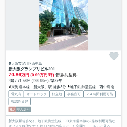
大阪市淀川区西中島
新大阪グランプリビル
201
70.86
万円 (0.99万円/坪)
管理/共益費-
2階 / 71.58坪 (236.63㎡) /築37年
東海道本線「新大阪」駅 徒歩8分
地下鉄御堂筋線「西中島南方」駅 徒歩10分
電気有
オートロック
好立地
事務所可
２４時間利用可能
視認性良好
礼0
即入居可
新大阪駅徒歩5分、地下鉄御堂筋線・JR東海道本線の2路線利用可能な
オフィス物件です！ 約71.58坪の広々とした空間で、...
もっと見る