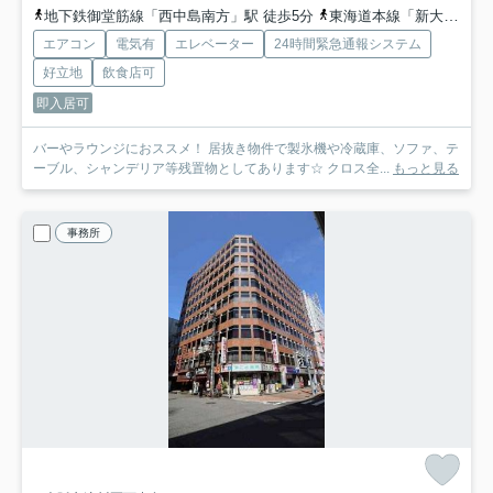
地下鉄御堂筋線「西中島南方」駅 徒歩5分
東海道本線「新大阪」駅 徒歩13分
エアコン
電気有
エレベーター
24時間緊急通報システム
好立地
飲食店可
即入居可
バーやラウンジにおススメ！ 居抜き物件で製氷機や冷蔵庫、ソファ、テ
ーブル、シャンデリア等残置物としてあります☆ クロス全...
もっと見る
事務所