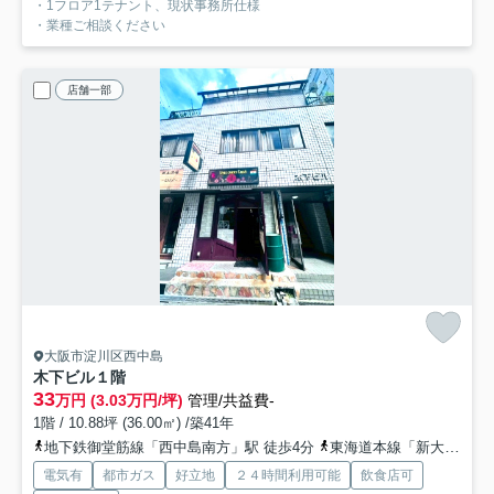
・1フロア1テナント、現状事務所仕様
・業種ご相談ください
店舗一部
大阪市淀川区西中島
木下ビル
１階
33
万円 (3.03万円/坪)
管理/共益費-
1階 / 10.88坪 (36.00㎡) /築41年
地下鉄御堂筋線「西中島南方」駅 徒歩4分
東海道本線「新大阪」駅 徒歩15分
電気有
都市ガス
好立地
２４時間利用可能
飲食店可