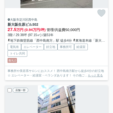
大阪市淀川区西中島
新大阪生原ビル
302
27.5
万円 (0.94万円/坪)
管理/共益費50,000円
3階 / 29.38坪 (97.15㎡) /築51年
地下鉄御堂筋線「西中島南方」駅 徒歩4分
東海道本線「新大阪」駅 徒歩14分
電気有
エレベーター
好立地
事務所可
給湯室
トイレ共同
敷礼0
事務所や美容系サロンにおススメ！ 西中島南方駅から徒歩4分の好立地
☆ エレベーター・給湯室・ベランダあります！ その他ご...
もっと見る
店舗一部