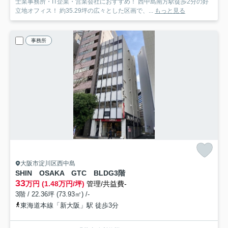
士業事務所・IT企業・営業会社におすすめ！ 西中島南方駅徒歩2分の好
立地オフィス！ 約35.29坪の広々とした区画で、...
もっと見る
事務所
大阪市淀川区西中島
SHIN OSAKA GTC BLDG
3階
33
万円 (1.48万円/坪)
管理/共益費-
3階 / 22.36坪 (73.93㎡) /-
東海道本線「新大阪」駅 徒歩3分