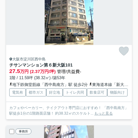
大阪市淀川区西中島
チサンマンション第６新大阪
101
27.5
万円 (2.37万円/坪)
管理/共益費-
1階 / 11.59坪 (38.32㎡) /築53年
地下鉄御堂筋線「西中島南方」駅 徒歩2分
東海道本線「新大阪」駅 徒歩12分
電気有
都市ガス
好立地
トイレ共同
飲食店可
物販向け
カフェやベーカリー、テイクアウト専門店におすすめ！ 「西中島南方」
駅徒歩1分の1階路面店舗！ 約38.32㎡のスケルト...
もっと見る
事務所