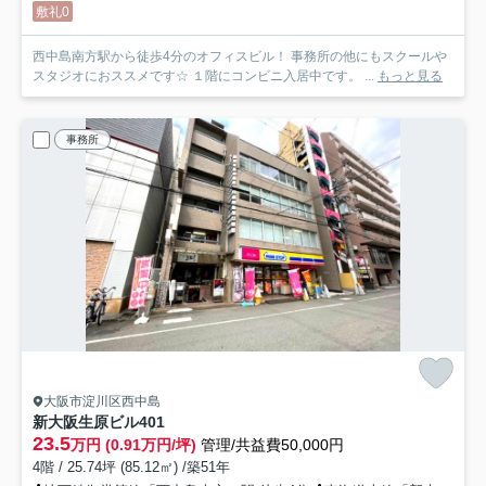
敷礼0
西中島南方駅から徒歩4分のオフィスビル！ 事務所の他にもスクールや
スタジオにおススメです☆ １階にコンビニ入居中です。 ...
もっと見る
事務所
大阪市淀川区西中島
新大阪生原ビル
401
23.5
万円 (0.91万円/坪)
管理/共益費50,000円
4階 / 25.74坪 (85.12㎡) /築51年