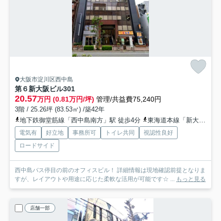
大阪市淀川区西中島
第６新大阪ビル
301
20.57
万円 (0.81万円/坪)
管理/共益費75,240円
3階 / 25.26坪 (83.53㎡) /築42年
地下鉄御堂筋線「西中島南方」駅 徒歩4分
東海道本線「新大阪」駅 徒歩12分
電気有
好立地
事務所可
トイレ共同
視認性良好
ロードサイド
西中島バス停目の前のオフィスビル！ 詳細情報は現地確認前提となりま
すが、レイアウトや用途に応じた柔軟な活用が可能です☆ ...
もっと見る
店舗一部