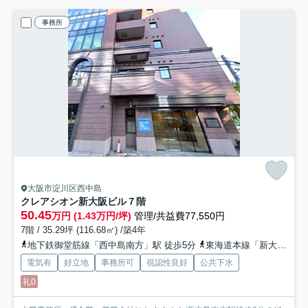
事務所
大阪市淀川区西中島
クレアシオン新大阪ビル
７階
50.45
万円 (1.43万円/坪)
管理/共益費77,550円
7階 / 35.29坪 (116.68㎡) /築4年
地下鉄御堂筋線「西中島南方」駅 徒歩5分
東海道本線「新大阪」駅 徒歩15分
電気有
好立地
事務所可
視認性良好
公共下水
礼0