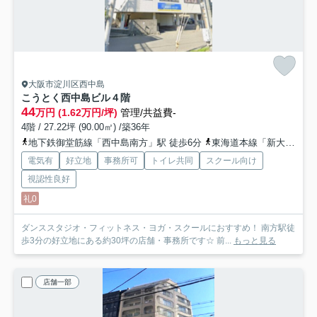
大阪市淀川区西中島
こうとく西中島ビル
４階
44
万円 (1.62万円/坪)
管理/共益費-
4階 / 27.22坪 (90.00㎡) /築36年
地下鉄御堂筋線「西中島南方」駅 徒歩6分
東海道本線「新大阪」駅 徒歩16分
電気有
好立地
事務所可
トイレ共同
スクール向け
視認性良好
礼0
ダンススタジオ・フィットネス・ヨガ・スクールにおすすめ！ 南方駅徒
歩3分の好立地にある約30坪の店舗・事務所です☆ 前...
もっと見る
店舗一部