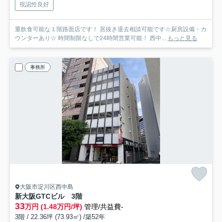
視認性良好
重飲食可能な１階路面店です！ 居抜き退去相談可能です☆厨房設備・カ
ウンターあり☆ 時間制限なしで24時間営業可能！ 西中...
もっと見る
事務所
大阪市淀川区西中島
新大阪GTCビル
3階
33
万円 (1.48万円/坪)
管理/共益費-
3階 / 22.36坪 (73.93㎡) /築52年