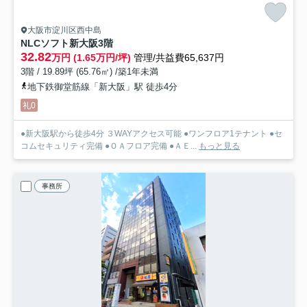
大阪市淀川区西中島
NLCソフト新大阪
3階
32.82
万円 (1.65万円/坪)
管理/共益費65,637円
3階 / 19.89坪 (65.76㎡) /築1年未満
地下鉄御堂筋線「新大阪」駅 徒歩4分
礼0
●新大阪駅から徒歩4分 ３WAYアクセス可能 ●ワンフロア1テナント ●セ
コムセキュリティ完備 ●ＯＡフロア完備 ●ＡＥ...
もっと見る
事務所