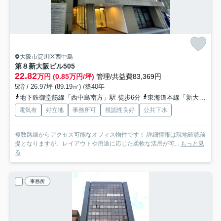
大阪市淀川区西中島
第８新大阪ビル
505
22.82
万円 (0.85万円/坪)
管理/共益費83,369円
5階 / 26.97坪 (89.19㎡) /築40年
地下鉄御堂筋線「西中島南方」駅 徒歩6分
東海道本線「新大阪」駅 徒歩8分
電気有
好立地
事務所可
視認性良好
公共下水
複数路線からアクセス可能なオフィス物件です！ 詳細情報は現地確認前
提となりますが、レイアウトや用途に応じた柔軟な活用が可...
もっと見
る
事務所