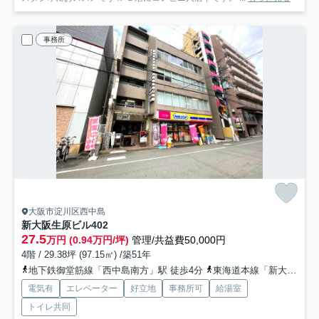
事務所
大阪市淀川区西中島
新大阪生原ビル
402
27.5
万円 (0.94万円/坪)
管理/共益費50,000円
4階 / 29.38坪 (97.15㎡) /築51年
地下鉄御堂筋線「西中島南方」駅 徒歩4分
東海道本線「新大阪」駅 徒歩14分
電気有
エレベーター
好立地
事務所可
給湯室
トイレ共同