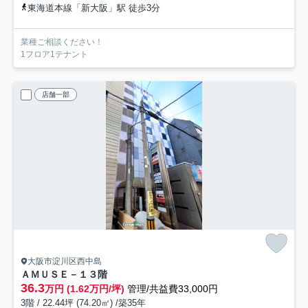
東海道本線「新大阪」駅 徒歩3分
業種ご相談ください！
1フロア1テナント
店舗一部
大阪市淀川区西中島
ＡＭＵＳＥ－１
３階
36.3
万円 (1.62万円/坪)
管理/共益費33,000円
3階 / 22.44坪 (74.20㎡) /築35年