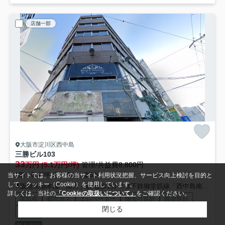
店舗一部
大阪市淀川区西中島
三勝ビル
103
33
万円 (5.1万円/坪)
管理/共益費8,800円
1階 / 6.47坪 (21.40㎡) /築52年
当サイトでは、お客様の当サイト利用状況把握、サービス向上検討を目的と
して、クッキー（Cookie）を使用しています。
阪急京都本線「南方」駅 徒歩1分
地下鉄御堂筋線「西中島南方」駅 徒歩2分
詳しくは、当社の
「Cookieの取扱いについて」
をご確認ください。
電気有
都市ガス
エレベーター
陽当り良好
眺望良好
閉じる
好立地