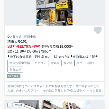
大阪市淀川区西中島
清酒ビル
101
33
万円 (2.75万円/坪)
管理/共益費15,000円
1階 / 11.99坪 (39.66㎡) /築53年
地下鉄御堂筋線「西中島南方」駅 徒歩2分
東海道本線「新大阪」駅 徒歩11分
室内洗濯機置場
エアコン
電気有
好立地
スクール向け
飲食店可
即入居可
整体院居抜きの１階路面店！ 軽飲食相談可能です☆ 西中島駅目の前で
人通りの多いエリアです！ その他ご業種もお気軽にお問い...
もっと見る
事務所