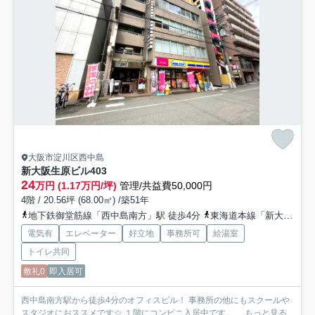
大阪市淀川区西中島
新大阪生原ビル
403
24
万円 (1.17万円/坪)
管理/共益費50,000円
4階 / 20.56坪 (68.00㎡) /築51年
地下鉄御堂筋線「西中島南方」駅 徒歩4分
東海道本線「新大阪」駅 徒歩14分
電気有
エレベーター
好立地
事務所可
給湯室
トイレ共同
敷礼0
即入居可
西中島南方駅から徒歩4分のオフィスビル！ 事務所の他にもスクールや
スタジオにおススメです☆ １階にコンビニ入居中です。 ...
もっと見る