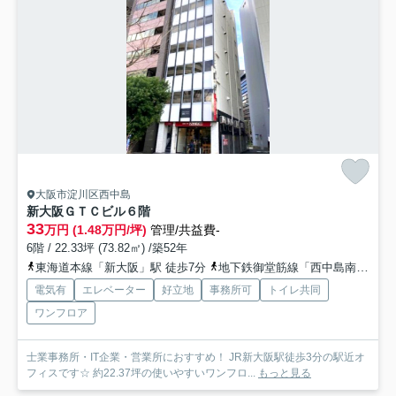
大阪市淀川区西中島
新大阪ＧＴＣビル
６階
33
万円 (1.48万円/坪)
管理/共益費-
6階 / 22.33坪 (73.82㎡) /築52年
東海道本線「新大阪」駅 徒歩7分
地下鉄御堂筋線「西中島南方」駅 徒歩6分
電気有
エレベーター
好立地
事務所可
トイレ共同
ワンフロア
士業事務所・IT企業・営業所におすすめ！ JR新大阪駅徒歩3分の駅近オ
フィスです☆ 約22.37坪の使いやすいワンフロ...
もっと見る