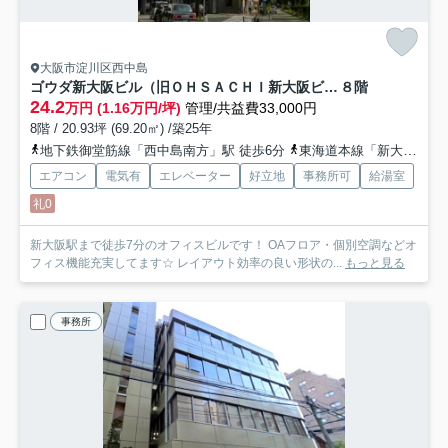
大阪市淀川区西中島
ゴウダ新大阪ビル（旧ＯＨＳＡＣＨＩ新大阪ビル）
８階
24.2
万円 (1.16万円/坪)
管理/共益費33,000円
8階 / 20.93坪 (69.20㎡) /築25年
地下鉄御堂筋線「西中島南方」駅 徒歩6分
東海道本線「新大阪」駅 徒歩7分
エアコン
電気有
エレベーター
好立地
事務所可
給湯室
礼0
新大阪駅まで徒歩7分のオフィスビルです！ OAフロア・個別空調などオ
フィス機能充実してます☆ レイアウト効率の良い形状の...
もっと見る
事務所