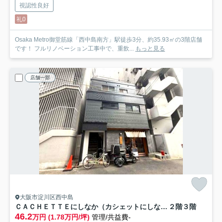
視認性良好
礼0
Osaka Metro御堂筋線「西中島南方」駅徒歩3分、約35.93㎡の3階店舗
です！ フルリノベーション工事中で、重飲...
もっと見る
店舗一部
大阪市淀川区西中島
ＣＡＣＨＥＴＴＥにしなか（カシェットにしなか）
２階３階
46.2
万円 (1.78万円/坪)
管理/共益費-