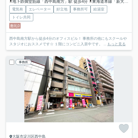
地下鉄御堂筋線「西中島南方」駅 徒歩4分
東海道本線「新大阪」駅 徒歩14分
電気有
エレベーター
好立地
事務所可
給湯室
トイレ共同
敷礼0
西中島南方駅から徒歩4分のオフィスビル！ 事務所の他にもスクールや
スタジオにおススメです☆ １階にコンビニ入居中です。 ...
もっと見る
事務所
大阪市淀川区西中島