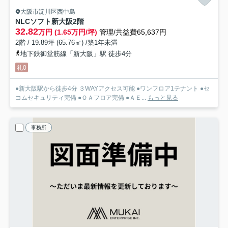
大阪市淀川区西中島
NLCソフト新大阪
2階
32.82
万円 (1.65万円/坪)
管理/共益費65,637円
2階 / 19.89坪 (65.76㎡) /築1年未満
地下鉄御堂筋線「新大阪」駅 徒歩4分
礼0
●新大阪駅から徒歩4分 ３WAYアクセス可能 ●ワンフロア1テナント ●セ
コムセキュリティ完備 ●ＯＡフロア完備 ●ＡＥ...
もっと見る
事務所