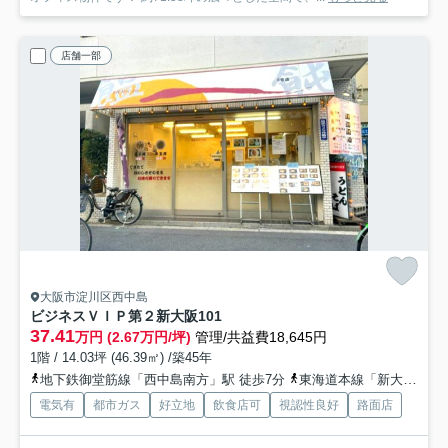
店舗一部
大阪市淀川区西中島
ビジネスＶＩＰ第２新大阪
101
37.41
万円 (2.67万円/坪)
管理/共益費18,645円
1階 / 14.03坪 (46.39㎡) /築45年
地下鉄御堂筋線「西中島南方」駅 徒歩7分
東海道本線「新大阪」駅 徒歩8分
電気有
都市ガス
好立地
飲食店可
視認性良好
路面店