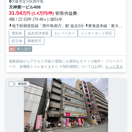
大阪市淀川区西中島
天神第一ビル
408
31.54
万円 (1.4万円/坪)
管理/共益費-
4階 / 22.53坪 (74.48㎡) /築51年
地下鉄御堂筋線「西中島南方」駅 徒歩2分
東海道本線「新大阪」駅 徒歩13分
電気有
温水洗浄便座
エレベーター
インターネット対応
好立地
事務所可
敷0
即入居可
複数路線からアクセス可能で通勤にも便利なオフィス物件！ フリースペ
ース、多機能トイレあります☆ ※契約期間についてはお問...
もっと見る
事務所