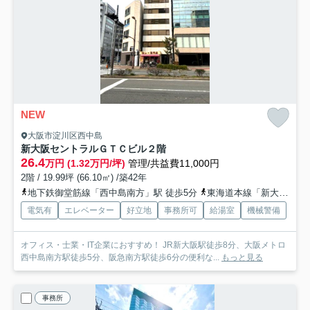
NEW
大阪市淀川区西中島
新大阪セントラルＧＴＣビル
２階
26.4
万円 (1.32万円/坪)
管理/共益費11,000円
2階 / 19.99坪 (66.10㎡) /築42年
地下鉄御堂筋線「西中島南方」駅 徒歩5分
東海道本線「新大阪」駅 徒歩13分
電気有
エレベーター
好立地
事務所可
給湯室
機械警備
オフィス・士業・IT企業におすすめ！ JR新大阪駅徒歩8分、大阪メトロ
西中島南方駅徒歩5分、阪急南方駅徒歩6分の便利な...
もっと見る
事務所