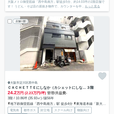
大阪メトロ御堂筋線「西中島南方」駅徒歩5分、約14.03坪の1階店舗で
す！ うどん・そば店の居抜き物件で、カウンターを中...
もっと見る
店舗一部
大阪市淀川区西中島
ＣＡＣＨＥＴＴＥにしなか（カシェットにしなか）
３階
24.2
万円 (2.23万円/坪)
管理/共益費-
3階 / 10.86坪 (35.93㎡) /築56年
地下鉄御堂筋線「西中島南方」駅 徒歩4分
東海道本線「新大阪」駅 徒歩10分
電気有
都市ガス
好立地
スクール向け
物販向け