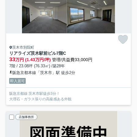
茨木市別院町
リアライズ茨木駅前ビル
7階C
33
万円 (1.43万円/坪)
管理/共益費33,000円
7階 / 23.08坪 (76.33㎡) /築28年
阪急京都本線「茨木市」駅 徒歩2分
即入居可
阪急京都線 茨木市駅徒歩3分！
大理石・ガラス張りの高級感ある外観
店舗事務所