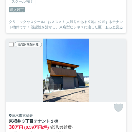
スクール向け
即入居可
クリニックやスクールにおススメ！ 人通りのある立地に位置するテナン
ト物件です！ 視認性を活かし、来店型ビジネスに適した区...
もっと見る
住宅付店舗戸建
茨木市東福井
東福井３丁目テナント
１棟
30
万円 (0.59万円/坪)
管理/共益費-