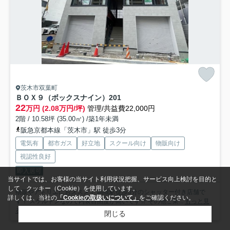
茨木市双葉町
ＢＯＸ９（ボックスナイン）
201
22
万円 (2.08万円/坪)
管理/共益費22,000円
2階 / 10.58坪 (35.00㎡) /築1年未満
阪急京都本線「茨木市」駅 徒歩3分
電気有
都市ガス
好立地
スクール向け
物販向け
視認性良好
即入居可
当サイトでは、お客様の当サイト利用状況把握、サービス向上検討を目的と
して、クッキー（Cookie）を使用しています。
物販やアトリエにおススメ！ 高槻駅徒歩3分のシャッター付き店舗で
詳しくは、当社の
「Cookieの取扱いについて」
をご確認ください。
す！ スケルトンなので内装自由度が高いです☆ その他ご業...
もっと見
る
閉じる