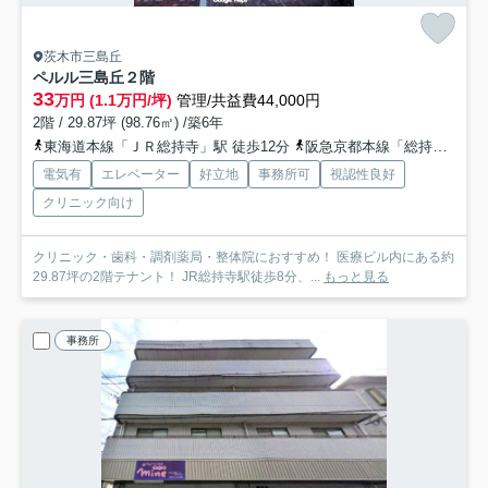
茨木市三島丘
ペルル三島丘
２階
33
万円 (1.1万円/坪)
管理/共益費44,000円
2階 / 29.87坪 (98.76㎡) /築6年
東海道本線「ＪＲ総持寺」駅 徒歩12分
阪急京都本線「総持寺」駅 徒歩9分
電気有
エレベーター
好立地
事務所可
視認性良好
クリニック向け
クリニック・歯科・調剤薬局・整体院におすすめ！ 医療ビル内にある約
29.87坪の2階テナント！ JR総持寺駅徒歩8分、...
もっと見る
事務所