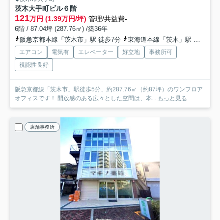
茨木大手町ビル
６階
121
万円 (1.39万円/坪)
管理/共益費-
6階 / 87.04坪 (287.76㎡) /築36年
阪急京都本線「茨木市」駅 徒歩7分
東海道本線「茨木」駅 徒歩13分
エアコン
電気有
エレベーター
好立地
事務所可
視認性良好
阪急京都線「茨木市」駅徒歩5分、約287.76㎡（約87坪）のワンフロア
オフィスです！ 開放感のある広々とした空間は、本...
もっと見る
店舗事務所