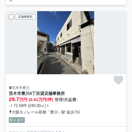
店舗事務所
茨木市豊川
茨木市豊川4丁目貸店舗事務所
29.7
万円 (0.41万円/坪)
管理/共益費-
- / 72.59坪 (240.00㎡) /-
大阪モノレール彩都「豊川」駅 徒歩7分
即入居可