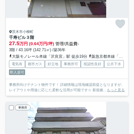
茨木市小柳町
千寿ビル
３階
27.5
万円 (0.64万円/坪)
管理/共益費-
3階 / 43.16坪 (142.71㎡) /築36年
大阪モノレール本線「沢良宜」駅 徒歩19分
阪急京都本線「南茨木」駅 徒歩22分
電気有
都市ガス
好立地
事務所可
視認性良好
公共下水
即入居可
事務所向けテナント物件です！ 詳細情報は現地確認前提となりますが、
レイアウトや用途に応じた柔軟な活用が可能です☆ 新規拠...
もっと見る
事務所