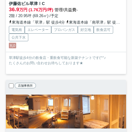
伊藤佑ビル草津Ⅰ
C
36.9
万円 (1.76万円/坪)
管理/共益費-
2階 / 20.95坪 (69.26㎡) /予定
東海道本線「草津」駅 徒歩4分
東海道本線「南草津」駅 徒歩33分
電気有
エレベーター
プロパンガス
好立地
飲食店可
公共下水
礼0
草津駅徒歩4分の飲食店・重飲食可能な新築テナントです(^^♪
たくさんのお問い合わせお待ちしております★
店舗事務所