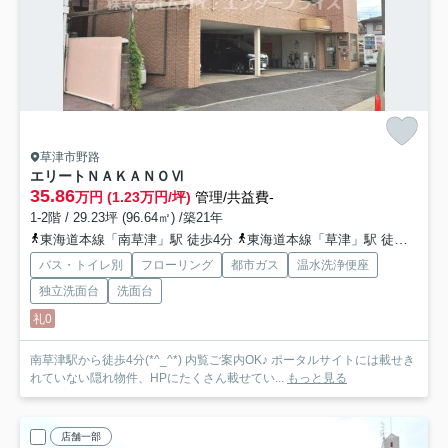
草津市野路
エリートＮＡＫＡＮＯⅥ
35.86
万円 (1.23万円/坪)
管理/共益費-
1-2階 / 29.23坪 (96.64㎡) /築21年
東海道本線「南草津」駅 徒歩4分
東海道本線「草津」駅 徒歩30分
バス・トイレ別
フローリング
都市ガス
温水洗浄便座
独立洗面台
洗面台
礼0
南草津駅から徒歩4分(*^_^*) 内覧ご案内OK♪ ポータルサイトには載せき
れていない隠れ物件、HPにたくさん載せてい...
もっと見る
店舗一部