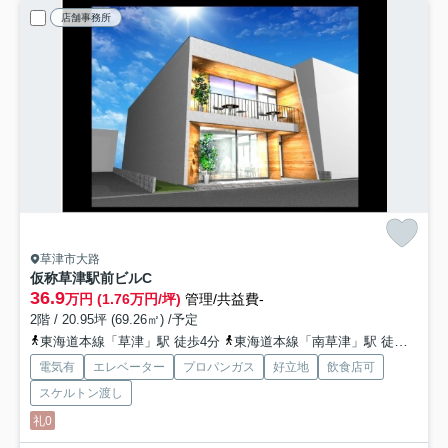
店舗事務所
草津市大路
仮称草津駅前ビル
C
36.9
万円 (1.76万円/坪)
管理/共益費-
2階 / 20.95坪 (69.26㎡) /予定
東海道本線「草津」駅 徒歩4分
東海道本線「南草津」駅 徒歩33分
電気有
エレベーター
プロパンガス
好立地
飲食店可
スケルトン渡し
礼0