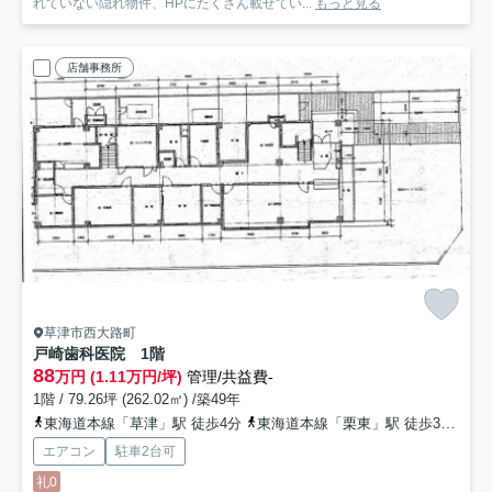
れていない隠れ物件、HPにたくさん載せてい...
もっと見る
店舗事務所
草津市西大路町
戸崎歯科医院 1階
88
万円 (1.11万円/坪)
管理/共益費-
1階 / 79.26坪 (262.02㎡) /築49年
東海道本線「草津」駅 徒歩4分
東海道本線「栗東」駅 徒歩36分
東
エアコン
駐車2台可
礼0