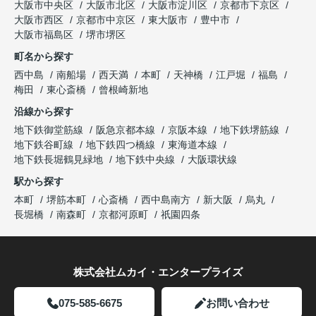
大阪市中央区
大阪市北区
大阪市淀川区
京都市下京区
大阪市西区
京都市中京区
東大阪市
豊中市
大阪市福島区
堺市堺区
町名から探す
西中島
南船場
西天満
本町
天神橋
江戸堀
福島
梅田
東心斎橋
曾根崎新地
沿線から探す
地下鉄御堂筋線
阪急京都本線
京阪本線
地下鉄堺筋線
地下鉄谷町線
地下鉄四つ橋線
東海道本線
地下鉄長堀鶴見緑地
地下鉄中央線
大阪環状線
駅から探す
本町
堺筋本町
心斎橋
西中島南方
新大阪
烏丸
長堀橋
南森町
京都河原町
祇園四条
株式会社ムカイ・エンタープライズ
075-585-6675
お問い合わせ