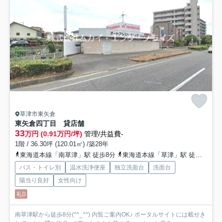
草津市東矢倉
東矢倉四丁目 貸店舗
33
万円 (0.91万円/坪)
管理/共益費-
1階 / 36.30坪 (120.01㎡) /築28年
東海道本線「南草津」駅 徒歩8分
東海道本線「草津」駅 徒歩31分
バス・トイレ別
温水洗浄便座
独立洗面台
洗面台
陽当り良好
女性向け
礼0
南草津駅から徒歩8分(*^_^*) 内覧ご案内OK♪ ポータルサイトには載せき