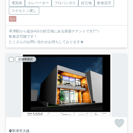
電気有
エレベーター
プロパンガス
好立地
飲食店可
スケルトン渡し
礼0
草津駅から徒歩4分の好立地にある新築テナントです(^^♪
飲食店可能です！
たくさんのお問い合わせお待ちしております★
店舗事務所
草津市大路