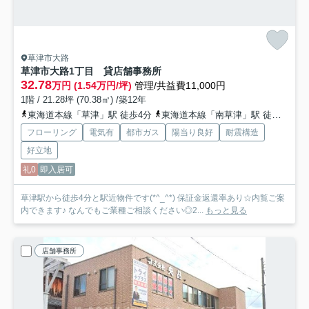
草津市大路
草津市大路1丁目 貸店舗事務所
32.78
万円 (1.54万円/坪)
管理/共益費11,000円
1階 / 21.28坪 (70.38㎡) /築12年
東海道本線「草津」駅 徒歩4分
東海道本線「南草津」駅 徒歩28分
フローリング
電気有
都市ガス
陽当り良好
耐震構造
好立地
礼0
即入居可
草津駅から徒歩4分と駅近物件です(*^_^*) 保証金返還率あり☆内覧ご案
内できます♪ なんでもご業種ご相談ください◎2...
もっと見る
店舗事務所