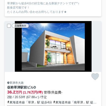
草津駅から徒歩4分の好立地にある新築テナントです(^^♪
飲食店可能です！
たくさんのお問い合わせお待ちしております★
店舗事務所
草津市大路
仮称草津駅前ビル
D
36.2
万円 (1.76万円/坪)
管理/共益費-
2階 / 20.53坪 (67.88㎡) /予定
東海道本線「草津」駅 徒歩4分
東海道本線「南草津」駅 徒歩33分