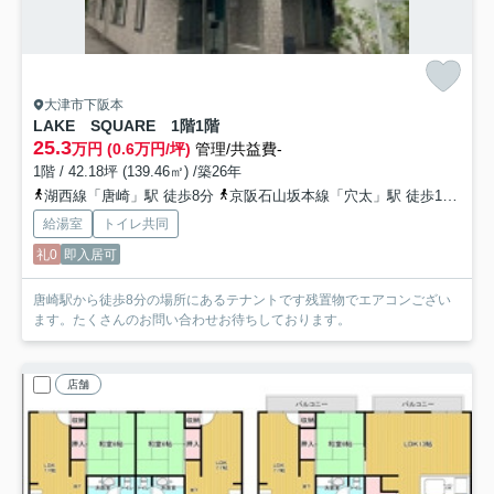
大津市下阪本
LAKE SQUARE 1階
1階
25.3
万円 (0.6万円/坪)
管理/共益費-
1階 / 42.18坪 (139.46㎡) /築26年
湖西線「唐崎」駅 徒歩8分
京阪石山坂本線「穴太」駅 徒歩14分
給湯室
トイレ共同
礼0
即入居可
唐崎駅から徒歩8分の場所にあるテナントです残置物でエアコンござい
ます。たくさんのお問い合わせお待ちしております。
店舗