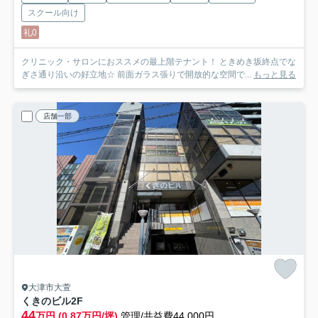
スクール向け
礼0
クリニック・サロンにおススメの最上階テナント！ ときめき坂終点でな
ぎさ通り沿いの好立地☆ 前面ガラス張りで開放的な空間で...
もっと見る
店舗一部
大津市大萱
くきのビル
2F
44
万円 (0.87万円/坪)
管理/共益費44,000円