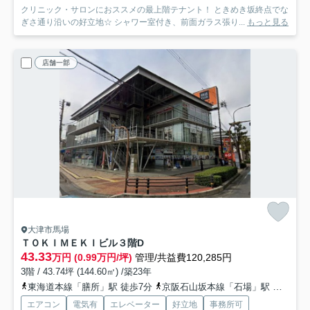
クリニック・サロンにおススメの最上階テナント！ ときめき坂終点でな
ぎさ通り沿いの好立地☆ シャワー室付き、前面ガラス張り...
もっと見る
店舗一部
大津市馬場
ＴＯＫＩＭＥＫＩビル
３階D
43.33
万円 (0.99万円/坪)
管理/共益費120,285円
3階 / 43.74坪 (144.60㎡) /築23年
東海道本線「膳所」駅 徒歩7分
京阪石山坂本線「石場」駅 徒歩8分
エアコン
電気有
エレベーター
好立地
事務所可