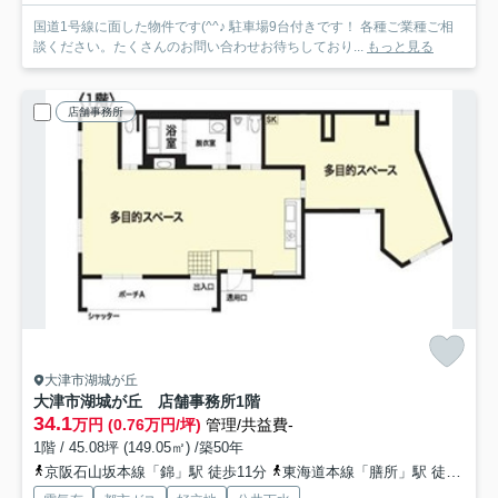
国道1号線に面した物件です(^^♪ 駐車場9台付きです！ 各種ご業種ご相
談ください。たくさんのお問い合わせお待ちしており...
もっと見る
店舗事務所
大津市湖城が丘
大津市湖城が丘 店舗事務所
1階
34.1
万円 (0.76万円/坪)
管理/共益費-
1階 / 45.08坪 (149.05㎡) /築50年
京阪石山坂本線「錦」駅 徒歩11分
東海道本線「膳所」駅 徒歩6分