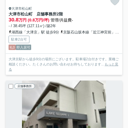
大津市松山町
大津市松山町 店舗事務所
2階
30.8
万円 (0.8万円/坪)
管理/共益費-
- / 38.45坪 (127.11㎡) /築2年
湖西線「大津京」駅 徒歩9分
京阪石山坂本線「近江神宮前」駅 徒歩10分
駐車2台可
礼0
即入居可
大津京駅から徒歩9分の場所にございます。駐車場2台付きです。業種ご
相談ください。たくさんのお問い合わせお待ちしております...
もっと見
る
店舗事務所