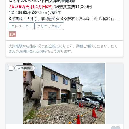
ロイヤルレジェンド西大津弐番館
1階
75.79
万円 (1.1万円/坪)
管理/共益費11,000円
1階 / 68.93坪 (227.87㎡) /築3年
湖西線「大津京」駅 徒歩1分
京阪石山坂本線「近江神宮前」駅 徒歩10分
エレベーター
クリニック向け
礼0
大津京駅から徒歩1分の好立地になります。業種ご相談ください。たく
さんのお問い合わせお待ちしております。
店舗事務所