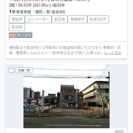
2階 / 50.51坪 (167.00㎡) /築31年
東海道本線「瀬田」駅 徒歩4分
電気有
エレベーター
好立地
事務所可
駐車2台可
給湯室
礼0
即入居可
瀬田駅まで徒歩4分！1号線沿いの視認性の高いビルです☆ 事務所・店
舗・事業所にもおススメ！ 駐車場２台までOK！人通りの...
もっと見る
店舗一部