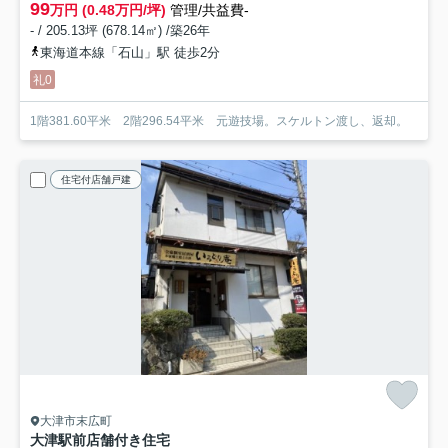
99
万円 (0.48万円/坪)
管理/共益費-
- / 205.13坪 (678.14㎡) /築26年
東海道本線「石山」駅 徒歩2分
礼0
1階381.60平米 2階296.54平米 元遊技場。スケルトン渡し、返却。
住宅付店舗戸建
大津市末広町
大津駅前店舗付き住宅