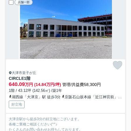
店舗一部
大津市皇子が丘
CIRCLE
1階
640.09
万円 (14.84万円/坪)
管理/共益費58,300円
1階 / 43.12坪 (142.56㎡) /築1年
湖西線「大津京」駅 徒歩3分
京阪石山坂本線「近江神宮前」駅 徒歩9分
好立地
大津京駅から徒歩3分の好立地にございます。
各種ご業種ご相談ください(^^♪
たくさんのお問い合わせお待ちしております。