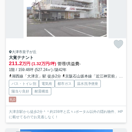
大津市皇子が丘
大覚テナント
211.2
万円 (1.32万円/坪)
管理/共益費-
1階 / 159.48坪 (527.24㎡) /築42年
湖西線「大津京」駅 徒歩2分
京阪石山坂本線「近江神宮前」駅 徒歩8分
バス・トイレ別
電気有
都市ガス
温水洗浄便座
陽当り良好
耐震構造
礼0
大津京駅から徒歩2分＾＾約159坪と広々♪ポータル以外の隠れ物件、HP
に載せてるのでお見逃しなく！