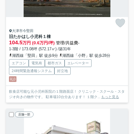
大津市今堅田
旧たかはし小児科
１棟
104.5
万円 (0.6万円/坪)
管理/共益費-
1-3階 / 173.08坪 (572.17㎡) /築31年
湖西線「堅田」駅 徒歩9分
湖西線「小野」駅 徒歩28分
エアコン
電気有
都市ガス
エレベーター
24時間緊急通報システム
好立地
礼0
飲食店可能な元小児科医院の１階路面店！ クリニック・スクール・スタ
ジオ向きの物件です。 駐車場10台分あります！ １階ク...
もっと見る
店舗一部