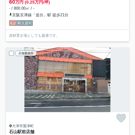
60
万円 (0.25万円/坪)
- / 800.00㎡ / -
京阪京津線「追分」駅 徒歩21分
礼0
即入居可
資材置き場としても最適です。
店舗事務所
大津市粟津町
石山駅前店舗