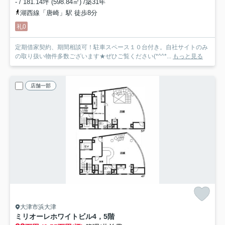
- / 181.14坪 (598.84㎡) /築31年
湖西線「唐崎」駅 徒歩8分
礼0
定期借家契約、期間相談可！駐車スペース１０台付き。自社サイトのみ
の取り扱い物件多数ございます★ぜひご覧ください(*^^*...
もっと見る
店舗一部
大津市浜大津
ミリオーレホワイトビル
4，5階