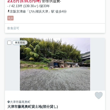
23
万円 (0.55万円/坪)
管理/共益費-
- / 42.13坪 (139.30㎡) /築33年
京阪京津線「びわ湖浜大津」駅 徒歩4分
礼0
飲食店可
事業用地
大津市藤尾奥町
大津市藤尾奥町貸土地(部分貸し)