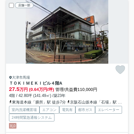
店舗一部
大津市馬場
ＴＯＫＩＭＥＫＩビル
４階A
27.5
万円 (0.64万円/坪)
管理/共益費110,000円
4階 / 42.80坪 (141.49㎡) /築23年
東海道本線「膳所」駅 徒歩7分
京阪石山坂本線「石場」駅 徒歩8分
室内洗濯機置場
エアコン
電気有
都市ガス
エレベーター
24時間緊急通報システム
礼0