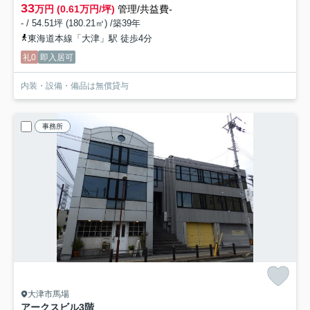
33
万円 (0.61万円/坪)
管理/共益費-
- / 54.51坪 (180.21㎡) /築39年
東海道本線「大津」駅 徒歩4分
礼0
即入居可
内装・設備・備品は無償貸与
事務所
大津市馬場
アークスビル
3階