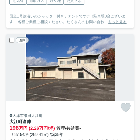
電気有
都市ガス
好立地
公共下水
国道1号線沿いのシャッター付きテナントです(^^♪駐車場3台ございま
す！ 各種ご業種ご相談ください。たくさんのお問い合わ...
もっと見る
倉庫
大津市瀬田大江町
大江町倉庫
198
万円 (2.26万円/坪)
管理/共益費-
- / 87.54坪 (289.41㎡) /築35年