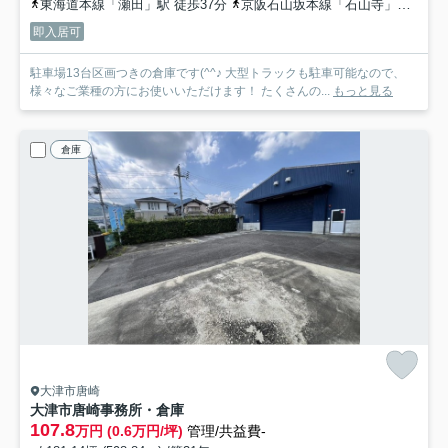
東海道本線「瀬田」駅 徒歩37分
京阪石山坂本線「石山寺」駅 徒歩53分
即入居可
駐車場13台区画つきの倉庫です(^^♪ 大型トラックも駐車可能なので、
様々なご業種の方にお使いいただけます！ たくさんの...
もっと見る
倉庫
大津市唐崎
大津市唐崎事務所・倉庫
107.8
万円 (0.6万円/坪)
管理/共益費-