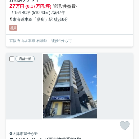
27
万円 (0.17万円/坪)
管理/共益費-
- / 154.40坪 (510.43㎡) /築47年
東海道本線「膳所」駅 徒歩8分
礼0
京阪石山坂本線 石場駅 徒歩4分も可
店舗一部
大津市皇子が丘