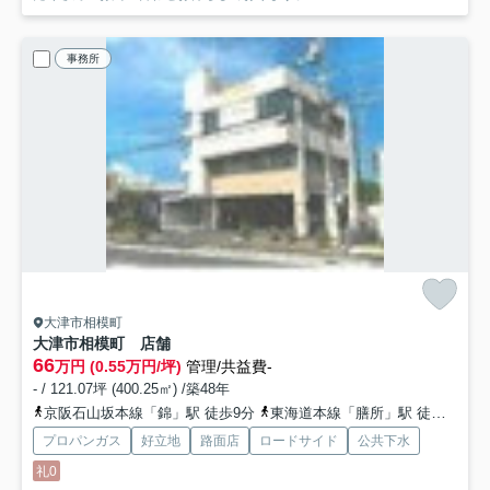
事務所
大津市相模町
大津市相模町 店舗
66
万円 (0.55万円/坪)
管理/共益費-
- / 121.07坪 (400.25㎡) /築48年
京阪石山坂本線「錦」駅 徒歩9分
東海道本線「膳所」駅 徒歩10分
プロパンガス
好立地
路面店
ロードサイド
公共下水
礼0