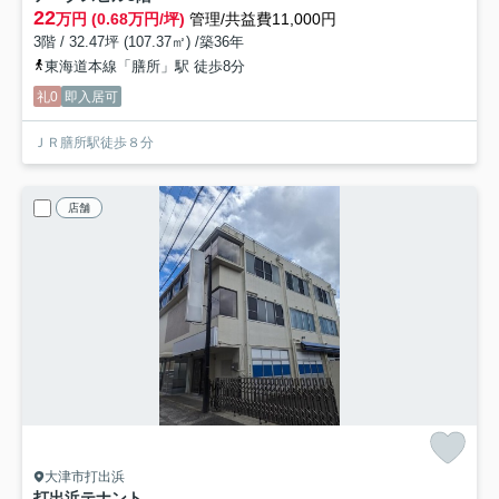
22
万円 (0.68万円/坪)
管理/共益費11,000円
3階 / 32.47坪 (107.37㎡) /築36年
東海道本線「膳所」駅 徒歩8分
礼0
即入居可
ＪＲ膳所駅徒歩８分
店舗
大津市打出浜
打出浜テナント