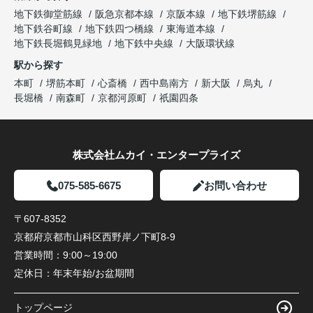
地下鉄御堂筋線
阪急京都本線
京阪本線
地下鉄堺筋線
地下鉄谷町線
地下鉄四つ橋線
東海道本線
地下鉄長堀鶴見緑地
地下鉄中央線
大阪環状線
駅から探す
本町
堺筋本町
心斎橋
西中島南方
新大阪
烏丸
長堀橋
南森町
京都河原町
祇園四条
株式会社ムカイ・エンタープライズ
075-585-6675
お問い合わせ
〒607-8352
京都府京都市山科区西野岸ノ下町8-9
営業時間：
9:00～19:00
定休日：
年末年始/お盆期間
トップページ