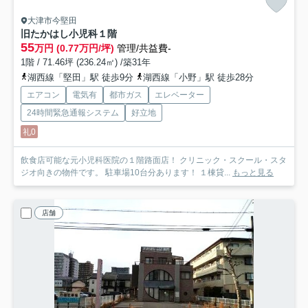
大津市今堅田
旧たかはし小児科
１階
55
万円 (0.77万円/坪)
管理/共益費-
1階 / 71.46坪 (236.24㎡) /築31年
湖西線「堅田」駅 徒歩9分
湖西線「小野」駅 徒歩28分
エアコン
電気有
都市ガス
エレベーター
24時間緊急通報システム
好立地
礼0
飲食店可能な元小児科医院の１階路面店！ クリニック・スクール・スタ
ジオ向きの物件です。 駐車場10台分あります！ １棟貸...
もっと見る
店舗