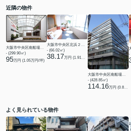
近隣の物件
大阪市中央区北浜２丁目
大阪市中央区南船場３丁目
- (66.02㎡)
- (299.90㎡)
-
38.17
万円 (
1.91
万円/坪)
95
万円 (
1.05
万円/坪)
大阪市中央区南船場１丁目
- (428.85㎡)
114.16
万円 (
0.88
万
よく見られている物件