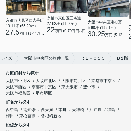
京都市東山区三条通北裏白川筋西入２丁目東姉小路町
京都市伏見区西大手町
大阪市中央区東心斎橋２丁目
27.82坪 (91.99㎡)
19.11坪 (63.20㎡)
5.90坪 (19.51㎡)
22
2
27.5
万円 (0.79万円/坪)
30.25
万円 (1.44万円/坪)
万円 (5.13万円/坪)
ライズ
大阪市中央区の物件一覧
ＲＥ－０１３
B１階
市区町村から探す
大阪市中央区
大阪市北区
大阪市淀川区
京都市下京区
大阪市西区
京都市中京区
東大阪市
豊中市
大阪市福島区
堺市堺区
町名から探す
西中島
南船場
西天満
本町
天神橋
江戸堀
福島
梅田
東心斎橋
曾根崎新地
沿線から探す