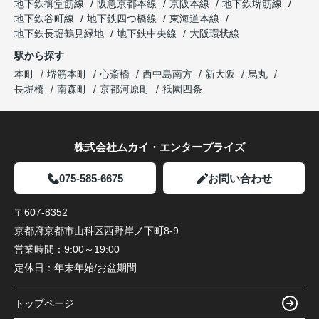
地下鉄御堂筋線
阪急京都本線
京阪本線
地下鉄堺筋線
地下鉄谷町線
地下鉄四つ橋線
東海道本線
地下鉄長堀鶴見緑地
地下鉄中央線
大阪環状線
駅から探す
本町
堺筋本町
心斎橋
西中島南方
新大阪
烏丸
長堀橋
南森町
京都河原町
祇園四条
株式会社ムカイ・エンタープライズ
075-585-6675
お問い合わせ
〒607-8352
京都府京都市山科区西野岸ノ下町8-9
営業時間：
9:00～19:00
定休日：
年末年始/お盆期間
トップページ