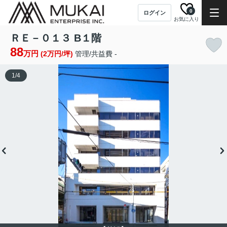
0
ログイン
お気に入り
ＲＥ－０１３ B１階
88
万円
(2万円/坪)
管理/共益費 -
1
/
4