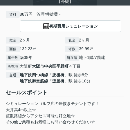
【外観】
88万円 管理/共益費 -
賃料
初期費用シミュレーション
2ヶ月
2ヶ月
敷金
礼金
132.23㎡
39.99坪
面積
坪数
築38年
地下1階/7階建
築年数
所在階
大阪府
大阪市中央区
平野町
４丁目
所在地
地下鉄四つ橋線
「
肥後橋
」駅 徒歩8分
交通
地下鉄御堂筋線
「
淀屋橋
」駅 徒歩10分
セールスポイント
シミュレーションゴルフ店の居抜きテナントです！
天井高4m以上☆
複数路線からアクセス可能な好立地☆
その他ご業種もお気軽にお問い合わせください☆