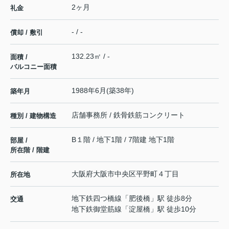
2ヶ月
礼金
- / -
償却 / 敷引
132.23㎡ / -
面積 /
バルコニー面積
1988年6月(築38年)
築年月
店舗事務所 / 鉄骨鉄筋コンクリート
種別 / 建物構造
B１階 / 地下1階 / 7階建 地下1階
部屋 /
所在階 / 階建
大阪府
大阪市中央区
平野町
４丁目
所在地
地下鉄四つ橋線
「
肥後橋
」駅 徒歩8分
交通
地下鉄御堂筋線
「
淀屋橋
」駅 徒歩10分