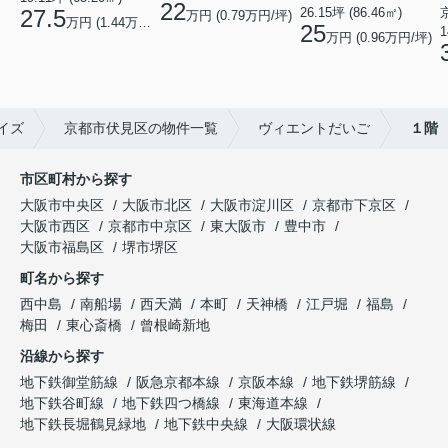
22
26.15坪 (86.46㎡)
27.5
万円 (0.79万円/坪)
万円 (1.44万円/坪)
25
1
万円 (0.96万円/坪)
イズ
京都市伏見区の物件一覧
ヴィエントだいご
１階
市区町村から探す
大阪市中央区
大阪市北区
大阪市淀川区
京都市下京区
大阪市西区
京都市中京区
東大阪市
豊中市
大阪市福島区
堺市堺区
町名から探す
西中島
南船場
西天満
本町
天神橋
江戸堀
福島
梅田
東心斎橋
曾根崎新地
沿線から探す
地下鉄御堂筋線
阪急京都本線
京阪本線
地下鉄堺筋線
地下鉄谷町線
地下鉄四つ橋線
東海道本線
地下鉄長堀鶴見緑地
地下鉄中央線
大阪環状線