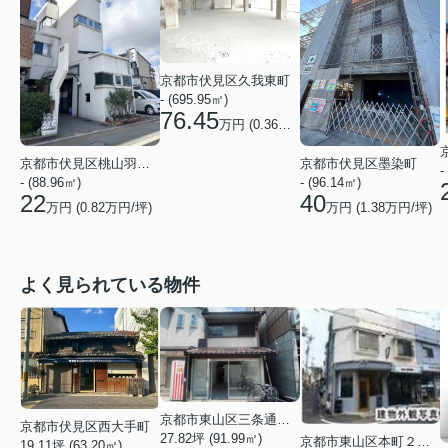
京都市伏見区久我東町
- (695.95㎡)
76.45
万円 (
0.36
万円/坪)
京都市伏見区桃山羽柴長吉東町
京都市伏見区墨染町
-
- (88.96㎡)
- (96.14㎡)
22
40
万円 (
0.82
万円/坪)
万円 (
1.38
万円/坪)
よく見られている物件
京都市東山区三条通北裏白川筋西入２丁目東姉小路町
京都市伏見区西大手町
27.82坪 (91.99㎡)
京都市東山区本町２２丁目
19.11坪 (63.20㎡)