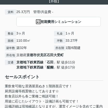
【外観】
25.3万円 管理/共益費 -
賃料
初期費用シミュレーション
3ヶ月
1ヶ月
敷金
礼金
110.00㎡
33.27坪
面積
坪数
築32年
1階/6階建
築年数
所在階
京都府
京都市伏見区
石田大受町
所在地
京都地下鉄東西線
「
石田
」駅 徒歩11分
交通
京都地下鉄東西線
「
醍醐
」駅 徒歩17分
セールスポイント
重飲食可能な居酒屋居ぬき１階路面店です！
厨房設備等残置物としてあります☆
飲食店以外も各ご業種ご相談可能！
用途に応じたレイアウト・設備計画も可能です！
設備詳細は現地確認となりますが、運営イメージを含めてご案内