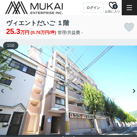
0
ログイン
お気に入り
ヴィエントだいご １階
25.3
万円
(0.76万円/坪)
管理/共益費 -
1
/
10