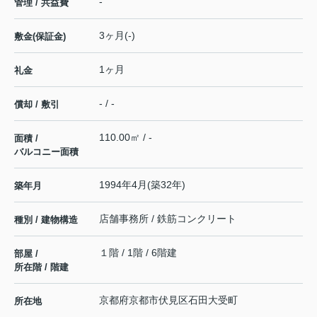
-
管理 / 共益費
3ヶ月(-)
敷金(保証金)
1ヶ月
礼金
- / -
償却 / 敷引
110.00㎡ / -
面積 /
バルコニー面積
1994年4月(築32年)
築年月
店舗事務所 / 鉄筋コンクリート
種別 / 建物構造
１階 / 1階 / 6階建
部屋 /
所在階 / 階建
京都府
京都市伏見区
石田大受町
所在地