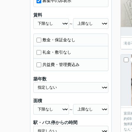
募集中のみ表示
賃料
～
敷金・保証金なし
滝谷
礼金・敷引なし
共益費・管理費込み
築年数
面積
～
富田
約6
駅・バス停からの時間
無料
なん