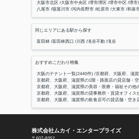
大阪市北区
大阪市中央区
堺市堺区
堺市中区
堺市
八尾市
寝屋川市
河内長野市
松原市
大東市
和泉
同じエリアにある駅から探す
富田林
富田林西口
川西
滝谷不動
滝谷
おすすめこだわり特集
大阪のテナント一覧(2440件)
京都府、大阪府、滋賀
京都府、大阪府、滋賀県の1階・路面店の貸店舗・空き
京都府、大阪府、滋賀県の美容・医療・福祉その他の
京都府、大阪府、滋賀県の貸事務所・賃貸オフィスから
京都府、大阪府、滋賀県の飲食店可の貸店舗・空き店舗
株式会社ムカイ・エンタープライズ
〒607-8352