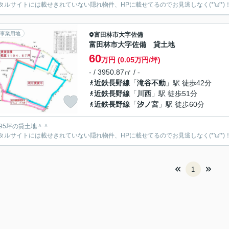
タルサイトには載せきれていない隠れ物件、HPに載せてるのでお見逃しなく(*'ω'*)
事業用地
富田林市
大字佐備
富田林市大字佐備 貸土地
60
万円 (0.05万円/坪)
- / 3950.87㎡ / -
近鉄長野線
「
滝谷不動
」駅 徒歩42分
近鉄長野線
「
川西
」駅 徒歩51分
近鉄長野線
「
汐ノ宮
」駅 徒歩60分
195坪の貸土地＾＾
タルサイトには載せきれていない隠れ物件、HPに載せてるのでお見逃しなく(*'ω'*)
1