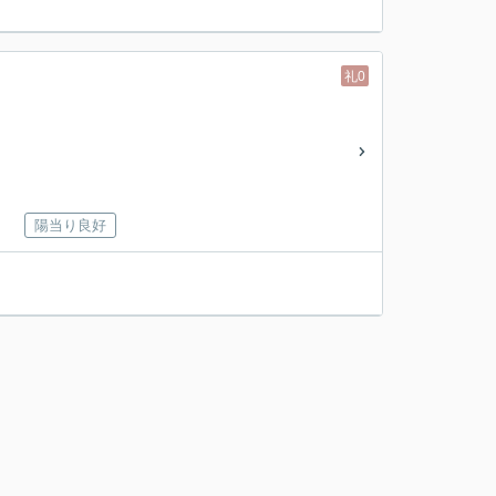
！
礼0
陽当り良好
！