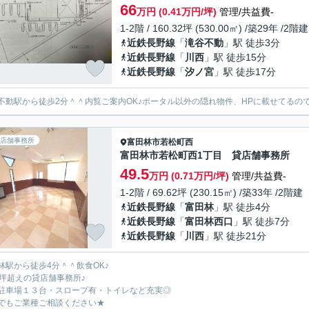
66
万円 (0.41万円/坪)
管理/共益費-
1-2階 / 160.32坪 (530.00㎡) /築29年 /2階建
近鉄長野線
「
滝谷不動
」駅 徒歩3分
近鉄長野線
「
川西
」駅 徒歩15分
近鉄長野線
「
汐ノ宮
」駅 徒歩17分
不動駅から徒歩2分＾＾内覧ご案内OK♪ポータル以外の隠れ物件、HPに載せてるの
店舗事務所
富田林市
若松町西
富田林市若松町西1丁目 貸店舗事務所
49.5
万円 (0.71万円/坪)
管理/共益費-
1-2階 / 69.62坪 (230.15㎡) /築33年 /2階建
近鉄長野線
「
富田林
」駅 徒歩4分
近鉄長野線
「
富田林西口
」駅 徒歩7分
近鉄長野線
「
川西
」駅 徒歩21分
林駅から徒歩4分＾＾飲食OK♪
9坪超えの貸店舗事務所♪
駐車場１３台・スロープ有・トイレなど充実◎
でもご業種ご相談ください★