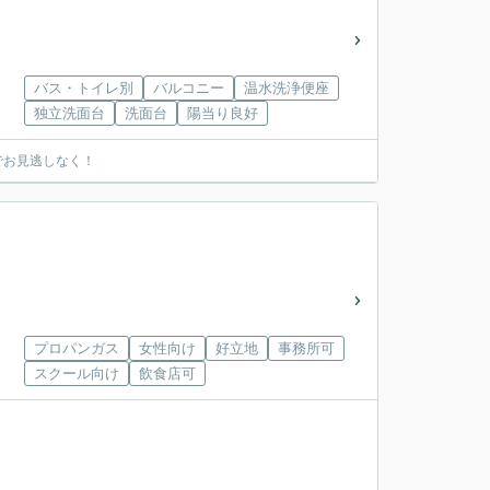
バス・トイレ別
バルコニー
温水洗浄便座
独立洗面台
洗面台
陽当り良好
でお見逃しなく！
プロパンガス
女性向け
好立地
事務所可
スクール向け
飲食店可