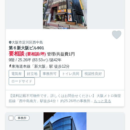
大阪市淀川区西中島
第６新大阪ビル
901
要相談
(要相談/坪)
管理/共益費1円
9階 / 25.26坪 (83.53㎡) /築42年
東海道本線「新大阪」駅 徒歩12分
電気有
好立地
事務所可
トイレ共同
視認性良好
ロードサイド
【賃料記載不可物件です。詳しくはお問合せください】 大阪メトロ御堂
筋線「西中島南方」駅徒歩4分！ 約25.26坪の事務所...
もっと見る
事務所