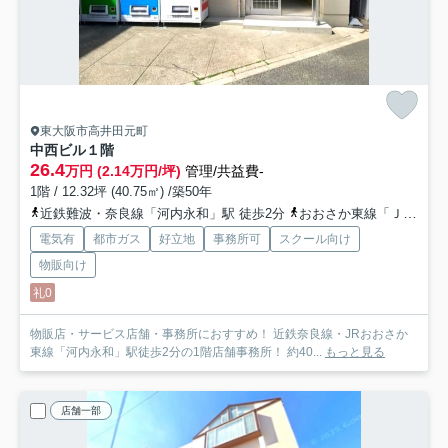
東大阪市高井田元町
中西ビル
１階
26.4
万円 (2.14万円/坪)
管理/共益費-
1階 / 12.32坪 (40.75㎡) /築50年
近鉄難波・奈良線「河内永和」駅 徒歩2分
おおさか東線「ＪＲ河内永和」駅 徒歩3分
電気有
都市ガス
好立地
事務所可
スクール向け
物販向け
礼0
物販店・サービス店舗・事務所におすすめ！ 近鉄奈良線・JRおおさか
東線「河内永和」駅徒歩2分の1階店舗事務所！ 約40...
もっと見る
店舗一部