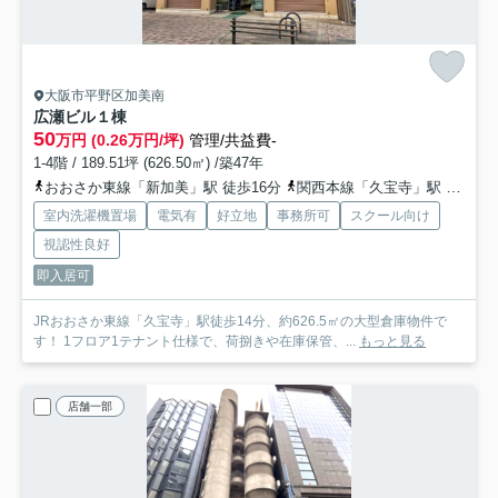
大阪市平野区加美南
広瀬ビル
１棟
50
万円 (0.26万円/坪)
管理/共益費-
1-4階 / 189.51坪 (626.50㎡) /築47年
おおさか東線「新加美」駅 徒歩16分
関西本線「久宝寺」駅 徒歩15分
室内洗濯機置場
電気有
好立地
事務所可
スクール向け
視認性良好
即入居可
JRおおさか東線「久宝寺」駅徒歩14分、約626.5㎡の大型倉庫物件で
す！ 1フロア1テナント仕様で、荷捌きや在庫保管、...
もっと見る
店舗一部