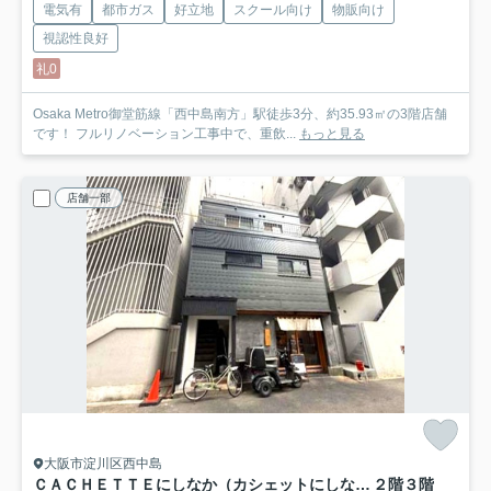
電気有
都市ガス
好立地
スクール向け
物販向け
視認性良好
礼0
Osaka Metro御堂筋線「西中島南方」駅徒歩3分、約35.93㎡の3階店舗
です！ フルリノベーション工事中で、重飲...
もっと見る
店舗一部
大阪市淀川区西中島
ＣＡＣＨＥＴＴＥにしなか（カシェットにしなか）
２階３階