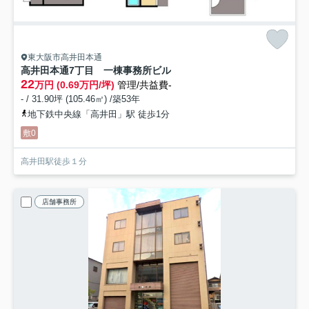
東大阪市高井田本通
高井田本通7丁目 一棟事務所ビル
22
万円 (0.69万円/坪)
管理/共益費-
- / 31.90坪 (105.46㎡) /築53年
地下鉄中央線「高井田」駅 徒歩1分
敷0
高井田駅徒歩１分
店舗事務所