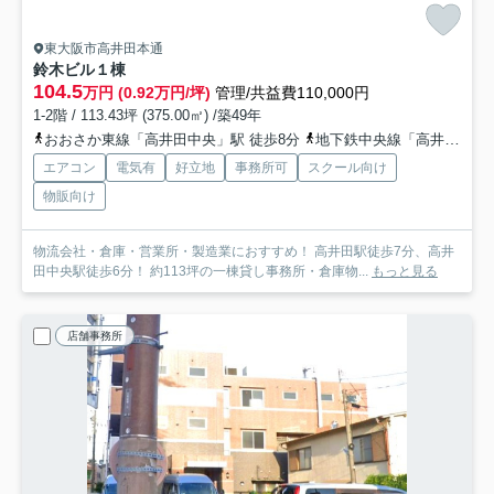
東大阪市高井田本通
鈴木ビル
１棟
104.5
万円 (0.92万円/坪)
管理/共益費110,000円
1-2階 / 113.43坪 (375.00㎡) /築49年
おおさか東線「高井田中央」駅 徒歩8分
地下鉄中央線「高井田」駅 徒歩8分
エアコン
電気有
好立地
事務所可
スクール向け
物販向け
物流会社・倉庫・営業所・製造業におすすめ！ 高井田駅徒歩7分、高井
田中央駅徒歩6分！ 約113坪の一棟貸し事務所・倉庫物...
もっと見る
店舗事務所