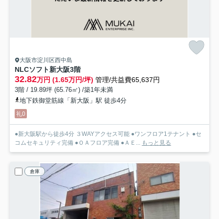
大阪市淀川区西中島
NLCソフト新大阪
3階
32.82
万円 (1.65万円/坪)
管理/共益費65,637円
3階 / 19.89坪 (65.76㎡) /築1年未満
地下鉄御堂筋線「新大阪」駅 徒歩4分
礼0
●新大阪駅から徒歩4分 ３WAYアクセス可能 ●ワンフロア1テナント ●セ
コムセキュリティ完備 ●ＯＡフロア完備 ●ＡＥ...
もっと見る
倉庫