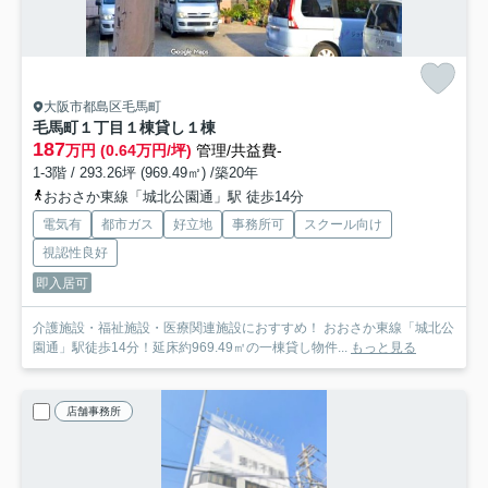
大阪市都島区毛馬町
毛馬町１丁目１棟貸し
１棟
187
万円 (0.64万円/坪)
管理/共益費-
1-3階 / 293.26坪 (969.49㎡) /築20年
おおさか東線「城北公園通」駅 徒歩14分
電気有
都市ガス
好立地
事務所可
スクール向け
視認性良好
即入居可
介護施設・福祉施設・医療関連施設におすすめ！ おおさか東線「城北公
園通」駅徒歩14分！延床約969.49㎡の一棟貸し物件...
もっと見る
店舗事務所