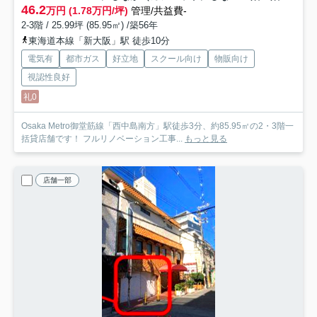
46.2
万円 (1.78万円/坪)
管理/共益費-
2-3階 / 25.99坪 (85.95㎡) /築56年
東海道本線「新大阪」駅 徒歩10分
電気有
都市ガス
好立地
スクール向け
物販向け
視認性良好
礼0
Osaka Metro御堂筋線「西中島南方」駅徒歩3分、約85.95㎡の2・3階一
括貸店舗です！ フルリノベーション工事...
もっと見る
店舗一部