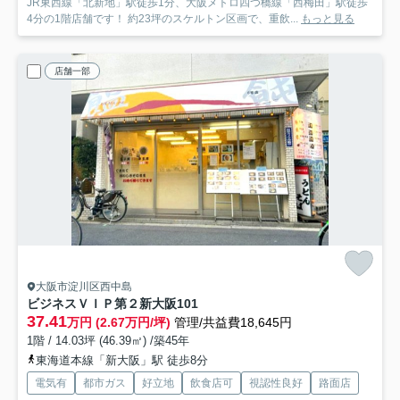
JR東西線「北新地」駅徒歩1分、大阪メトロ四つ橋線「西梅田」駅徒歩
4分の1階店舗です！ 約23坪のスケルトン区画で、重飲...
もっと見る
店舗一部
大阪市淀川区西中島
ビジネスＶＩＰ第２新大阪
101
37.41
万円 (2.67万円/坪)
管理/共益費18,645円
1階 / 14.03坪 (46.39㎡) /築45年
東海道本線「新大阪」駅 徒歩8分
電気有
都市ガス
好立地
飲食店可
視認性良好
路面店