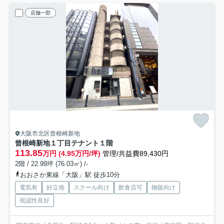
店舗一部
大阪市北区曾根崎新地
曾根崎新地１丁目テナント
１階
113.85
万円 (4.95万円/坪)
管理/共益費89,430円
2階 / 22.99坪 (76.03㎡) /-
おおさか東線「大阪」駅 徒歩10分
電気有
好立地
スクール向け
飲食店可
物販向け
視認性良好