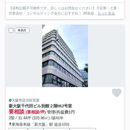
【賃料記載不可物件です。詳しくはお問合せください】 IT企業・士業・
営業会社・コンサルティング会社におすすめ！ JR各線...
もっと見る
事務所
大阪市淀川区宮原
新大阪千代田ビル別館
２階HIJ号室
要相談
(要相談/坪)
管理/共益費1円
2階 / 31.44坪 (103.96㎡) /築41年
東海道本線「新大阪」駅 徒歩10分