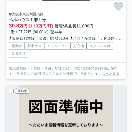
大阪市東淀川区淡路
ベルハウス
１階１号
30.8
万円 (1.13万円/坪)
管理/共益費11,000円
1階 / 27.22坪 (90.00㎡) /築44年
阪急京都本線「淡路」駅 徒歩3分
おおさか東線「ＪＲ淡路」駅 徒歩8分
電気有
都市ガス
エレベーター
好立地
スクール向け
飲食店可
阪急京都線・千里線「淡路」駅徒歩2分、約27.23坪の1階路面店舗で
す！ 飲食店も相談可能なスケルトン仕様で、自由なレイ...
もっと見る
事務所