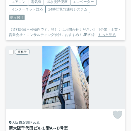
エアコン
電気有
温水洗浄便座
エレベーター
インターネット対応
24時間緊急通報システム
即入居可
【賃料記載不可物件です。詳しくはお問合せください】 IT企業・士業・
営業会社・コンサルティング会社におすすめ！ JR各線...
もっと見る
事務所
大阪市淀川区宮原
新大阪千代田ビル
１階A～D号室