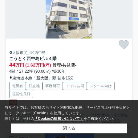
大阪市淀川区西中島
こうとく西中島ビル
４階
44
万円 (1.62万円/坪)
管理/共益費-
4階 / 27.22坪 (90.00㎡) /築36年
東海道本線「新大阪」駅 徒歩16分
電気有
好立地
事務所可
トイレ共同
スクール向け
視認性良好
礼0
当サイトでは、お客様の当サイト利用状況把握、サービス向上検討を目的と
して、クッキー（Cookie）を使用しています。
ダンススタジオ・フィットネス・ヨガ・スクールにおすすめ！ 南方駅徒
詳しくは、当社の
「Cookieの取扱いについて」
をご確認ください。
歩3分の好立地にある約30坪の店舗・事務所です☆ 前...
もっと見る
閉じる