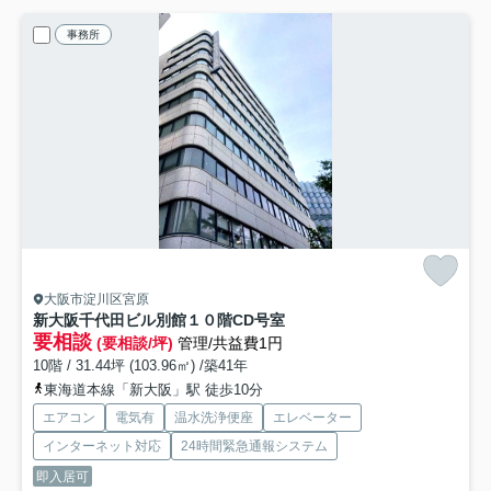
事務所
大阪市淀川区宮原
新大阪千代田ビル別館
１０階CD号室
要相談
(要相談/坪)
管理/共益費1円
10階 / 31.44坪 (103.96㎡) /築41年
東海道本線「新大阪」駅 徒歩10分
エアコン
電気有
温水洗浄便座
エレベーター
インターネット対応
24時間緊急通報システム
即入居可