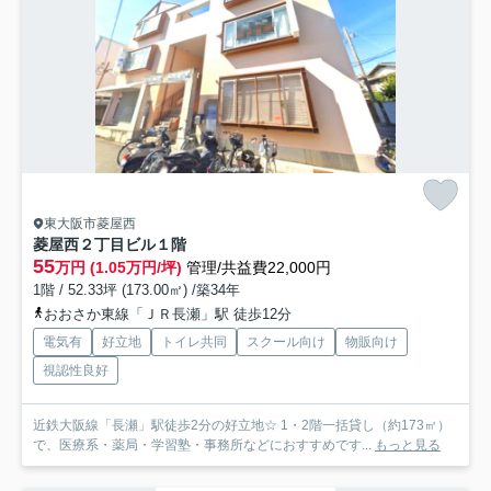
東大阪市菱屋西
菱屋西２丁目ビル
１階
55
万円 (1.05万円/坪)
管理/共益費22,000円
1階 / 52.33坪 (173.00㎡) /築34年
おおさか東線「ＪＲ長瀬」駅 徒歩12分
電気有
好立地
トイレ共同
スクール向け
物販向け
視認性良好
近鉄大阪線「長瀬」駅徒歩2分の好立地☆ 1・2階一括貸し（約173㎡）
で、医療系・薬局・学習塾・事務所などにおすすめです...
もっと見る