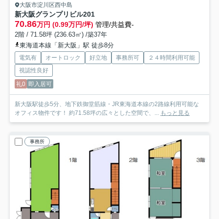
大阪市淀川区西中島
新大阪グランプリビル
201
70.86
万円 (0.99万円/坪)
管理/共益費-
2階 / 71.58坪 (236.63㎡) /築37年
東海道本線「新大阪」駅 徒歩8分
電気有
オートロック
好立地
事務所可
２４時間利用可能
視認性良好
礼0
即入居可
新大阪駅徒歩5分、地下鉄御堂筋線・JR東海道本線の2路線利用可能な
オフィス物件です！ 約71.58坪の広々とした空間で、...
もっと見る
事務所