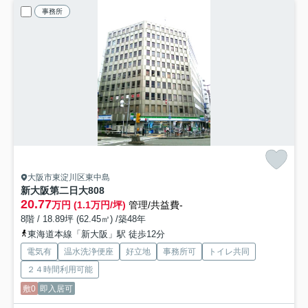
事務所
大阪市東淀川区東中島
新大阪第二日大
808
20.77
万円 (1.1万円/坪)
管理/共益費-
8階 / 18.89坪 (62.45㎡) /築48年
東海道本線「新大阪」駅 徒歩12分
電気有
温水洗浄便座
好立地
事務所可
トイレ共同
２４時間利用可能
敷0
即入居可