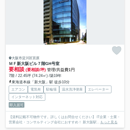
大阪市淀川区宮原
ＭＦ新大阪ビル
７階GH号室
要相談
(要相談/坪)
管理/共益費1円
7階 / 22.45坪 (74.24㎡) /築19年
東海道本線「新大阪」駅 徒歩10分
エアコン
電気有
駐輪場
温水洗浄便座
エレベーター
インターネット対応
即入居可
【賃料記載不可物件です。詳しくはお問合せください】 IT企業・士業・
営業会社・コンサルティング会社におすすめ！ 新大阪駅...
もっと見る