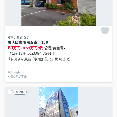
東大阪市衣摺
東大阪市衣摺倉庫・工場
88
万円 (0.53万円/坪)
管理/共益費-
- / 167.13坪 (552.50㎡) /築61年
おおさか東線「衣摺加美北」駅 徒歩8分
現状有姿
分割相談可能
事務所