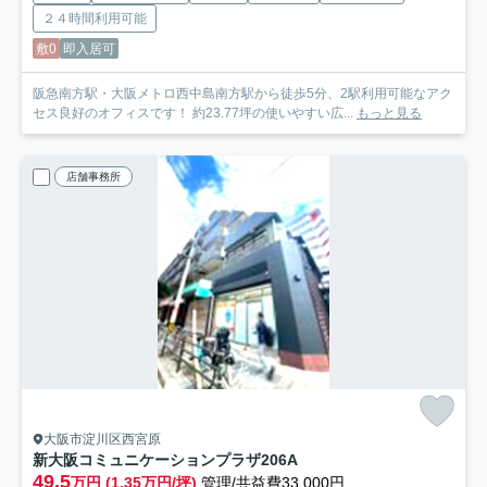
２４時間利用可能
敷0
即入居可
阪急南方駅・大阪メトロ西中島南方駅から徒歩5分、2駅利用可能なアク
セス良好のオフィスです！ 約23.77坪の使いやすい広...
もっと見る
店舗事務所
大阪市淀川区西宮原
新大阪コミュニケーションプラザ
206A
49.5
万円 (1.35万円/坪)
管理/共益費33,000円