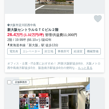
大阪市淀川区西中島
新大阪セントラルＧＴＣビル
２階
26.4
万円 (1.32万円/坪)
管理/共益費11,000円
2階 / 19.99坪 (66.10㎡) /築42年
東海道本線「新大阪」駅 徒歩13分
電気有
エレベーター
好立地
事務所可
給湯室
機械警備
オフィス・士業・IT企業におすすめ！ JR新大阪駅徒歩8分、大阪メトロ
西中島南方駅徒歩5分、阪急南方駅徒歩6分の便利な...
もっと見る
店舗事務所