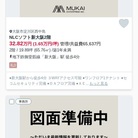
大阪市淀川区西中島
NLCソフト新大阪
2階
32.82
万円 (1.65万円/坪)
管理/共益費65,637円
2階 / 19.89坪 (65.76㎡) /築1年未満
地下鉄御堂筋線「新大阪」駅 徒歩4分
礼0
●新大阪駅から徒歩4分 ３WAYアクセス可能 ●ワンフロア1テナント ●セ
コムセキュリティ完備 ●ＯＡフロア完備 ●ＡＥ...
もっと見る
事務所