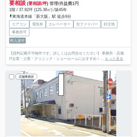
要相談
(要相談/坪)
管理/共益費1円
1階 / 37.92坪 (125.38㎡) /築45年
東海道本線「新大阪」駅 徒歩9分
エアコン
電気有
エレベーター
光ファイバー
好立地
事務所可
即入居可
【賃料記載不可物件です。詳しくはお問合せください】 事務所・店舗
IT企業・士業・クリニック・ショールームにおすすめ！ ...
もっと見る
店舗事務所