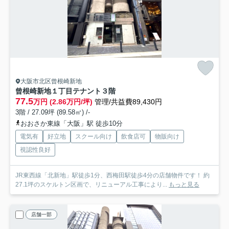
大阪市北区曾根崎新地
曾根崎新地１丁目テナント
３階
77.5
万円 (2.86万円/坪)
管理/共益費89,430円
3階 / 27.09坪 (89.58㎡) /-
おおさか東線「大阪」駅 徒歩10分
電気有
好立地
スクール向け
飲食店可
物販向け
視認性良好
JR東西線「北新地」駅徒歩1分、西梅田駅徒歩4分の店舗物件です！ 約
27.1坪のスケルトン区画で、リニューアル工事により...
もっと見る
店舗一部