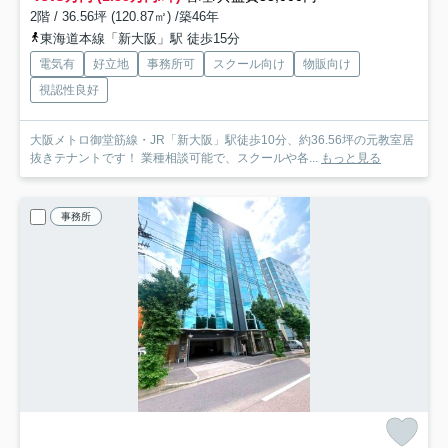
2階 / 36.56坪 (120.87㎡) /築46年
東海道本線「新大阪」駅 徒歩15分
電気有
好立地
事務所可
スクール向け
物販向け
視認性良好
大阪メトロ御堂筋線・JR「新大阪」駅徒歩10分、約36.56坪の元教室居
抜きテナントです！ 業種相談可能で、スクールや各...
もっと見る
事務所