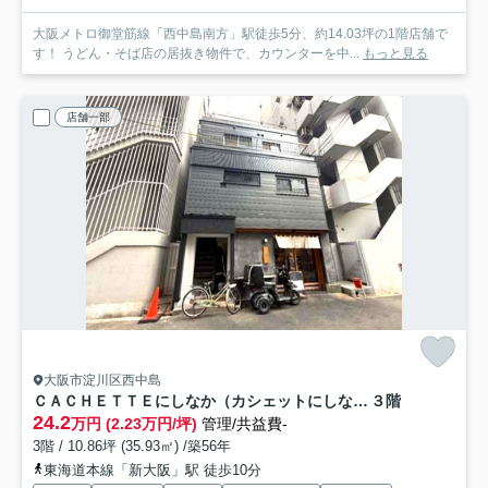
大阪メトロ御堂筋線「西中島南方」駅徒歩5分、約14.03坪の1階店舗で
す！ うどん・そば店の居抜き物件で、カウンターを中...
もっと見る
店舗一部
大阪市淀川区西中島
ＣＡＣＨＥＴＴＥにしなか（カシェットにしなか）
３階
24.2
万円 (2.23万円/坪)
管理/共益費-
3階 / 10.86坪 (35.93㎡) /築56年
東海道本線「新大阪」駅 徒歩10分