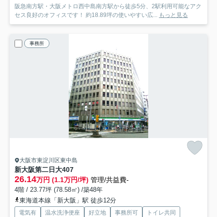
阪急南方駅・大阪メトロ西中島南方駅から徒歩5分、2駅利用可能なアク
セス良好のオフィスです！ 約18.89坪の使いやすい広...
もっと見る
事務所
大阪市東淀川区東中島
新大阪第二日大
407
26.14
万円 (1.1万円/坪)
管理/共益費-
4階 / 23.77坪 (78.58㎡) /築48年
東海道本線「新大阪」駅 徒歩12分
電気有
温水洗浄便座
好立地
事務所可
トイレ共同