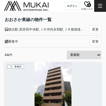
0
ログイン
お気に入り
おおさか東線の物件一覧
放出駅,高井田中央駅,ＪＲ河内永和駅,ＪＲ俊徳道駅,ＪＲ長瀬駅,衣摺加美北駅,新加美駅,久宝寺駅,大阪駅,新大阪駅,南吹田駅,ＪＲ淡路駅,城北公園通駅,ＪＲ野江駅,鴫野駅
変更
募集中
変更
242
件
事務所