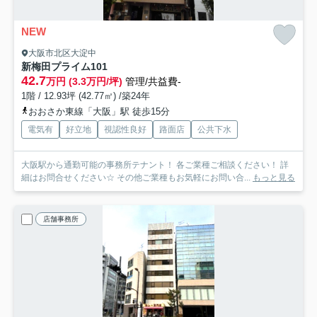
NEW
大阪市北区大淀中
新梅田プライム
101
42.7
万円 (3.3万円/坪)
管理/共益費-
1階 / 12.93坪 (42.77㎡) /築24年
おおさか東線「大阪」駅 徒歩15分
電気有
好立地
視認性良好
路面店
公共下水
大阪駅から通勤可能の事務所テナント！ 各ご業種ご相談ください！ 詳
細はお問合せください☆ その他ご業種もお気軽にお問い合...
もっと見る
店舗事務所