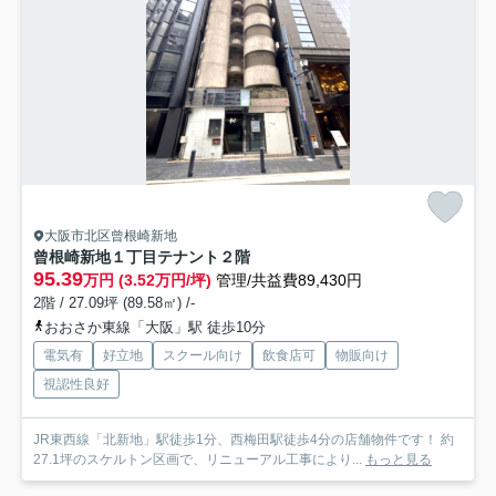
大阪市北区曾根崎新地
曾根崎新地１丁目テナント
２階
95.39
万円 (3.52万円/坪)
管理/共益費89,430円
2階 / 27.09坪 (89.58㎡) /-
おおさか東線「大阪」駅 徒歩10分
電気有
好立地
スクール向け
飲食店可
物販向け
視認性良好
JR東西線「北新地」駅徒歩1分、西梅田駅徒歩4分の店舗物件です！ 約
27.1坪のスケルトン区画で、リニューアル工事により...
もっと見る