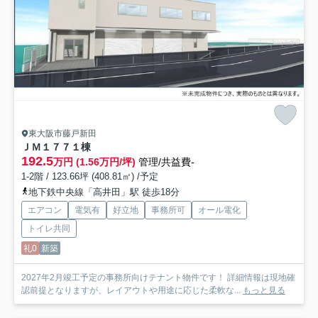
東大阪市藤戸新田
ＪＭ１７７
１棟
192.5
万円 (1.56万円/坪)
管理/共益費-
1-2階 / 123.66坪 (408.81㎡) /予定
地下鉄中央線「高井田」駅 徒歩18分
エアコン
電気有
好立地
事務所可
オール電化
トイレ共同
礼0
新築
2027年2月竣工予定の事務所向けテナント物件です！ 詳細情報は現地確
認前提となりますが、レイアウトや用途に応じた柔軟な...
もっと見る