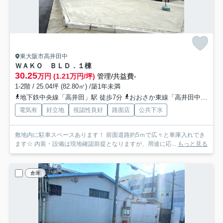
東大阪市高井田中
ＷＡＫＯ ＢＬＤ．
１棟
30.25
万円 (1.21万円/坪)
管理/共益費-
1-2階 / 25.04坪 (82.80㎡) /築1年未満
地下鉄中央線「高井田」駅 徒歩7分
おおさか東線「高井田中央」駅 徒歩6分
電気有
好立地
視認性良好
路面店
公共下水
敷地内に駐車スペースあります！ 前面道路約5ｍで広々と車庫入れでき
ます☆ 内装・設備は現地確認前提となりますが、用途に応...
もっと見る
倉庫