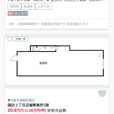
電気有
給湯室
公共下水
敷0
即入居可
３階、４階同時募集中！業種相談可能です♪改装相談も可◎
店舗一部
大阪市城東区諏訪
諏訪２丁目店舗事務所
1階
20.9
万円 (1.08万円/坪)
管理/共益費-