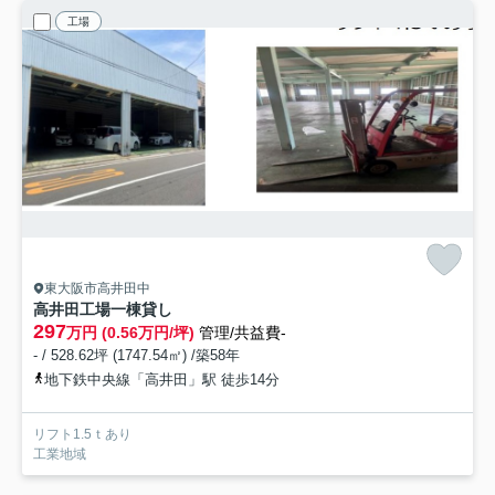
工場
東大阪市高井田中
高井田工場一棟貸し
297
万円 (0.56万円/坪)
管理/共益費-
- / 528.62坪 (1747.54㎡) /築58年
地下鉄中央線「高井田」駅 徒歩14分
リフト1.5ｔあり
工業地域