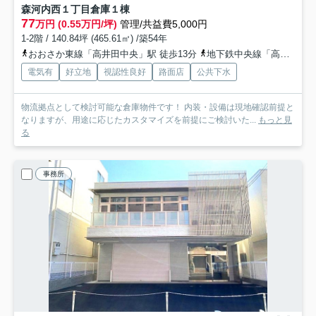
森河内西１丁目倉庫
１棟
77
万円 (0.55万円/坪)
管理/共益費5,000円
1-2階 / 140.84坪 (465.61㎡) /築54年
おおさか東線「高井田中央」駅 徒歩13分
地下鉄中央線「高井田」駅 徒歩13分
電気有
好立地
視認性良好
路面店
公共下水
物流拠点として検討可能な倉庫物件です！ 内装・設備は現地確認前提と
なりますが、用途に応じたカスタマイズを前提にご検討いた...
もっと見
る
事務所