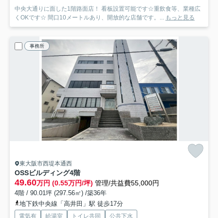
中央大通りに面した1階路面店！ 看板設置可能です☆重飲食等、業種広
くOKです☆ 間口10メートルあり、開放的な店舗です。...
もっと見る
事務所
東大阪市西堤本通西
OSSビルディング
4階
49.60
万円 (0.55万円/坪)
管理/共益費55,000円
4階 / 90.01坪 (297.56㎡) /築36年
地下鉄中央線「高井田」駅 徒歩17分
電気有
給湯室
トイレ共同
公共下水