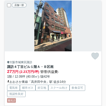
店舗一部
大阪市城東区諏訪
諏訪４丁目ビル
１階Ａ・Ｂ区画
27
万円 (2.23万円/坪)
管理/共益費-
1階 / 12.09坪 (40.00㎡) /築42年
おおさか東線「高井田中央」駅 徒歩14分
電気有
都市ガス
好立地
スクール向け
飲食店可
視認性良好
敷礼0