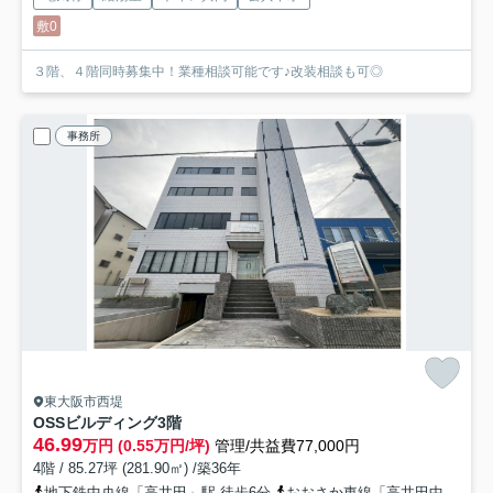
敷0
３階、４階同時募集中！業種相談可能です♪改装相談も可◎
事務所
東大阪市西堤
OSSビルディング
3階
46.99
万円 (0.55万円/坪)
管理/共益費77,000円
4階 / 85.27坪 (281.90㎡) /築36年
地下鉄中央線「高井田」駅 徒歩6分
おおさか東線「高井田中央」駅 徒歩7分