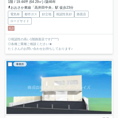
1階 / 19.44坪 (64.29㎡) /築46年
おおさか東線「高井田中央」駅 徒歩23分
電気有
都市ガス
好立地
視認性良好
路面店
ロードサイド
礼0
◎視認性の高い1階路面店です(*^^*)
◎各種ご業種ご相談ください★
たくさんのお問い合わせお待ちしております♪
事務所