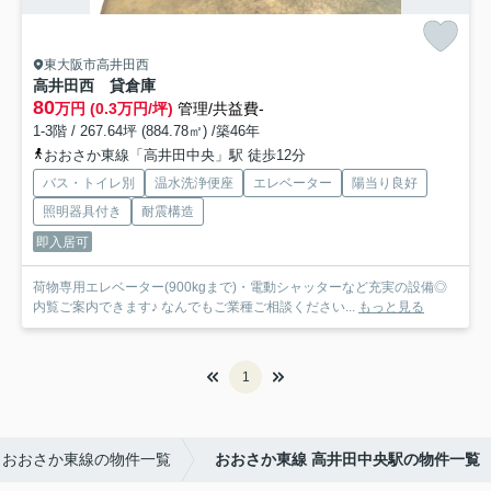
東大阪市高井田西
高井田西 貸倉庫
80
万円 (0.3万円/坪)
管理/共益費-
1-3階 / 267.64坪 (884.78㎡) /築46年
おおさか東線「高井田中央」駅 徒歩12分
バス・トイレ別
温水洗浄便座
エレベーター
陽当り良好
照明器具付き
耐震構造
即入居可
荷物専用エレベーター(900kgまで)・電動シャッターなど充実の設備◎
内覧ご案内できます♪ なんでもご業種ご相談ください...
もっと見る
1
おおさか東線の物件一覧
おおさか東線 高井田中央駅の物件一覧