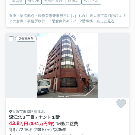
電気有
好立地
視認性良好
路面店
公共下水
倉庫・物流拠点・軽作業場兼事務所におすすめ！ 東大阪市森河内西エリ
アの倉庫・事務所物件！ 1階倉庫約402㎡、2階事務...
もっと見る
店舗事務所
大阪市東成区深江北
深江北３丁目テナント
１階
43.8
万円 (0.61万円/坪)
管理/共益費-
1階 / 72.16坪 (238.57㎡) /築35年