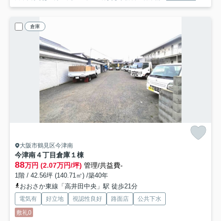
倉庫
大阪市鶴見区今津南
今津南４丁目倉庫
１棟
88
万円 (2.07万円/坪)
管理/共益費-
1階 / 42.56坪 (140.71㎡) /築40年
おおさか東線「高井田中央」駅 徒歩21分
電気有
好立地
視認性良好
路面店
公共下水
敷礼0