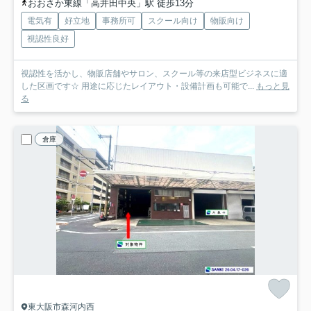
おおさか東線「高井田中央」駅 徒歩13分
電気有
好立地
事務所可
スクール向け
物販向け
視認性良好
視認性を活かし、物販店舗やサロン、スクール等の来店型ビジネスに適
した区画です☆ 用途に応じたレイアウト・設備計画も可能で...
もっと見
る
倉庫
東大阪市森河内西