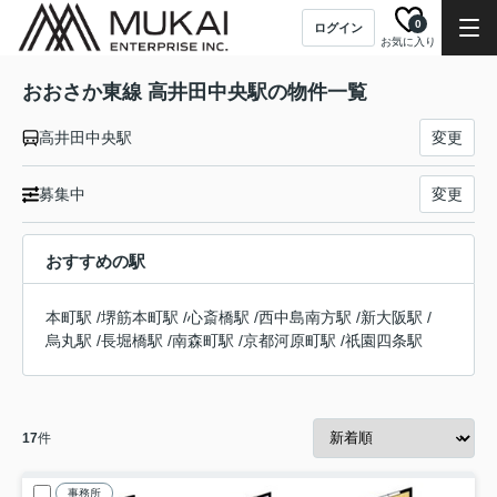
0
ログイン
お気に入り
おおさか東線 高井田中央駅の物件一覧
高井田中央駅
変更
募集中
変更
おすすめの駅
本町駅
/
堺筋本町駅
/
心斎橋駅
/
西中島南方駅
/
新大阪駅
/
烏丸駅
/
長堀橋駅
/
南森町駅
/
京都河原町駅
/
祇園四条駅
17
件
事務所