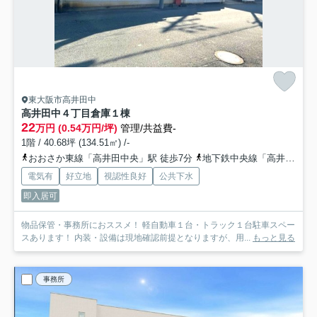
東大阪市高井田中
高井田中４丁目倉庫
１棟
22
万円 (0.54万円/坪)
管理/共益費-
1階 / 40.68坪 (134.51㎡) /-
おおさか東線「高井田中央」駅 徒歩7分
地下鉄中央線「高井田」駅 徒歩8分
電気有
好立地
視認性良好
公共下水
即入居可
物品保管・事務所におススメ！ 軽自動車１台・トラック１台駐車スペー
スあります！ 内装・設備は現地確認前提となりますが、用...
もっと見る
事務所