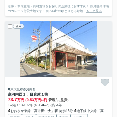
倉庫・車両置場・資材置場をお探しの企業様におすすめ！ 鶴見区今津南
のガレージ付貸土地です！ 約233坪のゆとりある敷地...
もっと見る
倉庫
東大阪市森河内西
森河内西１丁目倉庫
１棟
73.7
万円 (0.53万円/坪)
管理/共益費-
1-2階 / 139.59坪 (461.46㎡) /築54年
おおさか東線「高井田中央」駅 徒歩13分
地下鉄中央線「高井田」駅 徒歩13分