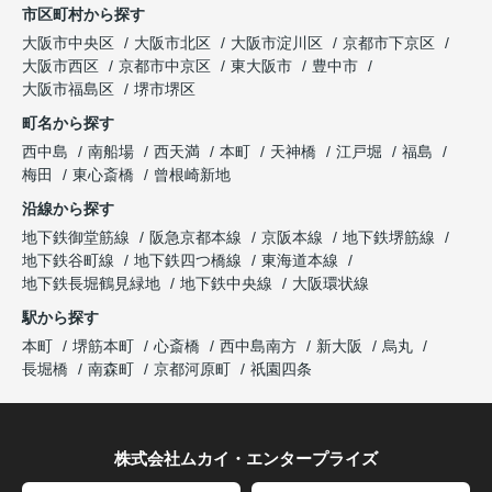
市区町村から探す
大阪市中央区
大阪市北区
大阪市淀川区
京都市下京区
大阪市西区
京都市中京区
東大阪市
豊中市
大阪市福島区
堺市堺区
町名から探す
西中島
南船場
西天満
本町
天神橋
江戸堀
福島
梅田
東心斎橋
曾根崎新地
沿線から探す
地下鉄御堂筋線
阪急京都本線
京阪本線
地下鉄堺筋線
地下鉄谷町線
地下鉄四つ橋線
東海道本線
地下鉄長堀鶴見緑地
地下鉄中央線
大阪環状線
駅から探す
本町
堺筋本町
心斎橋
西中島南方
新大阪
烏丸
長堀橋
南森町
京都河原町
祇園四条
株式会社ムカイ・エンタープライズ