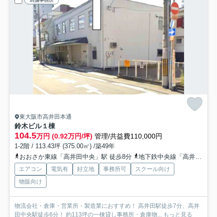
東大阪市高井田本通
鈴木ビル
１棟
104.5
万円 (0.92万円/坪)
管理/共益費110,000円
1-2階 / 113.43坪 (375.00㎡) /築49年
おおさか東線「高井田中央」駅 徒歩8分
地下鉄中央線「高井田」駅 徒歩8分
エアコン
電気有
好立地
事務所可
スクール向け
物販向け
物流会社・倉庫・営業所・製造業におすすめ！ 高井田駅徒歩7分、高井
田中央駅徒歩6分！ 約113坪の一棟貸し事務所・倉庫物...
もっと見る