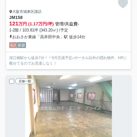
大阪市城東区諏訪
JM158
121
万円 (1.17万円/坪)
管理/共益費-
1-2階 / 103.81坪 (343.20㎡) /予定
おおさか東線「高井田中央」駅 徒歩14分
礼0
新築
深江橋駅から徒歩7分＾＾9月完成予定♪ポータル以外の隠れ物件、HPに
載せてるのでお見逃しなく！
店舗一部