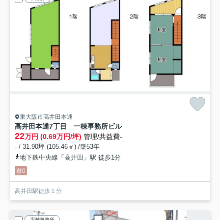
東大阪市高井田本通
高井田本通7丁目 一棟事務所ビル
22
万円 (0.69万円/坪)
管理/共益費-
- / 31.90坪 (105.46㎡) /築53年
地下鉄中央線「高井田」駅 徒歩1分
敷0
高井田駅徒歩１分
店舗事務所