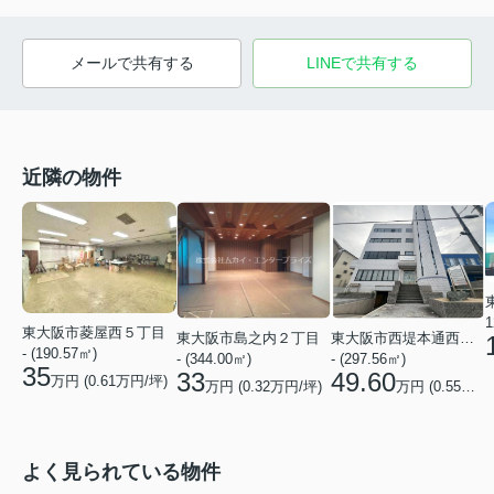
メールで共有する
LINEで共有する
近隣の物件
1
東大阪市菱屋西５丁目
東大阪市島之内２丁目
東大阪市西堤本通西１丁目
- (190.57㎡)
- (344.00㎡)
- (297.56㎡)
35
33
49.60
万円 (
0.61
万円/坪)
万円 (
0.32
万円/坪)
万円 (
0.55
万円/
よく見られている物件