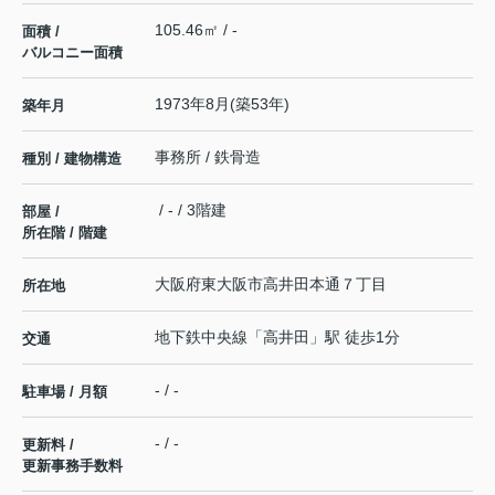
105.46㎡ / -
面積 /
バルコニー面積
1973年8月(築53年)
築年月
事務所 / 鉄骨造
種別 / 建物構造
/ - / 3階建
部屋 /
所在階 / 階建
大阪府
東大阪市
高井田本通
７丁目
所在地
地下鉄中央線
「
高井田
」駅 徒歩1分
交通
- / -
駐車場 / 月額
- / -
更新料 /
更新事務手数料