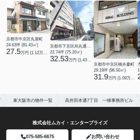
京都市中京区丸屋町
24.63坪 (81.43㎡)
京都市下京区烏丸通五条上る五条烏丸町
27.5
22.74坪 (75.20㎡)
万円 (1.12万円/坪)
32.53
万円 (1.43万円/坪)
京都市中京区橋弁慶町
1
29.19坪 (96.50㎡)
31.9
万円 (1.09万円/坪)
ズ
東大阪市の物件一覧
高井田本通7丁目 一棟事務所ビル
株式会社ムカイ・エンタープライズ
075-585-6675
お問い合わせ