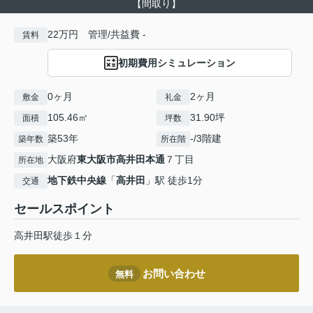
【間取り】
22万円 管理/共益費 -
賃料
初期費用シミュレーション
0ヶ月
2ヶ月
敷金
礼金
105.46㎡
31.90坪
面積
坪数
築53年
-/3階建
築年数
所在階
大阪府
東大阪市
高井田本通
７丁目
所在地
地下鉄中央線
「
高井田
」駅 徒歩1分
交通
セールスポイント
高井田駅徒歩１分
お問い合わせ
無料