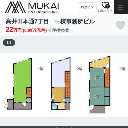
0
ログイン
お気に入り
高井田本通7丁目 一棟事務所ビル
22
万円
(0.69万円/坪)
管理/共益費 -
1
/
1