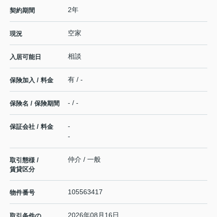
2年
契約期間
空家
現況
相談
入居可能日
有 / -
保険加入 / 料金
- / -
保険名 / 保険期間
-
保証会社 / 料金
-
仲介 / 一般
取引態様 /
賃貸区分
105563417
物件番号
2026年08月16日
取引条件の