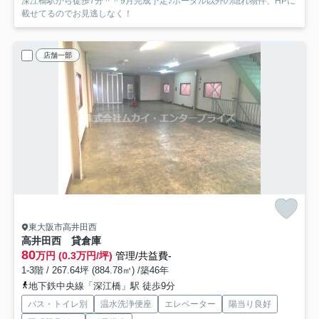
深江橋駅から徒歩7分＾＾9月完成予定♪ポータル以外の隠れ物件、HPに
載せてるのでお見逃しなく！
店舗一部
東大阪市高井田西
高井田西 貸倉庫
80
万円 (0.3万円/坪)
管理/共益費-
1-3階 / 267.64坪 (884.78㎡) /築46年
地下鉄中央線「深江橋」駅 徒歩9分
バス・トイレ別
温水洗浄便座
エレベーター
陽当り良好