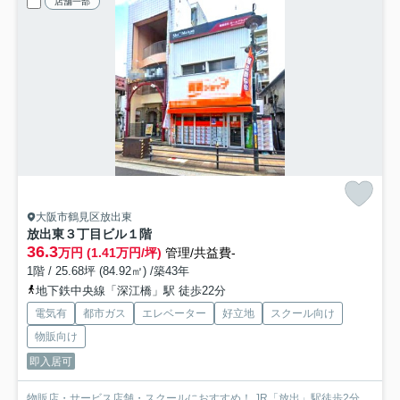
店舗一部
大阪市鶴見区放出東
放出東３丁目ビル
１階
36.3
万円 (1.41万円/坪)
管理/共益費-
1階 / 25.68坪 (84.92㎡) /築43年
地下鉄中央線「深江橋」駅 徒歩22分
電気有
都市ガス
エレベーター
好立地
スクール向け
物販向け
即入居可
物販店・サービス店舗・スクールにおすすめ！ JR「放出」駅徒歩2分、