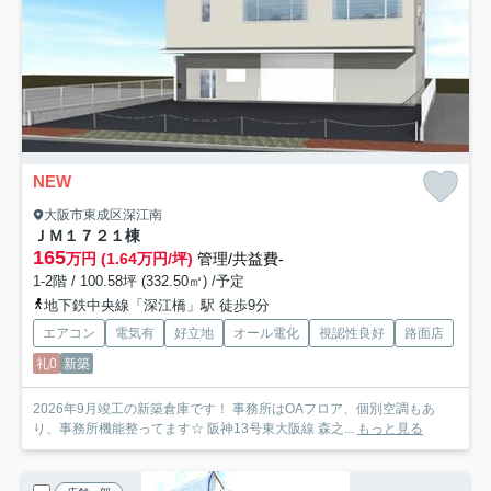
NEW
大阪市東成区深江南
ＪＭ１７２
１棟
165
万円 (1.64万円/坪)
管理/共益費-
1-2階 / 100.58坪 (332.50㎡) /予定
地下鉄中央線「深江橋」駅 徒歩9分
エアコン
電気有
好立地
オール電化
視認性良好
路面店
礼0
新築
2026年9月竣工の新築倉庫です！ 事務所はOAフロア、個別空調もあ
り、事務所機能整ってます☆ 阪神13号東大阪線 森之...
もっと見る