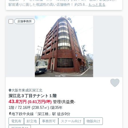
駅前通りに面した視認性の高い店舗物件！ 約25.6...
もっと見る
店舗事務所
大阪市東成区深江北
深江北３丁目テナント
１階
43.8
万円 (0.61万円/坪)
管理/共益費-
1階 / 72.16坪 (238.57㎡) /築35年
地下鉄中央線「深江橋」駅 徒歩9分
電気有
好立地
事務所可
スクール向け
物販向け