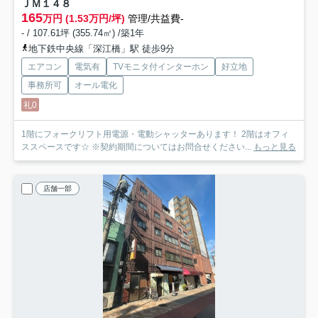
ＪＭ１４８
165
万円 (1.53万円/坪)
管理/共益費-
- / 107.61坪 (355.74㎡) /築1年
地下鉄中央線「深江橋」駅 徒歩9分
エアコン
電気有
TVモニタ付インターホン
好立地
事務所可
オール電化
礼0
1階にフォークリフト用電源・電動シャッターあります！ 2階はオフィ
ススペースです☆ ※契約期間についてはお問合せください...
もっと見る
店舗一部