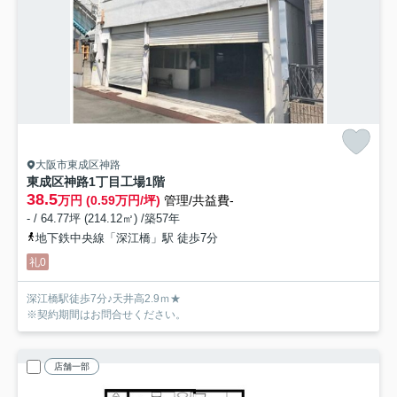
大阪市東成区神路
東成区神路1丁目工場
1階
38.5
万円 (0.59万円/坪)
管理/共益費-
- / 64.77坪 (214.12㎡) /築57年
地下鉄中央線「深江橋」駅 徒歩7分
礼0
深江橋駅徒歩7分♪天井高2.9ｍ★
※契約期間はお問合せください。
店舗一部