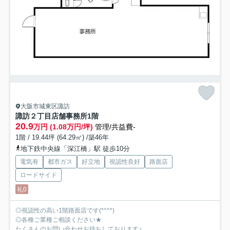
大阪市城東区諏訪
諏訪２丁目店舗事務所
1階
20.9
万円 (1.08万円/坪)
管理/共益費-
1階 / 19.44坪 (64.29㎡) /築46年
地下鉄中央線「深江橋」駅 徒歩10分
電気有
都市ガス
好立地
視認性良好
路面店
ロードサイド
礼0
◎視認性の高い1階路面店です(*^^*)
◎各種ご業種ご相談ください★
たくさんのお問い合わせお待ちしております♪