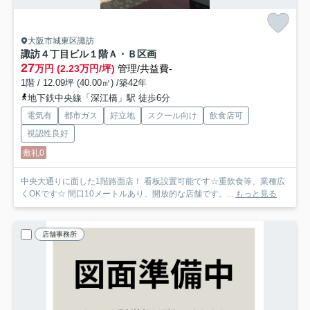
大阪市城東区諏訪
諏訪４丁目ビル
１階Ａ・Ｂ区画
27
万円 (2.23万円/坪)
管理/共益費-
1階 / 12.09坪 (40.00㎡) /築42年
地下鉄中央線「深江橋」駅 徒歩6分
電気有
都市ガス
好立地
スクール向け
飲食店可
視認性良好
敷礼0
中央大通りに面した1階路面店！ 看板設置可能です☆重飲食等、業種広
くOKです☆ 間口10メートルあり、開放的な店舗です。...
もっと見る
店舗事務所