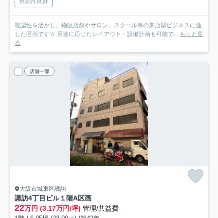
視認性良好
視認性を活かし、物販店舗やサロン、スクール等の来店型ビジネスに適
した区画です☆ 用途に応じたレイアウト・設備計画も可能で...
もっと見
る
店舗一部
大阪市城東区諏訪
諏訪4丁目ビル
１階A区画
22
万円 (3.17万円/坪)
管理/共益費-