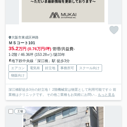
大阪市東成区神路
ＭＳコート
101
35.2
万円 (0.76万円/坪)
管理/共益費-
1-2階 / 46.36坪 (153.28㎡) /築33年
地下鉄中央線「深江橋」駅 徒歩3分
エアコン
電気有
好立地
事務所可
スクール向け
物販向け
深江橋駅徒歩3分の好立地！ 2階機械室は物置として利用可能です☆ 前
業種はクリニックです。 その他ご業種もお気軽にお問い...
もっと見る
工場