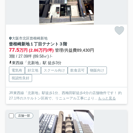
大阪市北区曾根崎新地
曾根崎新地１丁目テナント
３階
77.5
万円 (2.86万円/坪)
管理/共益費89,430円
3階 / 27.09坪 (89.58㎡) /-
東西線「北新地」駅 徒歩3分
電気有
好立地
スクール向け
飲食店可
物販向け
視認性良好
JR東西線「北新地」駅徒歩1分、西梅田駅徒歩4分の店舗物件です！ 約
27.1坪のスケルトン区画で、リニューアル工事により...
もっと見る
店舗一部