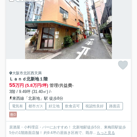
大阪市北区西天満
Ｌａｎｄ北新地
１階
55
万円 (5.8万円/坪)
管理/共益費-
3階 / 9.49坪 (31.40㎡) /-
東西線「北新地」駅 徒歩8分
電気有
都市ガス
好立地
飲食店可
視認性良好
路面店
敷0
居酒屋・小料理店・バーにおすすめ！ 北新地駅徒歩5分、東梅田駅徒歩
5分の1階路面店舗！ 約9.4坪の居抜き区画で、既存...
もっと見る