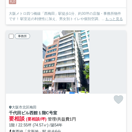
礼0
大阪メトロ四つ橋線「西梅田」駅徒歩1分、約30坪の店舗・事務所物件
です！ 駅至近の利便性に加え、男女別トイレや個別空調、...
もっと見る
事務所
大阪市北区梅田
千代田ビル西館
１階C号室
要相談
(要相談/坪)
管理/共益費1円
1階 / 22.55坪 (74.57㎡) /築54年
東西線「北新地」駅 徒歩6分