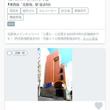
東西線「北新地」駅 徒歩5分
電気有
都市ガス
エレベーター
好立地
事務所可
機械警備
新築
北新地メインストリート「上通り」に位置する約29.4坪の店舗物件で
す！ JR北新地駅徒歩3分・大阪メトロ西梅田駅徒歩5分...
もっと見る
店舗一部