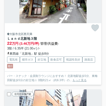
大阪市北区西天満
Ｌａｎｄ北新地
３階
22
万円 (3.46万円/坪)
管理/共益費-
3階 / 6.35坪 (21.00㎡) /-
東西線「北新地」駅 徒歩8分
電気有
都市ガス
好立地
飲食店可
視認性良好
路面店
敷0
バー・スナック・会員制ラウンジにおすすめ！ 北新地駅徒歩5分、東梅
田駅徒歩5分の好立地☆ 3階約21㎡（約6.3坪）の...
もっと見る
住宅付店舗戸建