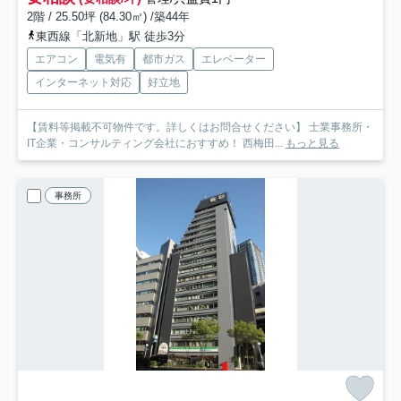
2階 / 25.50坪 (84.30㎡) /築44年
東西線「北新地」駅 徒歩3分
エアコン
電気有
都市ガス
エレベーター
インターネット対応
好立地
【賃料等掲載不可物件です。詳しくはお問合せください】 士業事務所・
IT企業・コンサルティング会社におすすめ！ 西梅田...
もっと見る
事務所