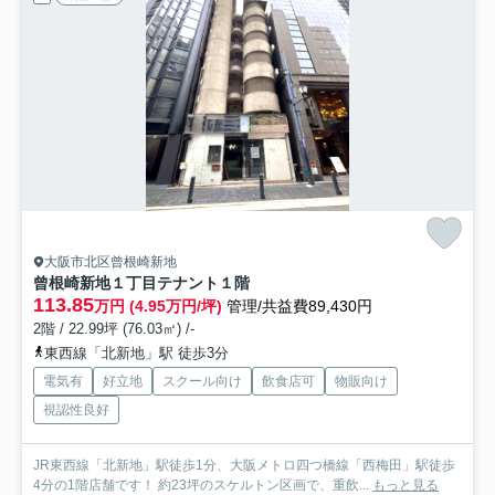
大阪市北区曾根崎新地
曾根崎新地１丁目テナント
１階
113.85
万円 (4.95万円/坪)
管理/共益費89,430円
2階 / 22.99坪 (76.03㎡) /-
東西線「北新地」駅 徒歩3分
電気有
好立地
スクール向け
飲食店可
物販向け
視認性良好
JR東西線「北新地」駅徒歩1分、大阪メトロ四つ橋線「西梅田」駅徒歩
4分の1階店舗です！ 約23坪のスケルトン区画で、重飲...
もっと見る