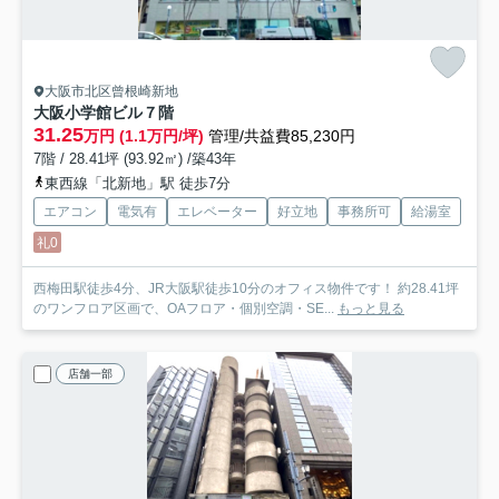
大阪市北区曾根崎新地
大阪小学館ビル
７階
31.25
万円 (1.1万円/坪)
管理/共益費85,230円
7階 / 28.41坪 (93.92㎡) /築43年
東西線「北新地」駅 徒歩7分
エアコン
電気有
エレベーター
好立地
事務所可
給湯室
礼0
西梅田駅徒歩4分、JR大阪駅徒歩10分のオフィス物件です！ 約28.41坪
のワンフロア区画で、OAフロア・個別空調・SE...
もっと見る
店舗一部