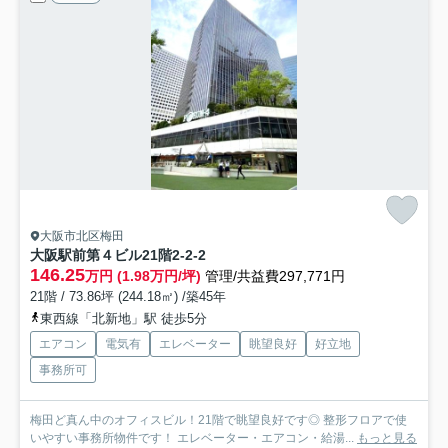
大阪市北区梅田
大阪駅前第４ビル
21階2-2-2
146.25
万円 (1.98万円/坪)
管理/共益費297,771円
21階 / 73.86坪 (244.18㎡) /築45年
東西線「北新地」駅 徒歩5分
エアコン
電気有
エレベーター
眺望良好
好立地
事務所可
梅田ど真ん中のオフィスビル！21階で眺望良好です◎ 整形フロアで使
いやすい事務所物件です！ エレベーター・エアコン・給湯...
もっと見る