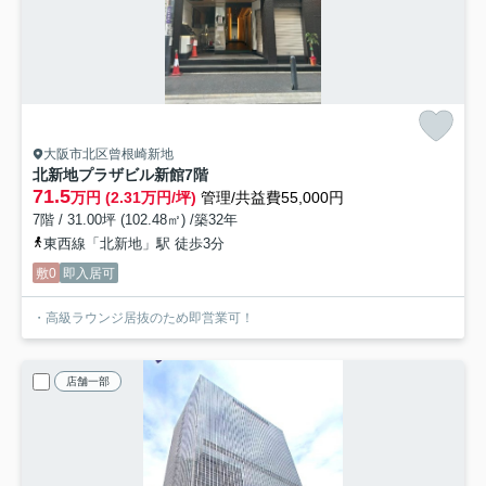
大阪市北区曾根崎新地
北新地プラザビル新館
7階
71.5
万円 (2.31万円/坪)
管理/共益費55,000円
7階 / 31.00坪 (102.48㎡) /築32年
東西線「北新地」駅 徒歩3分
敷0
即入居可
・高級ラウンジ居抜のため即営業可！
店舗一部