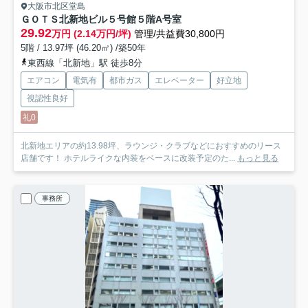
大阪市北区堂島
ＧＯＴＳ北新地ビル５号館
５階A号室
29.92
万円 (2.14万円/坪)
管理/共益費30,800円
5階 / 13.97坪 (46.20㎡) /築50年
東西線「北新地」駅 徒歩8分
エアコン
電気有
都市ガス
エレベーター
好立地
視認性良好
礼0
北新地エリアの約13.98坪、ラウンジ・クラブなどにおすすめのリース
店舗です！ ホテルライクな内装をベースに改装予定のた...
もっと見る
事務所