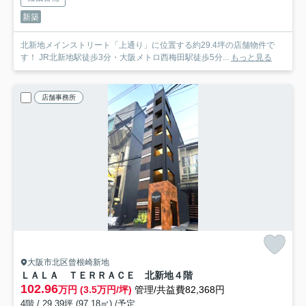
新築
北新地メインストリート「上通り」に位置する約29.4坪の店舗物件で
す！ JR北新地駅徒歩3分・大阪メトロ西梅田駅徒歩5分...
もっと見る
店舗事務所
大阪市北区曾根崎新地
ＬＡＬＡ ＴＥＲＲＡＣＥ 北新地
４階
102.96
万円 (3.5万円/坪)
管理/共益費82,368円
4階 / 29.39坪 (97.18㎡) /予定