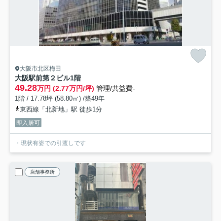
大阪市北区梅田
大阪駅前第２ビル
1階
49.28
万円 (2.77万円/坪)
管理/共益費-
1階 / 17.78坪 (58.80㎡) /築49年
東西線「北新地」駅 徒歩1分
即入居可
・現状有姿での引渡しです
店舗事務所