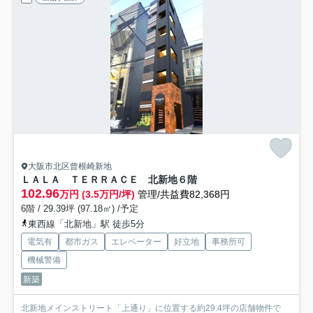
大阪市北区曾根崎新地
ＬＡＬＡ ＴＥＲＲＡＣＥ 北新地
６階
102.96
万円 (3.5万円/坪)
管理/共益費82,368円
6階 / 29.39坪 (97.18㎡) /予定
東西線「北新地」駅 徒歩5分
電気有
都市ガス
エレベーター
好立地
事務所可
機械警備
新築
北新地メインストリート「上通り」に位置する約29.4坪の店舗物件で