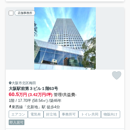
店舗事務所
大阪市北区梅田
大阪駅前第３ビル
１階63号
60.5
万円 (3.42万円/坪)
管理/共益費-
1階 / 17.70坪 (58.54㎡) /築46年
東西線「北新地」駅 徒歩4分
エアコン
電気有
好立地
事務所可
トイレ共同
物販向け
即入居可