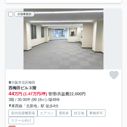
店舗事務所
大阪市北区梅田
西梅田ビル
３階
44
万円 (1.47万円/坪)
管理/共益費22,000円
3階 / 30.00坪 (99.18㎡) /築48年
東西線「北新地」駅 徒歩4分
室内洗濯機置場
エアコン
電気有
好立地
事務所可
スクール向け