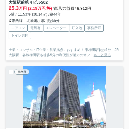
大阪駅前第４ビル
502
25.3
万円 (2.19万円/坪)
管理/共益費46,912円
5階 / 11.53坪 (38.14㎡) /築44年
東西線「北新地」駅 徒歩5分
エアコン
電気有
エレベーター
好立地
事務所可
トイレ共同
士業・コンサル・IT企業・営業拠点におすすめ！ 東梅田駅徒歩1分、JR
大阪駅・各線梅田駅も徒歩5分の利便性が魅力のオフ...
もっと見る
事務所