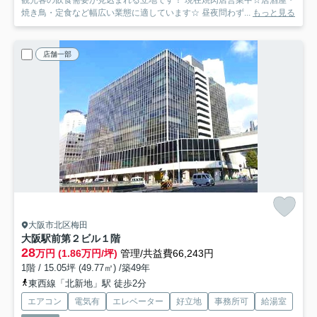
焼き鳥・定食など幅広い業態に適しています☆ 昼夜問わず...
もっと見る
店舗一部
大阪市北区梅田
大阪駅前第２ビル
１階
28
万円 (1.86万円/坪)
管理/共益費66,243円
1階 / 15.05坪 (49.77㎡) /築49年
東西線「北新地」駅 徒歩2分
エアコン
電気有
エレベーター
好立地
事務所可
給湯室