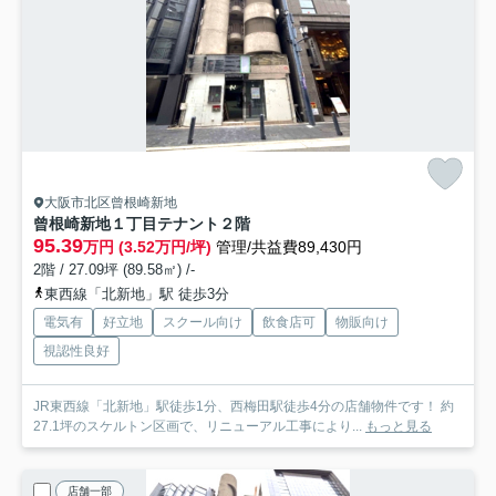
大阪市北区曾根崎新地
曾根崎新地１丁目テナント
２階
95.39
万円 (3.52万円/坪)
管理/共益費89,430円
2階 / 27.09坪 (89.58㎡) /-
東西線「北新地」駅 徒歩3分
電気有
好立地
スクール向け
飲食店可
物販向け
視認性良好
JR東西線「北新地」駅徒歩1分、西梅田駅徒歩4分の店舗物件です！ 約
27.1坪のスケルトン区画で、リニューアル工事により...
もっと見る
店舗一部