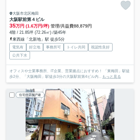
大阪市北区梅田
大阪駅前第４ビル
35
万円 (1.6万円/坪)
管理/共益費88,879円
4階 / 21.85坪 (72.26㎡) /築45年
東西線「北新地」駅 徒歩5分
電気有
好立地
事務所可
トイレ共同
視認性良好
公共下水
オフィスや士業事務所、IT企業、営業拠点におすすめ！ 「東梅田」駅徒
歩2分、「大阪梅田」駅徒歩3分の大阪駅前第4ビル内...
もっと見る
住宅付店舗戸建