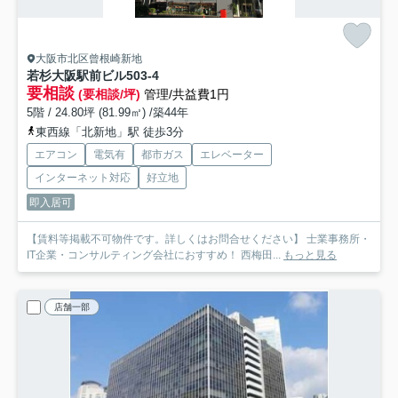
大阪市北区曾根崎新地
若杉大阪駅前ビル
503-4
要相談
(要相談/坪)
管理/共益費1円
5階 / 24.80坪 (81.99㎡) /築44年
東西線「北新地」駅 徒歩3分
エアコン
電気有
都市ガス
エレベーター
インターネット対応
好立地
即入居可
【賃料等掲載不可物件です。詳しくはお問合せください】 士業事務所・
IT企業・コンサルティング会社におすすめ！ 西梅田...
もっと見る
店舗一部