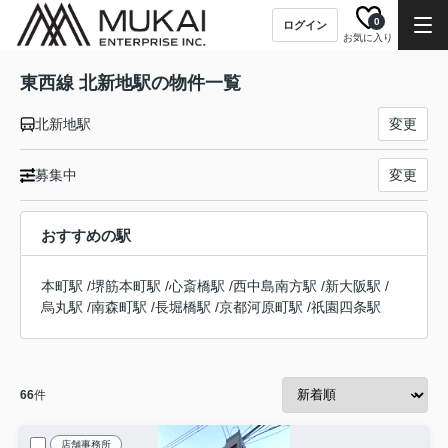
0
ログイン
お気に入り
東西線 北新地駅の物件一覧
北新地駅
変更
募集中
変更
おすすめの駅
本町駅
/
堺筋本町駅
/
心斎橋駅
/
西中島南方駅
/
新大阪駅
/
烏丸駅
/
南森町駅
/
長堀橋駅
/
京都河原町駅
/
祇園四条駅
66
件
店舗事務所