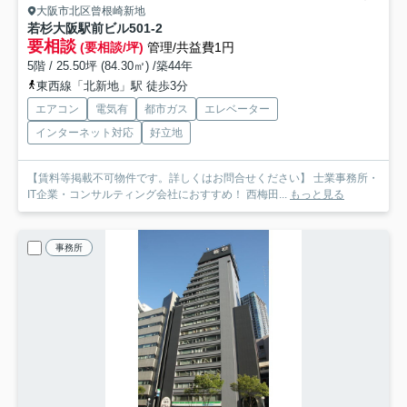
大阪市北区曾根崎新地
若杉大阪駅前ビル
501-2
要相談
(要相談/坪)
管理/共益費1円
5階 / 25.50坪 (84.30㎡) /築44年
東西線「北新地」駅 徒歩3分
エアコン
電気有
都市ガス
エレベーター
インターネット対応
好立地
【賃料等掲載不可物件です。詳しくはお問合せください】 士業事務所・
IT企業・コンサルティング会社におすすめ！ 西梅田...
もっと見る
事務所