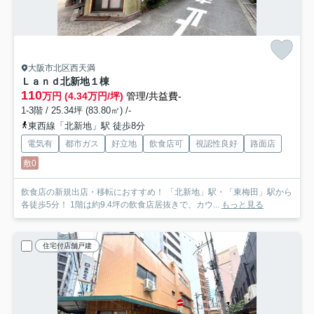
大阪市北区西天満
Ｌａｎｄ北新地
１棟
110
万円 (4.34万円/坪)
管理/共益費-
1-3階 / 25.34坪 (83.80㎡) /-
東西線「北新地」駅 徒歩8分
電気有
都市ガス
好立地
飲食店可
視認性良好
路面店
敷0
飲食店の新規出店・移転におすすめ！ 「北新地」駅・「東梅田」駅から
各徒歩5分！ 1階は約9.4坪の飲食店居抜きで、カウ...
もっと見る
住宅付店舗戸建