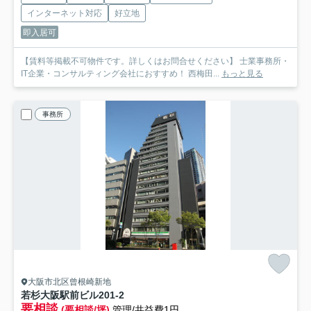
インターネット対応
好立地
即入居可
【賃料等掲載不可物件です。詳しくはお問合せください】 士業事務所・
IT企業・コンサルティング会社におすすめ！ 西梅田...
もっと見る
事務所
大阪市北区曾根崎新地
若杉大阪駅前ビル
201-2
要相談
(要相談/坪)
管理/共益費1円