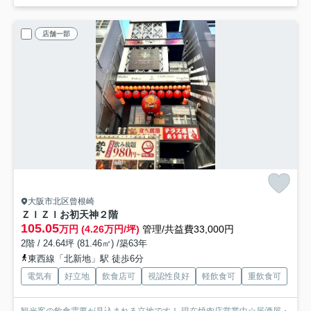
店舗一部
大阪市北区曾根崎
ＺＩＺＩお初天神
２階
105.05
万円 (4.26万円/坪)
管理/共益費33,000円
2階 / 24.64坪 (81.46㎡) /築63年
東西線「北新地」駅 徒歩6分
電気有
好立地
飲食店可
視認性良好
軽飲食可
重飲食可
観光客の飲食需要が見込まれる立地です！ 現在焼肉店営業中☆居酒屋・