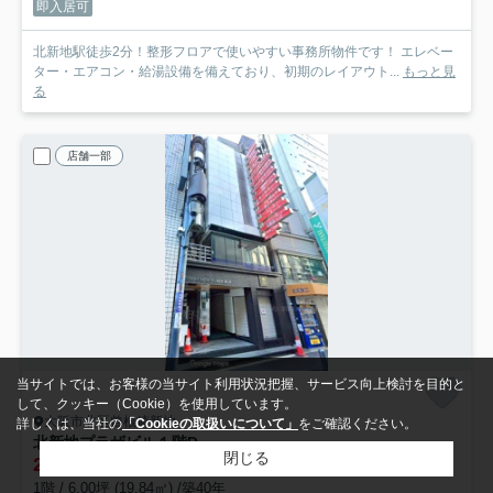
即入居可
北新地駅徒歩2分！整形フロアで使いやすい事務所物件です！ エレベー
ター・エアコン・給湯設備を備えており、初期のレイアウト...
もっと見
る
店舗一部
当サイトでは、お客様の当サイト利用状況把握、サービス向上検討を目的と
して、クッキー（Cookie）を使用しています。
大阪市北区曾根崎新地
詳しくは、当社の
「Cookieの取扱いについて」
をご確認ください。
北新地プラザビル
１階D
閉じる
25.3
万円 (4.22万円/坪)
管理/共益費22,000円
1階 / 6.00坪 (19.84㎡) /築40年