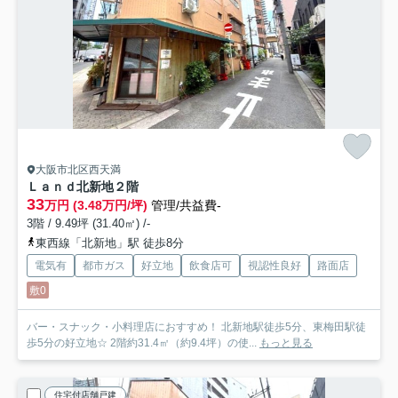
大阪市北区西天満
Ｌａｎｄ北新地
２階
33
万円 (3.48万円/坪)
管理/共益費-
3階 / 9.49坪 (31.40㎡) /-
東西線「北新地」駅 徒歩8分
電気有
都市ガス
好立地
飲食店可
視認性良好
路面店
敷0
バー・スナック・小料理店におすすめ！ 北新地駅徒歩5分、東梅田駅徒
歩5分の好立地☆ 2階約31.4㎡（約9.4坪）の使...
もっと見る
住宅付店舗戸建