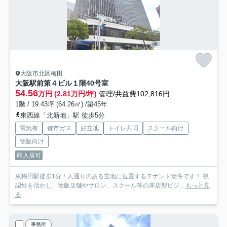
大阪市北区梅田
大阪駅前第４ビル
１階40号室
54.56
万円 (2.81万円/坪)
管理/共益費102,816円
1階 / 19.43坪 (64.26㎡) /築45年
東西線「北新地」駅 徒歩5分
電気有
都市ガス
好立地
トイレ共同
スクール向け
物販向け
即入居可
東梅田駅徒歩1分！人通りのある立地に位置するテナント物件です！ 視
認性を活かし、物販店舗やサロン、スクール等の来店型ビジ...
もっと見
る
事務所