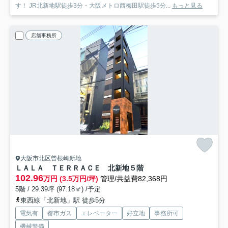
す！ JR北新地駅徒歩3分・大阪メトロ西梅田駅徒歩5分...
もっと見る
店舗事務所
大阪市北区曾根崎新地
ＬＡＬＡ ＴＥＲＲＡＣＥ 北新地
５階
102.96
万円 (3.5万円/坪)
管理/共益費82,368円
5階 / 29.39坪 (97.18㎡) /予定
東西線「北新地」駅 徒歩5分
電気有
都市ガス
エレベーター
好立地
事務所可
機械警備