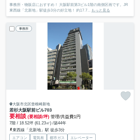
事務所・物販店におすすめ！ 大阪駅前第3ビル1階の南側区画です。JR
東西線「北新地」駅徒歩3分の好立地！ 約17.7...
もっと見る
事務所
大阪市北区曾根崎新地
若杉大阪駅前ビル
703
要相談
(要相談/坪)
管理/共益費1円
7階 / 18.52坪 (61.23㎡) /築44年
東西線「北新地」駅 徒歩3分
エアコン
電気有
都市ガス
エレベーター