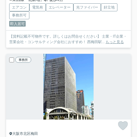
エアコン
電気有
エレベーター
光ファイバー
好立地
事務所可
即入居可
【賃料記載不可物件です。詳しくはお問合せください】 士業・IT企業・
営業会社・コンサルティング会社におすすめ！ 西梅田駅...
もっと見る
事務所
大阪市北区梅田