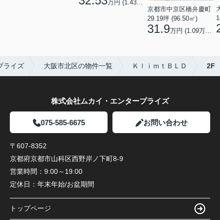
32.53
万円 (1.43万円/坪)
京都市中京区橋弁慶町
1
29.19坪 (96.50㎡)
31.9
万円 (1.09万円/坪)
プライズ
大阪市北区の物件一覧
ＫｌｉｍｔＢＬＤ
2F
株式会社ムカイ・エンタープライズ
075-585-6675
お問い合わせ
〒607-8352
京都府京都市山科区西野岸ノ下町8-9
営業時間：
9:00～19:00
定休日：
年末年始/お盆期間
トップページ