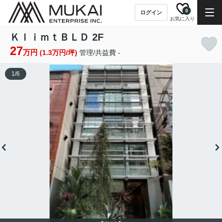
0
ログイン
お気に入り
ＫｌｉｍｔＢＬＤ 2F
27
万円
(1.3万円/坪)
管理/共益費 -
1
/
6