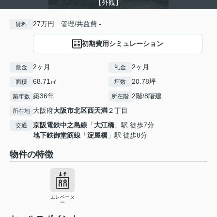
【外観】
27万円 管理/共益費 -
賃料
初期費用シミュレーション
2ヶ月
2ヶ月
敷金
礼金
68.71㎡
20.78坪
面積
坪数
築36年
2階/8階建
築年数
所在階
大阪府
大阪市北区
西天満
２丁目
所在地
京阪電鉄中之島線
「
大江橋
」駅 徒歩7分
交通
地下鉄御堂筋線
「
淀屋橋
」駅 徒歩8分
物件の特徴
エレベータ
ー