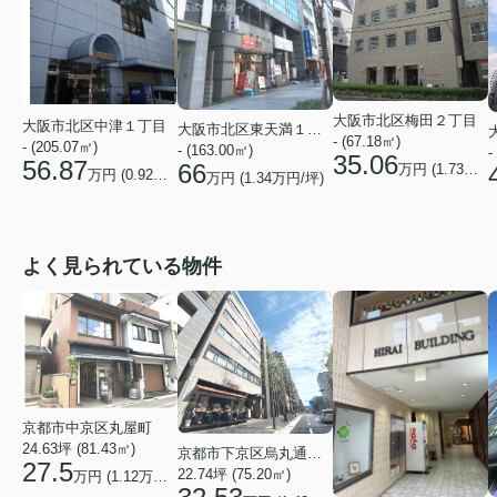
大阪市北区梅田２丁目
大阪市北区中津１丁目
大阪市北区東天満１丁目
- (67.18㎡)
- (205.07㎡)
- (163.00㎡)
-
35.06
56.87
66
万円 (
1.73
万円/
万円 (
0.92
万円/坪)
万円 (
1.34
万円/坪)
よく見られている物件
京都市中京区丸屋町
24.63坪 (81.43㎡)
京都市下京区烏丸通五条上る五条烏丸町
27.5
22.74坪 (75.20㎡)
万円 (1.12万円/坪)