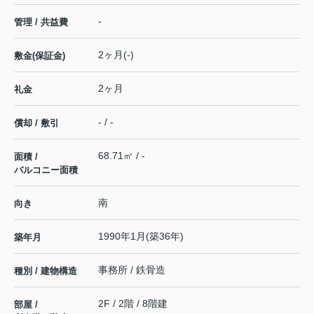
-
管理 / 共益費
2ヶ月(-)
敷金(保証金)
2ヶ月
礼金
- / -
償却 / 敷引
68.71㎡ / -
面積 /
バルコニー面積
南
向き
1990年1月(築36年)
築年月
事務所 / 鉄骨造
種別 / 建物構造
2F / 2階 / 8階建
部屋 /