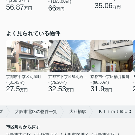
- (205.07㎡)
- (163.00㎡)
35.06
56.87
66
万円
万円
万円
よく見られている物件
京都市中京区丸屋町
京都市下京区烏丸通五条上る五条烏丸町
京都市中京区橋弁慶町
- (81.43㎡)
- (75.20㎡)
- (96.50㎡)
-
27.5
32.53
31.9
万円
万円
万円
ズ
大阪市北区の物件一覧
大江橋駅
ＫｌｉｍｔＢＬＤ
市区町村から探す
大阪市中央区
大阪市北区
大阪市淀川区
大阪市西区