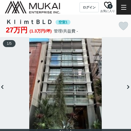
0
ログイン
お気に入り
ＫｌｉｍｔＢＬＤ
空室1
27万円
(1.3万円/坪)
管理/共益費 -
1
/
5