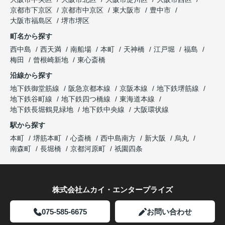
京都市下京区
京都市中京区
東大阪市
豊中市
大阪市福島区
堺市堺区
町名から探す
西中島
西天満
南船場
本町
天神橋
江戸堀
福島
梅田
曾根崎新地
東心斎橋
沿線から探す
地下鉄御堂筋線
阪急京都本線
京阪本線
地下鉄堺筋線
地下鉄谷町線
地下鉄四つ橋線
東海道本線
地下鉄長堀鶴見緑地
地下鉄中央線
大阪環状線
駅から探す
本町
堺筋本町
心斎橋
西中島南方
新大阪
烏丸
南森町
長堀橋
京都河原町
祇園四条
株式会社ムカイ・エンタープライズ
075-585-6675
お問い合わせ