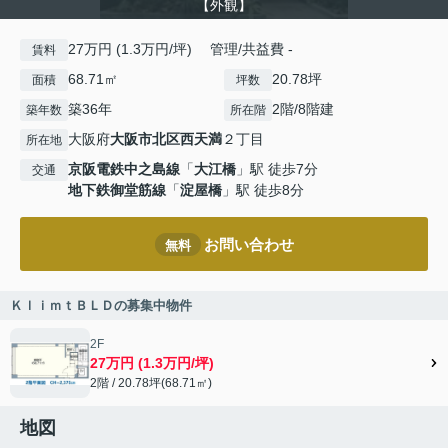
【外観】
27万円 (1.3万円/坪) 管理/共益費 -
賃料
68.71㎡
20.78坪
面積
坪数
築36年
2階/8階建
築年数
所在階
大阪府
大阪市北区
西天満
２丁目
所在地
京阪電鉄中之島線
「
大江橋
」駅 徒歩7分
交通
地下鉄御堂筋線
「
淀屋橋
」駅 徒歩8分
お問い合わせ
無料
ＫｌｉｍｔＢＬＤの募集中物件
2F
27万円 (1.3万円/坪)
2階 / 20.78坪(68.71㎡)
地図