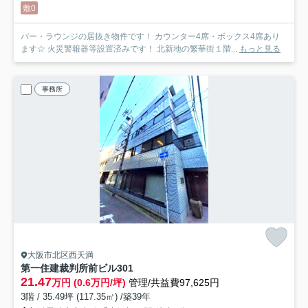
敷0
バー・ラウンジの居抜き物件です！ カウンター4席・ボックス4席あり
ます☆ 火災警報器等設置済みです！ 北新地の繁華街１階...
もっと見る
事務所
大阪市北区西天満
第一住建裁判所前ビル
301
21.47
万円 (0.6万円/坪)
管理/共益費97,625円
3階 / 35.49坪 (117.35㎡) /築39年