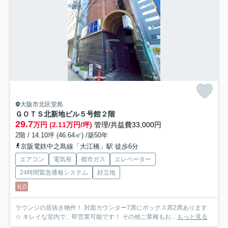
大阪市北区堂島
ＧＯＴＳ北新地ビル５号館
２階
29.7
万円 (2.11万円/坪)
管理/共益費33,000円
2階 / 14.10坪 (46.64㎡) /築50年
京阪電鉄中之島線「大江橋」駅 徒歩6分
エアコン
電気有
都市ガス
エレベーター
24時間緊急通報システム
好立地
礼0
ラウンジの居抜き物件！ 対面カウンター7席にボックス席2席あります
☆ キレイな室内で、即営業可能です！ その他ご業種もお...
もっと見る