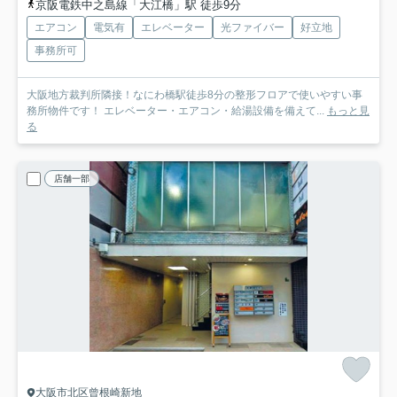
京阪電鉄中之島線「大江橋」駅 徒歩9分
エアコン
電気有
エレベーター
光ファイバー
好立地
事務所可
大阪地方裁判所隣接！なにわ橋駅徒歩8分の整形フロアで使いやすい事
務所物件です！ エレベーター・エアコン・給湯設備を備えて...
もっと見
る
店舗一部
大阪市北区曾根崎新地