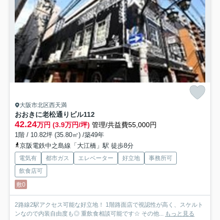
大阪市北区西天満
おおきに老松通りビル
112
42.24
万円 (3.9万円/坪)
管理/共益費55,000円
1階 / 10.82坪 (35.80㎡) /築49年
京阪電鉄中之島線「大江橋」駅 徒歩8分
電気有
都市ガス
エレベーター
好立地
事務所可
飲食店可
敷0
2路線2駅アクセス可能な好立地！ 1階路面店で視認性が高く、スケルト
ンなので内装自由度も◎ 重飲食相談可能です☆ その他...
もっと見る