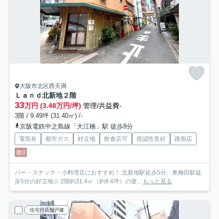
大阪市北区西天満
Ｌａｎｄ北新地
２階
33
万円 (3.48万円/坪)
管理/共益費-
3階 / 9.49坪 (31.40㎡) /-
京阪電鉄中之島線「大江橋」駅 徒歩8分
電気有
都市ガス
好立地
飲食店可
視認性良好
路面店
敷0
バー・スナック・小料理店におすすめ！ 北新地駅徒歩5分、東梅田駅徒
歩5分の好立地☆ 2階約31.4㎡（約9.4坪）の使...
もっと見る
住宅付店舗戸建