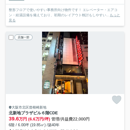
整形フロアで使いやすい事務所向け物件です！ エレベーター・エアコ
ン・給湯設備を備えており、初期のレイアウト検討もしやすい...
もっと
見る
店舗一部
大阪市北区曾根崎新地
北新地プラザビル
６階CDE
39.6
万円 (6.6万円/坪)
管理/共益費22,000円
6階 / 6.00坪 (19.85㎡) /築40年