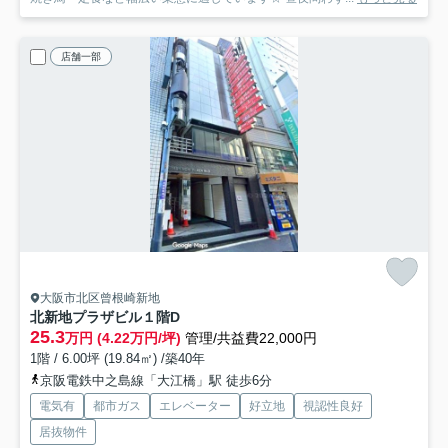
店舗一部
大阪市北区曾根崎新地
北新地プラザビル
１階D
25.3
万円 (4.22万円/坪)
管理/共益費22,000円
1階 / 6.00坪 (19.84㎡) /築40年
京阪電鉄中之島線「大江橋」駅 徒歩6分
電気有
都市ガス
エレベーター
好立地
視認性良好
居抜物件