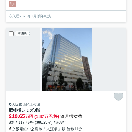
礼0
◎入居2026年1月以降相談
事務所
大阪市西区土佐堀
肥後橋シミズ
8階
219.65
万円 (1.87万円/坪)
管理/共益費-
8階 / 117.45坪 (388.29㎡) /築38年
京阪電鉄中之島線「大江橋」駅 徒歩11分