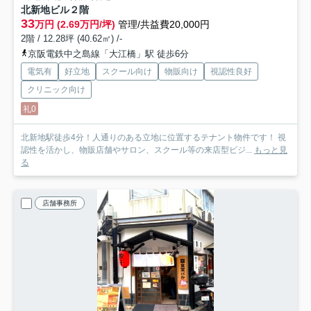
北新地ビル
２階
33
万円 (2.69万円/坪)
管理/共益費20,000円
2階 / 12.28坪 (40.62㎡) /-
京阪電鉄中之島線「大江橋」駅 徒歩6分
電気有
好立地
スクール向け
物販向け
視認性良好
クリニック向け
礼0
北新地駅徒歩4分！人通りのある立地に位置するテナント物件です！ 視
認性を活かし、物販店舗やサロン、スクール等の来店型ビジ...
もっと見
る
店舗事務所