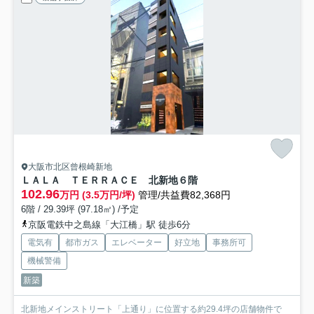
大阪市北区曾根崎新地
ＬＡＬＡ ＴＥＲＲＡＣＥ 北新地
６階
102.96
万円 (3.5万円/坪)
管理/共益費82,368円
6階 / 29.39坪 (97.18㎡) /予定
京阪電鉄中之島線「大江橋」駅 徒歩6分
電気有
都市ガス
エレベーター
好立地
事務所可
機械警備
新築
北新地メインストリート「上通り」に位置する約29.4坪の店舗物件で