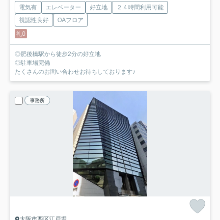
電気有
エレベーター
好立地
２４時間利用可能
視認性良好
OAフロア
礼0
◎肥後橋駅から徒歩2分の好立地
◎駐車場完備
たくさんのお問い合わせお待ちしております♪
事務所
大阪市西区江戸堀