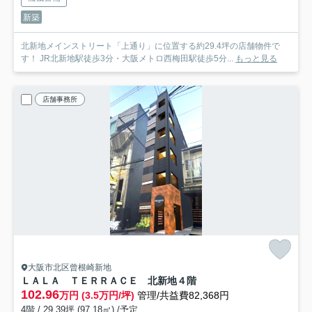
新築
北新地メインストリート「上通り」に位置する約29.4坪の店舗物件で
す！ JR北新地駅徒歩3分・大阪メトロ西梅田駅徒歩5分...
もっと見る
店舗事務所
大阪市北区曾根崎新地
ＬＡＬＡ ＴＥＲＲＡＣＥ 北新地
４階
102.96
万円 (3.5万円/坪)
管理/共益費82,368円
4階 / 29.39坪 (97.18㎡) /予定