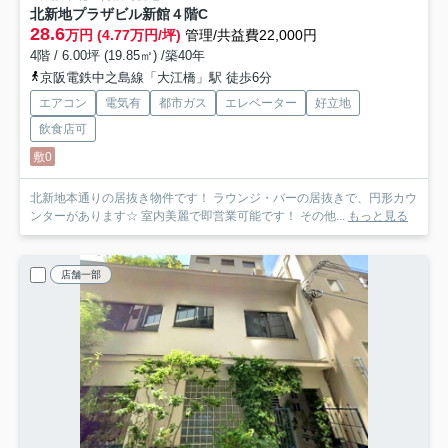
北新地プラザビル新館
４階C
28.6
万円 (4.77万円/坪)
管理/共益費22,000円
4階 / 6.00坪 (19.85㎡) /築40年
京阪電鉄中之島線「大江橋」駅 徒歩6分
エアコン
電気有
都市ガス
エレベーター
好立地
飲食店可
敷0
北新地本通りの居抜き物件です！ ラウンジ・バーの居抜きで、円形カウ
ンターがあります☆ 室内美麗で即営業可能です！ その他...
もっと見る
店舗一部