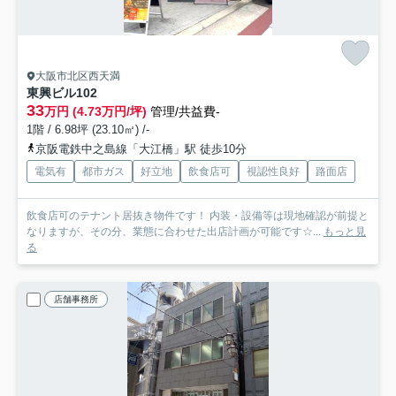
大阪市北区西天満
東興ビル
102
33
万円 (4.73万円/坪)
管理/共益費-
1階 / 6.98坪 (23.10㎡) /-
京阪電鉄中之島線「大江橋」駅 徒歩10分
電気有
都市ガス
好立地
飲食店可
視認性良好
路面店
飲食店可のテナント居抜き物件です！ 内装・設備等は現地確認が前提と
なりますが、その分、業態に合わせた出店計画が可能です☆...
もっと見
る
店舗事務所