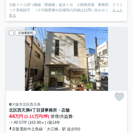
大阪メトロ四つ橋線「肥後橋」徒歩１分 ２階角部屋 事務所 クリニ
ック系相談可 （※可能業種や設備等の詳細はお問い合わせく...
もっと
見る
店舗事務所
大阪市北区西天満
北区西天満4丁目貸事務所・店舗
44
万円 (1.11万円/坪)
管理/共益費-
- / 49.57坪 (163.90㎡) /築14年
京阪電鉄中之島線「大江橋」駅 徒歩9分