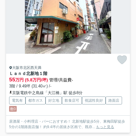
大阪市北区西天満
Ｌａｎｄ北新地
１階
55
万円 (5.8万円/坪)
管理/共益費-
3階 / 9.49坪 (31.40㎡) /-
京阪電鉄中之島線「大江橋」駅 徒歩8分
電気有
都市ガス
好立地
飲食店可
視認性良好
路面店
敷0
居酒屋・小料理店・バーにおすすめ！ 北新地駅徒歩5分、東梅田駅徒歩
5分の1階路面店舗！ 約9.4坪の居抜き区画で、既存...
もっと見る