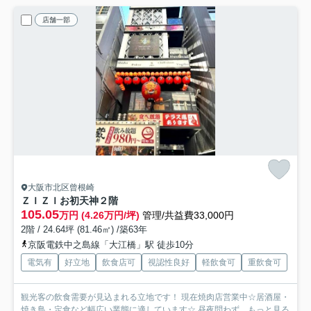
店舗一部
大阪市北区曾根崎
ＺＩＺＩお初天神
２階
105.05
万円 (4.26万円/坪)
管理/共益費33,000円
2階 / 24.64坪 (81.46㎡) /築63年
京阪電鉄中之島線「大江橋」駅 徒歩10分
電気有
好立地
飲食店可
視認性良好
軽飲食可
重飲食可
観光客の飲食需要が見込まれる立地です！ 現在焼肉店営業中☆居酒屋・
焼き鳥・定食など幅広い業態に適しています☆ 昼夜問わず...
もっと見る