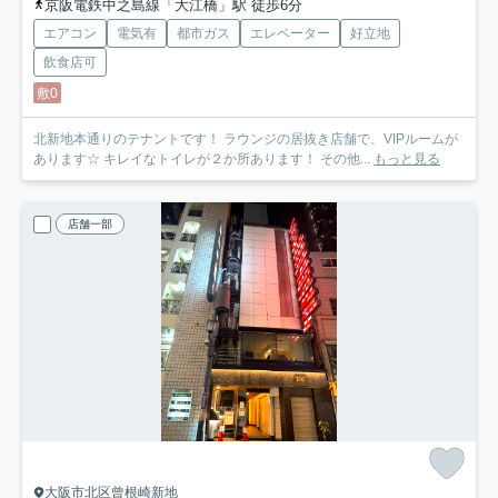
京阪電鉄中之島線「大江橋」駅 徒歩6分
エアコン
電気有
都市ガス
エレベーター
好立地
飲食店可
敷0
北新地本通りのテナントです！ ラウンジの居抜き店舗で、VIPルームが
あります☆ キレイなトイレが２か所あります！ その他...
もっと見る
店舗一部
大阪市北区曾根崎新地