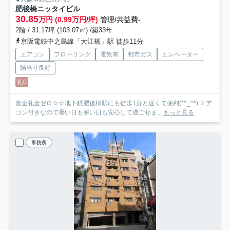
肥後橋ニッタイビル
30.85
万円 (0.99万円/坪)
管理/共益費-
2階 / 31.17坪 (103.07㎡) /築33年
京阪電鉄中之島線「大江橋」駅 徒歩11分
エアコン
フローリング
電気有
都市ガス
エレベーター
陽当り良好
礼0
敷金礼金ゼロ☆☆地下鉄肥後橋駅にも徒歩1分と近くて便利(*^_^*) エア
コン付きなので暑い日も寒い日も安心して過ごせま...
もっと見る
事務所