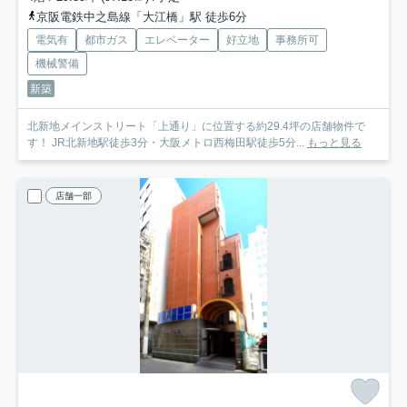
京阪電鉄中之島線「大江橋」駅 徒歩6分
電気有
都市ガス
エレベーター
好立地
事務所可
機械警備
新築
北新地メインストリート「上通り」に位置する約29.4坪の店舗物件で
す！ JR北新地駅徒歩3分・大阪メトロ西梅田駅徒歩5分...
もっと見る
店舗一部