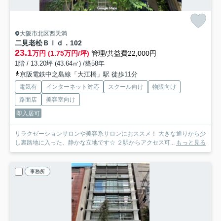
大阪市北区西天満
二見老松Ｂｌｄ．
102
23.1
万円 (1.75万円/坪)
管理/共益費22,000円
1階 / 13.20坪 (43.64㎡) /築58年
京阪電鉄中之島線「大江橋」駅 徒歩11分
電気有
インターネット対応
スクール向け
物販向け
路面店
美容室向け
即入居可
リラクゼーションサロンや美容系サロンにおススメ！ 大きな通りから少
し裏路地に入った、静かな立地です☆ ２駅からアクセス可...
もっと見る
事務所