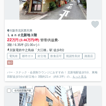
大阪市北区西天満
Ｌａｎｄ北新地
３階
22
万円 (3.46万円/坪)
管理/共益費-
3階 / 6.35坪 (21.00㎡) /-
京阪電鉄中之島線「大江橋」駅 徒歩8分
電気有
都市ガス
好立地
飲食店可
視認性良好
路面店
敷0
バー・スナック・会員制ラウンジにおすすめ！ 北新地駅徒歩5分、東梅
田駅徒歩5分の好立地☆ 3階約21㎡（約6.3坪）の...
もっと見る
住宅付店舗戸建