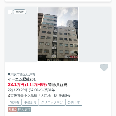
事務所
大阪市西区江戸堀
イーエム肥後
201
23.1
万円 (1.14万円/坪)
管理/共益費-
2階 / 20.26坪 (67.00㎡) /築31年
京阪電鉄中之島線「大江橋」駅 徒歩8分
電気有
事務所可
クリニック向け
公共下水
敷礼0
即入居可