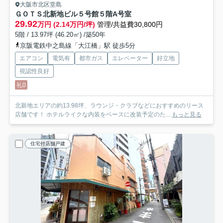
大阪市北区堂島
ＧＯＴＳ北新地ビル５号館
５階A号室
29.92
万円 (2.14万円/坪)
管理/共益費30,800円
5階 / 13.97坪 (46.20㎡) /築50年
京阪電鉄中之島線「大江橋」駅 徒歩5分
エアコン
電気有
都市ガス
エレベーター
好立地
視認性良好
礼0
北新地エリアの約13.98坪、ラウンジ・クラブなどにおすすめのリース
店舗です！ ホテルライクな内装をベースに改装予定のた...
もっと見る
住宅付店舗戸建