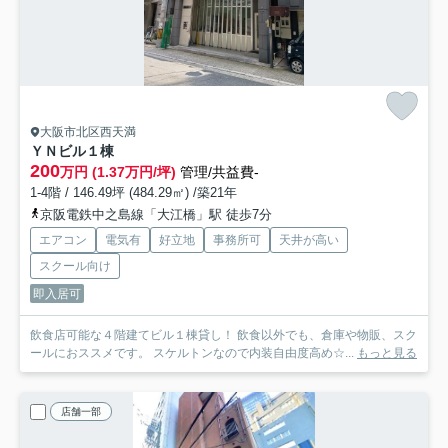
大阪市北区西天満
ＹＮビル
１棟
200
万円 (1.37万円/坪)
管理/共益費-
1-4階 / 146.49坪 (484.29㎡) /築21年
京阪電鉄中之島線「大江橋」駅 徒歩7分
エアコン
電気有
好立地
事務所可
天井が高い
スクール向け
即入居可
飲食店可能な４階建てビル１棟貸し！ 飲食以外でも、倉庫や物販、スク
ールにおススメです。 スケルトンなので内装自由度高め☆...
もっと見る
店舗一部