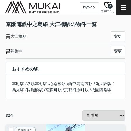
0
ログイン
お気に入り
京阪電鉄中之島線 大江橋駅の物件一覧
大江橋駅
変更
募集中
変更
おすすめの駅
本町駅
/
堺筋本町駅
/
心斎橋駅
/
西中島南方駅
/
新大阪駅
/
烏丸駅
/
長堀橋駅
/
南森町駅
/
京都河原町駅
/
祇園四条駅
32
件
店舗事務所