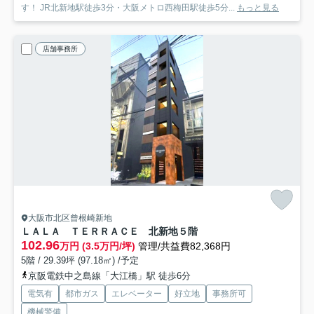
す！ JR北新地駅徒歩3分・大阪メトロ西梅田駅徒歩5分...
もっと見る
店舗事務所
大阪市北区曾根崎新地
ＬＡＬＡ ＴＥＲＲＡＣＥ 北新地
５階
102.96
万円 (3.5万円/坪)
管理/共益費82,368円
5階 / 29.39坪 (97.18㎡) /予定
京阪電鉄中之島線「大江橋」駅 徒歩6分
電気有
都市ガス
エレベーター
好立地
事務所可
機械警備