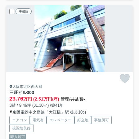
事務所
大阪市北区西天満
三旺ビル
303
23.76
万円 (2.51万円/坪)
管理/共益費-
3階 / 9.46坪 (31.30㎡) /築41年
京阪電鉄中之島線「大江橋」駅 徒歩10分
エアコン
電気有
エレベーター
好立地
事務所可
視認性良好
即入居可