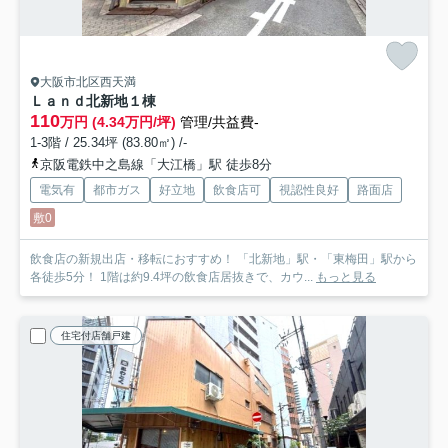
大阪市北区西天満
Ｌａｎｄ北新地
１棟
110
万円 (4.34万円/坪)
管理/共益費-
1-3階 / 25.34坪 (83.80㎡) /-
京阪電鉄中之島線「大江橋」駅 徒歩8分
電気有
都市ガス
好立地
飲食店可
視認性良好
路面店
敷0
飲食店の新規出店・移転におすすめ！ 「北新地」駅・「東梅田」駅から
各徒歩5分！ 1階は約9.4坪の飲食店居抜きで、カウ...
もっと見る
住宅付店舗戸建