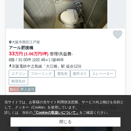
大阪市西区江戸堀
アール肥後橋
33
万円 (1.06万円/坪)
管理/共益費-
6階 / 31.00坪 (102.48㎡) /築46年
京阪電鉄中之島線「大江橋」駅 徒歩12分
エアコン
フローリング
電気有
都市ガス
エレベーター
眺望良好
敷礼0
即入居可
セコム搭載のこちらのビル、なんと肥後橋駅から徒歩1分！ 24時間有人
当サイトでは、お客様の当サイト利用状況把握、サービス向上検討を目的と
管理となっており、万が一の時もすぐ相談できます♪ と...
もっと見る
して、クッキー（Cookie）を使用しています。
詳しくは、当社の
「Cookieの取扱いについて」
をご確認ください。
閉じる
店舗事務所