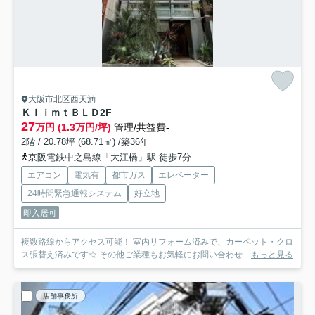
大阪市北区西天満
ＫｌｉｍｔＢＬＤ
2F
27
万円 (1.3万円/坪)
管理/共益費-
2階 / 20.78坪 (68.71㎡) /築36年
京阪電鉄中之島線「大江橋」駅 徒歩7分
エアコン
電気有
都市ガス
エレベーター
24時間緊急通報システム
好立地
即入居可
複数路線からアクセス可能！ 室内リフォーム済みで、カーペット・クロ
ス張替え済みです☆ その他ご業種もお気軽にお問い合わせ...
もっと見る
店舗事務所