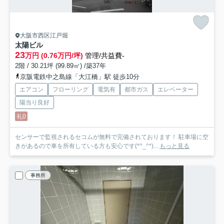
大阪市西区江戸堀
太陽ビル
23
万円 (0.76万円/坪)
管理/共益費-
2階 / 30.21坪 (99.89㎡) /築37年
京阪電鉄中之島線「大江橋」駅 徒歩10分
エアコン
フローリング
電気有
都市ガス
エレベーター
陽当り良好
礼0
センサーで監視されるセコムが無料で完備されております！ 駐車場に空
きがあるので車を所有している方も安心です(*^_^*)...
もっと見る
事務所