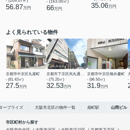
- (205.07㎡)
- (163.00㎡)
35.06
56.87
66
万円
万円
万円
よく見られている物件
京都市中京区丸屋町
京都市下京区烏丸通五条上る五条烏丸町
京都市中京区橋弁慶町
- (81.43㎡)
- (75.20㎡)
- (96.50㎡)
-
27.5
32.53
31.9
万円
万円
万円
タープライズ
大阪市北区の物件一覧
扇町駅
山岡ビル
市区町村から探す
大阪市中央区
大阪市北区
大阪市淀川区
京都市下京区