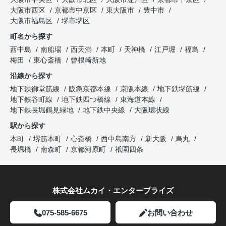
大阪市西区
京都市中京区
東大阪市
豊中市
大阪市福島区
堺市堺区
町名から探す
西中島
南船場
西天満
本町
天神橋
江戸堀
福島
梅田
東心斎橋
曾根崎新地
沿線から探す
地下鉄御堂筋線
阪急京都本線
京阪本線
地下鉄堺筋線
地下鉄谷町線
地下鉄四つ橋線
東海道本線
地下鉄長堀鶴見緑地
地下鉄中央線
大阪環状線
駅から探す
本町
堺筋本町
心斎橋
西中島南方
新大阪
烏丸
長堀橋
南森町
京都河原町
祇園四条
株式会社ムカイ・エンタープライズ
075-585-6675
お問い合わせ