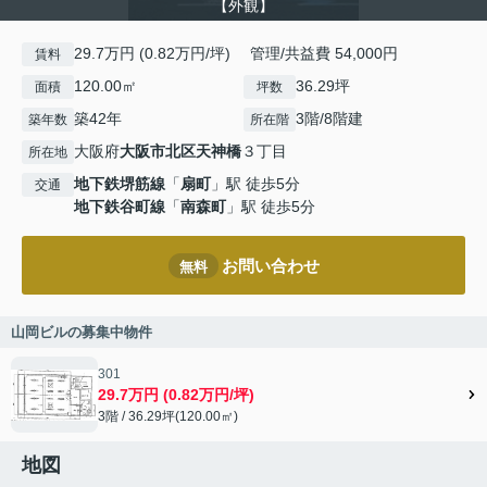
【外観】
29.7万円 (0.82万円/坪) 管理/共益費 54,000円
賃料
120.00㎡
36.29坪
面積
坪数
築42年
3階/8階建
築年数
所在階
大阪府
大阪市北区
天神橋
３丁目
所在地
地下鉄堺筋線
「
扇町
」駅 徒歩5分
交通
地下鉄谷町線
「
南森町
」駅 徒歩5分
お問い合わせ
無料
山岡ビルの募集中物件
301
29.7万円 (0.82万円/坪)
3階 / 36.29坪(120.00㎡)
地図