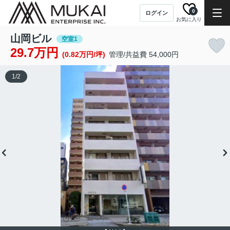
0
ログイン
お気に入り
山岡ビル
空室1
29.7万円
(0.82万円/坪)
管理/共益費 54,000円
1
/
2