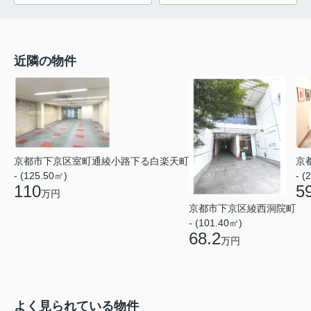
近隣の物件
京都市下京区室町通綾小路下る白楽天町
京
- (125.50㎡)
- (
110
5
万円
京都市下京区綾西洞院町
- (101.40㎡)
68.2
万円
よく見られている物件