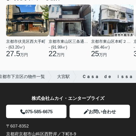
京都市伏見区西大手町
京都市東山区三条通北裏白川筋西入２丁目東姉小路町
京都市東山区本町２２丁目
- (63.20㎡)
- (91.99㎡)
- (86.46㎡)
-
27.5
22
25
万円
万円
万円
京都市下京区の物件一覧
大宮駅
Ｃａｓａ ｄｅ ｉｓｓａ
株式会社ムカイ・エンタープライズ
075-585-6675
お問い合わせ
〒607-8352
京都府京都市山科区西野岸ノ下町8-9