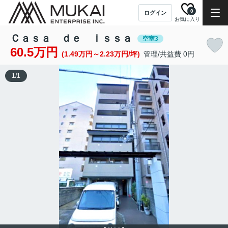
0
ログイン
お気に入り
Ｃａｓａ ｄｅ ｉｓｓａ
空室3
60.5万円
(1.49万円～2.23万円/坪)
管理/共益費 0円
1
/
1