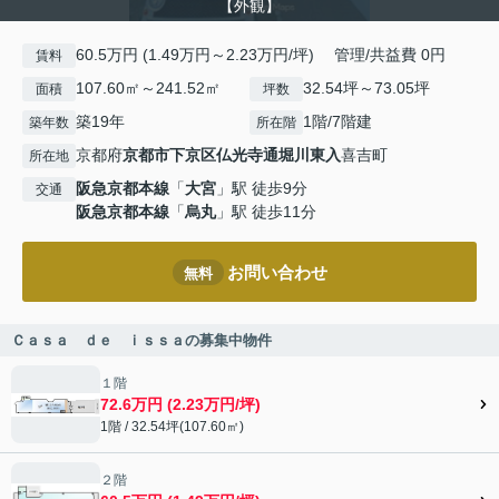
【外観】
60.5万円 (1.49万円～2.23万円/坪) 管理/共益費 0円
賃料
107.60㎡～241.52㎡
32.54坪～73.05坪
面積
坪数
築19年
1階/7階建
築年数
所在階
京都府
京都市下京区
仏光寺通堀川東入
喜吉町
所在地
阪急京都本線
「
大宮
」駅 徒歩9分
交通
阪急京都本線
「
烏丸
」駅 徒歩11分
お問い合わせ
無料
Ｃａｓａ ｄｅ ｉｓｓａの募集中物件
１階
72.6万円 (2.23万円/坪)
1階 / 32.54坪(107.60㎡)
２階