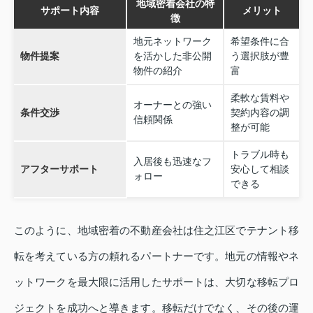
地域密着会社の特
サポート内容
メリット
徴
地元ネットワーク
希望条件に合
物件提案
を活かした非公開
う選択肢が豊
物件の紹介
富
柔軟な賃料や
オーナーとの強い
条件交渉
契約内容の調
信頼関係
整が可能
トラブル時も
入居後も迅速なフ
アフターサポート
安心して相談
ォロー
できる
このように、地域密着の不動産会社は住之江区でテナント移
転を考えている方の頼れるパートナーです。地元の情報やネ
ットワークを最大限に活用したサポートは、大切な移転プロ
ジェクトを成功へと導きます。移転だけでなく、その後の運