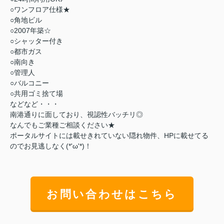
○ワンフロア仕様★
○角地ビル
○2007年築☆
○シャッター付き
○都市ガス
○南向き
○管理人
○バルコニー
○共用ゴミ捨て場
などなど・・・
南港通りに面しており、視認性バッチリ◎
なんでもご業種ご相談ください★
ポータルサイトには載せきれていない隠れ物件、HPに載せてる
のでお見逃しなく(*'ω'*)！
お問い合わせはこちら