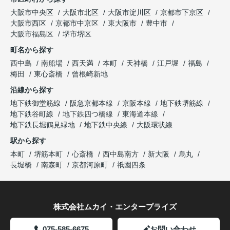
大阪市中央区
大阪市北区
大阪市淀川区
京都市下京区
大阪市西区
京都市中京区
東大阪市
豊中市
大阪市福島区
堺市堺区
町名から探す
西中島
南船場
西天満
本町
天神橋
江戸堀
福島
梅田
東心斎橋
曾根崎新地
沿線から探す
地下鉄御堂筋線
阪急京都本線
京阪本線
地下鉄堺筋線
地下鉄谷町線
地下鉄四つ橋線
東海道本線
地下鉄長堀鶴見緑地
地下鉄中央線
大阪環状線
駅から探す
本町
堺筋本町
心斎橋
西中島南方
新大阪
烏丸
長堀橋
南森町
京都河原町
祇園四条
株式会社ムカイ・エンタープライズ
075-585-6675
お問い合わせ