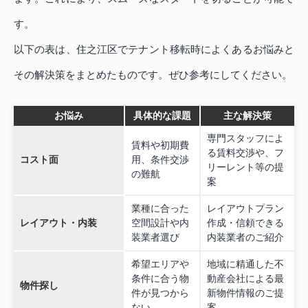
す。
以下の表は、住之江区でテナント移転時によくあるお悩みと
その解決策をまとめたものです。ぜひ参考にしてください。
お悩み
具体的な課題
主な解決策
専門スタッフによ
賃料や初期費
る賃料交渉や、フ
コスト面
用、条件交渉
リーレント等の提
の難航
案
業種に合った
レイアウトプラン
レイアウト・内装
空間設計や内
作成・信頼できる
装業者選び
内装業者のご紹介
希望エリアや
地域に精通した不
条件に合う物
動産会社による最
物件探し
件が見つから
新物件情報のご提
ない
案