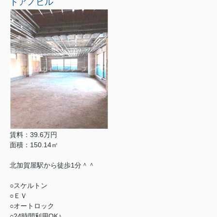
トアノビル
賃料：39.6万円
面積：150.14㎡
北加賀屋駅から徒歩1分＾＾
○スケルトン
○ＥＶ
○オートロック
○24時間利用OK♪