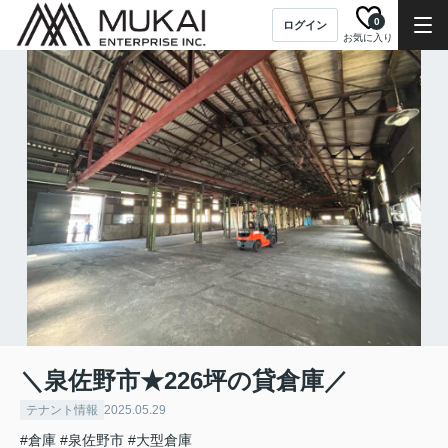
0
ログイン
お気に入り
＼泉佐野市★226坪の貸倉庫／
テナント情報
2025.05.29
#倉庫
#泉佐野市
#大型倉庫