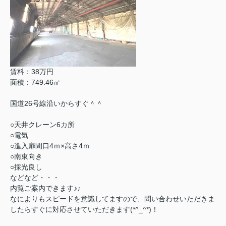
賃料：38万円
面積：749.46㎡
国道26号線沿いからすぐ＾＾
○天井クレーン6カ所
○電気
○進入扉間口4ｍ×高さ4ｍ
○南東向き
○採光良し
などなど・・・
内覧ご案内できます♪♪
なによりもスピードを意識してますので、問い合わせいただきま
したらすぐに対応させていただきます(*^_^*)！