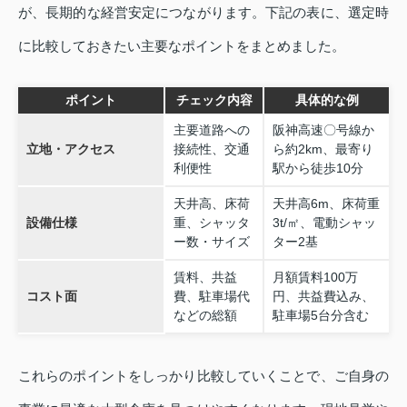
が、長期的な経営安定につながります。下記の表に、選定時
に比較しておきたい主要なポイントをまとめました。
ポイント
チェック内容
具体的な例
主要道路への
阪神高速〇号線か
立地・アクセス
接続性、交通
ら約2km、最寄り
利便性
駅から徒歩10分
天井高、床荷
天井高6m、床荷重
設備仕様
重、シャッタ
3t/㎡、電動シャッ
ー数・サイズ
ター2基
賃料、共益
月額賃料100万
コスト面
費、駐車場代
円、共益費込み、
などの総額
駐車場5台分含む
これらのポイントをしっかり比較していくことで、ご自身の