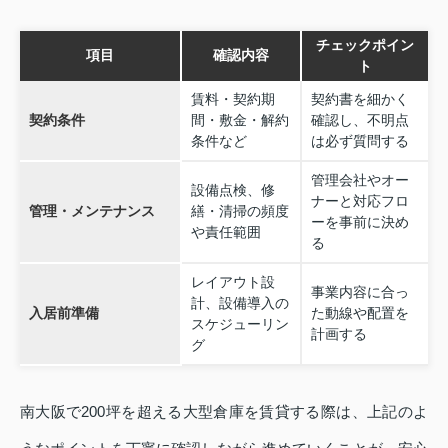
チェックポイン
項目
確認内容
ト
賃料・契約期
契約書を細かく
契約条件
間・敷金・解約
確認し、不明点
条件など
は必ず質問する
管理会社やオー
設備点検、修
ナーと対応フロ
管理・メンテナンス
繕・清掃の頻度
ーを事前に決め
や責任範囲
る
レイアウト設
事業内容に合っ
計、設備導入の
入居前準備
た動線や配置を
スケジューリン
計画する
グ
南大阪で200坪を超える大型倉庫を賃貸する際は、上記のよ