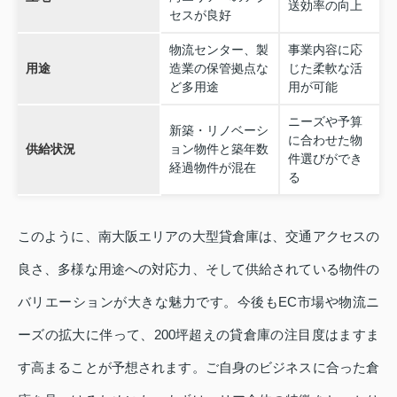
送効率の向上
セスが良好
物流センター、製
事業内容に応
用途
造業の保管拠点な
じた柔軟な活
ど多用途
用が可能
ニーズや予算
新築・リノベーシ
に合わせた物
供給状況
ョン物件と築年数
件選びができ
経過物件が混在
る
このように、南大阪エリアの大型貸倉庫は、交通アクセスの
良さ、多様な用途への対応力、そして供給されている物件の
バリエーションが大きな魅力です。今後もEC市場や物流ニ
ーズの拡大に伴って、200坪超えの貸倉庫の注目度はますま
す高まることが予想されます。ご自身のビジネスに合った倉