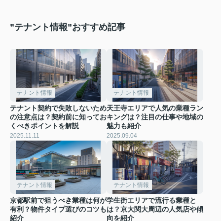
”テナント情報”おすすめ記事
テナント情報
テナント情報
テナント契約で失敗しないため
天王寺エリアで人気の業種ラン
の注意点は？契約前に知ってお
キングは？注目の仕事や地域の
くべきポイントを解説
魅力も紹介
2025.11.11
2025.09.04
テナント情報
テナント情報
京都駅前で狙うべき業種は何が
学生街エリアで流行る業種と
有利？物件タイプ選びのコツも
は？京大関大周辺の人気店や傾
紹介
向を紹介