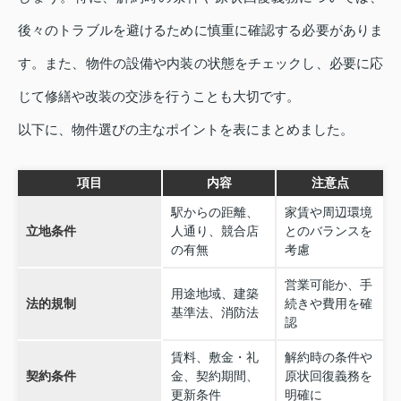
後々のトラブルを避けるために慎重に確認する必要がありま
す。また、物件の設備や内装の状態をチェックし、必要に応
じて修繕や改装の交渉を行うことも大切です。
以下に、物件選びの主なポイントを表にまとめました。
項目
内容
注意点
駅からの距離、
家賃や周辺環境
立地条件
人通り、競合店
とのバランスを
の有無
考慮
営業可能か、手
用途地域、建築
法的規制
続きや費用を確
基準法、消防法
認
賃料、敷金・礼
解約時の条件や
契約条件
金、契約期間、
原状回復義務を
更新条件
明確に