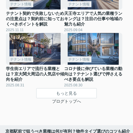
テナント情報
テナント情報
テナント契約で失敗しないため
天王寺エリアで人気の業種ラン
の注意点は？契約前に知ってお
キングは？注目の仕事や地域の
くべきポイントを解説
魅力も紹介
2025.11.11
2025.09.04
テナント情報
テナント情報
学生街エリアで流行る業種と
コロナ後に伸びている業種の動
は？京大関大周辺の人気店や傾
向は？テナント選びで押さえる
向を紹介
べき要点も解説
2025.08.31
2025.08.30
もっと見る
ブログトップへ
京都駅前で狙うべき業種は何が有利？物件タイプ選びのコツも紹介