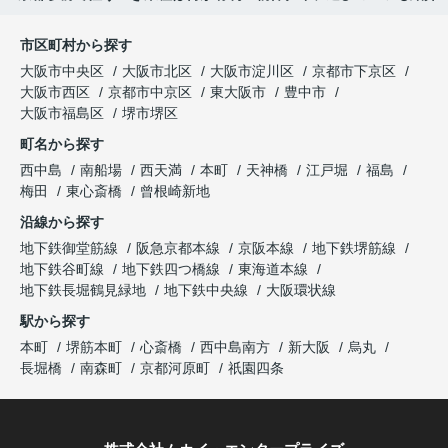
市区町村から探す
大阪市中央区
大阪市北区
大阪市淀川区
京都市下京区
大阪市西区
京都市中京区
東大阪市
豊中市
大阪市福島区
堺市堺区
町名から探す
西中島
南船場
西天満
本町
天神橋
江戸堀
福島
梅田
東心斎橋
曾根崎新地
沿線から探す
地下鉄御堂筋線
阪急京都本線
京阪本線
地下鉄堺筋線
地下鉄谷町線
地下鉄四つ橋線
東海道本線
地下鉄長堀鶴見緑地
地下鉄中央線
大阪環状線
駅から探す
本町
堺筋本町
心斎橋
西中島南方
新大阪
烏丸
長堀橋
南森町
京都河原町
祇園四条