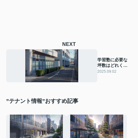
NEXT
学習塾に必要な
坪数はどれくら
い？最適立地の
2025.09.02
選び方も解説
”テナント情報”おすすめ記事