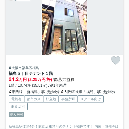
大阪市福島区福島
福島５丁目テナント
１階
24.2
万円 (2.25万円/坪)
管理/共益費-
1階 / 10.74坪 (35.51㎡) /築1年未満
東西線「新福島」駅 徒歩4分
大阪環状線「福島」駅 徒歩4分
電気有
都市ガス
好立地
事務所可
スクール向け
飲食店可
即入居可
新福島駅徒歩4分！飲食店相談可のテナント物件です！ 内装・設備等は