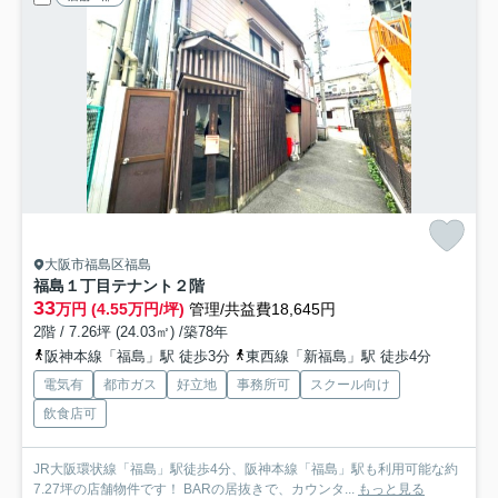
大阪市福島区福島
福島１丁目テナント
２階
33
万円 (4.55万円/坪)
管理/共益費18,645円
2階 / 7.26坪 (24.03㎡) /築78年
阪神本線「福島」駅 徒歩3分
東西線「新福島」駅 徒歩4分
電気有
都市ガス
好立地
事務所可
スクール向け
飲食店可
JR大阪環状線「福島」駅徒歩4分、阪神本線「福島」駅も利用可能な約
7.27坪の店舗物件です！ BARの居抜きで、カウンタ...
もっと見る