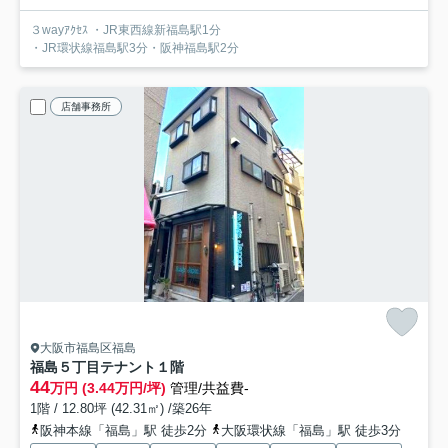
３wayｱｸｾｽ ・JR東西線新福島駅1分
・JR環状線福島駅3分・阪神福島駅2分
店舗事務所
大阪市福島区福島
福島５丁目テナント
１階
44
万円 (3.44万円/坪)
管理/共益費-
1階 / 12.80坪 (42.31㎡) /築26年
阪神本線「福島」駅 徒歩2分
大阪環状線「福島」駅 徒歩3分