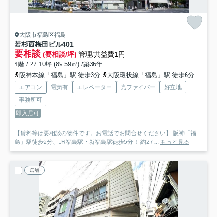
大阪市福島区福島
若杉西梅田ビル
401
要相談
(要相談/坪)
管理/共益費1円
4階 / 27.10坪 (89.59㎡) /築36年
阪神本線「福島」駅 徒歩3分
大阪環状線「福島」駅 徒歩6分
エアコン
電気有
エレベーター
光ファイバー
好立地
事務所可
即入居可
【賃料等は要相談の物件です。お電話でお問合せください】 阪神「福
島」駅徒歩2分、JR福島駅・新福島駅徒歩5分！ 約27....
もっと見る
店舗