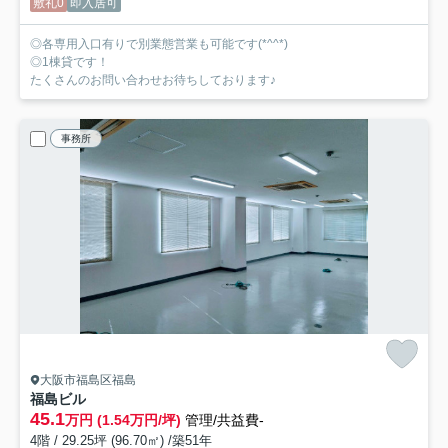
敷礼0
即入居可
◎各専用入口有りで別業態営業も可能です(*^^*)
◎1棟貸です！
たくさんのお問い合わせお待ちしております♪
事務所
大阪市福島区福島
福島ビル
45.1
万円 (1.54万円/坪)
管理/共益費-
4階 / 29.25坪 (96.70㎡) /築51年