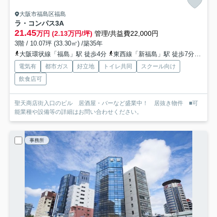
大阪市福島区福島
ラ・コンパス
3A
21.45
万円 (2.13万円/坪)
管理/共益費22,000円
3階 / 10.07坪 (33.30㎡) /築35年
大阪環状線「福島」駅 徒歩4分
東西線「新福島」駅 徒歩7分
阪神
電気有
都市ガス
好立地
トイレ共同
スクール向け
飲食店可
聖天商店街入口のビル 居酒屋・バーなど盛業中！ 居抜き物件 ■可
能業種や設備等の詳細はお問い合わせください。
事務所