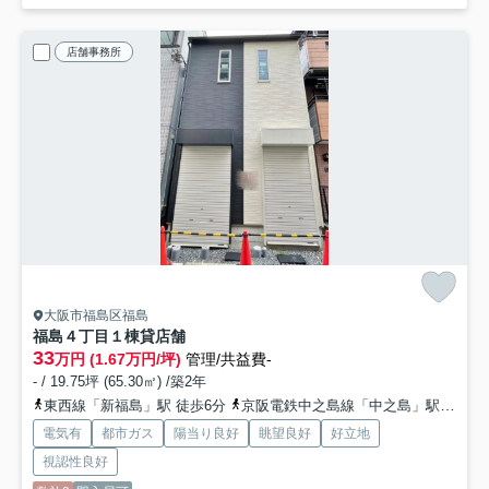
店舗事務所
大阪市福島区福島
福島４丁目１棟貸店舗
33
万円 (1.67万円/坪)
管理/共益費-
- / 19.75坪 (65.30㎡) /築2年
東西線「新福島」駅 徒歩6分
京阪電鉄中之島線「中之島」駅 徒歩12分
電気有
都市ガス
陽当り良好
眺望良好
好立地
視認性良好