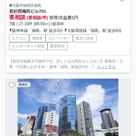
大阪市福島区福島
若杉西梅田ビル
701
要相談
(要相談/坪)
管理/共益費1円
7階 / 27.10坪 (89.59㎡) /築36年
阪神本線「福島」駅 徒歩3分
大阪環状線「福島」駅 徒歩6分
エアコン
電気有
エレベーター
陽当り良好
インターネット対応
眺望良好
【賃料等掲載不可物件です。詳しくはお問合せください】 事務所・士
業・IT企業におすすめ！ 阪神「福島」駅徒歩2分、J...
もっと見る
事務所