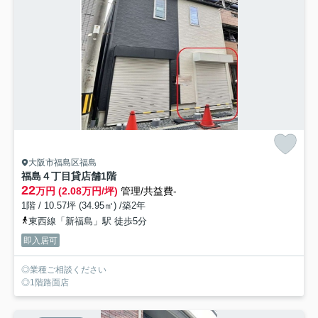
大阪市福島区福島
福島４丁目貸店舗
1階
22
万円 (2.08万円/坪)
管理/共益費-
1階 / 10.57坪 (34.95㎡) /築2年
東西線「新福島」駅 徒歩5分
即入居可
◎業種ご相談ください
◎1階路面店