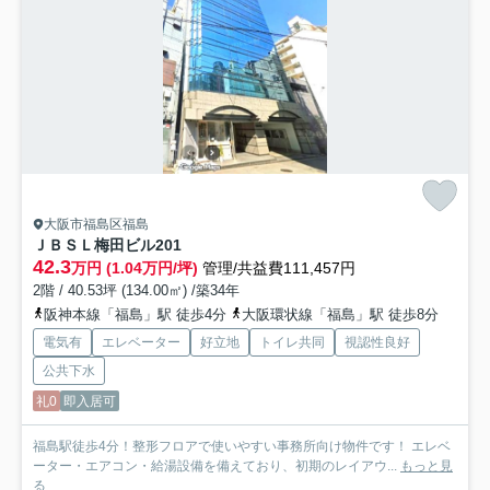
大阪市福島区福島
ＪＢＳＬ梅田ビル
201
42.3
万円 (1.04万円/坪)
管理/共益費111,457円
2階 / 40.53坪 (134.00㎡) /築34年
阪神本線「福島」駅 徒歩4分
大阪環状線「福島」駅 徒歩8分
電気有
エレベーター
好立地
トイレ共同
視認性良好
公共下水
礼0
即入居可
福島駅徒歩4分！整形フロアで使いやすい事務所向け物件です！ エレベ
ーター・エアコン・給湯設備を備えており、初期のレイアウ...
もっと見
る