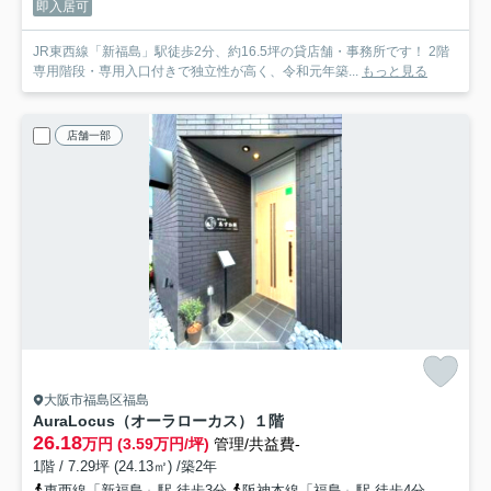
即入居可
JR東西線「新福島」駅徒歩2分、約16.5坪の貸店舗・事務所です！ 2階
専用階段・専用入口付きで独立性が高く、令和元年築...
もっと見る
店舗一部
大阪市福島区福島
AuraLocus（オーラローカス）
１階
26.18
万円 (3.59万円/坪)
管理/共益費-
1階 / 7.29坪 (24.13㎡) /築2年
東西線「新福島」駅 徒歩3分
阪神本線「福島」駅 徒歩4分