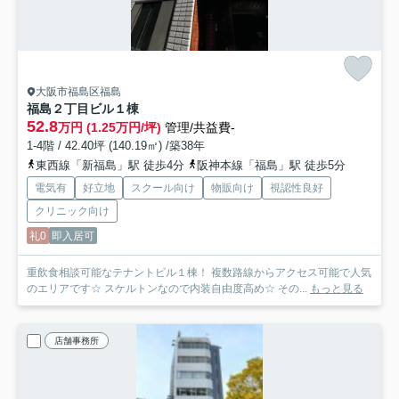
大阪市福島区福島
福島２丁目ビル
１棟
52.8
万円 (1.25万円/坪)
管理/共益費-
1-4階 / 42.40坪 (140.19㎡) /築38年
東西線「新福島」駅 徒歩4分
阪神本線「福島」駅 徒歩5分
電気有
好立地
スクール向け
物販向け
視認性良好
クリニック向け
礼0
即入居可
重飲食相談可能なテナントビル１棟！ 複数路線からアクセス可能で人気
のエリアです☆ スケルトンなので内装自由度高め☆ その...
もっと見る
店舗事務所