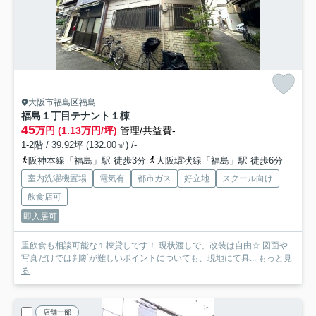
大阪市福島区福島
福島１丁目テナント
１棟
45
万円 (1.13万円/坪)
管理/共益費-
1-2階 / 39.92坪 (132.00㎡) /-
阪神本線「福島」駅 徒歩3分
大阪環状線「福島」駅 徒歩6分
室内洗濯機置場
電気有
都市ガス
好立地
スクール向け
飲食店可
即入居可
重飲食も相談可能な１棟貸しです！ 現状渡しで、改装は自由☆ 図面や
写真だけでは判断が難しいポイントについても、現地にて具...
もっと見
る
店舗一部