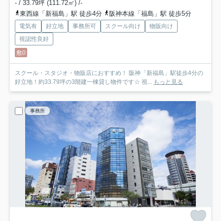
- / 33.79坪 (111.72㎡) /-
東西線「新福島」駅 徒歩4分
阪神本線「福島」駅 徒歩5分
電気有
好立地
事務所可
スクール向け
物販向け
視認性良好
敷0
スクール・スタジオ・物販店におすすめ！ 阪神「新福島」駅徒歩4分の
好立地！約33.79坪の3階建一棟貸し物件です☆ 視...
もっと見る
事務所