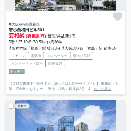
大阪市福島区福島
若杉西梅田ビル
501
要相談
(要相談/坪)
管理/共益費1円
5階 / 27.10坪 (89.59㎡) /築36年
阪神本線「福島」駅 徒歩3分
大阪環状線「福島」駅 徒歩6分
エアコン
電気有
エレベーター
陽当り良好
インターネット対応
眺望良好
即入居可
【賃料等掲載不可物件です。詳しくはお問合せください】 事務所・士
業・IT企業におすすめ！ 阪神「福島」駅徒歩2分、J...
もっと見る
事務所