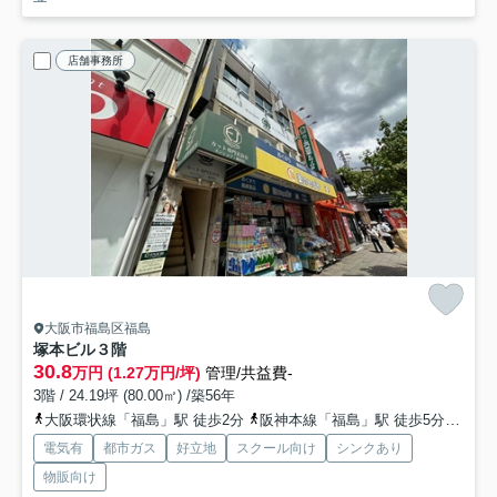
店舗事務所
大阪市福島区福島
塚本ビル
３階
30.8
万円 (1.27万円/坪)
管理/共益費-
3階 / 24.19坪 (80.00㎡) /築56年
大阪環状線「福島」駅 徒歩2分
阪神本線「福島」駅 徒歩5分
東西
電気有
都市ガス
好立地
スクール向け
シンクあり
物販向け