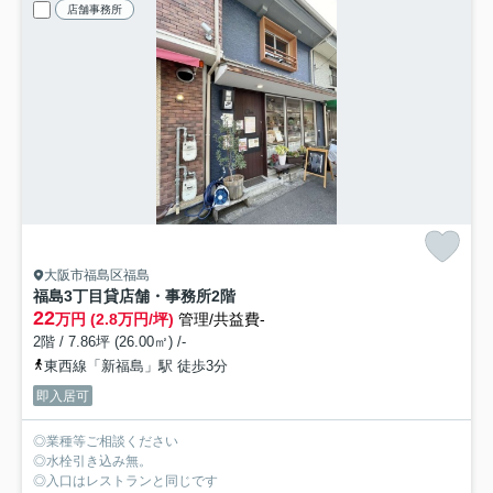
店舗事務所
大阪市福島区福島
福島3丁目貸店舗・事務所
2階
22
万円 (2.8万円/坪)
管理/共益費-
2階 / 7.86坪 (26.00㎡) /-
東西線「新福島」駅 徒歩3分
即入居可
◎業種等ご相談ください
◎水栓引き込み無。
◎入口はレストランと同じです