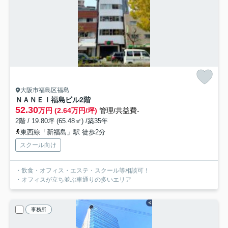
大阪市福島区福島
ＮＡＮＥＩ福島ビル
2階
52.30
万円 (2.64万円/坪)
管理/共益費-
2階 / 19.80坪 (65.48㎡) /築35年
東西線「新福島」駅 徒歩2分
スクール向け
・飲食・オフィス・エステ・スクール等相談可！
・オフィスが立ち並ぶ車通りの多いエリア
事務所