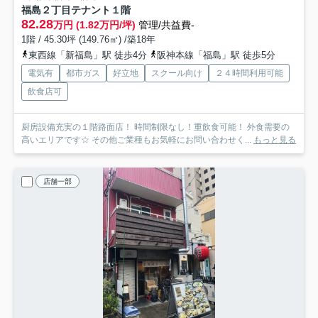
福島２丁目テナント
１階
82.28
万円 (1.82万円/坪)
管理/共益費-
1階 / 45.30坪 (149.76㎡) /築18年
東西線「新福島」駅 徒歩4分
阪神本線「福島」駅 徒歩5分
電気有
都市ガス
好立地
スクール向け
２４時間利用可能
飲食店可
厨房設備充実の１階路面店！ 時間制限なし！重飲食可能！ 外食需要の
高いエリアです☆ その他ご業種もお気軽にお問い合わせく...
もっと見る
店舗一部