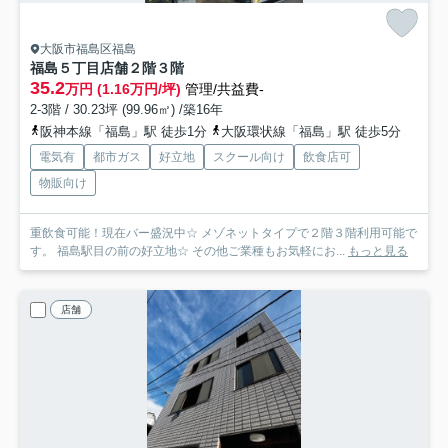
大阪市福島区福島
福島５丁目店舗
２階３階
35.2
万円 (1.16万円/坪)
管理/共益費-
2-3階 / 30.23坪 (99.96㎡) /築16年
阪神本線「福島」駅 徒歩1分
大阪環状線「福島」駅 徒歩5分
電気有
都市ガス
好立地
スクール向け
飲食店可
物販向け
重飲食可能！現在バー盛況中☆ メゾネットタイプで２階３階利用可能で
す。 福島駅目の前の好立地☆ その他ご業種もお気軽にお...
もっと見る
店舗