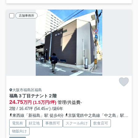
店舗事務所
大阪市福島区福島
福島３丁目テナント
２階
24.75
万円 (1.5万円/坪)
管理/共益費-
2階 / 16.47坪 (54.45㎡) /築6年
東西線「新福島」駅 徒歩4分
京阪電鉄中之島線「中之島」駅 徒歩10分
電気有
好立地
事務所可
スクール向け
飲食店可
物販向け