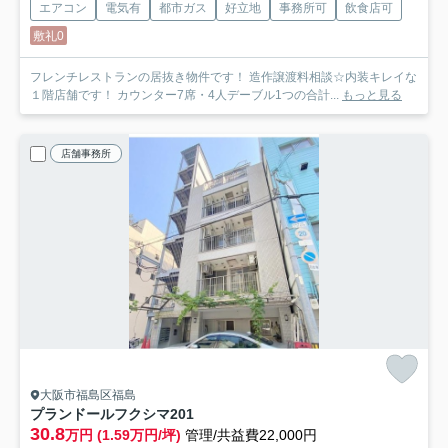
エアコン
電気有
都市ガス
好立地
事務所可
飲食店可
敷礼0
フレンチレストランの居抜き物件です！ 造作譲渡料相談☆内装キレイな
１階店舗です！ カウンター7席・4人デーブル1つの合計...
もっと見る
店舗事務所
大阪市福島区福島
プランドールフクシマ
201
30.8
万円 (1.59万円/坪)
管理/共益費22,000円