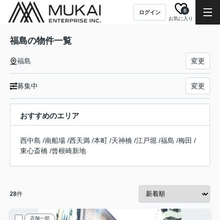
0
ログイン
お気に入り
福島の物件一覧
福島
変更
募集中
変更
おすすめのエリア
西中島
/
南船場
/
西天満
/
本町
/
天神橋
/
江戸堀
/
福島
/
梅田
/
東心斎橋
/
曾根崎新地
28
件
店舗一部