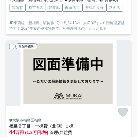
電気有
都市ガス
好立地
飲食店可
視認性良好
路面店
JR東西線「新福島」駅徒歩1分、約24.13㎡（約7.3坪）の1階路面店舗
です！ 2024年築の築浅物件で、和牛寿司店の...
もっと見る
店舗事務所
大阪市福島区福島
福島２丁目 一棟貸（北側）
１棟
44
万円 (1.3万円/坪)
管理/共益費-