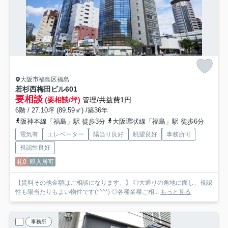
大阪市福島区福島
若杉西梅田ビル
601
要相談
(要相談/坪)
管理/共益費1円
6階 / 27.10坪 (89.59㎡) /築36年
阪神本線「福島」駅 徒歩3分
大阪環状線「福島」駅 徒歩6分
電気有
エレベーター
陽当り良好
眺望良好
事務所可
視認性良好
礼0
即入居可
【賃料その他金額はご相談になります。】 ◎大通りの角地に面し、視認
性も陽当たりもよい物件です(*^^*) ◎各種業種ご相...
もっと見る
事務所