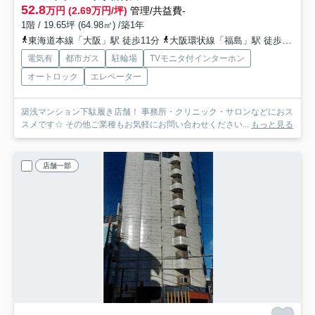
52.8
万円 (2.69万円/坪)
管理/共益費-
1階 / 19.65坪 (64.98㎡) /築1年
東海道本線「大阪」駅 徒歩11分
大阪環状線「福島」駅 徒歩9分
電気有
都市ガス
駐輪場
TVモニタ付インターホン
オートロック
エレベーター
築浅マンション下駄履き店舗！ 事務所・クリニック・サロンなどにおス
スメです☆ その他ご業種もお気軽にお問い合わせください...
もっと見る
店舗一部