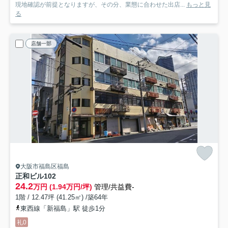
現地確認が前提となりますが、その分、業態に合わせた出店...
もっと見
る
店舗一部
大阪市福島区福島
正和ビル
102
24.2
万円 (1.94万円/坪)
管理/共益費-
1階 / 12.47坪 (41.25㎡) /築64年
東西線「新福島」駅 徒歩1分
礼0