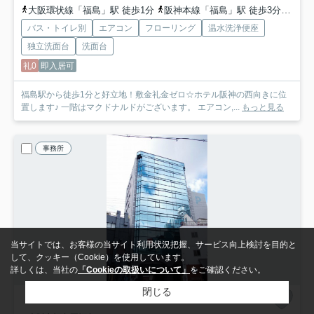
大阪環状線「福島」駅 徒歩1分
阪神本線「福島」駅 徒歩3分
東西
バス・トイレ別
エアコン
フローリング
温水洗浄便座
独立洗面台
洗面台
礼0
即入居可
福島駅から徒歩1分と好立地！敷金礼金ゼロ☆ホテル阪神の西向きに位
置します♪ 一階はマクドナルドがございます。 エアコン,...
もっと見る
事務所
当サイトでは、お客様の当サイト利用状況把握、サービス向上検討を目的と
して、クッキー（Cookie）を使用しています。
詳しくは、当社の
「Cookieの取扱いについて」
をご確認ください。
閉じる