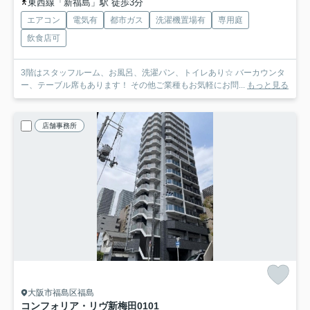
東西線「新福島」駅 徒歩3分
エアコン
電気有
都市ガス
洗濯機置場有
専用庭
飲食店可
3階はスタッフルーム、お風呂、洗濯パン、トイレあり☆ バーカウンタ
ー、テーブル席もあります！ その他ご業種もお気軽にお問...
もっと見る
店舗事務所
大阪市福島区福島
コンフォリア・リヴ新梅田
0101