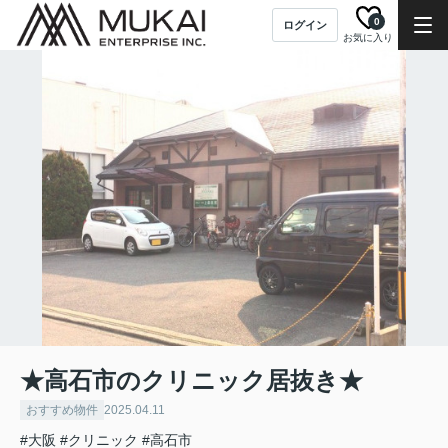
0
ログイン
お気に入り
★高石市のクリニック居抜き★
おすすめ物件
2025.04.11
#大阪
#クリニック
#高石市