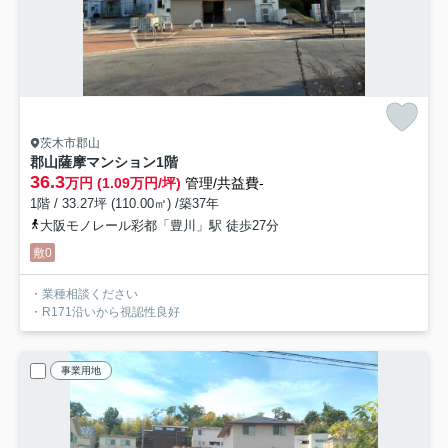
茨木市郡山
郡山薩摩マンション
1階
36.3
万円 (1.09万円/坪)
管理/共益費-
1階 / 33.27坪 (110.00㎡) /築37年
大阪モノレール彩都「豊川」駅 徒歩27分
敷0
・業種相談ください
・R171沿いから視認性良好
事業用地