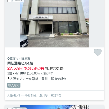
箕面市小野原東
岡弘運輸ビル
1階
27.5
万円 (0.58万円/坪)
管理/共益費-
1階 / 47.18坪 (156.00㎡) /築37年
大阪モノレール彩都「豊川」駅 徒歩8分
即入居可
大阪モノレール彩都線 豊川駅 徒歩8分