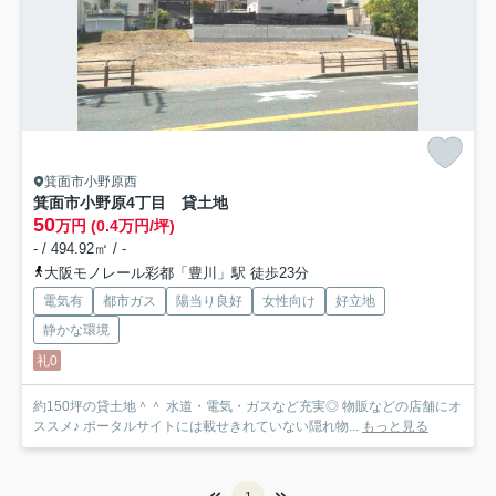
箕面市小野原西
箕面市小野原4丁目 貸土地
50
万円 (0.4万円/坪)
- / 494.92㎡ / -
大阪モノレール彩都「豊川」駅 徒歩23分
電気有
都市ガス
陽当り良好
女性向け
好立地
静かな環境
礼0
約150坪の貸土地＾＾ 水道・電気・ガスなど充実◎ 物販などの店舗にオ
ススメ♪ ポータルサイトには載せきれていない隠れ物...
もっと見る