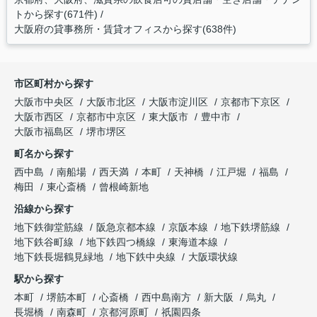
トから探す(671件)
大阪府の貸事務所・賃貸オフィスから探す(638件)
市区町村から探す
大阪市中央区
大阪市北区
大阪市淀川区
京都市下京区
大阪市西区
京都市中京区
東大阪市
豊中市
大阪市福島区
堺市堺区
町名から探す
西中島
南船場
西天満
本町
天神橋
江戸堀
福島
梅田
東心斎橋
曾根崎新地
沿線から探す
地下鉄御堂筋線
阪急京都本線
京阪本線
地下鉄堺筋線
地下鉄谷町線
地下鉄四つ橋線
東海道本線
地下鉄長堀鶴見緑地
地下鉄中央線
大阪環状線
駅から探す
本町
堺筋本町
心斎橋
西中島南方
新大阪
烏丸
長堀橋
南森町
京都河原町
祇園四条