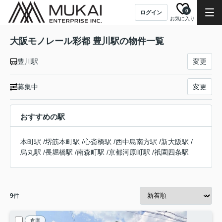
0
ログイン
お気に入り
大阪モノレール彩都 豊川駅の物件一覧
豊川駅
変更
募集中
変更
おすすめの駅
本町駅
/
堺筋本町駅
/
心斎橋駅
/
西中島南方駅
/
新大阪駅
/
烏丸駅
/
長堀橋駅
/
南森町駅
/
京都河原町駅
/
祇園四条駅
9
件
倉庫