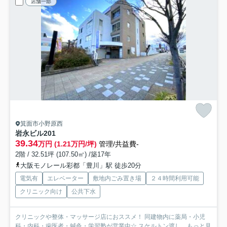
店舗一部
箕面市小野原西
岩永ビル
201
39.34
万円 (1.21万円/坪)
管理/共益費-
2階 / 32.51坪 (107.50㎡) /築17年
大阪モノレール彩都「豊川」駅 徒歩20分
電気有
エレベーター
敷地内ごみ置き場
２４時間利用可能
クリニック向け
公共下水
クリニックや整体・マッサージ店におススメ！ 同建物内に薬局・小児
科・内科・歯医者・鍼灸・学習塾が営業中☆ スケルトン渡し...
もっと見