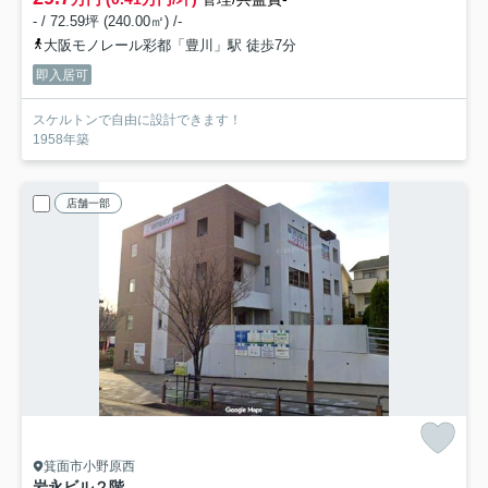
- / 72.59坪 (240.00㎡) /-
大阪モノレール彩都「豊川」駅 徒歩7分
即入居可
スケルトンで自由に設計できます！
1958年築
店舗一部
箕面市小野原西
岩永ビル
２階