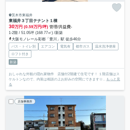
茨木市東福井
東福井３丁目テナント
１棟
30
万円 (0.59万円/坪)
管理/共益費-
1-2階 / 51.05坪 (168.77㎡) /新築
大阪モノレール彩都「豊川」駅 徒歩46分
バス・トイレ別
エアコン
電気有
都市ガス
温水洗浄便座
ロフト付き
新築
おしゃれな外観の隠れ家物件 店舗付2階建て住宅です！ １階店舗はス
ケルトンなので、内装は相談の上お好みの空間にできます☆...
もっと見
る
店舗事務所