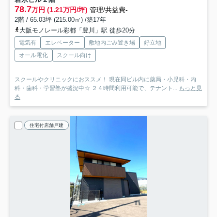
78.7
万円 (1.21万円/坪)
管理/共益費-
2階 / 65.03坪 (215.00㎡) /築17年
大阪モノレール彩都「豊川」駅 徒歩20分
電気有
エレベーター
敷地内ごみ置き場
好立地
オール電化
スクール向け
スクールやクリニックにおススメ！ 現在同ビル内に薬局・小児科・内
科・歯科・学習塾が盛況中☆ ２４時間利用可能で、テナント...
もっと見
る
住宅付店舗戸建