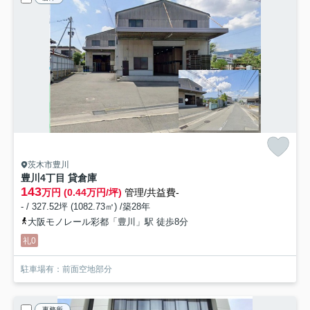
茨木市豊川
豊川4丁目 貸倉庫
143
万円 (0.44万円/坪)
管理/共益費-
- / 327.52坪 (1082.73㎡) /築28年
大阪モノレール彩都「豊川」駅 徒歩8分
礼0
駐車場有：前面空地部分
事務所