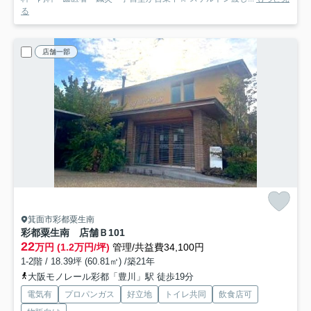
る
店舗一部
箕面市彩都粟生南
彩都粟生南 店舗Ｂ
101
22
万円 (1.2万円/坪)
管理/共益費34,100円
1-2階 / 18.39坪 (60.81㎡) /築21年
大阪モノレール彩都「豊川」駅 徒歩19分
電気有
プロパンガス
好立地
トイレ共同
飲食店可