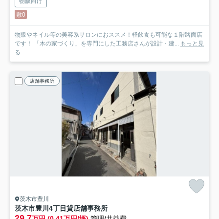
物販向け
敷0
物販やネイル等の美容系サロンにおススメ！軽飲食も可能な１階路面店
です！ 「木の家づくり」を専門にした工務店さんが設計・建...
もっと見
る
店舗事務所
茨木市豊川
茨木市豊川4丁目貸店舗事務所
29.7
万円 (0.41万円/坪)
管理/共益費-