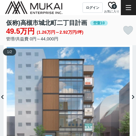
0
ログイン
お気に入り
仮称)高槻市城北町二丁目計画
空室10
49.5万円
(1.26万円～2.92万円/坪)
管理/共益費 0円～44,000円
1
/
2