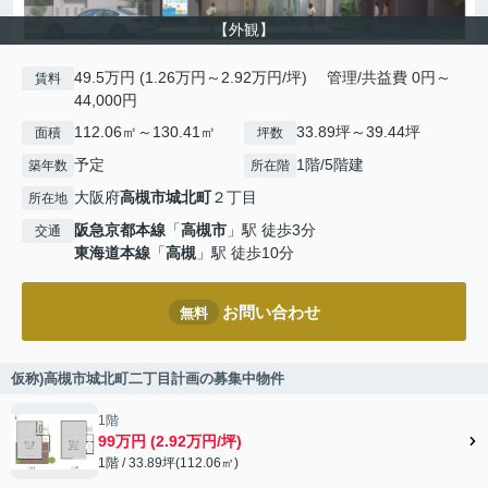
【外観】
49.5万円 (1.26万円～2.92万円/坪) 管理/共益費 0円～
賃料
44,000円
112.06㎡～130.41㎡
33.89坪～39.44坪
面積
坪数
予定
1階/5階建
築年数
所在階
大阪府
高槻市
城北町
２丁目
所在地
阪急京都本線
「
高槻市
」駅 徒歩3分
交通
東海道本線
「
高槻
」駅 徒歩10分
お問い合わせ
無料
仮称)高槻市城北町二丁目計画の募集中物件
1階
99万円 (2.92万円/坪)
1階 / 33.89坪(112.06㎡)