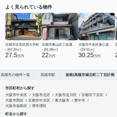
よく見られている物件
京都市伏見区西大手町
京都市東山区三条通北裏白川筋西入２丁目東姉小路町
大阪市中央区東心斎橋２丁目
- (63.20㎡)
- (91.99㎡)
- (19.51㎡)
-
27.5
22
30.25
万円
万円
万円
高槻市の物件一覧
高槻市駅
仮称)高槻市城北町二丁目計画
市区町村から探す
大阪市中央区
大阪市北区
大阪市淀川区
京都市下京区
大阪市西区
京都市中京区
東大阪市
豊中市
大阪市福島区
堺市堺区
町名から探す