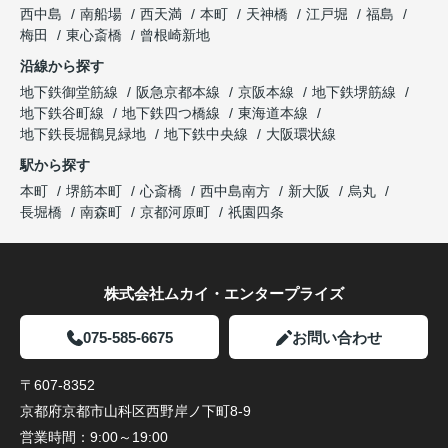
西中島
南船場
西天満
本町
天神橋
江戸堀
福島
梅田
東心斎橋
曾根崎新地
沿線から探す
地下鉄御堂筋線
阪急京都本線
京阪本線
地下鉄堺筋線
地下鉄谷町線
地下鉄四つ橋線
東海道本線
地下鉄長堀鶴見緑地
地下鉄中央線
大阪環状線
駅から探す
本町
堺筋本町
心斎橋
西中島南方
新大阪
烏丸
長堀橋
南森町
京都河原町
祇園四条
株式会社ムカイ・エンタープライズ
075-585-6675
お問い合わせ
〒607-8352
京都府京都市山科区西野岸ノ下町8-9
営業時間：
9:00～19:00