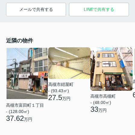
メールで共有する
LINEで共有する
近隣の物件
高槻市紺屋町
-
- (93.43㎡)
27.5
高槻市高槻町
万円
- (48.00㎡)
高槻市富田町１丁目
33
万円
- (128.00㎡)
37.62
万円