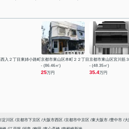
筋西入２丁目東姉小路町
京都市東山区本町２２丁目
京都市東山区宮川筋
- (86.46㎡)
- (48.35㎡)
25
35.4
万円
万円
市淀川区
京都市下京区
大阪市西区
京都市中京区
東大阪市
豊中市
大
神橋
江戸堀
福島
梅田
東心斎橋
曾根崎新地