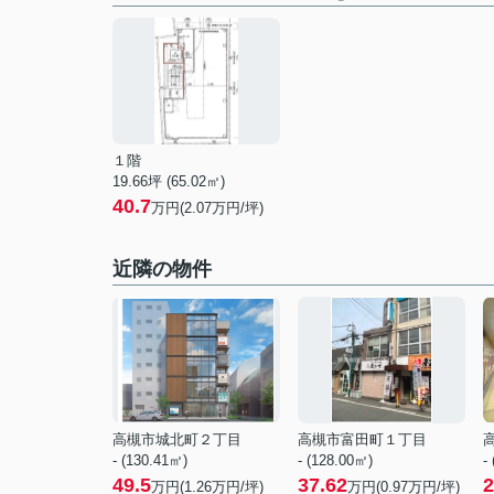
１階
19.66坪 (65.02㎡)
40.7
万円(2.07万円/坪)
近隣の物件
高槻市城北町２丁目
高槻市富田町１丁目
- (130.41㎡)
- (128.00㎡)
-
49.5
37.62
2
万円(
1.26
万円/坪)
万円(
0.97
万円/坪)