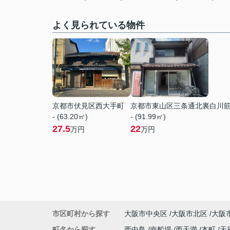
よく見られている物件
京都市伏見区西大手町
京都市東山区三条通北裏白川
- (63.20㎡)
- (91.99㎡)
27.5
22
万円
万円
市区町村から探す
大阪市中央区
大阪市北区
大阪
町名から探す
西中島
南船場
西天満
本町
天