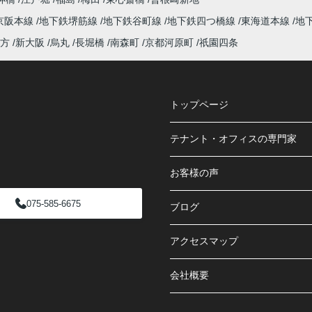
京阪本線
地下鉄堺筋線
地下鉄谷町線
地下鉄四つ橋線
東海道本線
地
方
新大阪
烏丸
長堀橋
南森町
京都河原町
祇園四条
トップページ
テナント・オフィスの専門家
お客様の声
075-585-6675
ブログ
アクセスマップ
会社概要