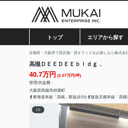
トップ
エリアから探す
京都府・大阪府で貸店舗・貸オフィスをお探しなら株式会
高槻ＤＥＥＤＥＥｂｌｄｇ．
40.7万円
(2.07万円/坪)
管理/共益費 -
大阪府
高槻市
紺屋町
東海道本線「高槻」駅徒歩3分
阪急京都本線「高槻
1
/
2