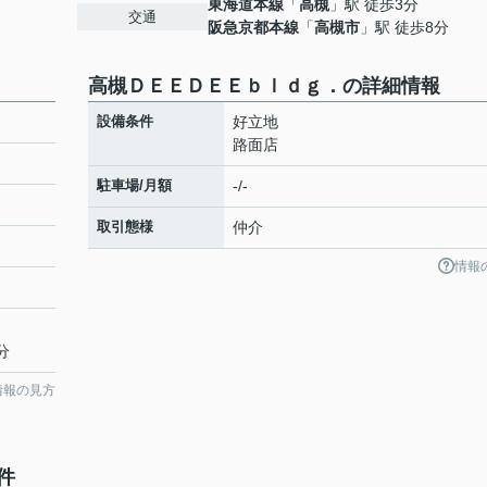
東海道本線
「
高槻
」駅 徒歩3分
交通
阪急京都本線
「
高槻市
」駅 徒歩8分
高槻ＤＥＥＤＥＥｂｌｄｇ．の詳細情報
設備条件
好立地
路面店
駐車場/月額
-/-
取引態様
仲介
情報
分
情報の見方
件