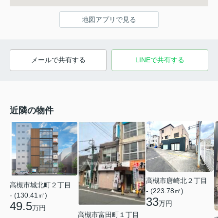
地図アプリで見る
メールで共有する
LINEで共有する
近隣の物件
高槻市唐崎北２丁目
高槻市城北町２丁目
- (223.78㎡)
- (130.41㎡)
33
49.5
万円
万円
高槻市富田町１丁目