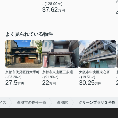
- (128.00㎡)
-
37.62
万円
よく見られている物件
京都市伏見区西大手町
京都市東山区三条通北裏白川筋西入２丁目東姉小路町
大阪市中央区東心斎橋２丁目
- (63.20㎡)
- (91.99㎡)
- (19.51㎡)
-
27.5
22
30.25
万円
万円
万円
イズ
高槻市の物件一覧
高槻駅
グリーンプラザ３号館