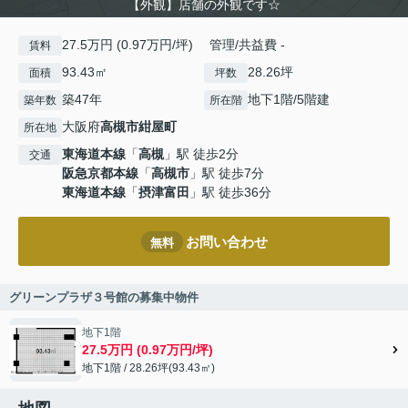
【外観】店舗の外観です☆
27.5万円 (0.97万円/坪) 管理/共益費 -
賃料
93.43㎡
28.26坪
面積
坪数
築47年
地下1階/5階建
築年数
所在階
大阪府
高槻市
紺屋町
所在地
東海道本線
「
高槻
」駅 徒歩2分
交通
阪急京都本線
「
高槻市
」駅 徒歩7分
東海道本線
「
摂津富田
」駅 徒歩36分
お問い合わせ
無料
グリーンプラザ３号館の募集中物件
地下1階
27.5万円 (0.97万円/坪)
地下1階 / 28.26坪(93.43㎡)