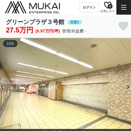
0
ログイン
お気に入り
グリーンプラザ３号館
空室1
27.5万円
(0.97万円/坪)
管理/共益費 -
1
/
10