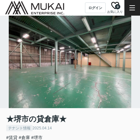
0
ログイン
お気に入り
★堺市の貸倉庫★
テナント情報
2025.04.14
#賃貸
#倉庫
#堺市