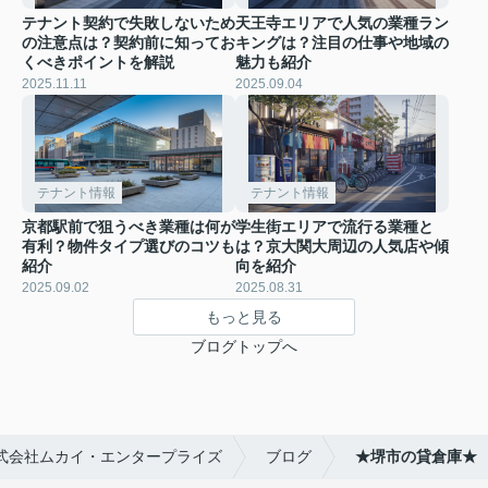
テナント契約で失敗しないため
天王寺エリアで人気の業種ラン
の注意点は？契約前に知ってお
キングは？注目の仕事や地域の
くべきポイントを解説
魅力も紹介
2025.11.11
2025.09.04
テナント情報
テナント情報
京都駅前で狙うべき業種は何が
学生街エリアで流行る業種と
有利？物件タイプ選びのコツも
は？京大関大周辺の人気店や傾
紹介
向を紹介
2025.09.02
2025.08.31
もっと見る
ブログトップへ
式会社ムカイ・エンタープライズ
ブログ
★堺市の貸倉庫★