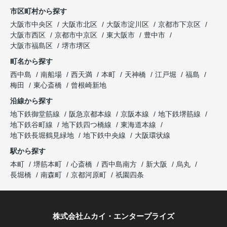
市区町村から探す
大阪市中央区
大阪市北区
大阪市淀川区
京都市下京区
大阪市西区
京都市中京区
東大阪市
豊中市
大阪市福島区
堺市堺区
町名から探す
西中島
南船場
西天満
本町
天神橋
江戸堀
福島
梅田
東心斎橋
曾根崎新地
沿線から探す
地下鉄御堂筋線
阪急京都本線
京阪本線
地下鉄堺筋線
地下鉄谷町線
地下鉄四つ橋線
東海道本線
地下鉄長堀鶴見緑地
地下鉄中央線
大阪環状線
駅から探す
本町
堺筋本町
心斎橋
西中島南方
新大阪
烏丸
長堀橋
南森町
京都河原町
祇園四条
株式会社ムカイ・エンタープライズ