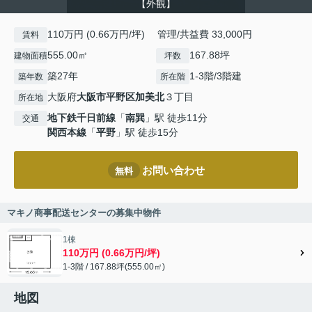
【外観】
110万円 (0.66万円/坪) 管理/共益費 33,000円
賃料
555.00㎡
167.88坪
建物面積
坪数
築27年
1-3階/3階建
築年数
所在階
大阪府
大阪市平野区
加美北
３丁目
所在地
地下鉄千日前線
「
南巽
」駅 徒歩11分
交通
関西本線
「
平野
」駅 徒歩15分
お問い合わせ
無料
マキノ商事配送センターの募集中物件
1棟
110万円 (0.66万円/坪)
1-3階 / 167.88坪(555.00㎡)
地図