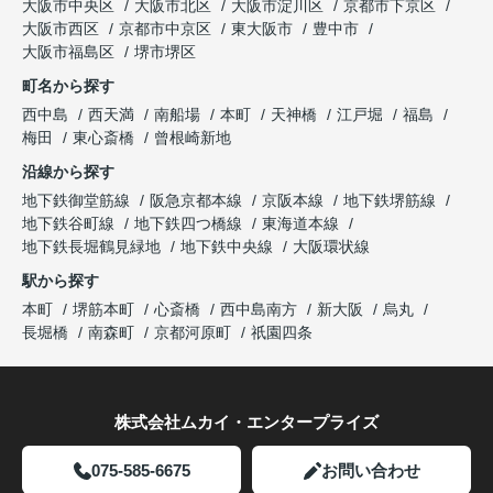
大阪市中央区
大阪市北区
大阪市淀川区
京都市下京区
大阪市西区
京都市中京区
東大阪市
豊中市
大阪市福島区
堺市堺区
町名から探す
西中島
西天満
南船場
本町
天神橋
江戸堀
福島
梅田
東心斎橋
曾根崎新地
沿線から探す
地下鉄御堂筋線
阪急京都本線
京阪本線
地下鉄堺筋線
地下鉄谷町線
地下鉄四つ橋線
東海道本線
地下鉄長堀鶴見緑地
地下鉄中央線
大阪環状線
駅から探す
本町
堺筋本町
心斎橋
西中島南方
新大阪
烏丸
長堀橋
南森町
京都河原町
祇園四条
株式会社ムカイ・エンタープライズ
075-585-6675
お問い合わせ