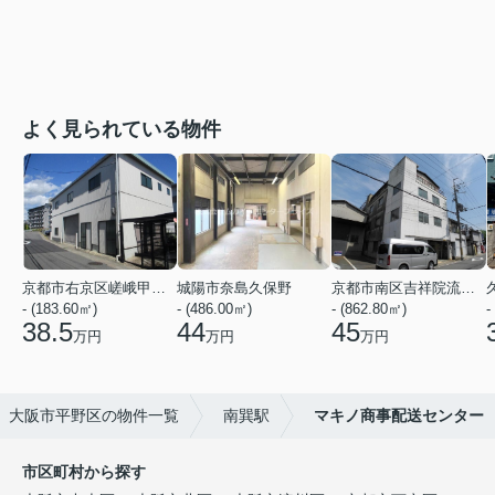
よく見られている物件
京都市右京区嵯峨甲塚町
城陽市奈島久保野
京都市南区吉祥院流作町
- (183.60㎡)
- (486.00㎡)
- (862.80㎡)
-
38.5
44
45
万円
万円
万円
大阪市平野区の物件一覧
南巽駅
マキノ商事配送センター
市区町村から探す