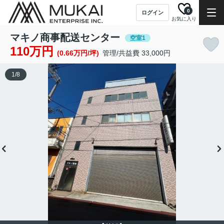
0
ログイン
お気に入り
マキノ商事配送センター
空室1
110万円
(0.66万円/坪)
管理/共益費 33,000円
1
/
8