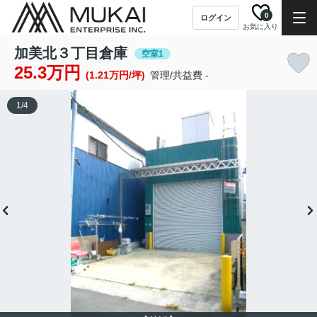
0
ログイン
お気に入り
加美北３丁目倉庫
空室1
25.3万円
(1.21万円/坪)
管理/共益費 -
1
/
4