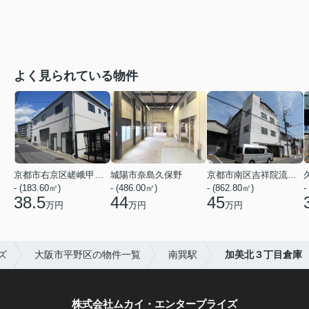
よく見られている物件
京都市右京区嵯峨甲塚町
城陽市奈島久保野
京都市南区吉祥院流作町
- (183.60㎡)
- (486.00㎡)
- (862.80㎡)
-
38.5
44
45
万円
万円
万円
ズ
大阪市平野区の物件一覧
南巽駅
加美北３丁目倉庫
株式会社ムカイ・エンタープライズ