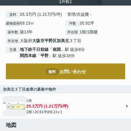
【外観】
25.3万円 (1.21万円/坪) 管理/共益費 -
賃料
69.13㎡
20.91坪
建物面積
坪数
築13年
1階/1階建
築年数
所在階
大阪府
大阪市平野区
加美北
３丁目
所在地
地下鉄千日前線
「
南巽
」駅 徒歩8分
交通
関西本線
「
平野
」駅 徒歩18分
お問い合わせ
無料
加美北３丁目倉庫の募集中物件
1棟
25.3万円 (1.21万円/坪)
1階 / 20.91坪(69.13㎡)
地図