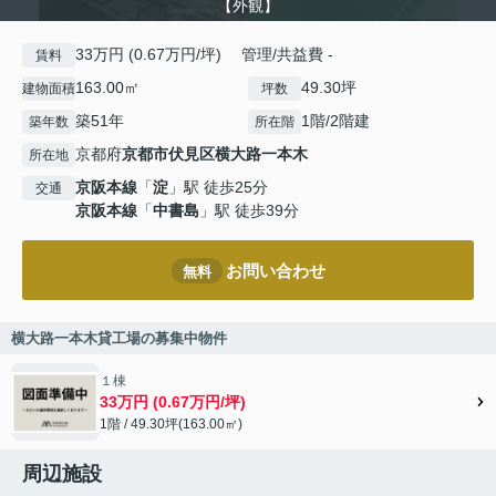
【外観】
33万円 (0.67万円/坪) 管理/共益費 -
賃料
163.00㎡
49.30坪
建物面積
坪数
築51年
1階/2階建
築年数
所在階
京都府
京都市伏見区
横大路一本木
所在地
京阪本線
「
淀
」駅 徒歩25分
交通
京阪本線
「
中書島
」駅 徒歩39分
お問い合わせ
無料
横大路一本木貸工場の募集中物件
１棟
33万円 (0.67万円/坪)
1階 / 49.30坪(163.00㎡)
周辺施設