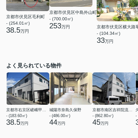
京都市伏見区中島外山町
京都市伏見区毛利町
- (700.00㎡)
- (254.01㎡)
253
万円
京都市伏見区横大路
38.5
万円
- (104.34㎡)
33
万円
よく見られている物件
京都市右京区嵯峨甲塚町
城陽市奈島久保野
京都市南区吉祥院流作町
- (183.60㎡)
- (486.00㎡)
- (862.80㎡)
-
38.5
44
45
万円
万円
万円