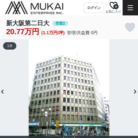
0
ログイン
お気に入り
新大阪第二日大
空室2
20.77万円
(1.1万円/坪)
管理/共益費 0円
1
/
9