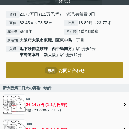
【外観】
20.77万円 (1.1万円/坪) 管理/共益費 0円
賃料
62.45㎡～78.58㎡
18.89坪～23.77坪
面積
坪数
築48年
4階/10階建
築年数
所在階
大阪府
大阪市東淀川区
東中島
１丁目
所在地
地下鉄御堂筋線
「
西中島南方
」駅 徒歩9分
交通
東海道本線
「
新大阪
」駅 徒歩12分
お問い合わせ
無料
新大阪第二日大の募集中物件
407
26.14万円 (1.1万円/坪)
4階 / 23.77坪(78.58㎡)
808