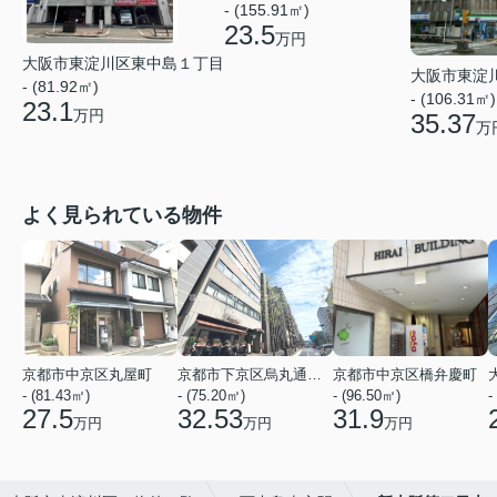
- (155.91㎡)
23.5
万円
大阪市東淀川区東中島１丁目
大阪市東淀
- (81.92㎡)
- (106.31㎡)
23.1
万円
35.37
万
よく見られている物件
京都市中京区丸屋町
京都市下京区烏丸通五条上る五条烏丸町
京都市中京区橋弁慶町
- (81.43㎡)
- (75.20㎡)
- (96.50㎡)
-
27.5
32.53
31.9
万円
万円
万円