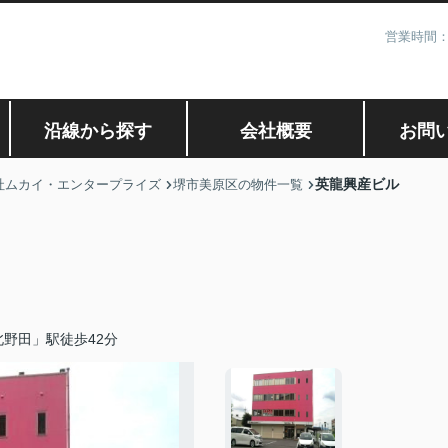
営業時間：
沿線から探す
会社概要
お問
英龍興産ビル
社ムカイ・エンタープライズ
堺市美原区の物件一覧
野田」駅徒歩42分