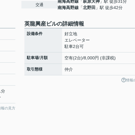
南海高野線
「
萩原天神
」駅 徒歩31分
交通
南海高野線
「
北野田
」駅 徒歩42分
英龍興産ビルの詳細情報
設備条件
好立地
エレベーター
駐車2台可
駐車場/月額
空有(2台)/8,000円 (非課税)
取引態様
仲介
情報
1分
分
情報の見方