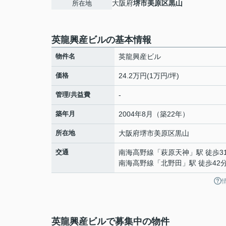
大阪府
堺市美原区
黒山
所在地
英龍興産ビルの基本情報
物件名
英龍興産ビル
価格
24.2万円(1万円/坪)
管理/共益費
-
築年月
2004年8月（築22年）
所在地
大阪府
堺市美原区
黒山
交通
南海高野線
「
萩原天神
」駅 徒歩3
南海高野線
「
北野田
」駅 徒歩42
英龍興産ビルで募集中の物件