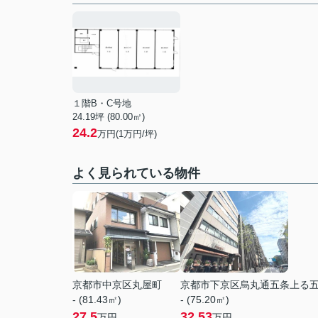
１階B・C号地
24.19坪 (80.00㎡)
24.2
万円(1万円/坪)
よく見られている物件
京都市中京区丸屋町
京都市下京区烏丸通五条上る
- (81.43㎡)
- (75.20㎡)
27.5
32.53
万円
万円