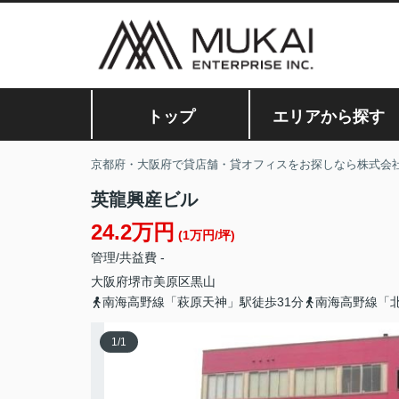
トップ
エリアから探す
京都府・大阪府で貸店舗・貸オフィスをお探しなら株式会
英龍興産ビル
24.2万円
(1万円/坪)
管理/共益費 -
大阪府
堺市美原区
黒山
南海高野線「萩原天神」駅徒歩31分
南海高野線「北
1
/
1