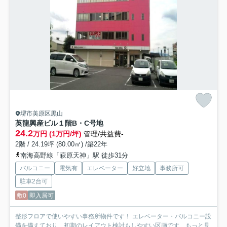
堺市美原区黒山
英龍興産ビル
１階B・C号地
24.2
万円 (1万円/坪)
管理/共益費-
2階 / 24.19坪 (80.00㎡) /築22年
南海高野線「萩原天神」駅 徒歩31分
バルコニー
電気有
エレベーター
好立地
事務所可
駐車2台可
敷0
即入居可
整形フロアで使いやすい事務所物件です！ エレベーター・バルコニー設
備を備えており、初期のレイアウト検討もしやすい区画です...
もっと見