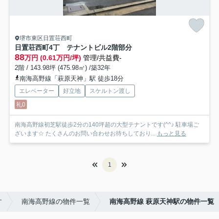
堺市東区日置荘西町
日置荘西町4丁 テナントビル
2階部分
88
万円 (0.61万円/坪)
管理/共益費-
2階 / 143.98坪 (475.98㎡) /築32年
南海高野線「萩原天神」駅 徒歩18分
エレベーター
好立地
スケルトン渡し
礼0
南海高野線初芝駅徒歩2分の140坪超の大型テナントです(^^♪ 駐車場ご
ざいます☆ たくさんのお問い合わせお待ちしており...
もっと見る
1
す
南海高野線の物件一覧
南海高野線 萩原天神駅の物件一覧