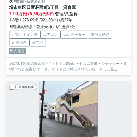
堺市東区日置荘西町
堺市東区日置荘西町5丁目 貸倉庫
110
万円 (0.39万円/坪)
管理/共益費-
1-3階 / 278.69坪 (921.30㎡) /築37年
南海高野線「萩原天神」駅 徒歩7分
バス・トイレ別
エアコン
エレベーター
陽当り良好
耐震構造
好立地
即入居可
約278坪超えの貸倉庫＾＾♪ トイレ2箇所・セコム警備・シャッター・貨
物EVなど充実◎ ポータルサイトには載せきれていな...
もっと見る
店舗事務所