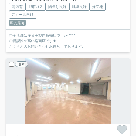
電気有
都市ガス
陽当り良好
眺望良好
好立地
スクール向け
即入居可
◎全店舗は洋菓子製造販売店でした(*^^*)
◎視認性の高い路面店です★
たくさんのお問い合わせお待ちしております♪
倉庫