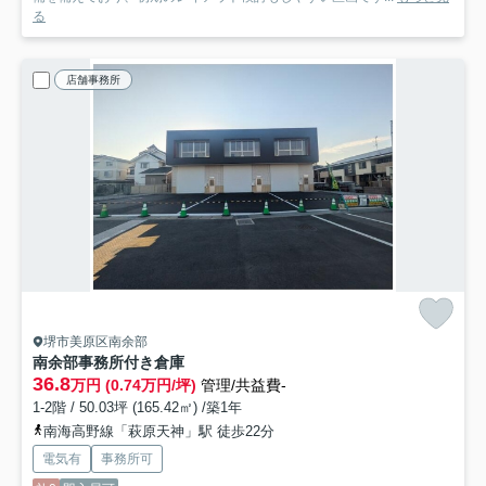
る
店舗事務所
堺市美原区南余部
南余部事務所付き倉庫
36.8
万円 (0.74万円/坪)
管理/共益費-
1-2階 / 50.03坪 (165.42㎡) /築1年
南海高野線「萩原天神」駅 徒歩22分
電気有
事務所可