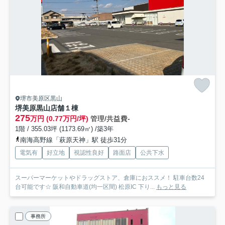
堺市美原区黒山
堺美原黒山店舗
１棟
275
万円 (0.77万円/坪)
管理/共益費-
1階 / 355.03坪 (1173.69㎡) /築3年
南海高野線「萩原天神」駅 徒歩31分
電気有
好立地
視認性良好
路面店
公共下水
スーパーマーケットやドラッグストア、倉庫におススメ！ 駐車台数24
台可能です☆ 阪和自動車道(均一区間) 松原IC 下り...
もっと見る
事務所