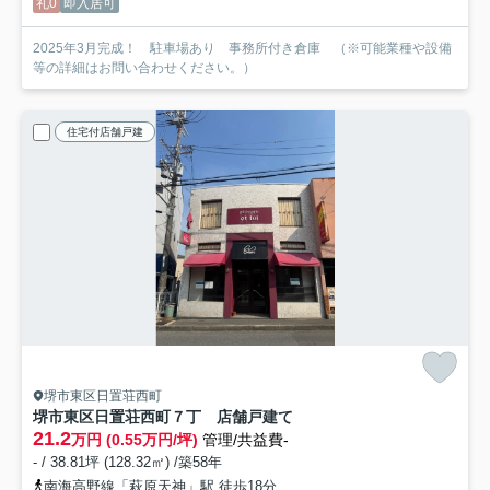
礼0
即入居可
2025年3月完成！ 駐車場あり 事務所付き倉庫 （※可能業種や設備
等の詳細はお問い合わせください。）
住宅付店舗戸建
堺市東区日置荘西町
堺市東区日置荘西町７丁 店舗戸建て
21.2
万円 (0.55万円/坪)
管理/共益費-
- / 38.81坪 (128.32㎡) /築58年
南海高野線「萩原天神」駅 徒歩18分