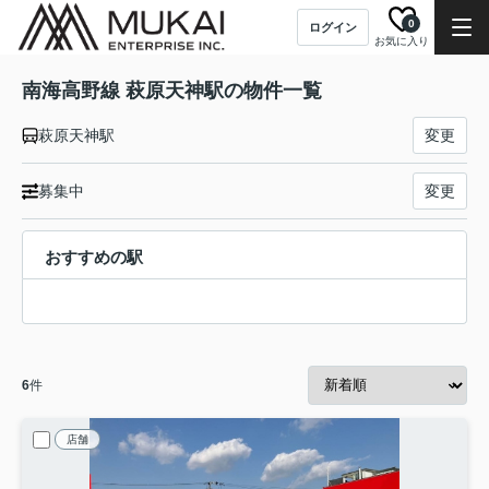
0
ログイン
お気に入り
南海高野線 萩原天神駅の物件一覧
萩原天神駅
変更
募集中
変更
おすすめの駅
6
件
店舗