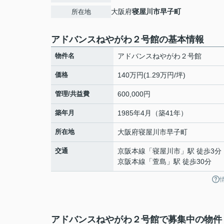
大阪府
寝屋川市
早子町
所在地
アドバンスねやがわ２号館の基本情報
物件名
アドバンスねやがわ２号館
価格
140万円(1.29万円/坪)
管理/共益費
600,000円
築年月
1985年4月（築41年）
所在地
大阪府
寝屋川市
早子町
交通
京阪本線
「
寝屋川市
」駅 徒歩3分
京阪本線
「
萱島
」駅 徒歩30分
アドバンスねやがわ２号館で募集中の物件