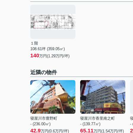
１階
108.61坪 (359.05㎡)
140
万円(1.29万円/坪)
近隣の物件
寝屋川市豊野町
寝屋川市香里南之町
- (236.00㎡)
- (139.77㎡)
-
42.9
65.11
2
万円(
0.6
万円/坪)
万円(
1.54
万円/坪)