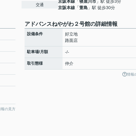
京阪本線
「
寝屋川市
」駅 徒歩3分
交通
京阪本線
「
萱島
」駅 徒歩30分
アドバンスねやがわ２号館の詳細情報
設備条件
好立地
路面店
駐車場/月額
-/-
取引態様
仲介
情報
情報の見方