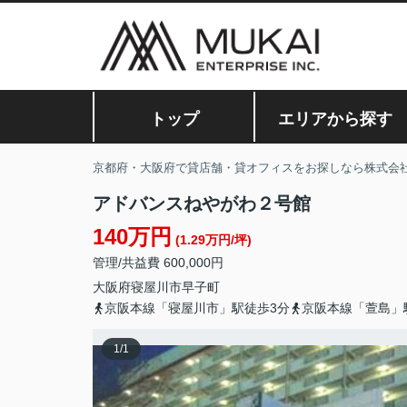
トップ
エリアから探す
京都府・大阪府で貸店舗・貸オフィスをお探しなら株式会
アドバンスねやがわ２号館
140万円
(1.29万円/坪)
管理/共益費 600,000円
大阪府
寝屋川市
早子町
京阪本線「寝屋川市」駅徒歩3分
京阪本線「萱島」
1
/
1