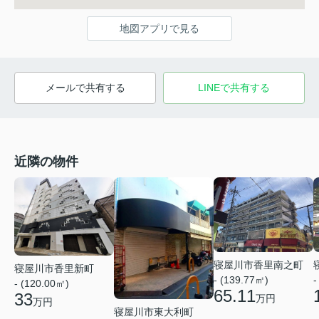
地図アプリで見る
メールで共有する
LINEで共有する
近隣の物件
寝屋川市香里南之町
寝屋川市香里新町
-
- (139.77㎡)
- (120.00㎡)
65.11
33
万円
万円
寝屋川市東大利町