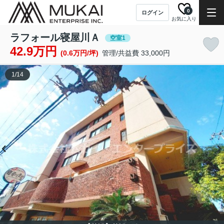
0
ログイン
お気に入り
ラフォール寝屋川Ａ
空室1
42.9万円
(0.6万円/坪)
管理/共益費 33,000円
1
/
14