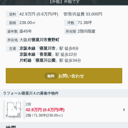
【外観】外観です
42.9万円 (0.6万円/坪) 管理/共益費 33,000円
賃料
236.00㎡
71.38坪
面積
坪数
築45年
2階/5階建
築年数
所在階
大阪府
寝屋川市
豊野町
所在地
京阪本線
「
寝屋川市
」駅 徒歩8分
交通
京阪本線
「
香里園
」駅 徒歩22分
片町線
「
寝屋川公園
」駅 徒歩34分
お問い合わせ
無料
ラフォール寝屋川Ａの募集中物件
2階
42.9万円 (0.6万円/坪)
2階 / 71.38坪(236.00㎡)