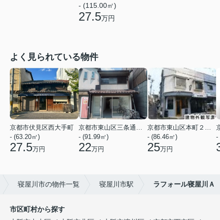
- (115.00㎡)
27.5
万円
よく見られている物件
京都市伏見区西大手町
京都市東山区三条通北裏白川筋西入２丁目東姉小路町
京都市東山区本町２２丁目
- (63.20㎡)
- (91.99㎡)
- (86.46㎡)
-
27.5
22
25
万円
万円
万円
寝屋川市の物件一覧
寝屋川市駅
ラフォール寝屋川Ａ
市区町村から探す