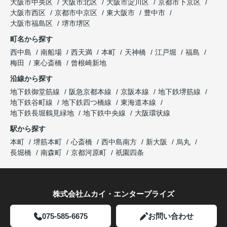
大阪市中央区
大阪市北区
大阪市淀川区
京都市下京区
大阪市西区
京都市中京区
東大阪市
豊中市
大阪市福島区
堺市堺区
町名から探す
西中島
南船場
西天満
本町
天神橋
江戸堀
福島
梅田
東心斎橋
曾根崎新地
沿線から探す
地下鉄御堂筋線
阪急京都本線
京阪本線
地下鉄堺筋線
地下鉄谷町線
地下鉄四つ橋線
東海道本線
地下鉄長堀鶴見緑地
地下鉄中央線
大阪環状線
駅から探す
本町
堺筋本町
心斎橋
西中島南方
新大阪
烏丸
長堀橋
南森町
京都河原町
祇園四条
株式会社ムカイ・エンタープライズ
075-585-6675
お問い合わせ