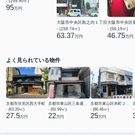
- (299.90㎡)
95
万円
大阪市中央区島之内１丁目
大阪市中央区
- (158.74㎡)
- (56.19㎡)
63.37
46.75
万円
万円
よく見られている物件
京都市伏見区西大手町
京都市東山区三条通北裏白川筋西入２丁目東姉小路町
京都市東山区本町２２丁目
- (63.20㎡)
- (91.99㎡)
- (86.46㎡)
-
27.5
22
25
万円
万円
万円