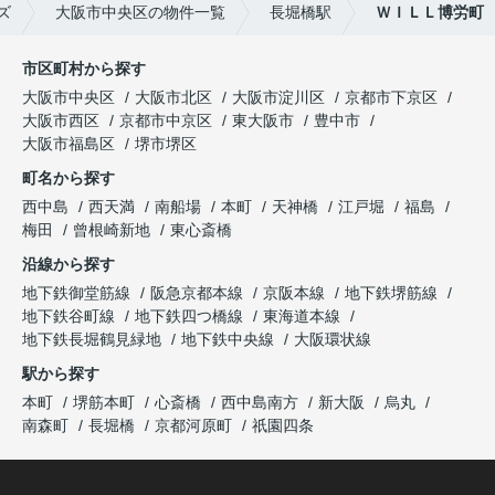
ズ
大阪市中央区の物件一覧
長堀橋駅
ＷＩＬＬ博労町
市区町村から探す
大阪市中央区
大阪市北区
大阪市淀川区
京都市下京区
大阪市西区
京都市中京区
東大阪市
豊中市
大阪市福島区
堺市堺区
町名から探す
西中島
西天満
南船場
本町
天神橋
江戸堀
福島
梅田
曾根崎新地
東心斎橋
沿線から探す
地下鉄御堂筋線
阪急京都本線
京阪本線
地下鉄堺筋線
地下鉄谷町線
地下鉄四つ橋線
東海道本線
地下鉄長堀鶴見緑地
地下鉄中央線
大阪環状線
駅から探す
本町
堺筋本町
心斎橋
西中島南方
新大阪
烏丸
南森町
長堀橋
京都河原町
祇園四条