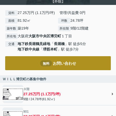
【外観】
27.25万円 (1.1万円/坪) 管理/共益費 0円
賃料
81.92㎡
24.78坪
面積
坪数
築19年
9階/12階建
築年数
所在階
大阪府
大阪市中央区
博労町
１丁目
所在地
地下鉄長堀鶴見緑地
「
長堀橋
」駅 徒歩5分
交通
地下鉄中央線
「
堺筋本町
」駅 徒歩7分
お問い合わせ
無料
ＷＩＬＬ博労町の募集中物件
９階
27.25万円 (1.1万円/坪)
9階 / 24.78坪(81.92㎡)
901