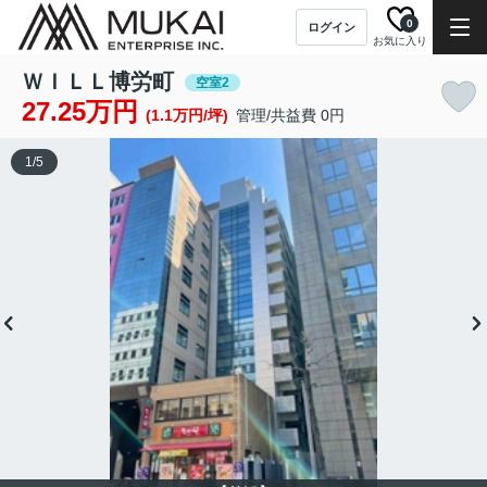
0
ログイン
お気に入り
ＷＩＬＬ博労町
空室2
27.25万円
(1.1万円/坪)
管理/共益費 0円
1
/
5