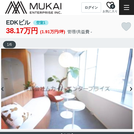
0
ログイン
お気に入り
EDKビル
空室1
38.17万円
(1.91万円/坪)
管理/共益費 -
1
/
6