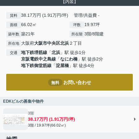
【内装】
38.17万円 (1.91万円/坪) 管理/共益費 -
賃料
66.02㎡
19.97坪
面積
坪数
築21年
3階/8階建
築年数
所在階
大阪府
大阪市中央区
北浜
２丁目
所在地
地下鉄堺筋線
「
北浜
」駅 徒歩1分
交通
京阪電鉄中之島線
「
なにわ橋
」駅 徒歩2分
地下鉄御堂筋線
「
淀屋橋
」駅 徒歩4分
お問い合わせ
無料
EDKビルの募集中物件
3階
38.17万円 (1.91万円/坪)
3階 / 19.97坪(66.02㎡)