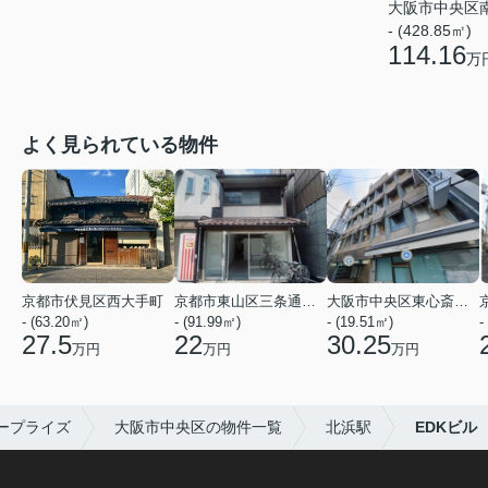
大阪市中央区
- (428.85㎡)
114.16
万
よく見られている物件
京都市伏見区西大手町
京都市東山区三条通北裏白川筋西入２丁目東姉小路町
大阪市中央区東心斎橋２丁目
- (63.20㎡)
- (91.99㎡)
- (19.51㎡)
-
27.5
22
30.25
万円
万円
万円
ープライズ
大阪市中央区の物件一覧
北浜駅
EDKビル